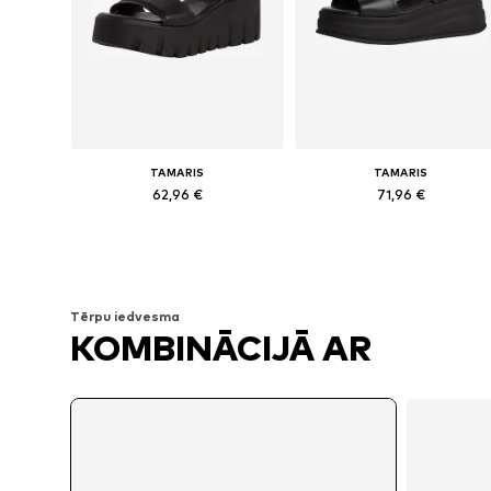
TAMARIS
TAMARIS
62,96 €
71,96 €
Pieejamie izmēri: 38, 39, 40, 41
Pieejami
Pievienot grozam
Pievienot grozam
Tērpu iedvesma
KOMBINĀCIJĀ AR