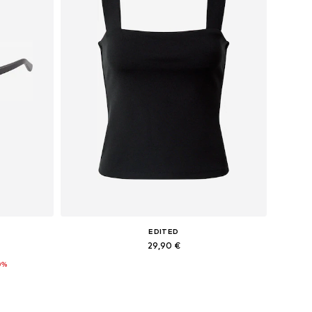
EDITED
29,90 €
0%
Pieejamie izmēri: S, M, L, XL
Pievienot grozam