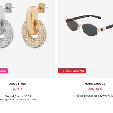
JUMS
IZPĀRDOŠANA
ABOUT YOU
MARC JACOBS
6,36 €
205,00 €
Pēdējā zemākā cena:
229,00 €
-1
Sākotnējā cena: 19,90 €
Pieejamie izmēri: One Size
Pieejamie izmēri: One Size
Pēdējā zemākā cena:
7,14 €
-11%
Pievienot grozam
Pievienot grozam