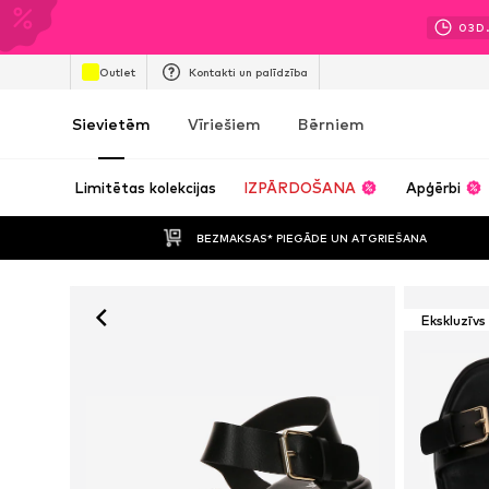
03
D
Outlet
Kontakti un palīdzība
Sievietēm
Vīriešiem
Bērniem
Limitētas kolekcijas
IZPĀRDOŠANA
Apģērbi
BEZMAKSAS* PIEGĀDE UN ATGRIEŠANA
Ekskluzīvs