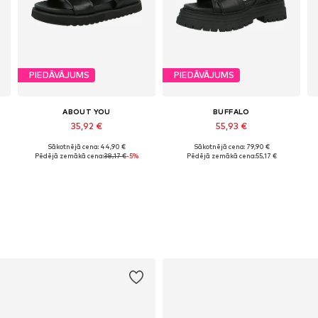
PIEDĀVĀJUMS
PIEDĀVĀJUMS
ABOUT YOU
BUFFALO
35,92 €
55,93 €
Sākotnējā cena: 44,90 €
Sākotnējā cena: 79,90 €
e izmēri: 37, 38, 39, 40, 41, 42
Pieejamie izmēri: 36, 37, 38, 39, 40, 41
Pieejamie izmēri: 37, 38, 39, 40, 41
Pēdējā zemākā cena:
38,17 €
-5%
Pēdējā zemākā cena:
55,17 €
Pievienot grozam
Pievienot grozam