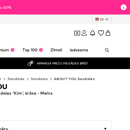
īdz 60%
LV
LV
mium
Top 100
Zīmoli
Iedvesma
APMAKSA PREČU PIEGĀDES BRĪDĪ
i
Sandales
Sandales
ABOUT YOU Sandales
OU
les 'Kim', krāsa - Melns
mēru