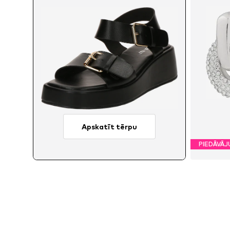
Apskatīt tērpu
PIEDĀVĀ