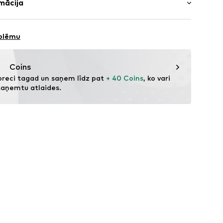
mācija
ums
Odere un zolīte: Sintētika
latums
& CO KG
Skriešanas apavu zole: Plastmasa
a
oblēmu
: Ķīna
dare
9ai001000001
com
Coins
preci tagad un saņem līdz pat 
+ 40 Coins
, ko vari 
saņemtu atlaides.