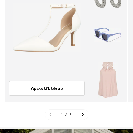
Apskatīt tērpu
1
/
9