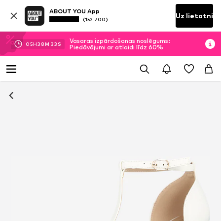
ABOUT YOU App
Uz lietotni
(152 700)
Vasaras izpārdošanas noslēgums:
05
H
38
M
32
S
Piedāvājumi ar atlaidi līdz 60%