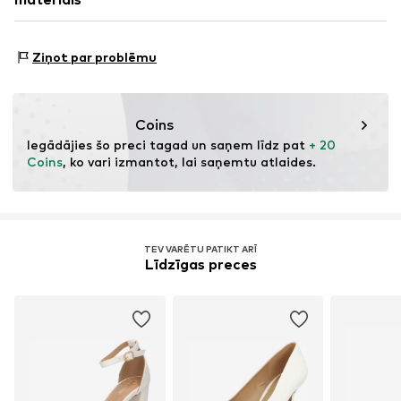
Jostas aizdare
20095 Hamburg
DE
Izgatavots no:
Poliuretāns uz ūdens bāzes
Preces Nr.
AYO99tn002000001
www.aboutyou.com
Pierādījums:
Piegādātāja deklarācija par neatkarīgu
Ziņot par problēmu
revīziju
Šī prece satur materiālus, kas iegūti ražošanas procesos
ar ierobežotu ķīmisko vielu izmantošanu.
Coins
Iegādājies šo preci tagad un saņem līdz pat 
+ 20 
Uzzināt vairāk
Coins
, ko vari izmantot, lai saņemtu atlaides.
TEV VARĒTU PATIKT ARĪ
Līdzīgas preces