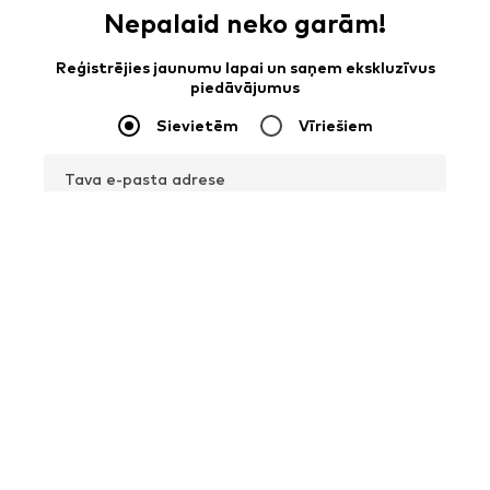
Nepalaid neko garām!
Reģistrējies jaunumu lapai un saņem ekskluzīvus
piedāvājumus
Sievietēm
Vīriešiem
Tava e-pasta adrese
Reģistrēties
Es vēlos saņemt jaunumus no ABOUT YOU par aktuālajām
tendencēm, piedāvājumiem un kuponiem saskaņā ar
Privātuma
politika
. Tu vari jebkurā laikā atsaukt savu piekrišanu, izmantojot
atteikšanās iespēju katra jaunuma biļetena beigās vai nosūtot e-
pastu uz šādu adresi
klientuapkalposana@aboutyou.lv
.