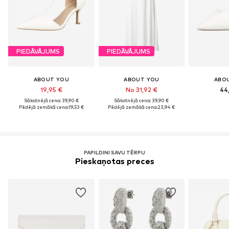
PIEDĀVĀJUMS
PIEDĀVĀJUMS
ABOUT YOU
ABOUT YOU
ABO
19,95 €
No 31,92 €
44
Sākotnējā cena: 39,90 €
Sākotnējā cena: 39,90 €
Pēdējā zemākā cena:
19,53 €
Pēdējā zemākā cena:
23,94 €
PAPILDINI SAVU TĒRPU
Pieskaņotas preces