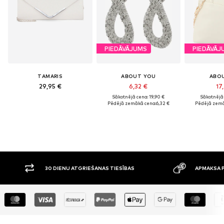
PIEDĀVĀJUMS
PIEDĀVĀJ
TAMARIS
ABOUT YOU
ABO
29,95 €
6,32 €
17
Sākotnējā cena: 19,90 €
Sākotnējā 
Pēdējā zemākā cena:
6,32 €
Pēdējā zemā
30 DIENU ATGRIEŠANAS TIESĪBAS
APMAKSA P