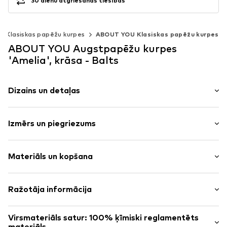
30 dienu atgriešanas tiesības
Klasiskas papēžu kurpes
ABOUT YOU Klasiskas papēžu kurpes
ABOUT YOU Augstpapēžu kurpes
'Amelia', krāsa - Balts
Dizains un detaļas
Vienkrāsas
Izmērs un piegriezums
Ādas imitācija
Smalks papēdis
Papēža augstums: Vidējs papēdis (3–7 cm)
Spics purngals
Materiāls un kopšana
Pilns papēdis
Izmēru tabula
Potīšu siksniņas
Virsmateriāls: Sintētika
Ražotāja informācija
Izteikts papēdis
Odere un zolīte: Sintētika
T veida siksna
ABOUT YOU SE & CO KG
Skriešanas apavu zole: Plastmasa
Gluds audums
Virsmateriāls satur: 100% ķīmiski reglamentēts
Domstrasse 10
Izcelsmes valsts: Ķīna
materiāls