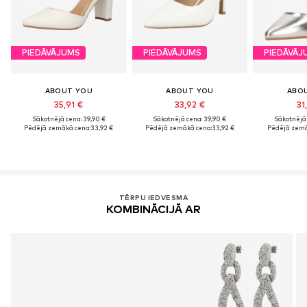
PIEDĀVĀJUMS
PIEDĀVĀJUMS
PIEDĀVĀJ
ABOUT YOU
ABOUT YOU
ABO
35,91 €
33,92 €
31
Sākotnējā cena: 39,90 €
Sākotnējā cena: 39,90 €
Sākotnējā 
Pēdējā zemākā cena:
33,92 €
Pēdējā zemākā cena:
33,92 €
Pēdējā zemā
TĒRPU IEDVESMA
KOMBINĀCIJĀ AR