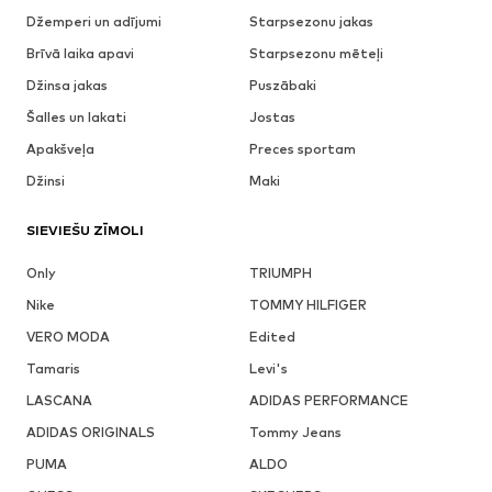
Džemperi un adījumi
Starpsezonu jakas
Brīvā laika apavi
Starpsezonu mēteļi
Džinsa jakas
Puszābaki
Šalles un lakati
Jostas
Apakšveļa
Preces sportam
Džinsi
Maki
SIEVIEŠU ZĪMOLI
Only
TRIUMPH
Nike
TOMMY HILFIGER
VERO MODA
Edited
Tamaris
Levi's
LASCANA
ADIDAS PERFORMANCE
ADIDAS ORIGINALS
Tommy Jeans
PUMA
ALDO