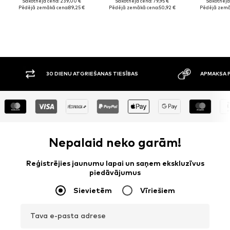
Sākotnējā cena: 239,00 €
Sākotnējā cena: 79,95 €
Sākotnējā 
Pēdējā zemākā cena:
89,25 €
Pēdējā zemākā cena:
50,92 €
Pēdējā zemā
30 DIENU ATGRIEŠANAS TIESĪBAS
APMAKSA P
Nepalaid neko garām!
Reģistrējies jaunumu lapai un saņem ekskluzīvus
piedāvājumus
Sievietēm
Vīriešiem
Tava e-pasta adrese