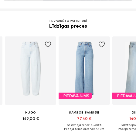
TEV VARĒTU PATIKT ARĪ
Līdzīgas preces
PIEDĀVĀJUMS
PIEDĀVĀJ
HUGO
SAMSØE SAMSØE
DI
149,00 €
77,40 €
140
Sākotnējā cena: 145,00 €
Sākotnējā 
Pēdējā zemākā cena:
77,40 €
Pēdējā zemā