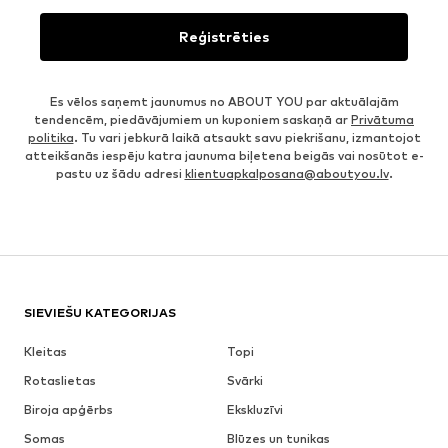
Reģistrēties
Es vēlos saņemt jaunumus no ABOUT YOU par aktuālajām
tendencēm, piedāvājumiem un kuponiem saskaņā ar
Privātuma
politika
. Tu vari jebkurā laikā atsaukt savu piekrišanu, izmantojot
atteikšanās iespēju katra jaunuma biļetena beigās vai nosūtot e-
pastu uz šādu adresi
klientuapkalposana@aboutyou.lv
.
SIEVIEŠU KATEGORIJAS
Kleitas
Topi
Rotaslietas
Svārki
Biroja apģērbs
Ekskluzīvi
Somas
Blūzes un tunikas