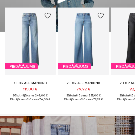
PIEDĀVĀJUMS
PIEDĀVĀJUMS
PIEDĀVĀJ
7 FOR ALL MANKIND
7 FOR ALL MANKIND
7 FOR A
111,00 €
79,92 €
92
Sākotnējā cena: 249,00 €
Sākotnējā cena: 255,00 €
Sākotnējā 
Pēdējā zemākā cena:
74,00 €
Pēdējā zemākā cena:
79,92 €
Pēdējā zemā