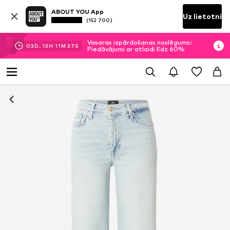
ABOUT YOU App
Uz lietotni
(152 700)
Vasaras izpārdošanas noslēgums:
03
D.
13
H
11
M
37
S
Piedāvājumi ar atlaidi līdz 60%