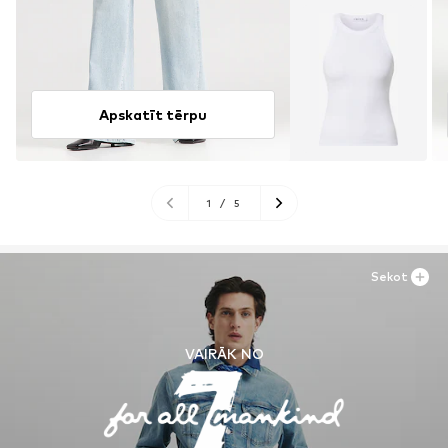
Apskatīt tērpu
1
/
5
Sekot
VAIRĀK NO