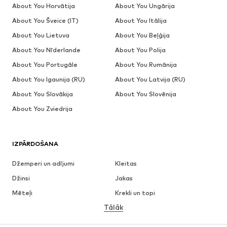
About You Horvātija
About You Ungārija
About You Šveice (IT)
About You Itālija
About You Lietuva
About You Beļģija
About You Nīderlande
About You Polija
About You Portugāle
About You Rumānija
About You Igaunija (RU)
About You Latvija (RU)
About You Slovākija
About You Slovēnija
About You Zviedrija
IZPĀRDOŠANA
Džemperi un adījumi
Kleitas
Džinsi
Jakas
Mēteļi
Krekli un topi
Tālāk
Bikses
Apakšveļa
Svārki
Blūzes un tunikas