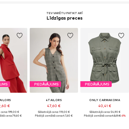
TEV VARĒTU PATIKT ARĪ
Līdzīgas preces
JUMS
PIEDĀVĀJUMS
PIEDĀVĀJUMS
AILORS
4TAILORS
ONLY CARMAKOMA
9,60 €
47,60 €
40,41 €
 cena: 199,00 €
Sākotnējā cena: 119,00 €
Sākotnējā cena: 54,90 €
ākā cena:
79,60 €
Pēdējā zemākā cena:
47,60 €
Pēdējā zemākā cena:
43,11 €
-6%