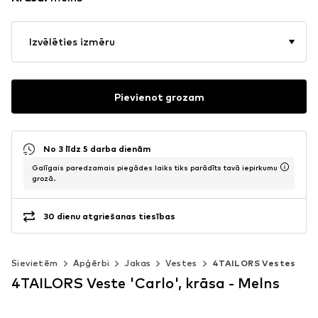
Izvēlēties izmēru
Pievienot grozam
No 3 līdz 5 darba dienām
Galīgais paredzamais piegādes laiks tiks parādīts tavā iepirkumu
grozā.
30 dienu atgriešanas tiesības
Sievietēm
Apģērbi
Jakas
Vestes
4TAILORS Vestes
4TAILORS Veste 'Carlo', krāsa - Melns