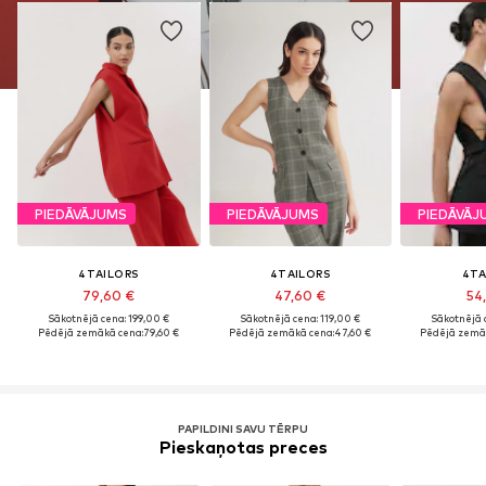
PIEDĀVĀJUMS
PIEDĀVĀJUMS
PIEDĀVĀJ
4TAILORS
4TAILORS
4TA
79,60 €
47,60 €
54
Sākotnējā cena: 199,00 €
Sākotnējā cena: 119,00 €
Sākotnējā 
Pēdējā zemākā cena:
79,60 €
Pēdējā zemākā cena:
47,60 €
Pēdējā zemā
PAPILDINI SAVU TĒRPU
Pieskaņotas preces