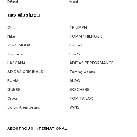
Džinsi
Maki
SIEVIEŠU ZĪMOLI
Only
TRIUMPH
Nike
TOMMY HILFIGER
VERO MODA
Edited
Tamaris
Levi's
LASCANA
ADIDAS PERFORMANCE
ADIDAS ORIGINALS
Tommy Jeans
PUMA
ALDO
GUESS
SKECHERS
Crocs
TOM TAILOR
Calvin Klein Jeans
VANS
ABOUT YOU X INTERNATIONAL