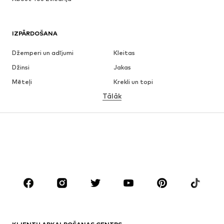
IZPĀRDOŠANA
Džemperi un adījumi
Kleitas
Džinsi
Jakas
Mēteļi
Krekli un topi
Tālāk
Bikses
Apakšveļa
Svārki
Blūzes un tunikas
Ikdienas džemperi
Žaketes
Peldkostīmi
Kombinezoni un sarafāni
Lieli izmēri
Apģērbs grūtniecēm
Apavi
Sports
Aksesuāri
Premium
APĢĒRBI