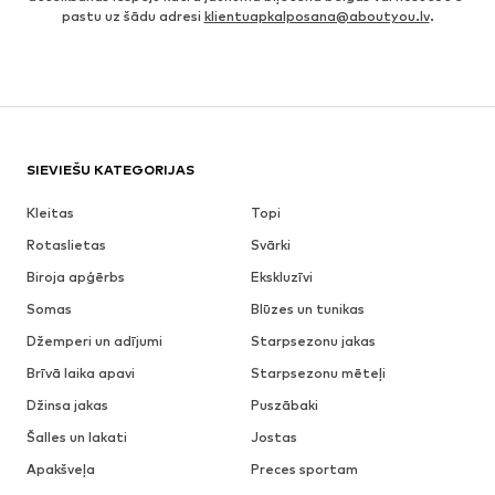
pastu uz šādu adresi
klientuapkalposana@aboutyou.lv
.
SIEVIEŠU KATEGORIJAS
Kleitas
Topi
Rotaslietas
Svārki
Biroja apģērbs
Ekskluzīvi
Somas
Blūzes un tunikas
Džemperi un adījumi
Starpsezonu jakas
Brīvā laika apavi
Starpsezonu mēteļi
Džinsa jakas
Puszābaki
Šalles un lakati
Jostas
Apakšveļa
Preces sportam