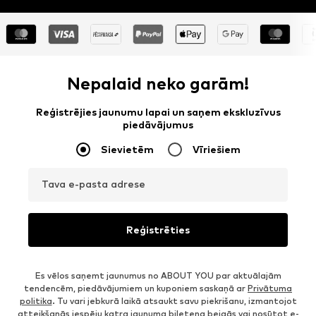
Nepalaid neko garām!
Reģistrējies jaunumu lapai un saņem ekskluzīvus
piedāvājumus
Sievietēm
Vīriešiem
Tava e-pasta adrese
Reģistrēties
Es vēlos saņemt jaunumus no ABOUT YOU par aktuālajām
tendencēm, piedāvājumiem un kuponiem saskaņā ar
Privātuma
politika
. Tu vari jebkurā laikā atsaukt savu piekrišanu, izmantojot
atteikšanās iespēju katra jaunuma biļetena beigās vai nosūtot e-