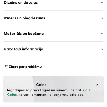
Dizains un detaļas
Vienkrāsas
Izmērs un piegriezums
Pogu rinda
Kabatas ar aizdari
Garums: Normāls garums
Pogu aizdare
Materiāls un kopšana
Piegriezums: Brīvs piegriezums
Vientoņa šuves
Bez oderējuma
Izmēru tabula
Materiāls: 77% Poliesters - PES, 22% Kokvilna, 1%
Ražotāja informācija
Pogu aizdare
Elastāns
Preces Nr.
AIO0123001000001
BALAKNTEX LTD
Izcelsmes valsts: Bulgārija
77. ‘’AL STAMBOLIISKI’’ STR.
Ziņot par problēmu
Nav piemērots veļas žāvētajam
2700 BLAGOEVGRAD
Negludināt ar karstu
BG
30 °C smalka veļa
info@balkantex.bg
Žāvēt zemā temperatūrā
Coins
Iegādājies šo preci tagad un saņem līdz pat 
+ 60 
Coins
, ko vari izmantot, lai saņemtu atlaides.