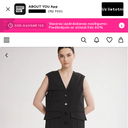
ABOUT YOU App
Uz lietotni
(152 700)
Vasaras izpārdošanas noslēgums:
03
D.
04
H
56
M
11
S
Piedāvājumi ar atlaidi līdz 60%