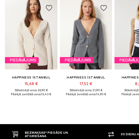
PIEDĀVĀJUMS
PIEDĀVĀJUMS
PIEDĀVĀJ
HAPPINESS İSTANBUL
HAPPINESS İSTANBUL
HAPPINES
15,68 €
17,52 €
8,
Sākotnējā cena: 26,90 €
Sākotnējā cena: 21,90 €
Sākotnējā 
Pēdējā zemākā cena:
13,43 €
Pēdējā zemākā cena:
14,90 €
Pēdējā zemā
30 DIENU ATGRIEŠANAS TIESĪBAS