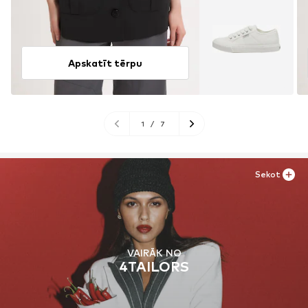
Apskatīt tērpu
1
/
7
Sekot
VAIRĀK NO
4TAILORS