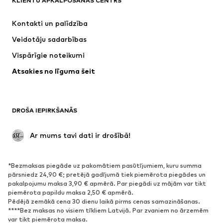
KLIENTU APKALPOŠANAS CENTRS
Jaunumi
Šobrīd populāri
Kleitas
Džinsi
Kontakti un palīdzība
Krekli un topi
Bikses
Veidotāju sadarbības
Jakas
Džemperi un adījumi
Vispārīgie noteikumi
Apakšveļa
Blūzes un tunikas
Atsakies no līguma šeit
Mēteļi
Svārki
Peldkostīmi
Ikdienas džemperi
Žaketes
Kombinezoni un sarafāni
DROŠA IEPIRKŠANĀS
Lieli izmēri
Apģērbs grūtniecēm
Svinības
Ekskluzīvi
 Ar mums tavi dati ir drošībā!
Pārstrāde
*Bezmaksas piegāde uz pakomātiem pasūtījumiem, kuru summa
APAVI
pārsniedz 24,90 €; pretējā gadījumā tiek piemērota piegādes un
pakalpojumu maksa 3,90 € apmērā. Par piegādi uz mājām var tikt
Jaunumi
Šobrīd populāri
piemērota papildu maksa 2,50 € apmērā.
Pēdējā zemākā cena 30 dienu laikā pirms cenas samazināšanas.
Brīvā laika apavi
Puszābaki
****Bez maksas no visiem tīkliem Latvijā. Par zvaniem no ārzemēm
Augstpapēžu apavi
Zābaki
var tikt piemērota maksa.