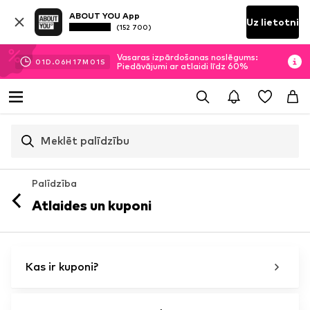
ABOUT YOU App
Uz lietotni
(152 700)
Vasaras izpārdošanas noslēgums:
01
D.
06
H
17
M
00
S
Piedāvājumi ar atlaidi līdz 60%
Meklēt palīdzību
Palīdzība
Atlaides un kuponi
Kas ir kuponi?