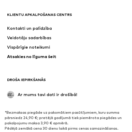
APĢĒRBI
KLIENTU APKALPOŠANAS CENTRS
Jaunumi
Šobrīd populāri
Kleitas
Džinsi
Kontakti un palīdzība
Krekli un topi
Bikses
Veidotāju sadarbības
Jakas
Džemperi un adījumi
Vispārīgie noteikumi
Apakšveļa
Blūzes un tunikas
Atsakies no līguma šeit
Mēteļi
Svārki
Peldkostīmi
Ikdienas džemperi
Žaketes
Kombinezoni un sarafāni
DROŠA IEPIRKŠANĀS
Lieli izmēri
Apģērbs grūtniecēm
Svinības
Ekskluzīvi
 Ar mums tavi dati ir drošībā!
Pārstrāde
*Bezmaksas piegāde uz pakomātiem pasūtījumiem, kuru summa
APAVI
pārsniedz 24,90 €; pretējā gadījumā tiek piemērota piegādes un
pakalpojumu maksa 3,90 € apmērā.
Jaunumi
Šobrīd populāri
Pēdējā zemākā cena 30 dienu laikā pirms cenas samazināšanas.