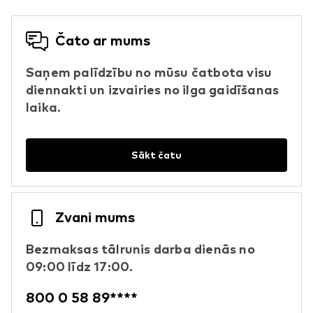
Čato ar mums
Saņem palīdzību no mūsu čatbota visu
diennakti un izvairies no ilga gaidīšanas
laika.
Sākt čatu
Zvani mums
Bezmaksas tālrunis darba dienās no
09:00 līdz 17:00.
800 0 58 89****