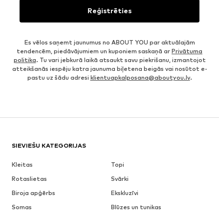
Reģistrēties
Es vēlos saņemt jaunumus no ABOUT YOU par aktuālajām
tendencēm, piedāvājumiem un kuponiem saskaņā ar
Privātuma
politika
. Tu vari jebkurā laikā atsaukt savu piekrišanu, izmantojot
atteikšanās iespēju katra jaunuma biļetena beigās vai nosūtot e-
pastu uz šādu adresi
klientuapkalposana@aboutyou.lv
.
SIEVIEŠU KATEGORIJAS
Kleitas
Topi
Rotaslietas
Svārki
Biroja apģērbs
Ekskluzīvi
Somas
Blūzes un tunikas