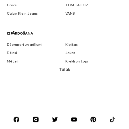
Crocs
TOM TAILOR
Calvin Klein Jeans
VANS
IZPĀRDOŠANA
Džemperi un adījumi
Kleitas
Džinsi
Jakas
Mēteļi
Krekli un topi
Tālāk
Bikses
Apakšveļa
Svārki
Blūzes un tunikas
Ikdienas džemperi
Žaketes
Peldkostīmi
Kombinezoni un sarafāni
Lieli izmēri
Apģērbs grūtniecēm
Apavi
Sports
Aksesuāri
Premium