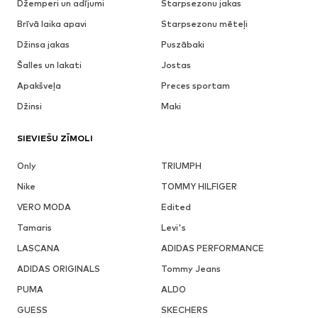
Džemperi un adījumi
Starpsezonu jakas
Brīvā laika apavi
Starpsezonu mēteļi
Džinsa jakas
Puszābaki
Šalles un lakati
Jostas
Apakšveļa
Preces sportam
Džinsi
Maki
SIEVIEŠU ZĪMOLI
Only
TRIUMPH
Nike
TOMMY HILFIGER
VERO MODA
Edited
Tamaris
Levi's
LASCANA
ADIDAS PERFORMANCE
ADIDAS ORIGINALS
Tommy Jeans
PUMA
ALDO
GUESS
SKECHERS