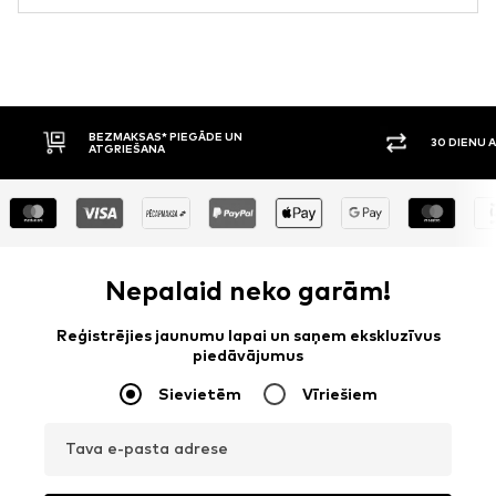
BEZMAKSAS* PIEGĀDE UN
30 DIENU 
ATGRIEŠANA
Nepalaid neko garām!
Reģistrējies jaunumu lapai un saņem ekskluzīvus
piedāvājumus
Sievietēm
Vīriešiem
Tava e-pasta adrese