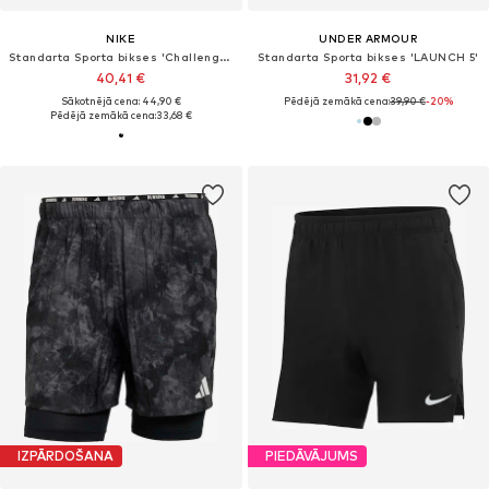
NIKE
UNDER ARMOUR
Standarta Sporta bikses 'Challenger'
Standarta Sporta bikses 'LAUNCH 5'
40,41 €
31,92 €
Sākotnējā cena: 44,90 €
Pēdējā zemākā cena:
39,90 €
-20%
Pēdējā zemākā cena:
33,68 €
IZPĀRDOŠANA
PIEDĀVĀJUMS