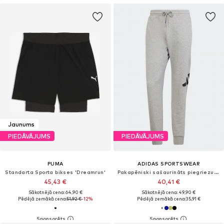
Jaunums
PIEDĀVĀJUMS
PIEDĀVĀJUMS
PUMA
ADIDAS SPORTSWEAR
Standarta Sporta bikses 'Dreamrun'
Pakapēniski sašaurināts piegriezums Sporta bikses
45,43 €
40,41 €
Sākotnējā cena: 64,90 €
Sākotnējā cena: 49,90 €
Pēdējā zemākā cena:
51,92 €
-12%
Pēdējā zemākā cena:
35,91 €