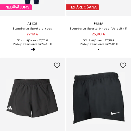
PIEDĀVĀJUMS
IZPĀRDOŠANA
ASICS
PUMA
Standarta Sporta bikses
Standarta Sporta bikses 'Velocity 5'
29,19 €
25,90 €
Sākotnējā cena: 59,90 €
Sākotnējā cena: 32,90 €
Pēdējā zemākā cena:
24,43 €
Pēdējā zemākā cena:
26,01 €