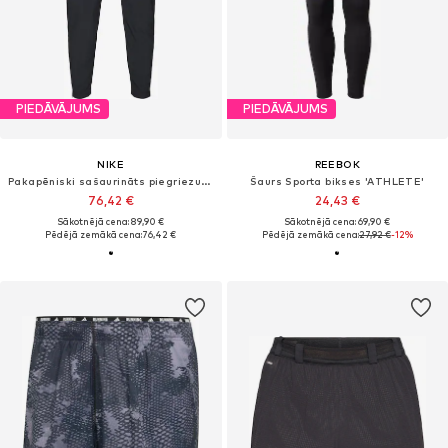
PIEDĀVĀJUMS
PIEDĀVĀJUMS
NIKE
REEBOK
Pakapēniski sašaurināts piegriezums Sporta bikses 'STRIDE'
Šaurs Sporta bikses 'ATHLETE'
76,42 €
24,43 €
Sākotnējā cena: 89,90 €
Sākotnējā cena: 69,90 €
Pēdējā zemākā cena:
76,42 €
Pēdējā zemākā cena:
27,92 €
-12%