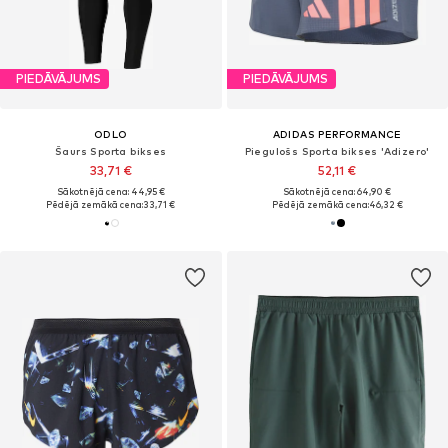
PIEDĀVĀJUMS
PIEDĀVĀJUMS
ODLO
ADIDAS PERFORMANCE
Šaurs Sporta bikses
Piegulošs Sporta bikses 'Adizero'
33,71 €
52,11 €
Sākotnējā cena: 44,95 €
Sākotnējā cena: 64,90 €
Pēdējā zemākā cena:
33,71 €
Pēdējā zemākā cena:
46,32 €