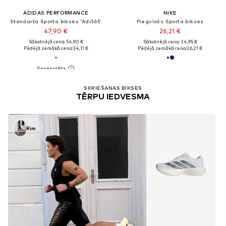
ADIDAS PERFORMANCE
NIKE
Standarta Sporta bikses 'Adi365'
Piegulošs Sporta bikses
47,90 €
26,21 €
Sākotnējā cena: 54,90 €
Sākotnējā cena: 34,95 €
Pēdējā zemākā cena:
34,11 €
Pēdējā zemākā cena:
26,21 €
SKRIEŠANAS BIKSES
TĒRPU IEDVESMA
Rim