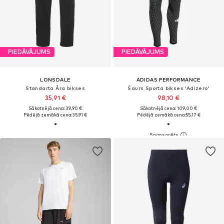
PIEDĀVĀJUMS
PIEDĀVĀJUMS
LONSDALE
ADIDAS PERFORMANCE
Standarta Āra bikses
Šaurs Sporta bikses 'Adizero'
35,91 €
98,10 €
Sākotnējā cena: 39,90 €
Sākotnējā cena: 109,00 €
Pēdējā zemākā cena:
35,91 €
Pēdējā zemākā cena:
55,17 €