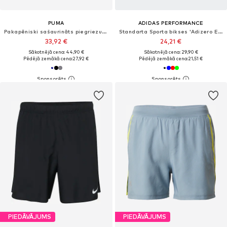
PUMA
ADIDAS PERFORMANCE
Pakapēniski sašaurināts piegriezums Sporta bikses 'ESS No. 1'
Standarta Sporta bikses 'Adizero Essentials '
33,92 €
24,21 €
Sākotnējā cena: 44,90 €
Sākotnējā cena: 29,90 €
Pēdējā zemākā cena:
27,92 €
Pēdējā zemākā cena:
21,51 €
PIEDĀVĀJUMS
PIEDĀVĀJUMS