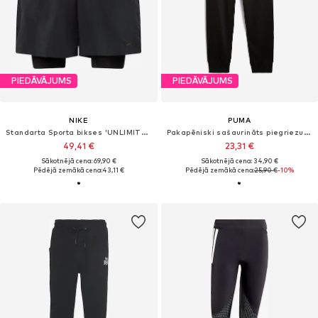
PIEDĀVĀJUMS
PIEDĀVĀJUMS
NIKE
PUMA
Standarta Sporta bikses 'UNLIMITED'
Pakapēniski sašaurināts piegriezums Sporta bikses 'Ess No. 1'
49,41 €
23,31 €
Sākotnējā cena: 69,90 €
Sākotnējā cena: 34,90 €
Pēdējā zemākā cena:
43,11 €
Pēdējā zemākā cena:
25,90 €
-10%