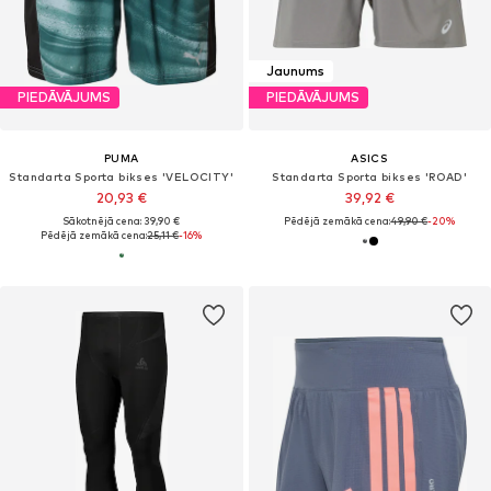
Jaunums
PIEDĀVĀJUMS
PIEDĀVĀJUMS
PUMA
ASICS
Standarta Sporta bikses 'VELOCITY'
Standarta Sporta bikses 'ROAD'
20,93 €
39,92 €
Sākotnējā cena: 39,90 €
Pēdējā zemākā cena:
49,90 €
-20%
Pēdējā zemākā cena:
25,11 €
-16%