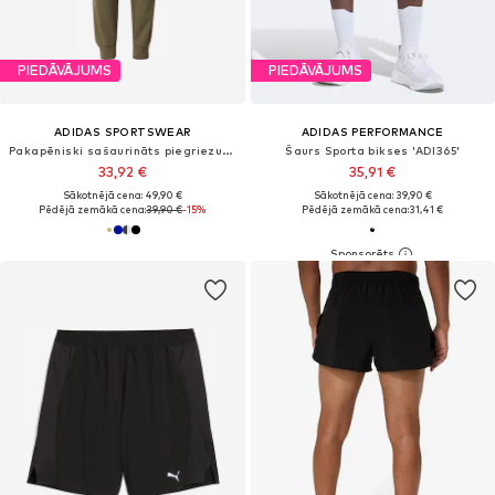
PIEDĀVĀJUMS
PIEDĀVĀJUMS
ADIDAS SPORTSWEAR
ADIDAS PERFORMANCE
Pakapēniski sašaurināts piegriezums Sporta bikses
Šaurs Sporta bikses 'ADI365'
33,92 €
35,91 €
Sākotnējā cena: 49,90 €
Sākotnējā cena: 39,90 €
Pēdējā zemākā cena:
39,90 €
-15%
Pēdējā zemākā cena:
31,41 €