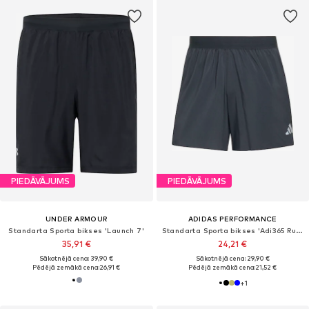
PIEDĀVĀJUMS
PIEDĀVĀJUMS
UNDER ARMOUR
ADIDAS PERFORMANCE
Standarta Sporta bikses 'Launch 7'
Standarta Sporta bikses 'Adi365 Running Essentials'
35,91 €
24,21 €
Sākotnējā cena: 39,90 €
Sākotnējā cena: 29,90 €
Pēdējā zemākā cena:
26,91 €
Pēdējā zemākā cena:
21,52 €
+
1