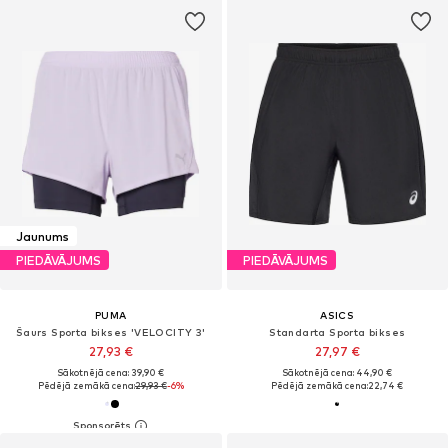
Jaunums
PIEDĀVĀJUMS
PIEDĀVĀJUMS
PUMA
ASICS
Šaurs Sporta bikses 'VELOCITY 3'
Standarta Sporta bikses
27,93 €
27,97 €
Sākotnējā cena: 39,90 €
Sākotnējā cena: 44,90 €
Pēdējā zemākā cena:
29,93 €
-6%
Pēdējā zemākā cena:
22,74 €