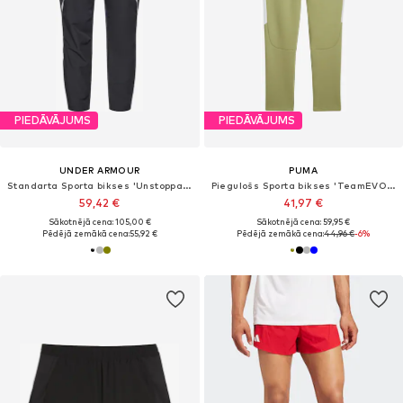
PIEDĀVĀJUMS
PIEDĀVĀJUMS
UNDER ARMOUR
PUMA
Standarta Sporta bikses 'Unstoppable'
Piegulošs Sporta bikses 'TeamEVOSTRIPE'
59,42 €
41,97 €
Sākotnējā cena: 105,00 €
Sākotnējā cena: 59,95 €
Pēdējā zemākā cena:
55,92 €
Pēdējā zemākā cena:
44,96 €
-6%