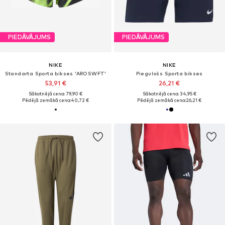
PIEDĀVĀJUMS
PIEDĀVĀJUMS
NIKE
NIKE
Standarta Sporta bikses 'AROSWFT'
Piegulošs Sporta bikses
53,91 €
26,21 €
Sākotnējā cena: 79,90 €
Sākotnējā cena: 34,95 €
Pēdējā zemākā cena:
40,72 €
Pēdējā zemākā cena:
26,21 €