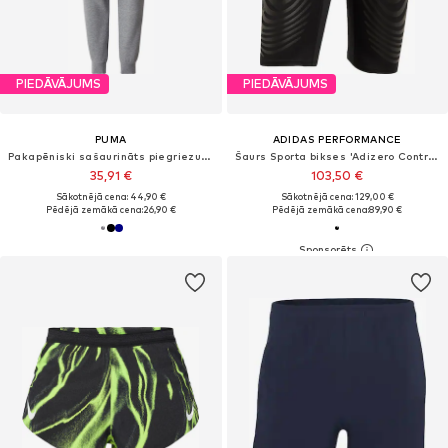
PIEDĀVĀJUMS
PIEDĀVĀJUMS
PUMA
ADIDAS PERFORMANCE
Pakapēniski sašaurināts piegriezums Sporta bikses 'ESS No. 1'
Šaurs Sporta bikses 'Adizero Control'
35,91 €
103,50 €
Sākotnējā cena: 44,90 €
Sākotnējā cena: 129,00 €
Pēdējā zemākā cena:
26,90 €
Pēdējā zemākā cena:
89,90 €