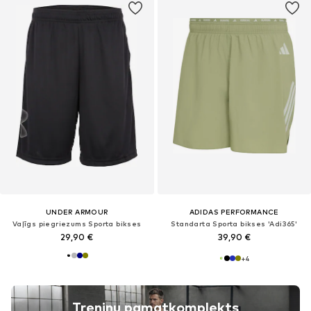
UNDER ARMOUR
ADIDAS PERFORMANCE
Vaļīgs piegriezums Sporta bikses
Standarta Sporta bikses 'Adi365'
29,90 €
39,90 €
+
4
Treniņu pamatkomplekts