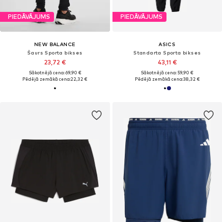
PIEDĀVĀJUMS
PIEDĀVĀJUMS
NEW BALANCE
ASICS
Šaurs Sporta bikses
Standarta Sporta bikses
23,72 €
43,11 €
Sākotnējā cena: 69,90 €
Sākotnējā cena: 59,90 €
Pēdējā zemākā cena:
22,32 €
Pēdējā zemākā cena:
38,32 €