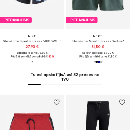
PIEDĀVĀJUMS
PIEDĀVĀJUMS
NIKE
NEXT
Standarta Sporta bikses 'AROSWFT'
Standarta Sporta bikses 'Active'
27,93 €
31,50 €
Sākotnējā cena: 79,90 €
Sākotnējā cena: 35,00 €
Pēdējā zemākā cena:
31,92 €
-12%
Pēdējā zemākā cena:
31,50 €
Tu esi apskatījis/-usi 32 preces no
190