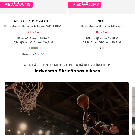
PIEDĀVĀJUMS
PIEDĀVĀJUMS
ADIDAS PERFORMANCE
NIKE
Standarta Sporta bikses 'ADIZERO'
Standarta Sporta bikses
24,21 €
18,71 €
Sākotnējā cena: 29,90 €
Sākotnējā cena: 24,95 €
Pēdējā zemākā cena:
24,21 €
Pēdējā zemākā cena:
18,71 €
ATKLĀJ TENDENCES UN LABĀKOS ZĪMOLUS
Iedvesma Skriešanas bikses