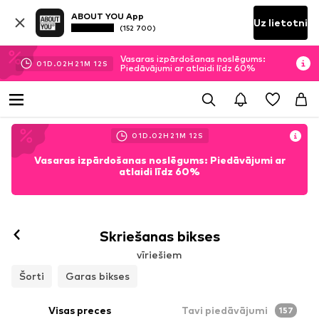
ABOUT YOU App
Uz lietotni
(152 700)
Vasaras izpārdošanas noslēgums:
01
D.
02
H
21
M
10
S
Piedāvājumi ar atlaidi līdz 60%
01
D.
02
H
21
M
10
S
Vasaras izpārdošanas noslēgums: Piedāvājumi ar
atlaidi līdz 60%
Skriešanas bikses
vīriešiem
Šorti
Garas bikses
Visas preces
Tavi piedāvājumi
157