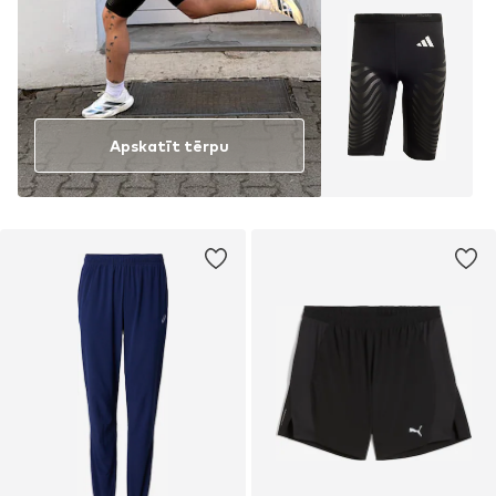
Apskatīt tērpu