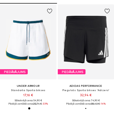
PIEDĀVĀJUMS
PIEDĀVĀJUMS
UNDER ARMOUR
ADIDAS PERFORMANCE
Standarta Sporta bikses
Piegulošs Sporta bikses 'Adizero'
17,16 €
32,94 €
Sākotnējā cena: 54,90 €
Sākotnējā cena: 74,90 €
Pēdējā zemākā cena:
25,74 €
-33%
Pēdējā zemākā cena:
38,43 €
-14%