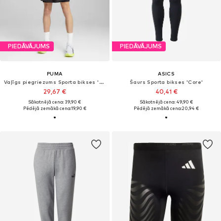
PIEDĀVĀJUMS
PIEDĀVĀJUMS
PUMA
ASICS
Vaļīgs piegriezums Sporta bikses 'Velocity'
Šaurs Sporta bikses 'Core'
29,67 €
40,41 €
Sākotnējā cena: 39,90 €
Sākotnējā cena: 49,90 €
Pēdējā zemākā cena:
19,90 €
Pēdējā zemākā cena:
20,94 €