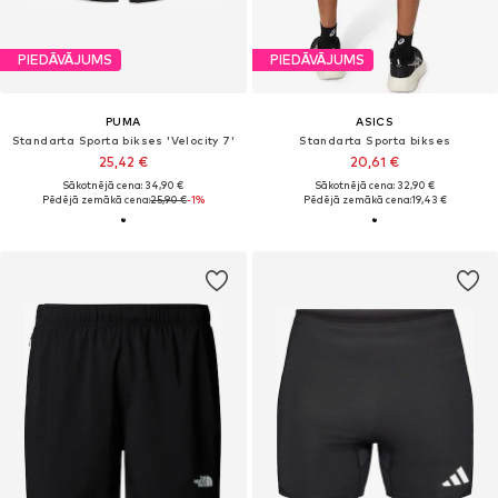
PIEDĀVĀJUMS
PIEDĀVĀJUMS
PUMA
ASICS
Standarta Sporta bikses 'Velocity 7'
Standarta Sporta bikses
25,42 €
20,61 €
Sākotnējā cena: 34,90 €
Sākotnējā cena: 32,90 €
Pēdējā zemākā cena:
25,90 €
-1%
Pēdējā zemākā cena:
19,43 €