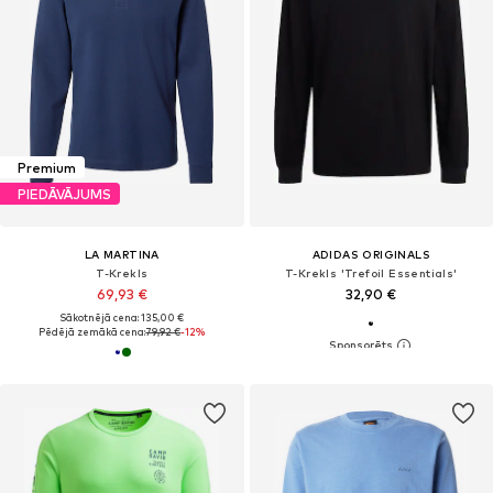
Premium
PIEDĀVĀJUMS
LA MARTINA
ADIDAS ORIGINALS
T-Krekls
T-Krekls 'Trefoil Essentials'
69,93 €
32,90 €
Sākotnējā cena: 135,00 €
Pēdējā zemākā cena:
79,92 €
-12%