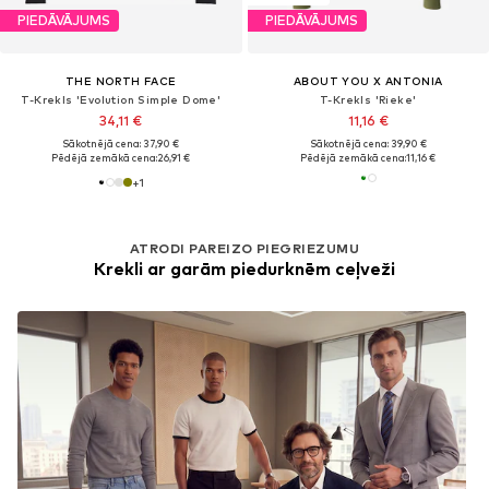
PIEDĀVĀJUMS
PIEDĀVĀJUMS
THE NORTH FACE
ABOUT YOU X ANTONIA
T-Krekls 'Evolution Simple Dome'
T-Krekls 'Rieke'
34,11 €
11,16 €
Sākotnējā cena: 37,90 €
Sākotnējā cena: 39,90 €
Pēdējā zemākā cena:
26,91 €
Pēdējā zemākā cena:
11,16 €
+
1
ATRODI PAREIZO PIEGRIEZUMU
Krekli ar garām piedurknēm ceļveži