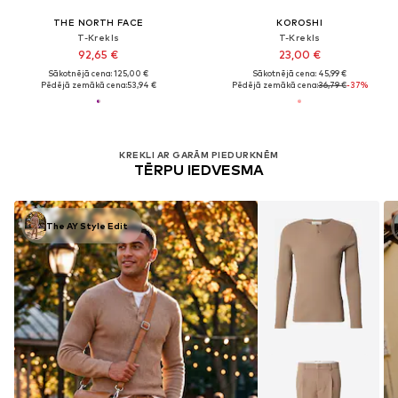
THE NORTH FACE
KOROSHI
T-Krekls
T-Krekls
92,65 €
23,00 €
Sākotnējā cena: 125,00 €
Sākotnējā cena: 45,99 €
Pēdējā zemākā cena:
53,94 €
Pēdējā zemākā cena:
36,79 €
-37%
KREKLI AR GARĀM PIEDURKNĒM
TĒRPU IEDVESMA
The AY Style Edit