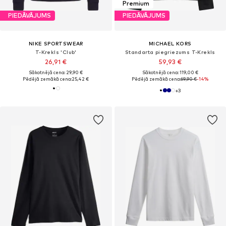
Premium
PIEDĀVĀJUMS
PIEDĀVĀJUMS
NIKE SPORTSWEAR
MICHAEL KORS
T-Krekls 'Club'
Standarta piegriezums T-Krekls
26,91 €
59,93 €
Sākotnējā cena: 29,90 €
Sākotnējā cena: 119,00 €
Pēdējā zemākā cena:
25,42 €
Pēdējā zemākā cena:
69,90 €
-14%
+
3