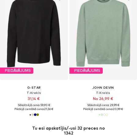
PIEDĀVĀJUMS
PIEDĀVĀJUMS
G-STAR
JOHN DEVIN
T-Krekls
T-Krekls
31,14 €
No 26,99 €
Sākotnējā cena: 59,90 €
Sākotnējā cena: 29,99 €
Pēdējā zemākā cena:
21,56 €
Pēdējā zemākā cena:
20,99 €
Tu esi apskatījis/-usi 32 preces no
1342