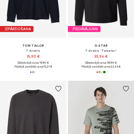
IZPĀRDOŠANA
PIEDĀVĀJUMS
TOM TAILOR
G-STAR
T-Krekls
T-Krekls 'Tweeter'
15,90 €
35,94 €
Sākotnējā cena: 19,90 €
Sākotnējā cena: 59,90 €
Pēdējā zemākā cena:
15,21 €
Pēdējā zemākā cena:
22,45 €