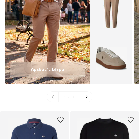
Apskatīt tērpu
1
/
3