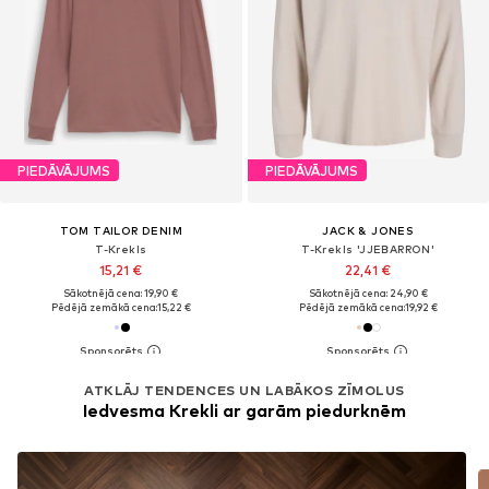
PIEDĀVĀJUMS
PIEDĀVĀJUMS
TOM TAILOR DENIM
JACK & JONES
T-Krekls
T-Krekls 'JJEBARRON'
15,21 €
22,41 €
Sākotnējā cena: 19,90 €
Sākotnējā cena: 24,90 €
Pēdējā zemākā cena:
15,22 €
Pēdējā zemākā cena:
19,92 €
ATKLĀJ TENDENCES UN LABĀKOS ZĪMOLUS
Iedvesma Krekli ar garām piedurknēm