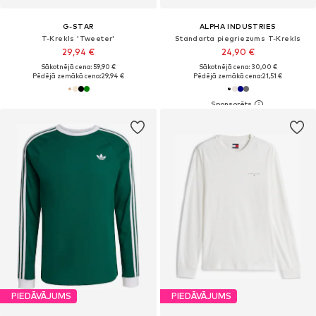
G-STAR
ALPHA INDUSTRIES
T-Krekls 'Tweeter'
Standarta piegriezums T-Krekls
29,94 €
24,90 €
Sākotnējā cena: 59,90 €
Sākotnējā cena: 30,00 €
Pēdējā zemākā cena:
29,94 €
Pēdējā zemākā cena:
21,51 €
PIEDĀVĀJUMS
PIEDĀVĀJUMS