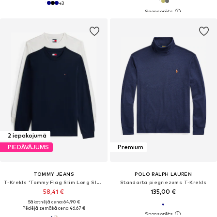
+
3
2 iepakojumā
PIEDĀVĀJUMS
Premium
TOMMY JEANS
POLO RALPH LAUREN
T-Krekls 'Tommy Flag Slim Long Sleeve T'
Standarta piegriezums T-Krekls
58,41 €
135,00 €
Sākotnējā cena: 64,90 €
Pēdējā zemākā cena:
46,67 €