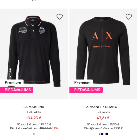
Premium
Premium
PIEDĀVĀJUMS
PIEDĀVĀJUMS
LA MARTINA
ARMANI EXCHANGE
T-Krekls
T-Krekls
104,25 €
47,61 €
Sākotnējā cena: 199,00 €
Sākotnējā cena: 59,90 €
Pēdējā zemākā cena:
119,00 €
-12%
Pēdējā zemākā cena:
35,91 €