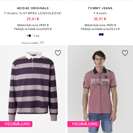
ADIDAS ORIGINALS
TOMMY JEANS
T-Krekls '3-STRIPES LONGSLEEVE'
T-Krekls
29,61 €
35,91 €
Sākotnējā cena: 39,90 €
Sākotnējā cena: 39,90 €
Pēdējā zemākā cena:
16,92 €
Pēdējā zemākā cena:
25,42 €
+
4
PIEDĀVĀJUMS
PIEDĀVĀJUMS