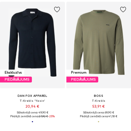
Ekskluzīvs
Premium
PIEDĀVĀJUMS
PIEDĀVĀJUMS
DAN FOX APPAREL
BOSS
T-Krekls 'Yasin'
T-Krekls
20,94 €
53,91 €
Sākotnējā cena: 49,90 €
Sākotnējā cena: 69,90 €
Pēdējā zemākā cena:
27,92 €
-25%
Pēdējā zemākā cena:
41,18 €