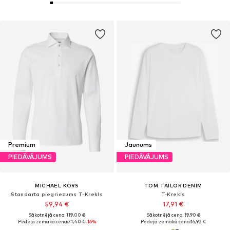
Premium
Jaunums
PIEDĀVĀJUMS
PIEDĀVĀJUMS
MICHAEL KORS
TOM TAILOR DENIM
Standarta piegriezums T-Krekls
T-Krekls
59,94 €
17,91 €
Sākotnējā cena: 119,00 €
Sākotnējā cena: 19,90 €
Pēdējā zemākā cena:
71,40 €
-16%
Pēdējā zemākā cena:
16,92 €