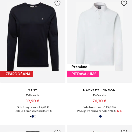
Premium
IZPĀRDOŠANA
PIEDĀVĀJUMS
GANT
HACKETT LONDON
T-Krekls
T-Krekls
39,90 €
76,30 €
Sākotnējā cena: 49,90 €
Sākotnējā cena: 149,00 €
Pēdējā zemākā cena:
35,92 €
Pēdējā zemākā cena:
87,20 €
-12%