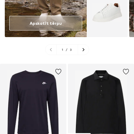
Apskatīt tērpu
1
/
3