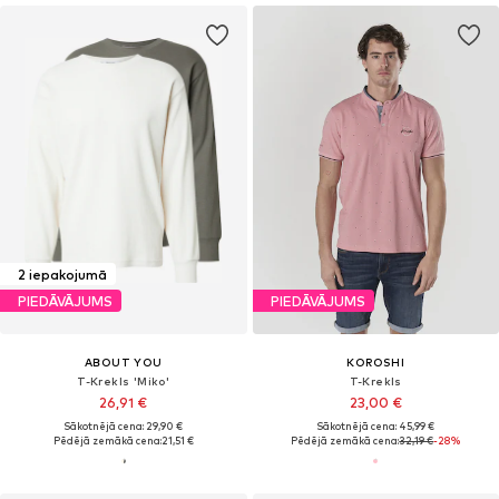
2 iepakojumā
PIEDĀVĀJUMS
PIEDĀVĀJUMS
ABOUT YOU
KOROSHI
T-Krekls 'Miko'
T-Krekls
26,91 €
23,00 €
Sākotnējā cena: 29,90 €
Sākotnējā cena: 45,99 €
Pēdējā zemākā cena:
21,51 €
Pēdējā zemākā cena:
32,19 €
-28%