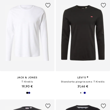
JACK & JONES
LEVI'S ®
T-Krekls
Standarta piegriezums T-Krekls
19,90 €
31,46 €