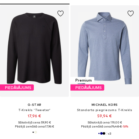
Premium
PIEDĀVĀJUMS
PIEDĀVĀJUMS
G-STAR
MICHAEL KORS
T-Krekls 'Tweeter'
Standarta piegriezums T-Krekls
17,96 €
59,94 €
Sākotnējā cena: 59,90 €
Sākotnējā cena: 119,00 €
Pēdējā zemākā cena:
17,96 €
Pēdējā zemākā cena:
71,40 €
-16%
+
3