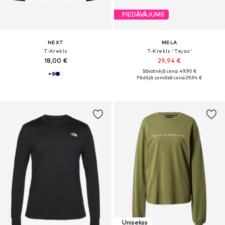
PIEDĀVĀJUMS
NEXT
MELA
T-Krekls
T-Krekls 'Tejas'
18,00 €
29,94 €
Sākotnējā cena: 49,90 €
Pēdējā zemākā cena:
29,94 €
Unisekss