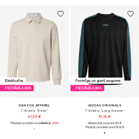
Ekskluzīvs
Formīgs un garš augums
PIEDĀVĀJUMS
PIEDĀVĀJUMS
DAN FOX APPAREL
ADIDAS ORIGINALS
T-Krekls 'Dean'
T-Krekls 'Long Sleeve'
41,93 €
19,16 €
Pēdējā zemākā cena:
59,90 €
-30%
Sākotnējā cena: 64,90 €
Pēdējā zemākā cena:
19,16 €