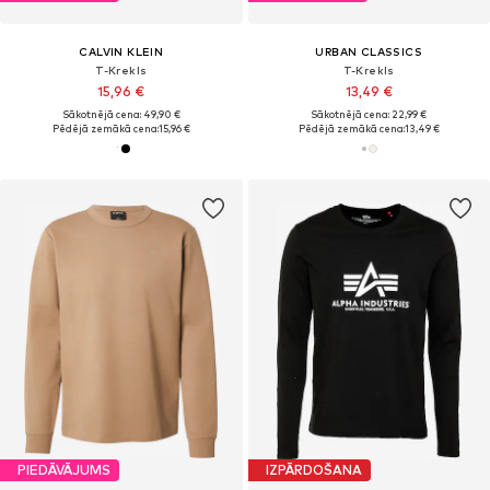
CALVIN KLEIN
URBAN CLASSICS
T-Krekls
T-Krekls
15,96 €
13,49 €
Sākotnējā cena: 49,90 €
Sākotnējā cena: 22,99 €
Pēdējā zemākā cena:
15,96 €
Pēdējā zemākā cena:
13,49 €
PIEDĀVĀJUMS
IZPĀRDOŠANA