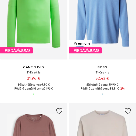
Premium
PIEDĀVĀJUMS
PIEDĀVĀJUMS
CAMP DAVID
BOSS
T-Krekls
T-Krekls
21,96 €
52,43 €
Sākotnējā cena: 69,90 €
Sākotnējā cena: 99,90 €
Pēdējā zemākā cena:
21,96 €
Pēdējā zemākā cena:
53,91 €
-2%