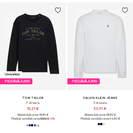
Unisekss
PIEDĀVĀJUMS
PIEDĀVĀJUMS
TOM TAILOR
CALVIN KLEIN JEANS
T-Krekls
T-Krekls
15,21 €
53,91 €
Sākotnējā cena: 19,90 €
Sākotnējā cena: 59,90 €
Pēdējā zemākā cena:
15,92 €
-4%
Pēdējā zemākā cena:
44,90 €
+
4