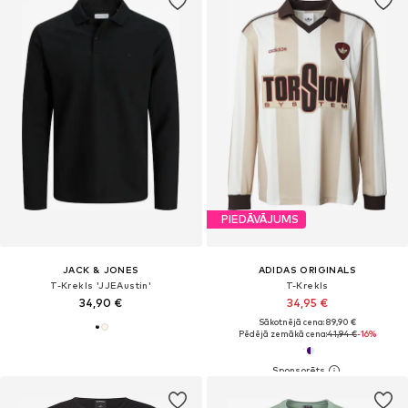
PIEDĀVĀJUMS
JACK & JONES
ADIDAS ORIGINALS
T-Krekls 'JJEAustin'
T-Krekls
34,90 €
34,95 €
Sākotnējā cena: 89,90 €
Pēdējā zemākā cena:
41,94 €
-16%