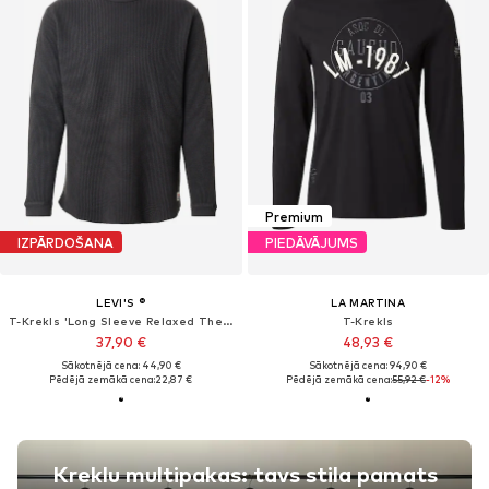
Premium
IZPĀRDOŠANA
PIEDĀVĀJUMS
LEVI'S ®
LA MARTINA
T-Krekls 'Long Sleeve Relaxed Thermal Tee'
T-Krekls
37,90 €
48,93 €
Sākotnējā cena: 44,90 €
Sākotnējā cena: 94,90 €
Pēdējā zemākā cena:
22,87 €
Pēdējā zemākā cena:
55,92 €
-12%
Kreklu multipakas: tavs stila pamats