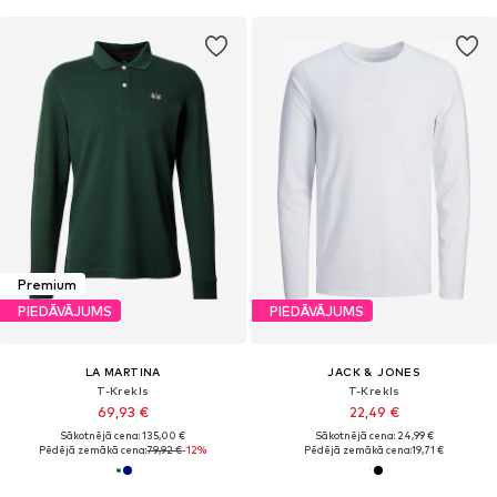
Premium
PIEDĀVĀJUMS
PIEDĀVĀJUMS
LA MARTINA
JACK & JONES
T-Krekls
T-Krekls
69,93 €
22,49 €
Sākotnējā cena: 135,00 €
Sākotnējā cena: 24,99 €
Pēdējā zemākā cena:
79,92 €
-12%
Pēdējā zemākā cena:
19,71 €