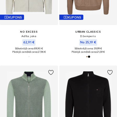
KUPONS
KUPONS
NO EXCESS
URBAN CLASSICS
Adīta jaka
Džemperis
62,91 €
No 25,19 €
Sākotnējā cena: 89,90 €
Sākotnējā cena: 39,99 €
Pēdējā zemākā cena:
27,96 €
Pēdējā zemākā cena:
21,59 €