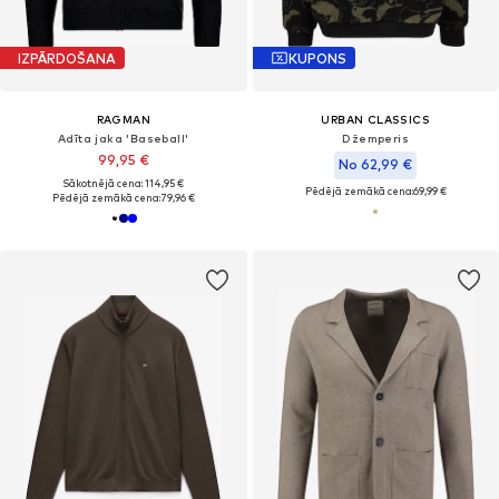
IZPĀRDOŠANA
KUPONS
RAGMAN
URBAN CLASSICS
Adīta jaka 'Baseball'
Džemperis
99,95 €
No 62,99 €
Sākotnējā cena: 114,95 €
Pēdējā zemākā cena:
69,99 €
Pēdējā zemākā cena:
79,96 €