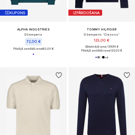
KUPONS
IZPĀRDOŠANA
ALPHA INDUSTRIES
TOMMY HILFIGER
Džemperis
Džemperis 'Classics'
125,00 €
72,00 €
Sākotnējā cena: 139,90 €
Pēdējā zemākā cena:
80,00 €
Pēdējā zemākā cena:
125,00 €
+
6