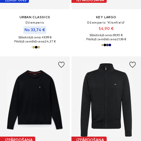
URBAN CLASSICS
KEY LARGO
Džemperis
Džemperis 'Klanfield'
54,90 €
No 33,74 €
Sākotnējā cena: 69,90 €
Sākotnējā cena: 49,99 €
Pēdējā zemākā cena:
21,96 €
Pēdējā zemākā cena:
24,37 €
IZPĀRDOŠANA
IZPĀRDOŠANA