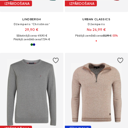
IZPĀRDOŠANA
IZPĀRDOŠANA
LINDBERGH
URBAN CLASSICS
Džemperis 'Christmas'
Džemperis
29,90 €
No 24,99 €
Sākotnējā cena: 49,90 €
Pēdējā zemākā cena:
55,99 €
-55%
Pēdējā zemākā cena:
17,94 €