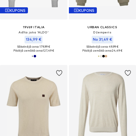
KUPONS
KUPONS
19V69 ITALIA
URBAN CLASSICS
Adīta jaka 'ALDO'
Džemperis
134,99 €
No 31,49 €
Sākotnējā cena: 179,99 €
Sākotnējā cena: 49,99 €
Pēdējā zemākā cena:
127,49 €
Pēdējā zemākā cena:
24,49 €