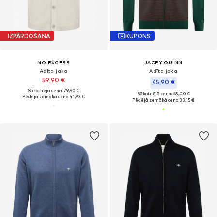
IZPĀRDOŠANA
KUPONS
NO EXCESS
JACEY QUINN
Adīta jaka
Adīta jaka
59,90 €
45,90 €
Sākotnējā cena: 79,90 €
Sākotnējā cena: 68,00 €
Pēdējā zemākā cena:
41,93 €
Pēdējā zemākā cena:
33,15 €