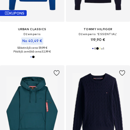
KUPONS
URBAN CLASSICS
TOMMY HILFIGER
Džemperis
Džemperis 'ESSENTIAL'
119,90 €
No 40,49 €
Sākotnējā cena: 59,99 €
+
1
Pēdējā zemākā cena:
32,99 €