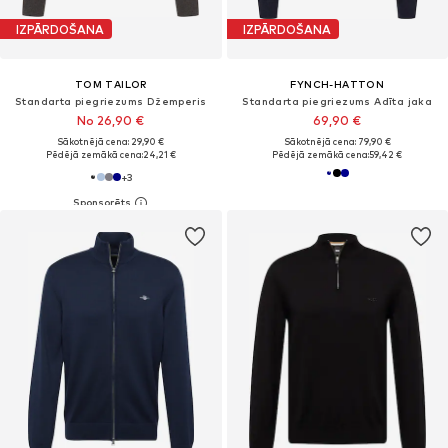
IZPĀRDOŠANA
IZPĀRDOŠANA
TOM TAILOR
FYNCH-HATTON
Standarta piegriezums Džemperis
Standarta piegriezums Adīta jaka
No 26,90 €
69,90 €
Sākotnējā cena: 29,90 €
Sākotnējā cena: 79,90 €
Pēdējā zemākā cena:
24,21 €
Pēdējā zemākā cena:
59,42 €
+
3