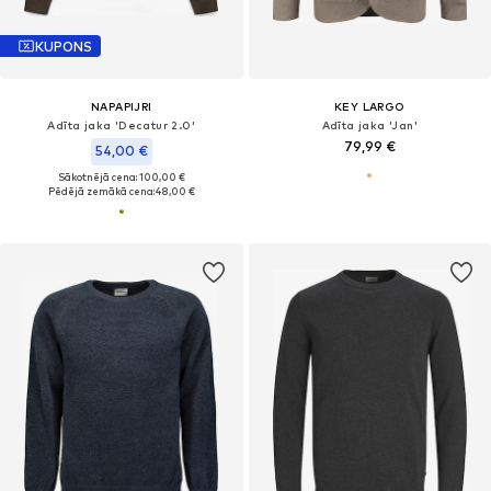
KUPONS
NAPAPIJRI
KEY LARGO
Adīta jaka 'Decatur 2.0'
Adīta jaka 'Jan'
79,99 €
54,00 €
Sākotnējā cena: 100,00 €
Pēdējā zemākā cena:
48,00 €