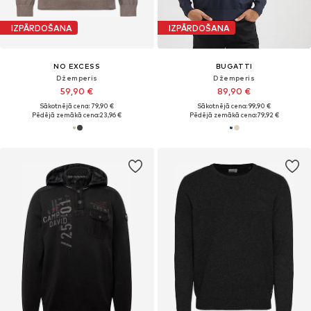
IZPĀRDOŠANA
IZPĀRDOŠANA
NO EXCESS
BUGATTI
Džemperis
Džemperis
59,90 €
89,90 €
Sākotnējā cena: 79,90 €
Sākotnējā cena: 99,90 €
Pēdējā zemākā cena:
23,96 €
Pēdējā zemākā cena:
79,92 €