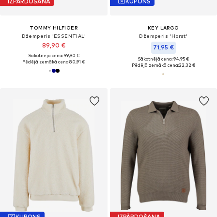
IZPĀRDOŠANA
KUPONS
TOMMY HILFIGER
KEY LARGO
Džemperis 'ESSENTIAL'
Džemperis 'Horst'
89,90 €
71,95 €
Sākotnējā cena: 99,90 €
Sākotnējā cena: 94,95 €
Pēdējā zemākā cena:
80,91 €
Pēdējā zemākā cena:
22,32 €
KUPONS
IZPĀRDOŠANA