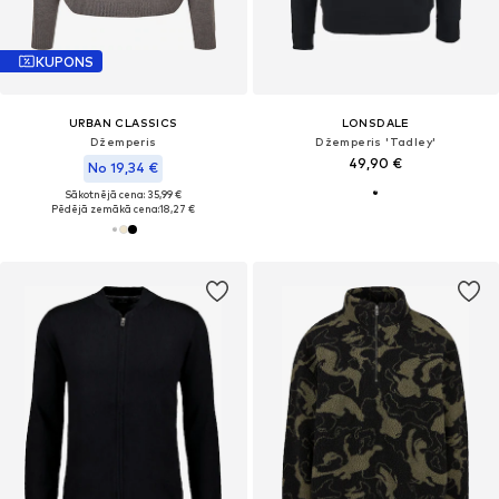
KUPONS
URBAN CLASSICS
LONSDALE
Džemperis
Džemperis 'Tadley'
49,90 €
No 19,34 €
Sākotnējā cena: 35,99 €
Pēdējā zemākā cena:
18,27 €