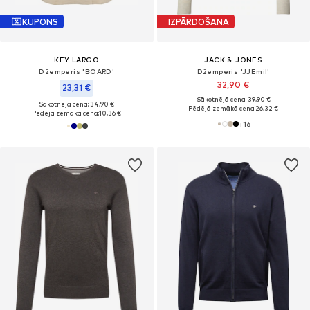
KUPONS
IZPĀRDOŠANA
KEY LARGO
JACK & JONES
Džemperis 'BOARD'
Džemperis 'JJEmil'
32,90 €
23,31 €
Sākotnējā cena: 39,90 €
Sākotnējā cena: 34,90 €
Pēdējā zemākā cena:
26,32 €
Pēdējā zemākā cena:
10,36 €
+
16