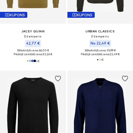
KUPONS
KUPONS
JACEY QUINN
URBAN CLASSICS
Džemperis
Džemperis
42,77 €
No 22,49 €
Sākotnējā cena: 66,00 €
Sākotnējā cena: 35,99 €
Pēdējā zemākā cena:
33,26 €
Pēdējā zemākā cena:
22,49 €
+
3