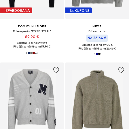
IZPĀRDOŠANA
KUPONS
TOMMY HILFIGER
NEXT
Džemperis 'ESSENTIAL'
Džemperis
89,90 €
No 36,64 €
Sākotnējā cena: 99,90 €
Sākotnējā cena: 69,00 €
Pēdējā zemākā cena:
59,90 €
Pēdējā zemākā cena:
26,46 €
+
5