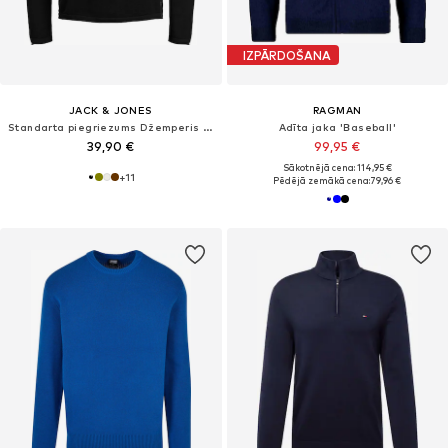
IZPĀRDOŠANA
JACK & JONES
RAGMAN
Standarta piegriezums Džemperis 'JJEHill'
Adīta jaka 'Baseball'
39,90 €
99,95 €
Sākotnējā cena: 114,95 €
+
11
Pēdējā zemākā cena:
79,96 €