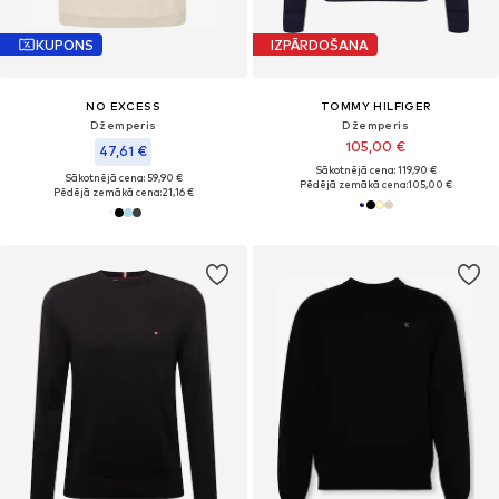
KUPONS
IZPĀRDOŠANA
NO EXCESS
TOMMY HILFIGER
Džemperis
Džemperis
105,00 €
47,61 €
Sākotnējā cena: 119,90 €
Sākotnējā cena: 59,90 €
Pēdējā zemākā cena:
105,00 €
Pēdējā zemākā cena:
21,16 €