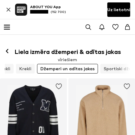
ABOUT YOU App
Uz lietotni
(152 700)
Liela izmēra džemperi & adītas jakas
vīriešiem
rekli
Krekli
Džemperi un adītas jakas
Sportiski dže