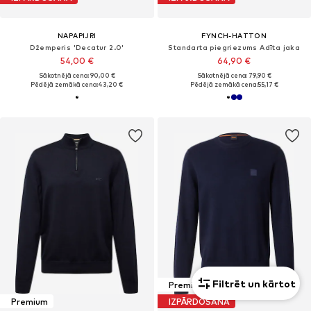
NAPAPIJRI
FYNCH-HATTON
Džemperis 'Decatur 2.0'
Standarta piegriezums Adīta jaka
54,00 €
64,90 €
Sākotnējā cena: 90,00 €
Sākotnējā cena: 79,90 €
Pēdējā zemākā cena:
43,20 €
Pēdējā zemākā cena:
55,17 €
Filtrēt un kārtot
Premium
Premium
IZPĀRDOŠANA