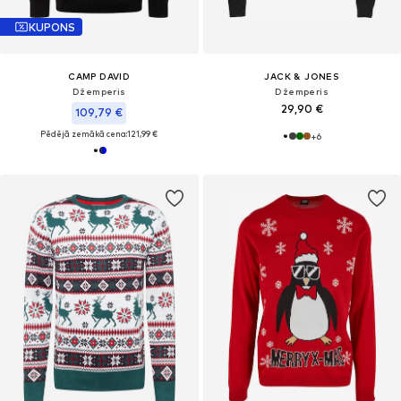
KUPONS
CAMP DAVID
JACK & JONES
Džemperis
Džemperis
29,90 €
109,79 €
Pēdējā zemākā cena:
121,99 €
+
6