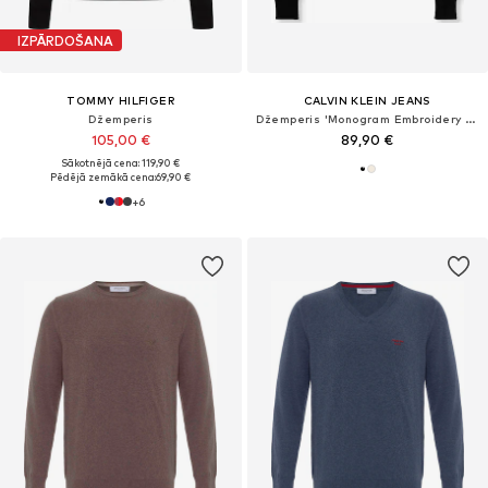
IZPĀRDOŠANA
TOMMY HILFIGER
CALVIN KLEIN JEANS
Džemperis
Džemperis 'Monogram Embroidery Relaxed'
105,00 €
89,90 €
Sākotnējā cena: 119,90 €
Pēdējā zemākā cena:
69,90 €
+
6