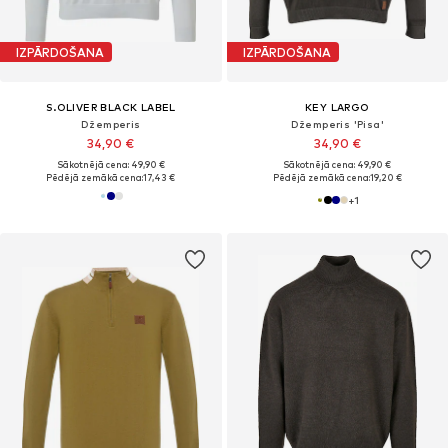
IZPĀRDOŠANA
IZPĀRDOŠANA
S.OLIVER BLACK LABEL
KEY LARGO
Džemperis
Džemperis 'Pisa'
34,90 €
34,90 €
Sākotnējā cena: 49,90 €
Sākotnējā cena: 49,90 €
Pēdējā zemākā cena:
17,43 €
Pēdējā zemākā cena:
19,20 €
+
1