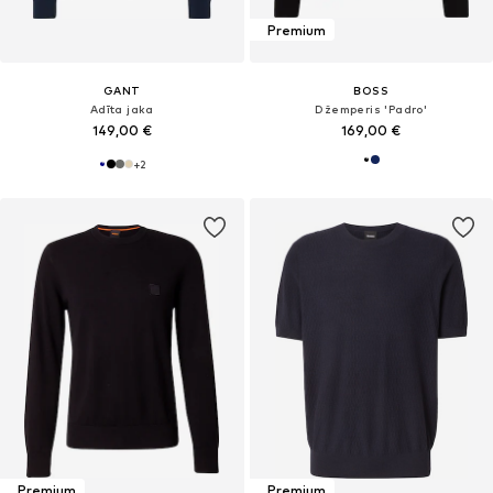
Premium
GANT
BOSS
Adīta jaka
Džemperis 'Padro'
149,00 €
169,00 €
+
2
Premium
Premium