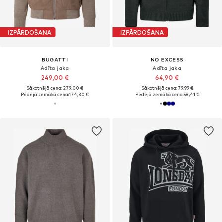
IZPĀRDOŠANA
IZPĀRDOŠANA
BUGATTI
NO EXCESS
Adīta jaka
Adīta jaka
249,00 €
64,90 €
Sākotnējā cena: 279,00 €
Sākotnējā cena: 79,99 €
Pēdējā zemākā cena:
174,30 €
Pēdējā zemākā cena:
58,41 €