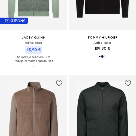
KUPONS
JACEY QUINN
TOMMY HILFIGER
Adīta jaka
Adīta jaka
139,90 €
45,90 €
Sākotnējā cena: 68,00 €
Pēdējā zemākā cena:
35,70 €