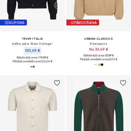
KUPONS
IZPĀRDOŠANA
19V69 ITALIA
URBAN CLASSICS
Adīta jaka 'Aldo College'
Džemperis
No 33,49 €
130,49 €
Sākotnējā cena: 55,99 €
Sākotnējā cena: 179,99 €
Pēdējā zemākā cena:
25,12 €
Pēdējā zemākā cena:
123,24 €