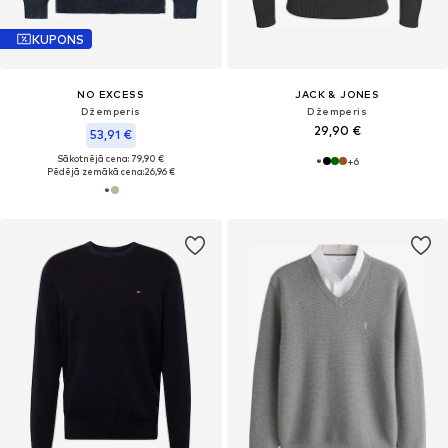
KUPONS
NO EXCESS
JACK & JONES
Džemperis
Džemperis
29,90 €
53,91 €
Sākotnējā cena: 79,90 €
+
6
Pēdējā zemākā cena:
26,96 €