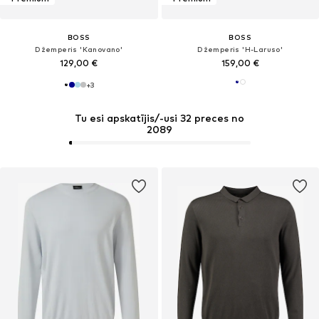
BOSS
BOSS
Džemperis 'Kanovano'
Džemperis 'H-Laruso'
129,00 €
159,00 €
+
3
Tu esi apskatījis/-usi 32 preces no
2089