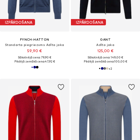
IZPĀRDOŠANA
IZPĀRDOŠANA
FYNCH-HATTON
GANT
Standarta piegriezums Adīta jaka
Adīta jaka
59,90 €
125,00 €
Sākotnējā cena: 79,90 €
Sākotnējā cena: 149,00 €
Pēdējā zemākā cena:
47,92 €
Pēdējā zemākā cena:
100,00 €
+
2