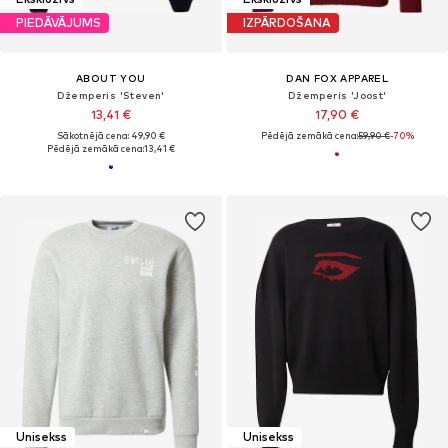
PIEDĀVĀJUMS
IZPĀRDOŠANA
ABOUT YOU
DAN FOX APPAREL
Džemperis 'Steven'
Džemperis 'Joost'
13,41 €
17,90 €
Sākotnējā cena: 49,90 €
Pēdējā zemākā cena:
59,90 €
-70%
Pēdējā zemākā cena:
13,41 €
Unisekss
Unisekss