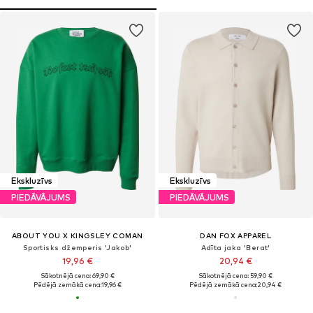
Ekskluzīvs
Ekskluzīvs
PIEDĀVĀJUMS
PIEDĀVĀJUMS
ABOUT YOU X KINGSLEY COMAN
DAN FOX APPAREL
Sportisks džemperis 'Jakob'
Adīta jaka 'Berat'
19,96 €
20,94 €
Sākotnējā cena: 69,90 €
Sākotnējā cena: 59,90 €
Pēdējā zemākā cena:
19,96 €
Pēdējā zemākā cena:
20,94 €