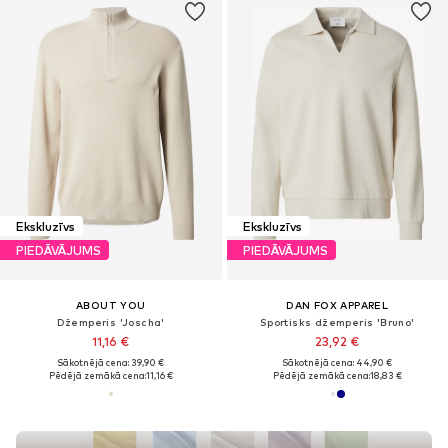
Ekskluzīvs
Ekskluzīvs
PIEDĀVĀJUMS
PIEDĀVĀJUMS
ABOUT YOU
DAN FOX APPAREL
Džemperis 'Joscha'
Sportisks džemperis 'Bruno'
11,16 €
23,92 €
Sākotnējā cena: 39,90 €
Sākotnējā cena: 44,90 €
Pēdējā zemākā cena:
11,16 €
Pēdējā zemākā cena:
18,83 €