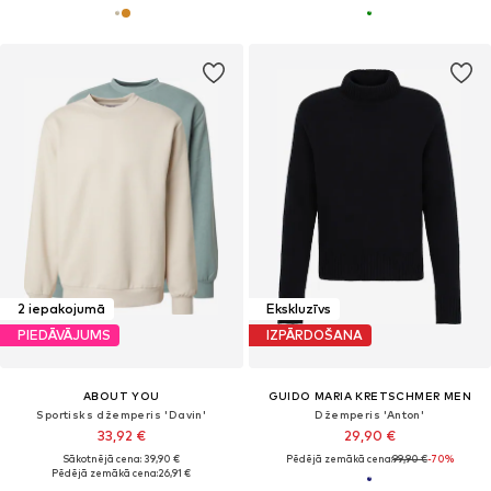
2 iepakojumā
Ekskluzīvs
PIEDĀVĀJUMS
IZPĀRDOŠANA
ABOUT YOU
GUIDO MARIA KRETSCHMER MEN
Sportisks džemperis 'Davin'
Džemperis 'Anton'
33,92 €
29,90 €
Sākotnējā cena: 39,90 €
Pēdējā zemākā cena:
99,90 €
-70%
Pēdējā zemākā cena:
26,91 €