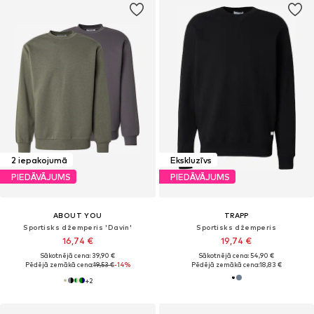
2 iepakojumā
Ekskluzīvs
PIEDĀVĀJUMS
PIEDĀVĀJUMS
ABOUT YOU
TRAPP
Sportisks džemperis 'Davin'
Sportisks džemperis
16,74 €
19,74 €
Sākotnējā cena: 39,90 €
Sākotnējā cena: 54,90 €
Pēdējā zemākā cena:
19,53 €
-14%
Pēdējā zemākā cena:
18,83 €
+
2