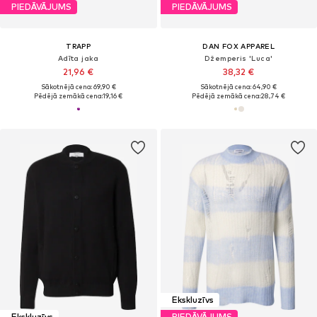
PIEDĀVĀJUMS
PIEDĀVĀJUMS
TRAPP
DAN FOX APPAREL
Adīta jaka
Džemperis 'Luca'
21,96 €
38,32 €
Sākotnējā cena: 69,90 €
Sākotnējā cena: 64,90 €
Pēdējā zemākā cena:
19,16 €
Pēdējā zemākā cena:
28,74 €
Ekskluzīvs
Ekskluzīvs
PIEDĀVĀJUMS