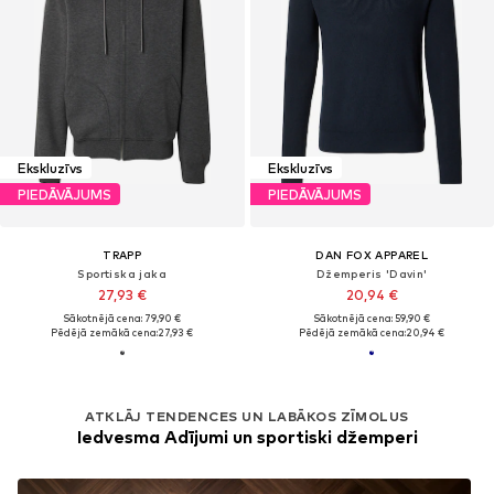
Ekskluzīvs
Ekskluzīvs
PIEDĀVĀJUMS
PIEDĀVĀJUMS
TRAPP
DAN FOX APPAREL
Sportiska jaka
Džemperis 'Davin'
27,93 €
20,94 €
Sākotnējā cena: 79,90 €
Sākotnējā cena: 59,90 €
Pēdējā zemākā cena:
27,93 €
Pēdējā zemākā cena:
20,94 €
ATKLĀJ TENDENCES UN LABĀKOS ZĪMOLUS
Iedvesma Adījumi un sportiski džemperi