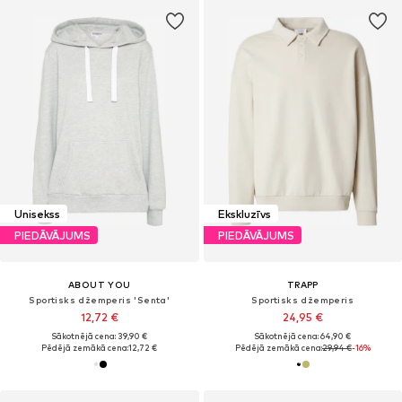
Unisekss
Ekskluzīvs
PIEDĀVĀJUMS
PIEDĀVĀJUMS
ABOUT YOU
TRAPP
Sportisks džemperis 'Senta'
Sportisks džemperis
12,72 €
24,95 €
Sākotnējā cena: 39,90 €
Sākotnējā cena: 64,90 €
Pēdējā zemākā cena:
12,72 €
Pēdējā zemākā cena:
29,94 €
-16%