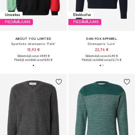
Unisekss
Ekskluzīvs
PIEDĀVĀJUMS
PIEDĀVĀJUMS
ABOUT YOU LIMITED
DAN FOX APPAREL
Sportisks džemperis 'Falk'
Džemperis 'Luis'
15,92 €
22,74 €
Sākotnējā cena: 49,90 €
Sākotnējā cena: 64,90 €
Pēdējā zemākā cena:
15,92 €
Pēdējā zemākā cena:
22,74 €