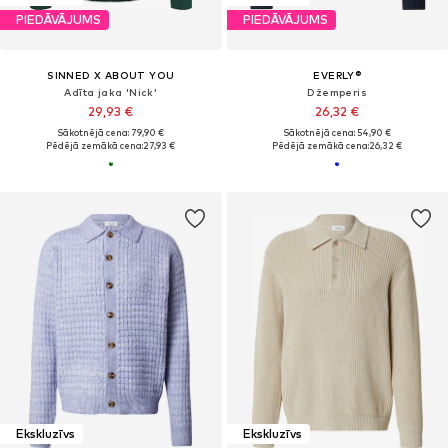
PIEDĀVĀJUMS
PIEDĀVĀJUMS
SINNED X ABOUT YOU
EVERLY®
Adīta jaka 'Nick'
Džemperis
29,93 €
26,32 €
Sākotnējā cena: 79,90 €
Sākotnējā cena: 54,90 €
Pēdējā zemākā cena:
27,93 €
Pēdējā zemākā cena:
26,32 €
Ekskluzīvs
Ekskluzīvs