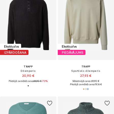
Ekskluzīvs
Ekskluzīvs
IZPĀRDOŠANA
PIEDĀVĀJUMS
TRAPP
TRAPP
Džemperis
Sportisks džemperis
20,90 €
27,93 €
Pēdējā zemākā cena:
69,90 €
-70%
Sākotnējā cena: 69,90 €
Pēdējā zemākā cena:
19,16 €