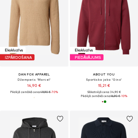
Ekskluzīvs
Ekskluzīvs
IZPĀRDOŠANA
PIEDĀVĀJUMS
DAN FOX APPAREL
ABOUT YOU
Džemperis 'Marcel'
Sportiska jaka 'Gino'
14,90 €
15,21 €
Pēdējā zemākā cena:
49,90 €
-70%
Sākotnējā cena: 34,90 €
Pēdējā zemākā cena:
16,90 €
-10%