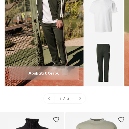
Apskatīt tērpu
1
/
3