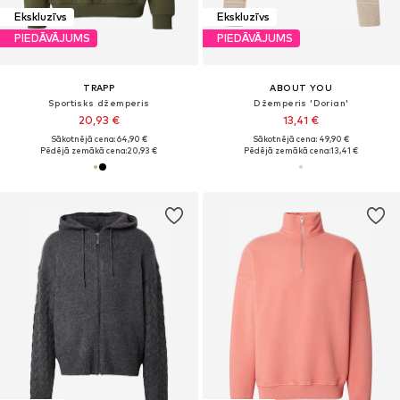
Ekskluzīvs
Ekskluzīvs
PIEDĀVĀJUMS
PIEDĀVĀJUMS
TRAPP
ABOUT YOU
Sportisks džemperis
Džemperis 'Dorian'
20,93 €
13,41 €
Sākotnējā cena: 64,90 €
Sākotnējā cena: 49,90 €
Pēdējā zemākā cena:
20,93 €
Pēdējā zemākā cena:
13,41 €