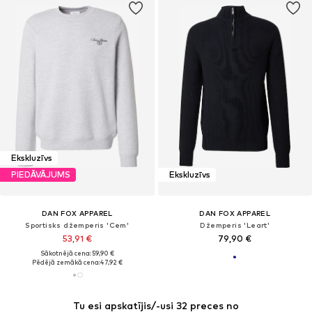
Ekskluzīvs
PIEDĀVĀJUMS
Ekskluzīvs
DAN FOX APPAREL
DAN FOX APPAREL
Sportisks džemperis 'Cem'
Džemperis 'Leart'
53,91 €
79,90 €
Sākotnējā cena: 59,90 €
Pēdējā zemākā cena:
47,92 €
Tu esi apskatījis/-usi 32 preces no