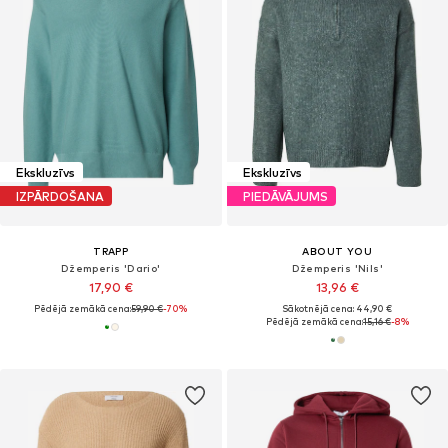
Ekskluzīvs
Ekskluzīvs
IZPĀRDOŠANA
PIEDĀVĀJUMS
TRAPP
ABOUT YOU
Džemperis 'Dario'
Džemperis 'Nils'
17,90 €
13,96 €
Pēdējā zemākā cena:
59,90 €
-70%
Sākotnējā cena: 44,90 €
Pēdējā zemākā cena:
15,16 €
-8%