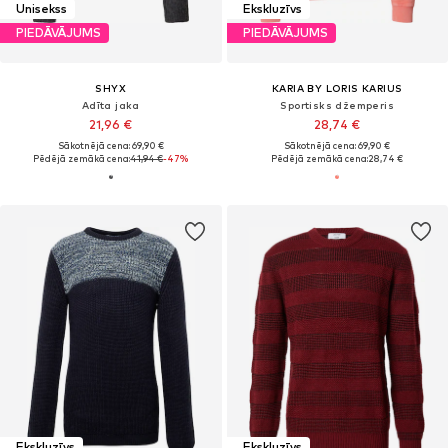
Unisekss
Ekskluzīvs
PIEDĀVĀJUMS
PIEDĀVĀJUMS
SHYX
KARIA BY LORIS KARIUS
Adīta jaka
Sportisks džemperis
21,96 €
28,74 €
Sākotnējā cena: 69,90 €
Sākotnējā cena: 69,90 €
Pēdējā zemākā cena:
41,94 €
-47%
Pēdējā zemākā cena:
28,74 €
Ekskluzīvs
Ekskluzīvs