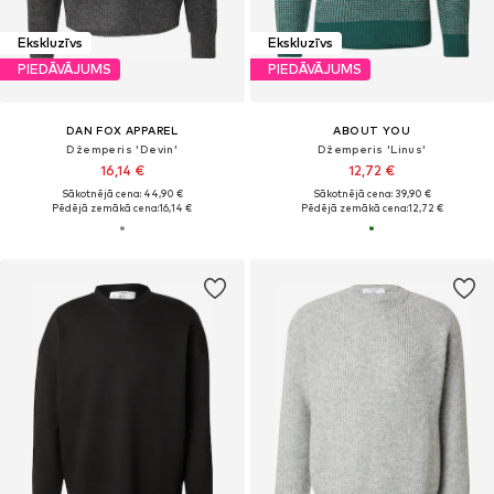
Ekskluzīvs
Ekskluzīvs
PIEDĀVĀJUMS
PIEDĀVĀJUMS
DAN FOX APPAREL
ABOUT YOU
Džemperis 'Devin'
Džemperis 'Linus'
16,14 €
12,72 €
Sākotnējā cena: 44,90 €
Sākotnējā cena: 39,90 €
Pēdējā zemākā cena:
16,14 €
Pēdējā zemākā cena:
12,72 €