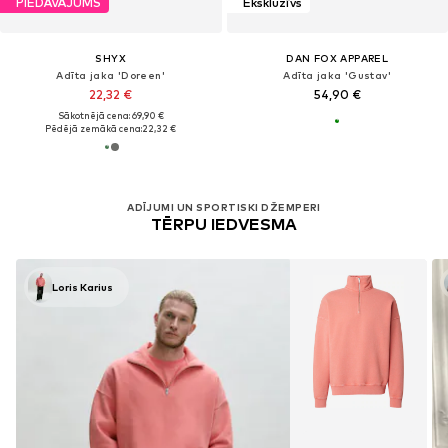
PIEDĀVĀJUMS
Ekskluzīvs
SHYX
DAN FOX APPAREL
Adīta jaka 'Doreen'
Adīta jaka 'Gustav'
22,32 €
54,90 €
Sākotnējā cena: 69,90 €
Pēdējā zemākā cena:
22,32 €
ADĪJUMI UN SPORTISKI DŽEMPERI
TĒRPU IEDVESMA
Loris Karius