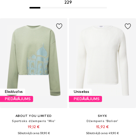
229
Ekskluzīvs
Unisekss
PIEDĀVĀJUMS
PIEDĀVĀJUMS
ABOUT YOU LIMITED
SHYX
Sportisks džemperis 'Mio'
Džemperis 'Balian'
19,12 €
15,92 €
Sākotnējā cena: 59,90 €
Sākotnējā cena: 49,90 €