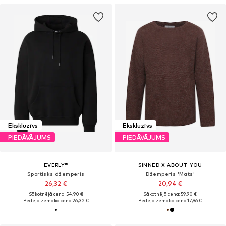
Ekskluzīvs
Ekskluzīvs
PIEDĀVĀJUMS
PIEDĀVĀJUMS
EVERLY®
SINNED X ABOUT YOU
Sportisks džemperis
Džemperis 'Mats'
26,32 €
20,94 €
Sākotnējā cena: 54,90 €
Sākotnējā cena: 59,90 €
Pēdējā zemākā cena:
26,32 €
Pēdējā zemākā cena:
17,96 €