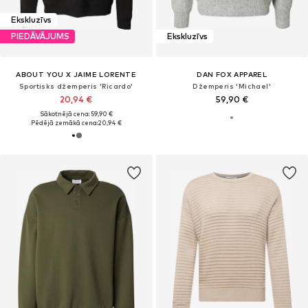
Ekskluzīvs
PIEDĀVĀJUMS
Ekskluzīvs
ABOUT YOU X JAIME LORENTE
DAN FOX APPAREL
Sportisks džemperis 'Ricardo'
Džemperis 'Michael'
20,94 €
59,90 €
Sākotnējā cena: 59,90 €
Pēdējā zemākā cena:
20,94 €