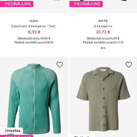
PIEDĀVĀJUMS
PIEDĀVĀJUMS
ILHH
SHYX
Sportisks džemperis 'Tom'
Džemperis
15,92 €
20,72 €
Sākotnējā cena: 49,90 €
Sākotnējā cena: 64,90 €
Pēdējā zemākā cena:
15,92 €
Pēdējā zemākā cena:
20,72 €
Unisekss