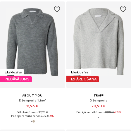
Ekskluzīvs
Ekskluzīvs
PIEDĀVĀJUMS
IZPĀRDOŠANA
ABOUT YOU
TRAPP
Džemperis 'Lino'
Džemperis
11,96 €
20,90 €
Sākotnējā cena: 39,90 €
Pēdējā zemākā cena:
69,90 €
-70%
Pēdējā zemākā cena:
12,72 €
-6%