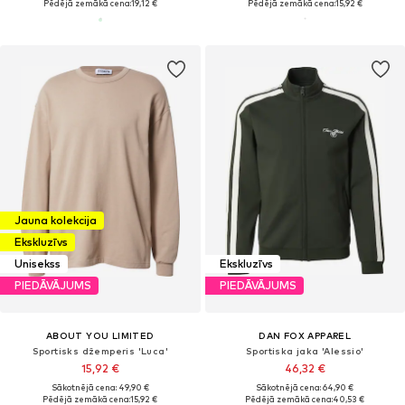
Pēdējā zemākā cena:
19,12 €
Pēdējā zemākā cena:
15,92 €
Jauna kolekcija
Ekskluzīvs
Unisekss
Ekskluzīvs
PIEDĀVĀJUMS
PIEDĀVĀJUMS
ABOUT YOU LIMITED
DAN FOX APPAREL
Sportisks džemperis 'Luca'
Sportiska jaka 'Alessio'
15,92 €
46,32 €
Sākotnējā cena: 49,90 €
Sākotnējā cena: 64,90 €
Pēdējā zemākā cena:
15,92 €
Pēdējā zemākā cena:
40,53 €