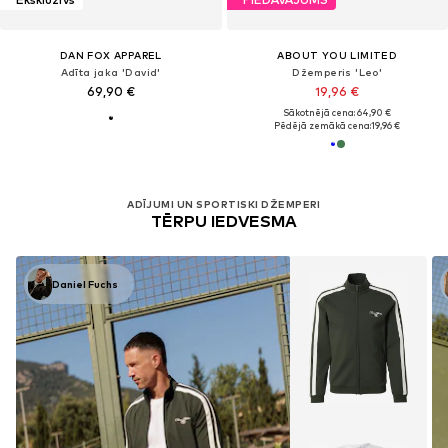
DAN FOX APPAREL
ABOUT YOU LIMITED
Adīta jaka 'David'
Džemperis 'Leo'
69,90 €
19,96 €
Sākotnējā cena: 64,90 €
Pēdējā zemākā cena:
19,96 €
ADĪJUMI UN SPORTISKI DŽEMPERI
TĒRPU IEDVESMA
Daniel Fuchs