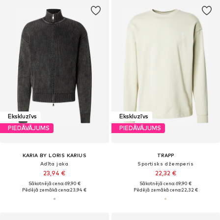
Ekskluzīvs
Ekskluzīvs
PIEDĀVĀJUMS
PIEDĀVĀJUMS
KARIA BY LORIS KARIUS
TRAPP
Adīta jaka
Sportisks džemperis
23,94 €
22,32 €
Sākotnējā cena: 69,90 €
Sākotnējā cena: 69,90 €
Pēdējā zemākā cena:
23,94 €
Pēdējā zemākā cena:
22,32 €