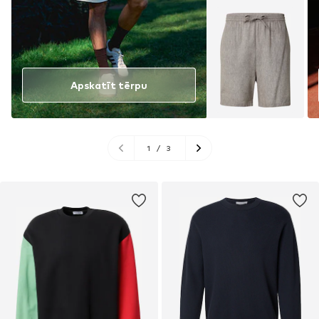
Apskatīt tērpu
1
/
3