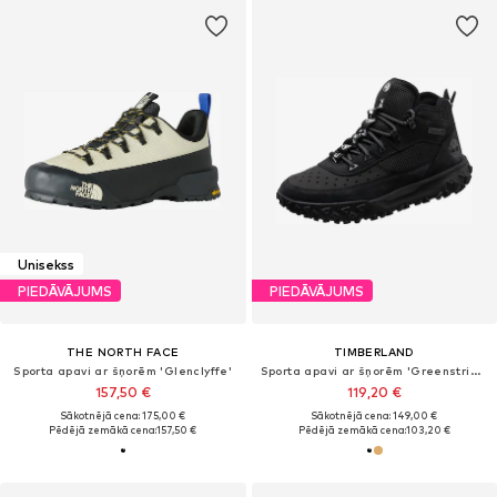
Unisekss
PIEDĀVĀJUMS
PIEDĀVĀJUMS
THE NORTH FACE
TIMBERLAND
Sporta apavi ar šņorēm 'Glenclyffe'
Sporta apavi ar šņorēm 'Greenstride Motion 6'
157,50 €
119,20 €
Sākotnējā cena: 175,00 €
Sākotnējā cena: 149,00 €
Pēdējā zemākā cena:
157,50 €
Pēdējā zemākā cena:
103,20 €