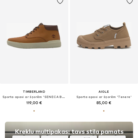
TIMBERLAND
AIGLE
Sporta apavi ar šņorēm 'SENECA BAY'
Sporta apavi ar šņorēm 'Tenere'
119,00 €
85,00 €
Kreklu multipakas: tavs stila pamats