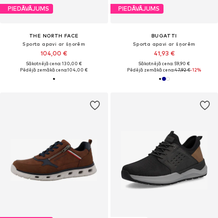
PIEDĀVĀJUMS
PIEDĀVĀJUMS
THE NORTH FACE
BUGATTI
Sporta apavi ar šņorēm
Sporta apavi ar šņorēm
104,00 €
41,93 €
Sākotnējā cena: 130,00 €
Sākotnējā cena: 59,90 €
Pēdējā zemākā cena:
104,00 €
Pēdējā zemākā cena:
47,92 €
-12%