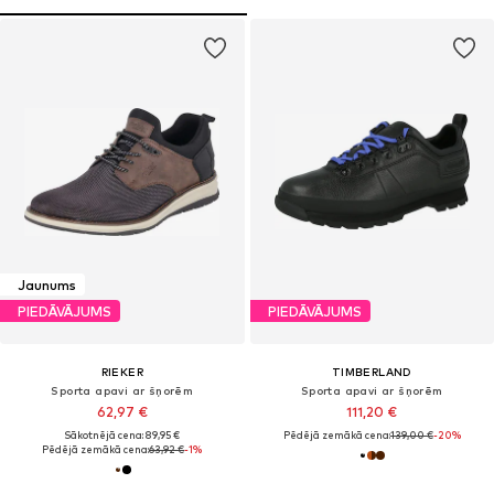
Jaunums
PIEDĀVĀJUMS
PIEDĀVĀJUMS
RIEKER
TIMBERLAND
Sporta apavi ar šņorēm
Sporta apavi ar šņorēm
62,97 €
111,20 €
Sākotnējā cena: 89,95 €
Pēdējā zemākā cena:
139,00 €
-20%
Pēdējā zemākā cena:
63,92 €
-1%