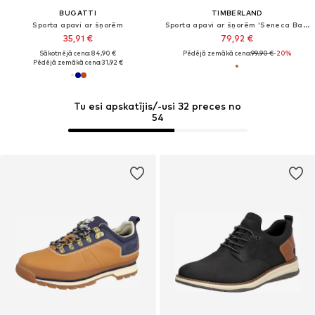
BUGATTI
TIMBERLAND
Sporta apavi ar šņorēm
Sporta apavi ar šņorēm 'Seneca Bay Oxford'
35,91 €
79,92 €
Sākotnējā cena: 84,90 €
Pēdējā zemākā cena:
99,90 €
-20%
Pēdējā zemākā cena:
31,92 €
Tu esi apskatījis/-usi 32 preces no
54