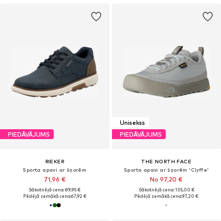
Unisekss
PIEDĀVĀJUMS
PIEDĀVĀJUMS
RIEKER
THE NORTH FACE
Sporta apavi ar šņorēm
Sporta apavi ar šņorēm 'Clyffe'
71,96 €
No 97,20 €
Sākotnējā cena: 89,95 €
Sākotnējā cena: 135,00 €
Pēdējā zemākā cena:
67,92 €
Pēdējā zemākā cena:
97,20 €