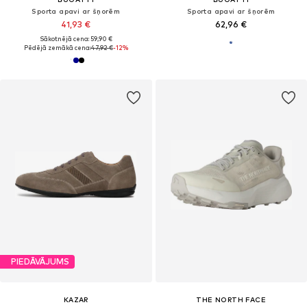
Sporta apavi ar šņorēm
Sporta apavi ar šņorēm
41,93 €
62,96 €
Sākotnējā cena: 59,90 €
Pēdējā zemākā cena:
47,92 €
-12%
PIEDĀVĀJUMS
KAZAR
THE NORTH FACE