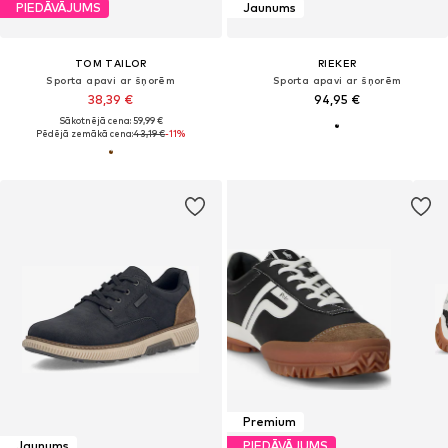
PIEDĀVĀJUMS
Jaunums
TOM TAILOR
RIEKER
Sporta apavi ar šņorēm
Sporta apavi ar šņorēm
38,39 €
94,95 €
Sākotnējā cena: 59,99 €
Pēdējā zemākā cena:
43,19 €
-11%
Premium
Jaunums
PIEDĀVĀJUMS