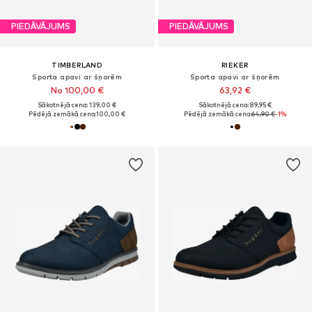
PIEDĀVĀJUMS
PIEDĀVĀJUMS
TIMBERLAND
RIEKER
Sporta apavi ar šņorēm
Sporta apavi ar šņorēm
No 100,00 €
63,92 €
Sākotnējā cena: 139,00 €
Sākotnējā cena: 89,95 €
Pēdējā zemākā cena:
100,00 €
Pēdējā zemākā cena:
64,90 €
-1%