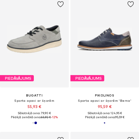
PIEDĀVĀJUMS
PIEDĀVĀJUMS
BUGATTI
PIKOLINOS
Sporta apavi ar šņorēm
Sporta apavi ar šņorēm 'Berna'
55,93 €
95,59 €
Sākotnējā cena: 79,90 €
Sākotnējā cena: 124,95 €
Pēdējā zemākā cena:
63,92 €
-12%
Pēdējā zemākā cena:
95,59 €