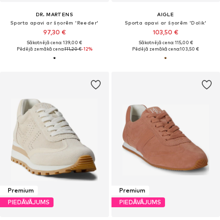
DR. MARTENS
AIGLE
Sporta apavi ar šņorēm 'Reeder'
Sporta apavi ar šņorēm 'Dolik'
97,30 €
103,50 €
Sākotnējā cena: 139,00 €
Sākotnējā cena: 115,00 €
Pēdējā zemākā cena:
111,20 €
-12%
Pēdējā zemākā cena:
103,50 €
Premium
Premium
PIEDĀVĀJUMS
PIEDĀVĀJUMS