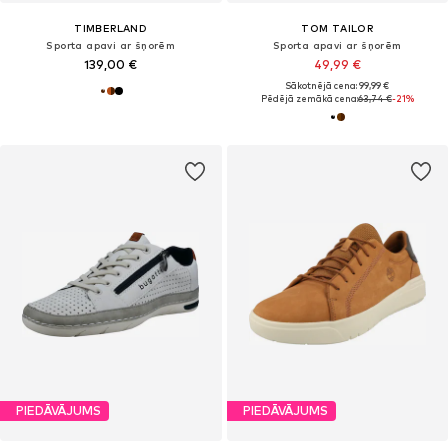
TIMBERLAND
TOM TAILOR
Sporta apavi ar šņorēm
Sporta apavi ar šņorēm
139,00 €
49,99 €
Sākotnējā cena: 99,99 €
Pēdējā zemākā cena:
63,74 €
-21%
PIEDĀVĀJUMS
PIEDĀVĀJUMS