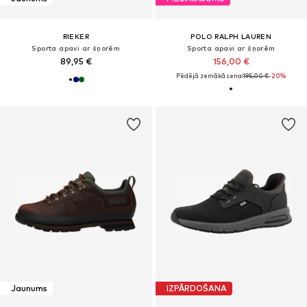
RIEKER
POLO RALPH LAUREN
Sporta apavi ar šņorēm
Sporta apavi ar šņorēm
89,95 €
156,00 €
Pēdējā zemākā cena:
195,00 €
-20%
Jaunums
IZPĀRDOŠANA