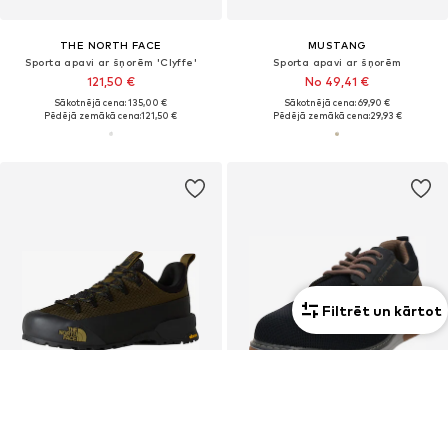
THE NORTH FACE
MUSTANG
Sporta apavi ar šņorēm 'Clyffe'
Sporta apavi ar šņorēm
121,50 €
No 49,41 €
Sākotnējā cena: 135,00 €
Sākotnējā cena: 69,90 €
Pēdējā zemākā cena:
121,50 €
Pēdējā zemākā cena:
29,93 €
Filtrēt un kārtot
Unisekss
PIEDĀVĀJUMS