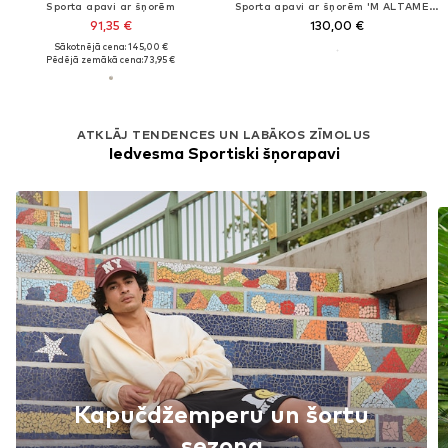
Sporta apavi ar šņorēm
Sporta apavi ar šņorēm 'M ALTAMESA 300 V2'
91,35 €
130,00 €
Sākotnējā cena: 145,00 €
Pēdējā zemākā cena:
73,95 €
ATKLĀJ TENDENCES UN LABĀKOS ZĪMOLUS
Iedvesma Sportiski šņorapavi
Kapučdžemperu un šortu
sezona