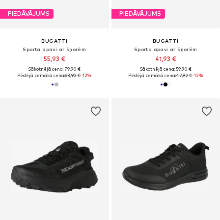
PIEDĀVĀJUMS
PIEDĀVĀJUMS
BUGATTI
BUGATTI
Sporta apavi ar šņorēm
Sporta apavi ar šņorēm
55,93 €
41,93 €
Sākotnējā cena: 79,90 €
Sākotnējā cena: 59,90 €
Pēdējā zemākā cena:
63,92 €
-12%
Pēdējā zemākā cena:
47,92 €
-12%