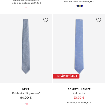
Pēdējā zemākā cena:
69,99 €
Pēdējā zemākā cena:
24,18 €
IZPĀRDOŠANA
NEXT
TOMMY HILFIGER
Kaklsaite 'Signature'
Kaklsaite
64,00 €
23,90 €
Sākotnējā cena: 59,90 €