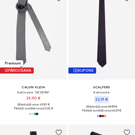
Premium
IZPĀRDOŠANA
KUPONS
CALVIN KLEIN
SCALPERS
Kaklsaite 'SEVERN'
Kaklsaite
29,90 €
52,19 €
Sākotnējā cena: 49,90 €
Sākotnējā cena: 69,99 €
Pēdējā zemākā cena:
23,92 €
Pēdējā zemākā cena:
46,39 €