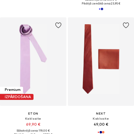
Pēdējā zemākā cena:
23,95 €
Premium
IZPĀRDOŠANA
ETON
NEXT
Kaklsaite
Kaklsaite
69,90 €
49,00 €
Sākotnējā cena: 119,00 €