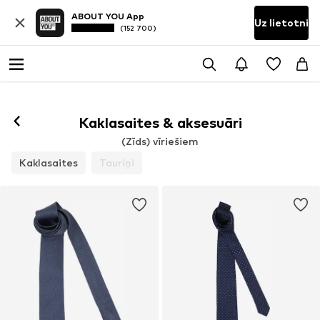
ABOUT YOU App
Uz lietotni
(152 700)
Kaklasaites & aksesuāri
(Zīds) vīriešiem
Kaklasaites
Tauriņi