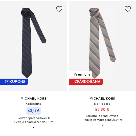
Premium
KUPONS
IZPĀRDOŠANA
MICHAEL KORS
MICHAEL KORS
Kaklsaite
Kaklsaite
52,90 €
43,11 €
Sākotnējā cena: 59,90 €
Sākotnējā cena: 69,90 €
Pēdējā zemākā cena:
35,94 €
Pēdējā zemākā cena:
43,11 €