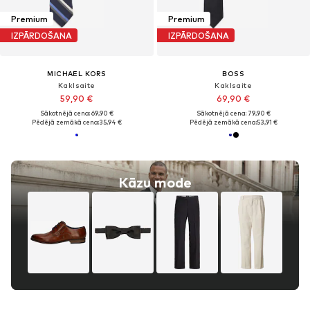
Premium
Premium
IZPĀRDOŠANA
IZPĀRDOŠANA
MICHAEL KORS
BOSS
Kaklsaite
Kaklsaite
59,90 €
69,90 €
Sākotnējā cena: 69,90 €
Sākotnējā cena: 79,90 €
Pēdējā zemākā cena:
35,94 €
Pēdējā zemākā cena:
53,91 €
Kāzu mode