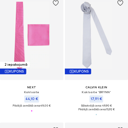
2 iepakojumā
KUPONS
KUPONS
NEXT
CALVIN KLEIN
Kaklsaite
Kaklsaite 'BRYNN'
44,10 €
17,91 €
Pēdējā zemākā cena:
49,00 €
Sākotnējā cena: 49,90 €
Pēdējā zemākā cena:
15,92 €