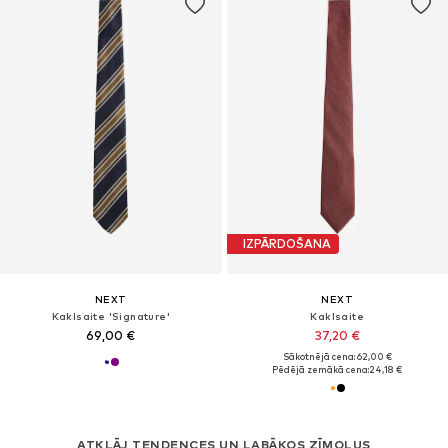
IZPĀRDOŠANA
NEXT
NEXT
Kaklsaite 'Signature'
Kaklsaite
69,00 €
37,20 €
Sākotnējā cena: 62,00 €
Pēdējā zemākā cena:
24,18 €
ATKLĀJ TENDENCES UN LABĀKOS ZĪMOLUS