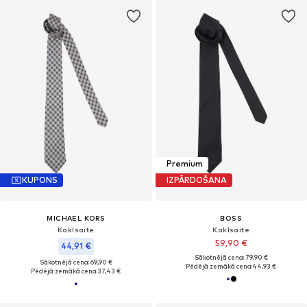
Premium
KUPONS
IZPĀRDOŠANA
MICHAEL KORS
BOSS
Kaklsaite
Kaklsaite
59,90 €
44,91 €
Sākotnējā cena: 79,90 €
Sākotnējā cena: 69,90 €
Pēdējā zemākā cena:
44,93 €
Pēdējā zemākā cena:
37,43 €