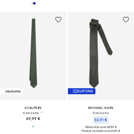
Jaunums
KUPONS
SCALPERS
MICHAEL KORS
Kaklsaite ' '
Kaklsaite
69,99 €
53,91 €
Sākotnējā cena: 69,90 €
Pēdējā zemākā cena:
35,94 €