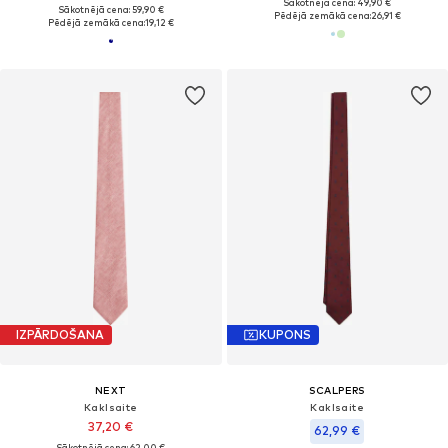
Sākotnējā cena: 49,90 €
Sākotnējā cena: 59,90 €
Pēdējā zemākā cena:
26,91 €
Pēdējā zemākā cena:
19,12 €
IZPĀRDOŠANA
KUPONS
NEXT
SCALPERS
Kaklsaite
Kaklsaite
37,20 €
62,99 €
Sākotnējā cena: 62,00 €