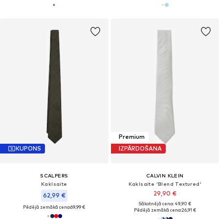
Premium
KUPONS
IZPĀRDOŠANA
SCALPERS
CALVIN KLEIN
Kaklsaite
Kaklsaite 'Blend Textured'
29,90 €
62,99 €
Sākotnējā cena: 49,90 €
Pēdējā zemākā cena:
69,99 €
Pēdējā zemākā cena:
26,91 €