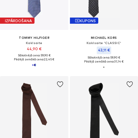
IZPĀRDOŠANA
KUPONS
TOMMY HILFIGER
MICHAEL KORS
Kaklsaite
Kaklsaite 'CLASSIC'
44,90 €
43,11 €
Sākotnējā cena: 59,90 €
Sākotnējā cena: 59,90 €
Pēdējā zemākā cena:
22,45 €
Pēdējā zemākā cena:
31,14 €