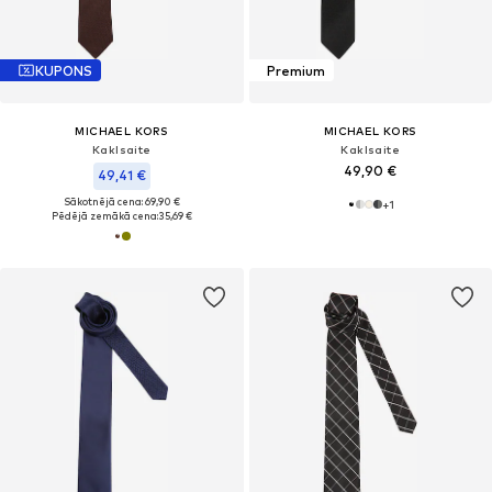
KUPONS
Premium
MICHAEL KORS
MICHAEL KORS
Kaklsaite
Kaklsaite
49,90 €
49,41 €
Sākotnējā cena: 69,90 €
+
1
Pēdējā zemākā cena:
35,69 €