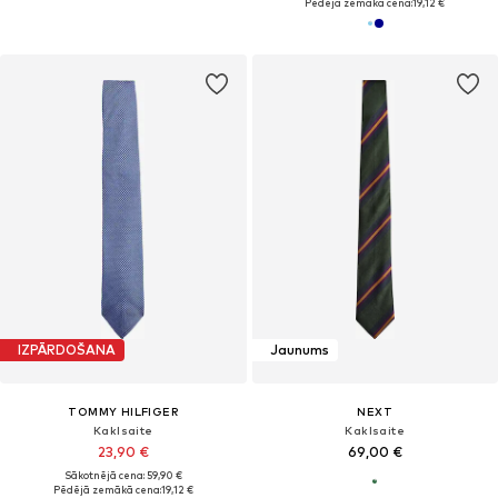
Pēdējā zemākā cena:
19,12 €
IZPĀRDOŠANA
Jaunums
TOMMY HILFIGER
NEXT
Kaklsaite
Kaklsaite
23,90 €
69,00 €
Sākotnējā cena: 59,90 €
Pēdējā zemākā cena:
19,12 €