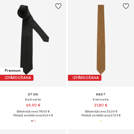
Premium
IZPĀRDOŠANA
IZPĀRDOŠANA
ETON
NEXT
Kaklsaite
Kaklsaite
69,90 €
31,80 €
Sākotnējā cena: 119,00 €
Sākotnējā cena: 53,00 €
Pēdējā zemākā cena:
45,44 €
Pēdējā zemākā cena:
27,03 €