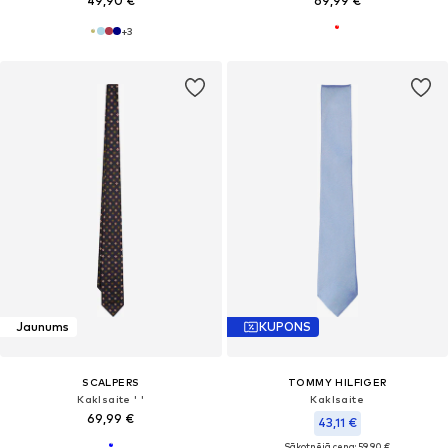
49,90 €
69,99 €
+
3
Jaunums
KUPONS
SCALPERS
TOMMY HILFIGER
Kaklsaite ' '
Kaklsaite
69,99 €
43,11 €
Sākotnējā cena: 59,90 €