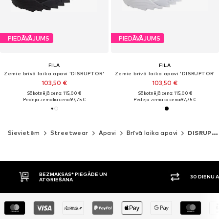
PIEDĀVĀJUMS
PIEDĀVĀJUMS
FILA
FILA
Zemie brīvā laika apavi 'DISRUPTOR'
Zemie brīvā laika apavi 'DISRUPTOR'
103,50 €
103,50 €
Sākotnējā cena: 115,00 €
Sākotnējā cena: 115,00 €
Pēdējā zemākā cena:
97,75 €
Pēdējā zemākā cena:
97,75 €
Sievietēm
Streetwear
Apavi
Brīvā laika apavi
DISRUPTOR
MAKSAS* PIEGĀDE UN
30 DIENU ATGRIEŠANAS TIESĪ
RIEŠANA