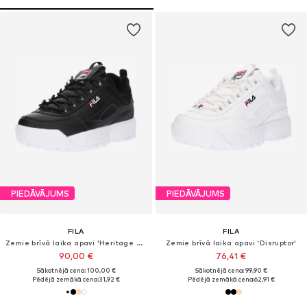
PIEDĀVĀJUMS
PIEDĀVĀJUMS
FILA
FILA
Zemie brīvā laika apavi 'Heritage Disruptor'
Zemie brīvā laika apavi 'Disruptor'
90,00 €
76,41 €
Sākotnējā cena: 100,00 €
Sākotnējā cena: 99,90 €
Pēdējā zemākā cena:
31,92 €
Pēdējā zemākā cena:
62,91 €