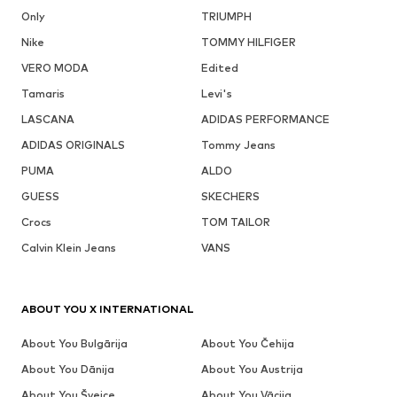
Only
TRIUMPH
Nike
TOMMY HILFIGER
VERO MODA
Edited
Tamaris
Levi's
LASCANA
ADIDAS PERFORMANCE
ADIDAS ORIGINALS
Tommy Jeans
PUMA
ALDO
GUESS
SKECHERS
Crocs
TOM TAILOR
Calvin Klein Jeans
VANS
ABOUT YOU X INTERNATIONAL
About You Bulgārija
About You Čehija
About You Dānija
About You Austrija
About You Šveice
About You Vācija