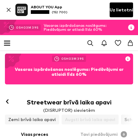
ABOUT YOU App
Uz lietotni
(152 700)
Vasaras izpārdošanas noslēgums:
05
H
03
M
38
S
Piedāvājumi ar atlaidi līdz 60%
05
H
03
M
38
S
Vasaras izpārdošanas noslēgums: Piedāvājumi ar
atlaidi līdz 60%
Sekot
Streetwear brīvā laika apavi
(DISRUPTOR) sievietēm
Zemi brīvā laika apavi
Augsti brīvā laika apavi
Schuh
Visas preces
Tavi piedāvājumi
6