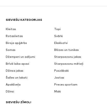
SIEVIEŠU KATEGORIJAS
Kleitas
Topi
Rotaslietas
Svārki
Biroja apģērbs
Ekskluzīvi
Somas
Blūzes un tunikas
Džemperi un adījumi
Starpsezonu jakas
Brīvā laika apavi
Starpsezonu mēteļi
Džinsa jakas
Puszābaki
Šalles un lakati
Jostas
Apakšveļa
Preces sportam
Džinsi
Maki
SIEVIEŠU ZĪMOLI