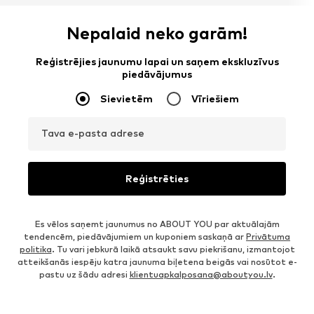
Nepalaid neko garām!
Reģistrējies jaunumu lapai un saņem ekskluzīvus
piedāvājumus
Sievietēm
Vīriešiem
Tava e-pasta adrese
Reģistrēties
Es vēlos saņemt jaunumus no ABOUT YOU par aktuālajām
tendencēm, piedāvājumiem un kuponiem saskaņā ar
Privātuma
politika
. Tu vari jebkurā laikā atsaukt savu piekrišanu, izmantojot
atteikšanās iespēju katra jaunuma biļetena beigās vai nosūtot e-
pastu uz šādu adresi
klientuapkalposana@aboutyou.lv
.