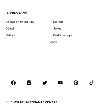
IZPĀRDOŠANA
Džemperi un adījumi
Kleitas
Džinsi
Jakas
Mēteļi
Krekli un topi
Tālāk
Bikses
Apakšveļa
Svārki
Blūzes un tunikas
Ikdienas džemperi
Žaketes
Peldkostīmi
Kombinezoni un sarafāni
Lieli izmēri
Apģērbs grūtniecēm
Apavi
Sports
Aksesuāri
Premium
APĢĒRBI
KLIENTU APKALPOŠANAS CENTRS
Jaunumi
Šobrīd populāri