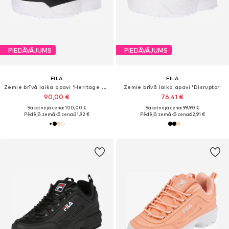
PIEDĀVĀJUMS
PIEDĀVĀJUMS
FILA
FILA
Zemie brīvā laika apavi 'Heritage Disruptor'
Zemie brīvā laika apavi 'Disruptor'
90,00 €
76,41 €
Sākotnējā cena: 100,00 €
Sākotnējā cena: 99,90 €
Pēdējā zemākā cena:
31,92 €
Pēdējā zemākā cena:
62,91 €