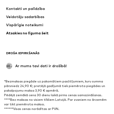
Kleitas
Džinsi
Kontakti un palīdzība
Krekli un topi
Bikses
Veidotāju sadarbības
Jakas
Džemperi un adījumi
Vispārīgie noteikumi
Apakšveļa
Blūzes un tunikas
Atsakies no līguma šeit
Mēteļi
Svārki
Peldkostīmi
Ikdienas džemperi
Žaketes
Kombinezoni un sarafāni
DROŠA IEPIRKŠANĀS
Lieli izmēri
Apģērbs grūtniecēm
Svinības
Ekskluzīvi
 Ar mums tavi dati ir drošībā!
Pārstrāde
*Bezmaksas piegāde uz pakomātiem pasūtījumiem, kuru summa
APAVI
pārsniedz 24,90 €; pretējā gadījumā tiek piemērota piegādes un
pakalpojumu maksa 3,90 € apmērā.
Jaunumi
Šobrīd populāri
Pēdējā zemākā cena 30 dienu laikā pirms cenas samazināšanas.
****Bez maksas no visiem tīkliem Latvijā. Par zvaniem no ārzemēm
Brīvā laika apavi
Puszābaki
var tikt piemērota maksa.
Augstpapēžu apavi
Zābaki
******Visas cenas norādītas ar PVN.