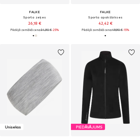
FALKE
FALKE
Sporta zeķes
Sporta apakšbikses
26,18 €
42,42 €
Pēdējā zemākā cena:
34,90 €
-25%
Pēdējā zemākā cena:
49,90 €
-15%
Unisekss
PIEDĀVĀJUMS