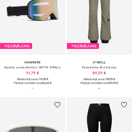
PIEDĀVĀJUMS
PIEDĀVĀJUMS
HAWKERS
O'NEILL
Sporta saulesbrilles 'ARTIK SMALL'
Standarta Āra bikses
91,79 €
89,59 €
Sākotnējā cena: 119,99 €
Sākotnējā cena: 159,99 €
Pēdējā zemākā cena:
86,69 €
Pēdējā zemākā cena:
89,59 €