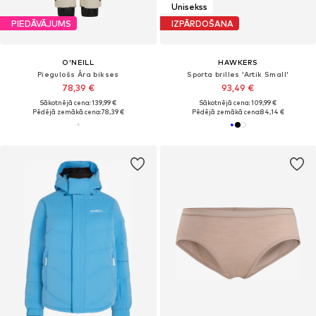
Unisekss
PIEDĀVĀJUMS
IZPĀRDOŠANA
O'NEILL
HAWKERS
Piegulošs Āra bikses
Sporta brilles 'Artik Small'
78,39 €
93,49 €
Sākotnējā cena: 139,99 €
Sākotnējā cena: 109,99 €
Pēdējā zemākā cena:
78,39 €
Pēdējā zemākā cena:
84,14 €