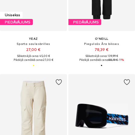
Unisekss
PIEDĀVĀJUMS
PIEDĀVĀJUMS
YEAZ
O'NEILL
Sporta saulesbrilles
Piegulošs Āra bikses
27,00 €
78,39 €
Sākotnējā cena: 45,00 €
Sākotnējā cena: 139,99 €
Pēdējā zemākā cena:
27,00 €
Pēdējā zemākā cena:
88,19 €
-11%