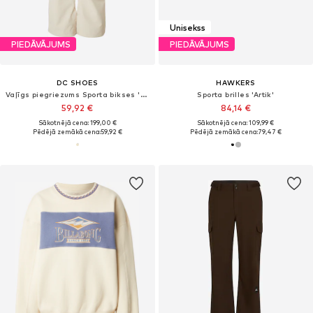
Unisekss
PIEDĀVĀJUMS
PIEDĀVĀJUMS
DC SHOES
HAWKERS
Vaļīgs piegriezums Sporta bikses 'NONCHALANT'
Sporta brilles 'Artik'
59,92 €
84,14 €
Sākotnējā cena: 199,00 €
Sākotnējā cena: 109,99 €
Pēdējā zemākā cena:
59,92 €
Pēdējā zemākā cena:
79,47 €