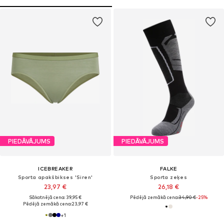
PIEDĀVĀJUMS
PIEDĀVĀJUMS
ICEBREAKER
FALKE
Sporta apakšbikses 'Siren'
Sporta zeķes
23,97 €
26,18 €
Sākotnējā cena: 39,95 €
Pēdējā zemākā cena:
34,90 €
-25%
Pēdējā zemākā cena:
23,97 €
+
1