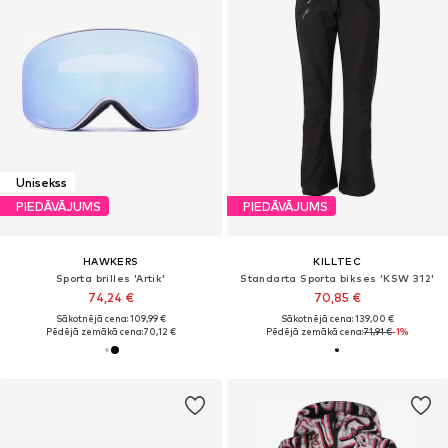
Unisekss
PIEDĀVĀJUMS
PIEDĀVĀJUMS
HAWKERS
KILLTEC
Sporta brilles 'Artik'
Standarta Sporta bikses 'KSW 312'
74,24 €
70,85 €
Sākotnējā cena: 109,99 €
Sākotnējā cena: 139,00 €
Pēdējā zemākā cena:
70,12 €
Pēdējā zemākā cena:
71,91 €
-1%