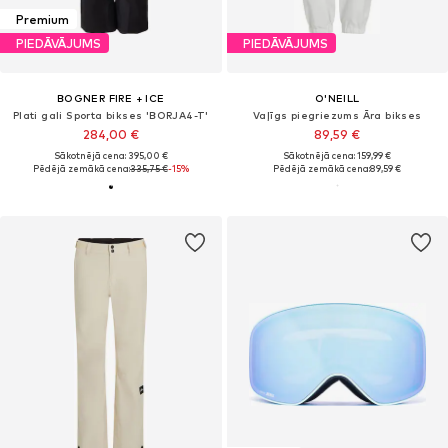
Premium
PIEDĀVĀJUMS
PIEDĀVĀJUMS
BOGNER FIRE + ICE
O'NEILL
Plati gali Sporta bikses 'BORJA4-T'
Vaļīgs piegriezums Āra bikses
284,00 €
89,59 €
Sākotnējā cena: 395,00 €
Sākotnējā cena: 159,99 €
Pēdējā zemākā cena:
335,75 €
-15%
Pēdējā zemākā cena:
89,59 €