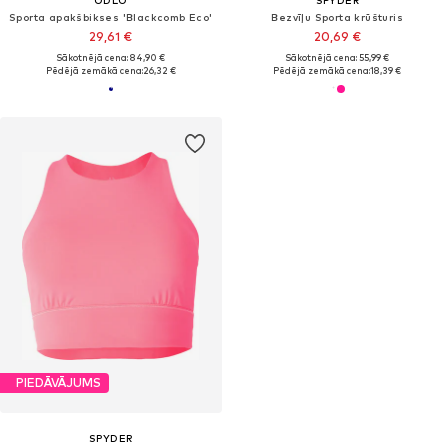
Sporta apakšbikses 'Blackcomb Eco'
Bezvīļu Sporta krūšturis
29,61 €
20,69 €
Sākotnējā cena: 84,90 €
Sākotnējā cena: 55,99 €
Pēdējā zemākā cena:
26,32 €
Pēdējā zemākā cena:
18,39 €
PIEDĀVĀJUMS
SPYDER