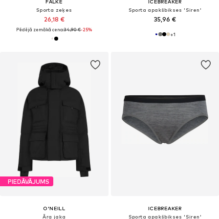
FALKE
ICEBREAKER
Sporta zeķes
Sporta apakšbikses 'Siren'
26,18 €
35,96 €
Pēdējā zemākā cena:
34,90 €
-25%
+
1
PIEDĀVĀJUMS
O'NEILL
ICEBREAKER
Āra jaka
Sporta apakšbikses 'Siren'