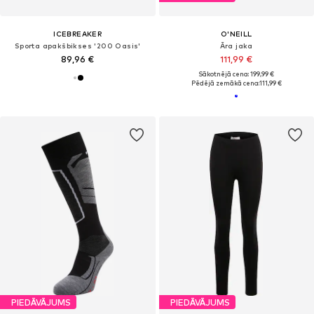
ICEBREAKER
O'NEILL
Sporta apakšbikses '200 Oasis'
Āra jaka
89,96 €
111,99 €
Sākotnējā cena: 199,99 €
Pēdējā zemākā cena:
111,99 €
PIEDĀVĀJUMS
PIEDĀVĀJUMS