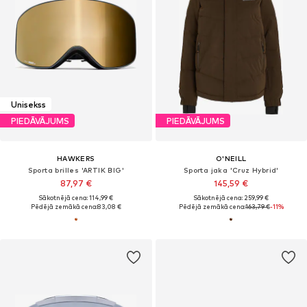
Unisekss
PIEDĀVĀJUMS
PIEDĀVĀJUMS
HAWKERS
O'NEILL
Sporta brilles 'ARTIK BIG'
Sporta jaka 'Cruz Hybrid'
87,97 €
145,59 €
Sākotnējā cena: 114,99 €
Sākotnējā cena: 259,99 €
Pēdējā zemākā cena:
83,08 €
Pēdējā zemākā cena:
163,79 €
-11%