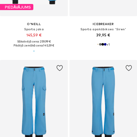
PIEDĀVĀJUMS
O'NEILL
ICEBREAKER
Sporta jaka
Sporta apakšbikses 'Siren'
145,59 €
39,95 €
Sākotnējā cena: 259,99 €
+
1
Pēdējā zemākā cena:
145,59 €