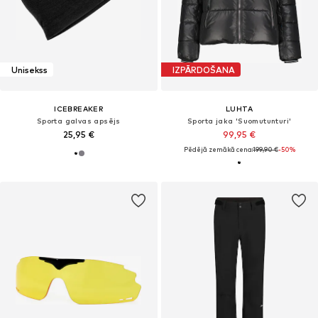
Unisekss
IZPĀRDOŠANA
ICEBREAKER
LUHTA
Sporta galvas apsējs
Sporta jaka 'Suomutunturi'
25,95 €
99,95 €
Pēdējā zemākā cena:
199,90 €
-50%