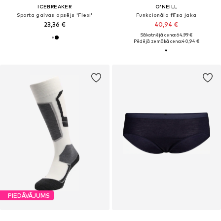
ICEBREAKER
O'NEILL
Sporta galvas apsējs 'Flexi'
Funkcionāla flīsa jaka
23,36 €
40,94 €
Sākotnējā cena: 64,99 €
Pēdējā zemākā cena:
40,94 €
PIEDĀVĀJUMS