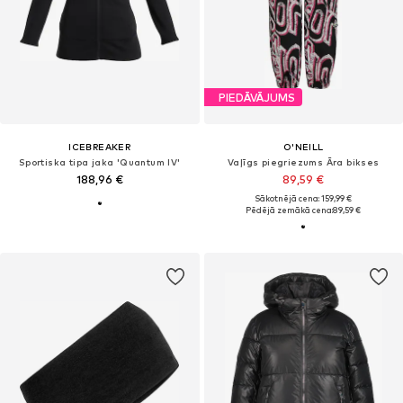
PIEDĀVĀJUMS
ICEBREAKER
O'NEILL
Sportiska tipa jaka 'Quantum IV'
Vaļīgs piegriezums Āra bikses
188,96 €
89,59 €
Sākotnējā cena: 159,99 €
Pēdējā zemākā cena:
89,59 €