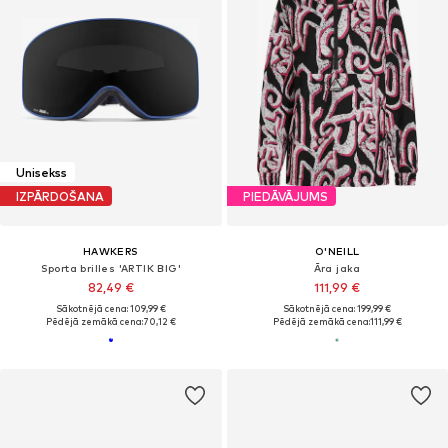
Unisekss
IZPĀRDOŠANA
PIEDĀVĀJUMS
HAWKERS
O'NEILL
Sporta brilles 'ARTIK BIG'
Āra jaka
82,49 €
111,99 €
Sākotnējā cena: 109,99 €
Sākotnējā cena: 199,99 €
Pēdējā zemākā cena:
70,12 €
Pēdējā zemākā cena:
111,99 €