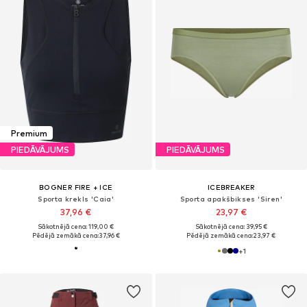
Premium
PIEDĀVĀJUMS
PIEDĀVĀJUMS
BOGNER FIRE + ICE
ICEBREAKER
Sporta krekls 'Caia'
Sporta apakšbikses 'Siren'
37,96 €
23,97 €
Sākotnējā cena: 119,00 €
Sākotnējā cena: 39,95 €
Pēdējā zemākā cena:
37,96 €
Pēdējā zemākā cena:
23,97 €
+
1