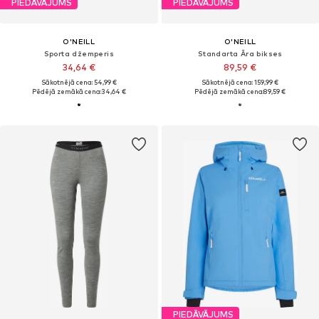
PIEDĀVĀJUMS
PIEDĀVĀJUMS
O'NEILL
O'NEILL
Sporta džemperis
Standarta Āra bikses
34,64 €
89,59 €
Sākotnējā cena: 54,99 €
Sākotnējā cena: 159,99 €
Pēdējā zemākā cena:
34,64 €
Pēdējā zemākā cena:
89,59 €
PIEDĀVĀJUMS