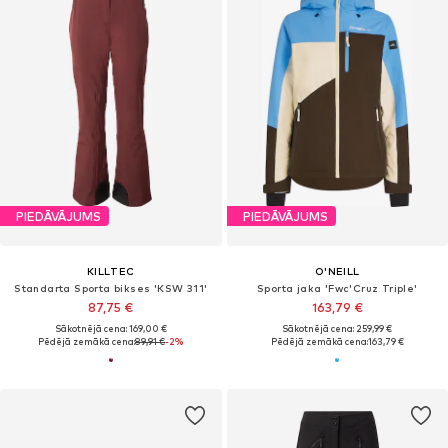
PIEDĀVĀJUMS
PIEDĀVĀJUMS
KILLTEC
O'NEILL
Standarta Sporta bikses 'KSW 311'
Sporta jaka 'Fwc'Cruz Triple'
87,75 €
163,79 €
Sākotnējā cena: 169,00 €
Sākotnējā cena: 259,99 €
Pēdējā zemākā cena:
89,91 €
-2%
Pēdējā zemākā cena:
163,79 €