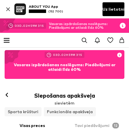
ABOUT YOU App
Uz lietotni
(152 700)
Vasaras izpārdošanas noslēgums:
03
D.
02
H
59
M
30
S
Piedāvājumi ar atlaidi līdz 60%
03
D.
02
H
59
M
30
S
Vasaras izpārdošanas noslēgums: Piedāvājumi ar
atlaidi līdz 60%
Slepošanas apakšveļa
sievietēm
Sporta krūšturi
Funkcionāla apakšveļa
Visas preces
Tavi piedāvājumi
12