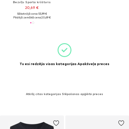
Bezvīļu Sporta krūšturis
20,69 €
Sākotnējā cena: 55,99 €
Pēdējā zemākā cena:
20,69 €
Tu esi redzējis visas kategorijas Apakšveļa preces
Atklāj citas kategorijas Slēpošanas apģērbi preces