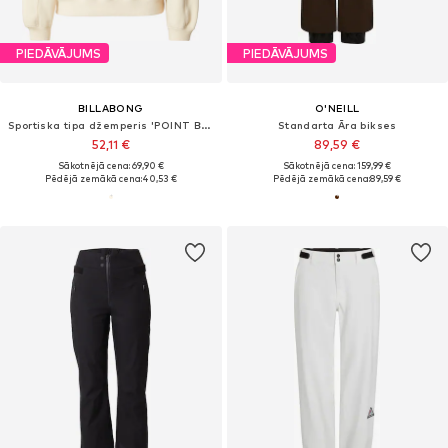
PIEDĀVĀJUMS
PIEDĀVĀJUMS
BILLABONG
O'NEILL
Sportiska tipa džemperis 'POINT BREAK'
Standarta Āra bikses
52,11 €
89,59 €
Sākotnējā cena: 69,90 €
Sākotnējā cena: 159,99 €
Pēdējā zemākā cena:
40,53 €
Pēdējā zemākā cena:
89,59 €