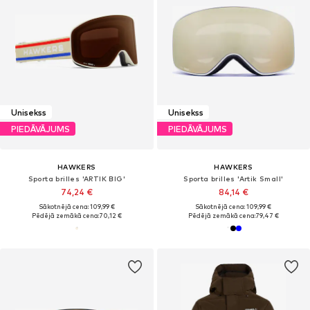
Unisekss
Unisekss
PIEDĀVĀJUMS
PIEDĀVĀJUMS
HAWKERS
HAWKERS
Sporta brilles 'ARTIK BIG'
Sporta brilles 'Artik Small'
74,24 €
84,14 €
Sākotnējā cena: 109,99 €
Sākotnējā cena: 109,99 €
Pēdējā zemākā cena:
70,12 €
Pēdējā zemākā cena:
79,47 €