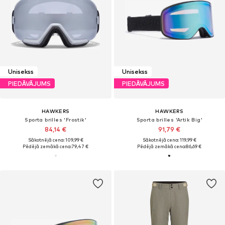
Unisekss
Unisekss
PIEDĀVĀJUMS
PIEDĀVĀJUMS
HAWKERS
HAWKERS
Sporta brilles 'Frostik'
Sporta brilles 'Artik Big'
84,14 €
91,79 €
Sākotnējā cena: 109,99 €
Sākotnējā cena: 119,99 €
Pēdējā zemākā cena:
79,47 €
Pēdējā zemākā cena:
86,69 €