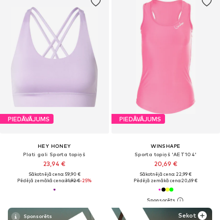
PIEDĀVĀJUMS
PIEDĀVĀJUMS
HEY HONEY
WINSHAPE
Plati gali Sporta topiņš
Sporta topiņš 'AET104'
23,94 €
20,69 €
Sākotnējā cena: 59,90 €
Sākotnējā cena: 22,99 €
Pēdējā zemākā cena:
31,92 €
-25%
Pēdējā zemākā cena:
20,69 €
Sekot