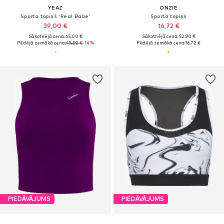
YEAZ
ONZIE
Sporta topiņš 'Real Babe'
Sporta topiņš
39,00 €
16,72 €
Sākotnējā cena: 65,00 €
Sākotnējā cena: 52,90 €
Pēdējā zemākā cena:
45,50 €
-14%
Pēdējā zemākā cena:
16,72 €
PIEDĀVĀJUMS
PIEDĀVĀJUMS