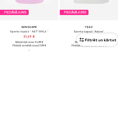
PIEDĀVĀJUMS
PIEDĀVĀJUMS
WINSHAPE
YEAZ
Sporta topiņš ' AET139LS '
Sporta topiņš 'Adore'
31,49 €
52,50 €
Filtrēt un kārtot
Sākotnējā cena: 34,99 €
Sākotnējā cena: 75,00 €
Pēdējā zemākā cena:
27,99 €
Pēdējā zemākā cena:
45,00 €