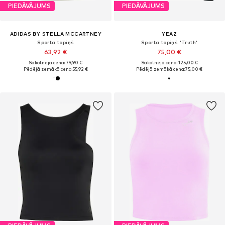
PIEDĀVĀJUMS
PIEDĀVĀJUMS
ADIDAS BY STELLA MCCARTNEY
YEAZ
Sporta topiņš
Sporta topiņš 'Truth'
63,92 €
75,00 €
Sākotnējā cena: 79,90 €
Sākotnējā cena: 125,00 €
Pēdējā zemākā cena:
55,92 €
Pēdējā zemākā cena:
75,00 €