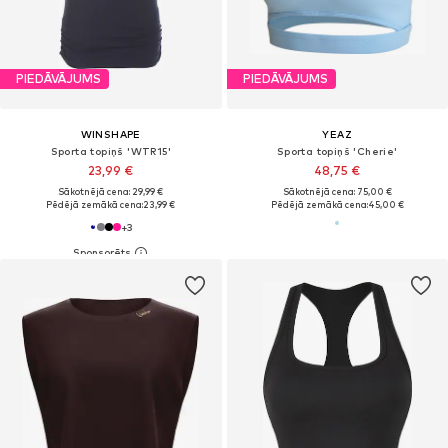
PIEDĀVĀJUMS
PIEDĀVĀJUMS
WINSHAPE
YEAZ
Sporta topiņš 'WTR15'
Sporta topiņš 'Cherie'
23,99 €
48,75 €
Sākotnējā cena: 29,99 €
Sākotnējā cena: 75,00 €
Pēdējā zemākā cena:
23,99 €
Pēdējā zemākā cena:
45,00 €
+
3