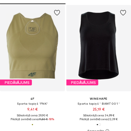
PIEDĀVĀJUMS
PIEDĀVĀJUMS
4F
WINSHAPE
Sporta topiņš 'FNK'
Sporta topiņš ' BAMT001 '
9,41 €
25,19 €
Sākotnējā cena: 29,90 €
Sākotnējā cena: 34,99 €
Pēdējā zemākā cena:
11,50 €
-18%
Pēdējā zemākā cena:
22,39 €