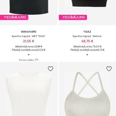
PIEDĀVĀJUMS
PIEDĀVĀJUMS
WINSHAPE
YEAZ
Sporta topiņš 'AET136C'
Sporta topiņš 'Adore'
21,05 €
48,75 €
Sākotnējā cena: 25,99 €
Sākotnējā cena: 75,00 €
Pēdējā zemākā cena:
21,05 €
Pēdējā zemākā cena:
48,75 €