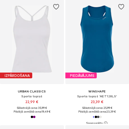
IZPĀRDOŠANA
PIEDĀVĀJUMS
URBAN CLASSICS
WINSHAPE
Sporta topiņš
Sporta topiņš 'AET128LS'
22,99 €
23,39 €
Sākotnējā cena: 35,99 €
Sākotnējā cena: 25,99 €
Pēdējā zemākā cena:
19,49 €
Pēdējā zemākā cena:
23,39 €