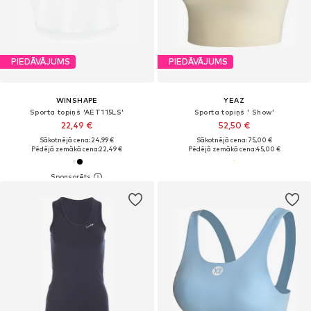
PIEDĀVĀJUMS
PIEDĀVĀJUMS
WINSHAPE
YEAZ
Sporta topiņš 'AET115LS'
Sporta topiņš ' Show'
22,49 €
52,50 €
Sākotnējā cena: 24,99 €
Sākotnējā cena: 75,00 €
Pēdējā zemākā cena:
22,49 €
Pēdējā zemākā cena:
45,00 €