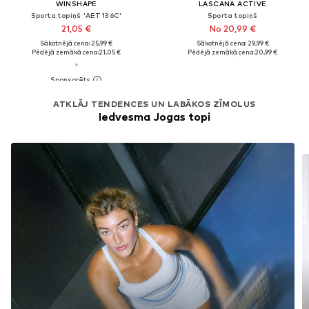
WINSHAPE
LASCANA ACTIVE
Sporta topiņš 'AET136C'
Sporta topiņš
21,05 €
No 20,99 €
Sākotnējā cena: 25,99 €
Sākotnējā cena: 29,99 €
Pēdējā zemākā cena:
21,05 €
Pēdējā zemākā cena:
20,99 €
ATKLĀJ TENDENCES UN LABĀKOS ZĪMOLUS
Iedvesma Jogas topi