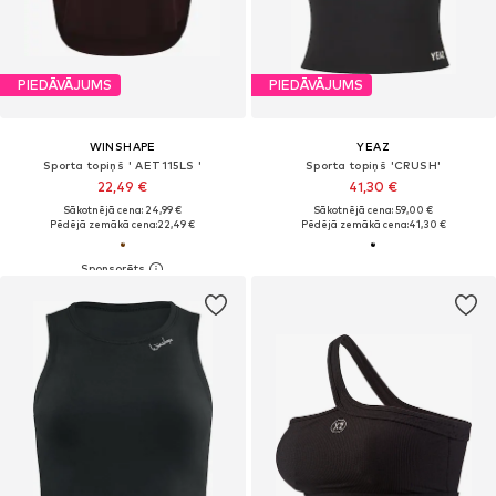
PIEDĀVĀJUMS
PIEDĀVĀJUMS
WINSHAPE
YEAZ
Sporta topiņš ' AET115LS '
Sporta topiņš 'CRUSH'
22,49 €
41,30 €
Sākotnējā cena: 24,99 €
Sākotnējā cena: 59,00 €
Pēdējā zemākā cena:
22,49 €
Pēdējā zemākā cena:
41,30 €