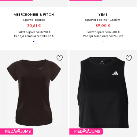
ABERCROMBIE & FITCH
YEAZ
Sporta topiņš
Sporta topiņš 'Charm'
20,61 €
39,00 €
Sākotnējā cena: 32,90 €
Sākotnējā cena: 65,00 €
Pēdējā zemākā cena:
18,32 €
Pēdējā zemākā cena:
39,00 €
PIEDĀVĀJUMS
PIEDĀVĀJUMS