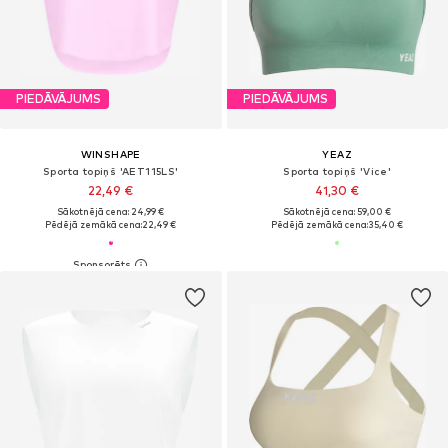
PIEDĀVĀJUMS
PIEDĀVĀJUMS
WINSHAPE
YEAZ
Sporta topiņš 'AET115LS'
Sporta topiņš 'Vice'
22,49 €
41,30 €
Sākotnējā cena: 24,99 €
Sākotnējā cena: 59,00 €
Pēdējā zemākā cena:
22,49 €
Pēdējā zemākā cena:
35,40 €