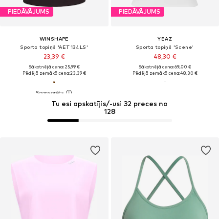
PIEDĀVĀJUMS
PIEDĀVĀJUMS
WINSHAPE
YEAZ
Sporta topiņš 'AET134LS'
Sporta topiņš 'Scene'
23,39 €
48,30 €
Sākotnējā cena: 25,99 €
Sākotnējā cena: 69,00 €
Pēdējā zemākā cena:
23,39 €
Pēdējā zemākā cena:
48,30 €
Tu esi apskatījis/-usi 32 preces no
128