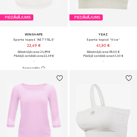
PIEDĀVĀJUMS
PIEDĀVĀJUMS
WINSHAPE
YEAZ
Sporta topiņš 'AET115LS'
Sporta topiņš 'Vice'
22,49 €
41,30 €
Sākotnējā cena: 24,99 €
Sākotnējā cena: 59,00 €
Pēdējā zemākā cena:
22,49 €
Pēdējā zemākā cena:
41,30 €