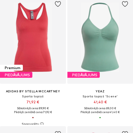
Premium
PIEDĀVĀJUMS
PIEDĀVĀJUMS
ADIDAS BY STELLA MCCARTNEY
YEAZ
Sporta topiņš
Sporta topiņš 'Scene'
71,92 €
41,40 €
Sākotnējā cena: 89,90 €
Sākotnējā cena: 69,00 €
Pēdējā zemākā cena:
71,92 €
Pēdējā zemākā cena:
41,40 €