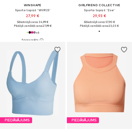
WINSHAPE
GIRLFRIEND COLLECTIVE
Sporta topiņš 'WVR25'
Sporta topiņš 'Zoe'
27,99 €
29,93 €
Sākotnējā cena: 34,99 €
Sākotnējā cena: 57,90 €
Pēdējā zemākā cena:
27,99 €
Pēdējā zemākā cena:
23,03 €
+
6
PIEDĀVĀJUMS
PIEDĀVĀJUMS