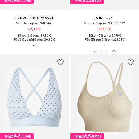
PIEDĀVĀJUMS
PIEDĀVĀJUMS
ADIDAS PERFORMANCE
WINSHAPE
Sporta topiņš 'All Me'
Sporta topiņš 'AET136C'
22,32 €
21,05 €
Sākotnējā cena: 39,90 €
Sākotnējā cena: 25,99 €
Pēdējā zemākā cena:
20,32 €
Pēdējā zemākā cena:
21,05 €
PIEDĀVĀJUMS
PIEDĀVĀJUMS