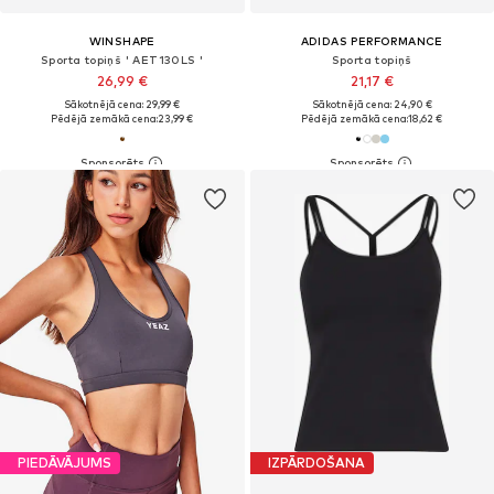
WINSHAPE
ADIDAS PERFORMANCE
Sporta topiņš ' AET130LS '
Sporta topiņš
26,99 €
21,17 €
Sākotnējā cena: 29,99 €
Sākotnējā cena: 24,90 €
Pēdējā zemākā cena:
23,99 €
Pēdējā zemākā cena:
18,62 €
PIEDĀVĀJUMS
IZPĀRDOŠANA