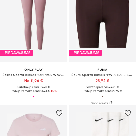
PIEDĀVĀJUMS
PIEDĀVĀJUMS
ONLY PLAY
PUMA
Šaurs Sporta bikses 'ONPRYA-WAVES-2'
Šaurs Sporta bikses 'PWRSHAPE SUNDAY BLISS'
No 11,96 €
23,94 €
Sākotnējā cena: 39,90 €
Sākotnējā cena: 44,90 €
Pēdējā zemākā cena:
13,93 €
-14%
Pēdējā zemākā cena:
23,92 €