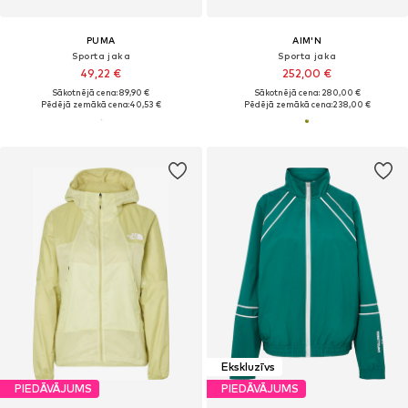
PUMA
AIM'N
Sporta jaka
Sporta jaka
49,22 €
252,00 €
Sākotnējā cena: 89,90 €
Sākotnējā cena: 280,00 €
Pēdējā zemākā cena:
40,53 €
Pēdējā zemākā cena:
238,00 €
Ekskluzīvs
PIEDĀVĀJUMS
PIEDĀVĀJUMS