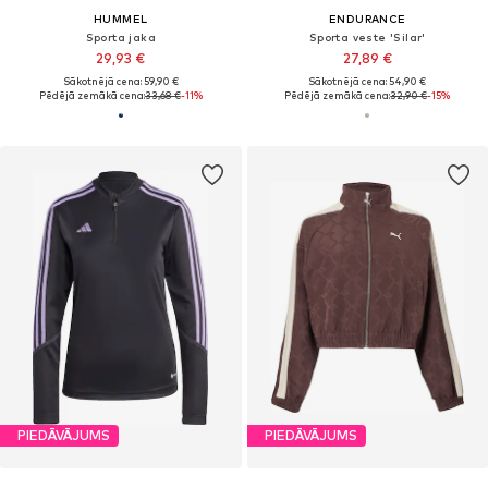
HUMMEL
ENDURANCE
Sporta jaka
Sporta veste 'Silar'
29,93 €
27,89 €
Sākotnējā cena: 59,90 €
Sākotnējā cena: 54,90 €
Pēdējā zemākā cena:
33,68 €
-11%
Pēdējā zemākā cena:
32,90 €
-15%
PIEDĀVĀJUMS
PIEDĀVĀJUMS