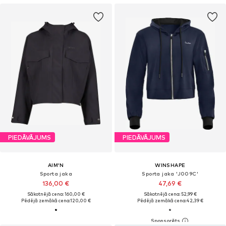
PIEDĀVĀJUMS
PIEDĀVĀJUMS
AIM'N
WINSHAPE
Sporta jaka
Sporta jaka 'J009C'
136,00 €
47,69 €
Sākotnējā cena: 160,00 €
Sākotnējā cena: 52,99 €
Pēdējā zemākā cena:
120,00 €
Pēdējā zemākā cena:
42,39 €