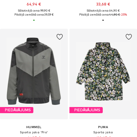
64,94 €
33,68 €
Sākotnējā cena: 99,90 €
Sākotnējā cena: 64,90 €
Pēdējā zemākā cena:
39,59 €
Pēdējā zemākā cena:
44,90 €
-25%
PIEDĀVĀJUMS
PIEDĀVĀJUMS
HUMMEL
PUMA
Sporta jaka 'Pro'
Sporta jaka