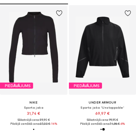
PIEDĀVĀJUMS
PIEDĀVĀJUMS
NIKE
UNDER ARMOUR
Sporta jaka
Sporta jaka 'Unstoppable'
31,74 €
69,97 €
Sākotnējā cena: 89,90 €
Sākotnējā cena: 99,95 €
Pēdējā zemākā cena:
37,03 €
-14%
Pēdējā zemākā cena:
74,96 €
-6%