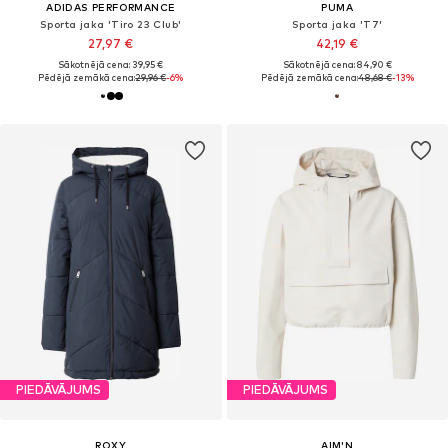
ADIDAS PERFORMANCE
PUMA
Sporta jaka 'Tiro 23 Club'
Sporta jaka 'T7'
27,97 €
42,19 €
Sākotnējā cena: 39,95 €
Sākotnējā cena: 84,90 €
Pēdējā zemākā cena:
29,96 €
-6%
Pēdējā zemākā cena:
48,68 €
-13%
PIEDĀVĀJUMS
PIEDĀVĀJUMS
ROXY
AIM'N