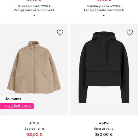
Sākotnējā cena: 69,90 €
Sākotnējā cena: 49,90 €
Pēdējā zemākā cena:
38,43 €
Pēdējā zemākā cena:
29,67 €
Jaunums
PIEDĀVĀJUMS
AIM'N
AIM'N
Sporta jaka
Sporta jaka
133,00 €
250,00 €