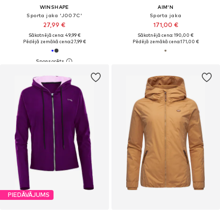
WINSHAPE
AIM'N
Sporta jaka 'J007C'
Sporta jaka
27,99 €
171,00 €
Sākotnējā cena: 49,99 €
Sākotnējā cena: 190,00 €
Pēdējā zemākā cena:
27,99 €
Pēdējā zemākā cena:
171,00 €
PIEDĀVĀJUMS