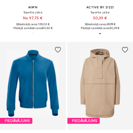
AIM'N
ACTIVE BY ZIZZI
Sporta jaka
Sporta jaka
No 97,75 €
50,39 €
Sākotnējā cena: 139,00 €
Sākotnējā cena: 69,99 €
Pēdējā zemākā cena:
80,50 €
Pēdējā zemākā cena:
50,39 €
PIEDĀVĀJUMS
PIEDĀVĀJUMS