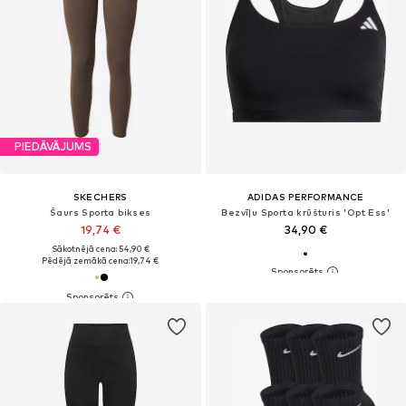
PIEDĀVĀJUMS
SKECHERS
ADIDAS PERFORMANCE
Šaurs Sporta bikses
Bezvīļu Sporta krūšturis 'Opt Ess'
19,74 €
34,90 €
Sākotnējā cena: 54,90 €
Pēdējā zemākā cena:
19,74 €