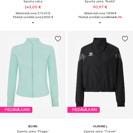
Sporta jaka
Sporta jaka 'North'
243,00 €
90,97 €
Sākotnējā cena: 270,00 €
Sākotnējā cena: 129,95 €
Pēdējā zemākā cena:
229,50 €
Pēdējā zemākā cena:
97,46 €
-6%
PIEDĀVĀJUMS
PIEDĀVĀJUMS
BORN
HUMMEL
Sporta jaka 'Flippo'
Sporta jaka 'Travel'