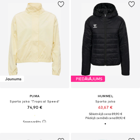
Jaunums
PIEDĀVĀJUMS
PUMA
HUMMEL
Sporta jaka 'Tropical Speed'
Sporta jaka
74,90 €
63,67 €
Sākotnējā cena: 89,90 €
Pēdējā zemākā cena:
59,92 €