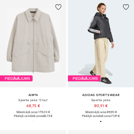
PIEDĀVĀJUMS
PIEDĀVĀJUMS
AIM'N
ADIDAS SPORTSWEAR
Sporta jaka 'Clay'
Sporta jaka
68,75 €
80,91 €
Sākotnējā cena: 179,00 €
Sākotnējā cena: 89,90 €
Pēdējā zemākā cena:
68,75 €
Pēdējā zemākā cena:
71,91 €