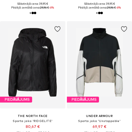
Sākotnējā cena: 39,95 €
Sākotnējā cena: 39,95 €
Pēdējā zemākā cena:
29,96 €
-6%
Pēdējā zemākā cena:
29,96 €
-6%
PIEDĀVĀJUMS
PIEDĀVĀJUMS
THE NORTH FACE
UNDER ARMOUR
Sporta jaka 'RIDGELITE'
Sporta jaka 'Unstoppable'
80,67 €
69,97 €