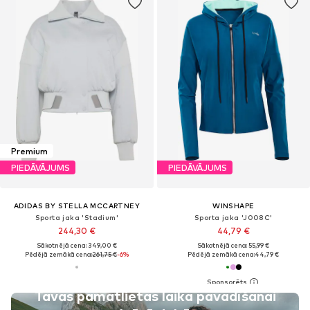
Premium
PIEDĀVĀJUMS
PIEDĀVĀJUMS
ADIDAS BY STELLA MCCARTNEY
WINSHAPE
Sporta jaka 'Stadium'
Sporta jaka 'J008C'
244,30 €
44,79 €
Sākotnējā cena: 349,00 €
Sākotnējā cena: 55,99 €
Pēdējā zemākā cena:
261,75 €
-6%
Pēdējā zemākā cena:
44,79 €
Tavas pamatlietas laika pavadīšanai