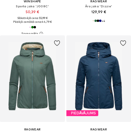
WINSHAPE
RAGWEAR
Sporta jaka 'J008C'
Āra jaka 'Dizzie'
50,39 €
129,99 €
Sākotnējā cena: 55,99 €
+
4
Pēdējā zemākā cena:
44,79 €
PIEDĀVĀJUMS
RAGWEAR
RAGWEAR