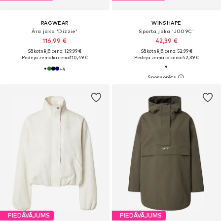
RAGWEAR
WINSHAPE
Āra jaka 'Dizzie'
Sporta jaka 'J009C'
116,99 €
42,39 €
Sākotnējā cena: 129,99 €
Sākotnējā cena: 52,99 €
Pēdējā zemākā cena:
110,49 €
Pēdējā zemākā cena:
42,39 €
+
4
PIEDĀVĀJUMS
PIEDĀVĀJUMS