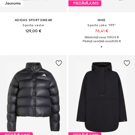
Jaunums
PIEDĀVĀJUMS
ADIDAS SPORTSWEAR
NIKE
Sporta veste
Sporta jaka 'FFF'
129,00 €
76,41 €
Sākotnējā cena: 109,00 €
Pēdējā zemākā cena:
51,92 €