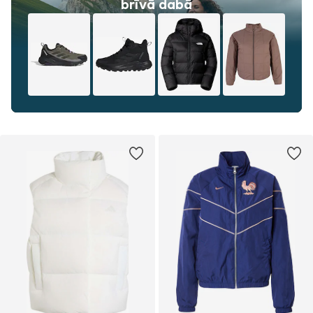
brīvā dabā