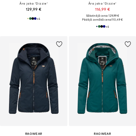
Āra jaka 'Dizzie'
Āra jaka 'Dizzie'
129,99 €
116,99 €
Sākotnējā cena: 129,99 €
+
4
Pēdējā zemākā cena:
110,49 €
+
4
RAGWEAR
RAGWEAR