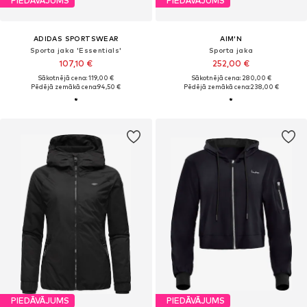
PIEDĀVĀJUMS
PIEDĀVĀJUMS
ADIDAS SPORTSWEAR
AIM'N
Sporta jaka 'Essentials'
Sporta jaka
107,10 €
252,00 €
Sākotnējā cena: 119,00 €
Sākotnējā cena: 280,00 €
Pēdējā zemākā cena:
94,50 €
Pēdējā zemākā cena:
238,00 €
PIEDĀVĀJUMS
PIEDĀVĀJUMS