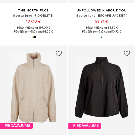
THE NORTH FACE
UNFOLLOWED X ABOUT YOU
Sporta jaka 'RIDGELITE'
Sporta jaka 'ESCAPE JACKET'
107,10 €
53,91 €
Sākotnējā cena: 199,00 €
Sākotnējā cena: 89,90 €
Pēdējā zemākā cena:
95,20 €
Pēdējā zemākā cena:
50,92 €
PIEDĀVĀJUMS
PIEDĀVĀJUMS