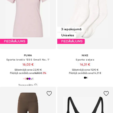
3 iepakojumā
Unisekss
PIEDĀVĀJUMS
PIEDĀVĀJUMS
PUMA
NIKE
Sporta krekls 'ESS Small No. 1'
Sporta zeķes
16,03 €
14,31 €
Sākotnējā cena: 22,90 €
Sākotnējā cena: 15,90 €
Pēdējā zemākā cena:
16,92 €
-5%
Pēdējā zemākā cena:
14,31 €
+
1