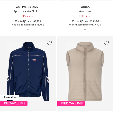
ACTIVE BY ZIZZI
RUKKA
Sporta veste 'Aclara'
Āra jaka
35,99 €
81,87 €
Sākotnējā cena: 49,99 €
Sākotnējā cena: 129,95 €
Pēdējā zemākā cena:
35,99 €
Pēdējā zemākā cena:
77,32 €
Unisekss
PIEDĀVĀJUMS
PIEDĀVĀJUMS