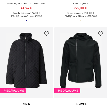
Sporta jaka 'Better Weather'
Sporta jaka
44,94 €
225,00 €
Sākotnējā cena: 129,00 €
Sākotnējā cena: 250,00 €
Pēdējā zemākā cena:
35,96 €
Pēdējā zemākā cena:
212,50 €
PIEDĀVĀJUMS
PIEDĀVĀJUMS
AIM'N
HUMMEL