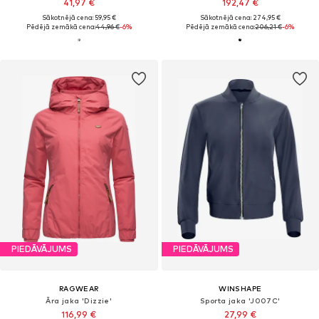
41,97 €
192,47 €
Sākotnējā cena: 59,95 €
Sākotnējā cena: 274,95 €
Pēdējā zemākā cena:
44,96 €
-6%
Pēdējā zemākā cena:
206,21 €
-6%
PIEDĀVĀJUMS
PIEDĀVĀJUMS
RAGWEAR
WINSHAPE
Āra jaka 'Dizzie'
Sporta jaka 'J007C'
116,99 €
27,99 €