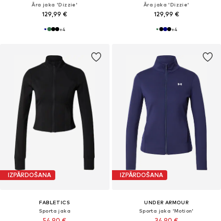
Āra jaka 'Dizzie'
Āra jaka 'Dizzie'
129,99 €
129,99 €
+
4
+
4
IZPĀRDOŠANA
IZPĀRDOŠANA
FABLETICS
UNDER ARMOUR
Sporta jaka
Sporta jaka 'Motion'
54,90 €
34,90 €