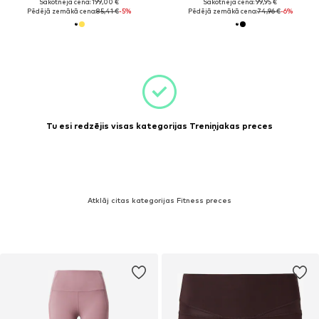
Sākotnējā cena: 199,00 €
Sākotnējā cena: 99,95 €
Pēdējā zemākā cena:
85,41 €
-5%
Pēdējā zemākā cena:
74,96 €
-6%
Tu esi redzējis visas kategorijas Treniņjakas preces
Atklāj citas kategorijas Fitness preces