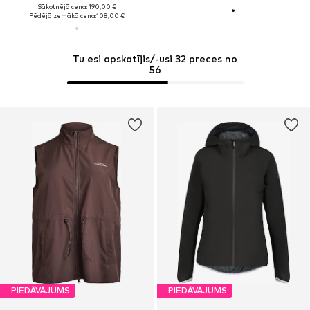
Sākotnējā cena: 190,00 €
Pēdējā zemākā cena:
108,00 €
Tu esi apskatījis/-usi 32 preces no
56
PIEDĀVĀJUMS
PIEDĀVĀJUMS