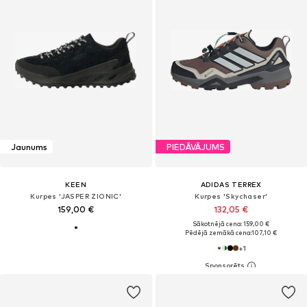
Jaunums
PIEDĀVĀJUMS
KEEN
ADIDAS TERREX
Kurpes 'JASPER ZIONIC'
Kurpes 'Skychaser'
159,00 €
132,05 €
Sākotnējā cena: 159,00 €
Pēdējā zemākā cena:
107,10 €
+
1