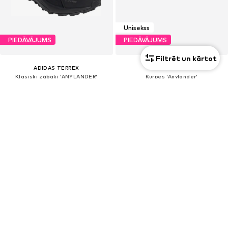
Unisekss
PIEDĀVĀJUMS
PIEDĀVĀJUMS
Filtrēt un kārtot
ADIDAS TERREX
ADIDAS TERREX
Klasiski zābaki 'ANYLANDER'
Kurpes 'Anylander'
87,20 €
67,41 €
Sākotnējā cena: 109,00 €
Sākotnējā cena: 74,90 €
Pēdējā zemākā cena:
75,92 €
Pēdējā zemākā cena:
64,90 €