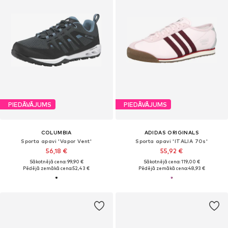
PIEDĀVĀJUMS
PIEDĀVĀJUMS
COLUMBIA
ADIDAS ORIGINALS
Sporta apavi 'Vapor Vent'
Sporta apavi 'ITALIA 70s'
56,18 €
55,92 €
Sākotnējā cena: 99,90 €
Sākotnējā cena: 119,00 €
Pēdējā zemākā cena:
52,43 €
Pēdējā zemākā cena:
48,93 €