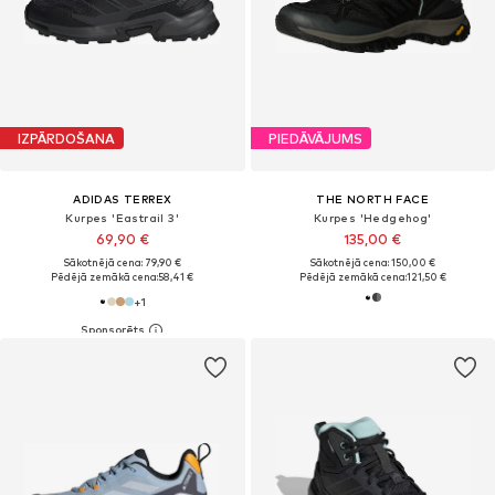
IZPĀRDOŠANA
PIEDĀVĀJUMS
ADIDAS TERREX
THE NORTH FACE
Kurpes 'Eastrail 3'
Kurpes 'Hedgehog'
69,90 €
135,00 €
Sākotnējā cena: 79,90 €
Sākotnējā cena: 150,00 €
Pēdējā zemākā cena:
58,41 €
Pēdējā zemākā cena:
121,50 €
+
1