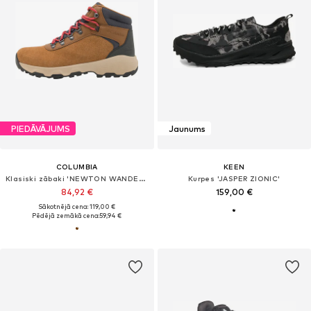
PIEDĀVĀJUMS
Jaunums
COLUMBIA
KEEN
Klasiski zābaki 'NEWTON WANDER™'
Kurpes 'JASPER ZIONIC'
84,92 €
159,00 €
Sākotnējā cena: 119,00 €
Pēdējā zemākā cena:
59,94 €