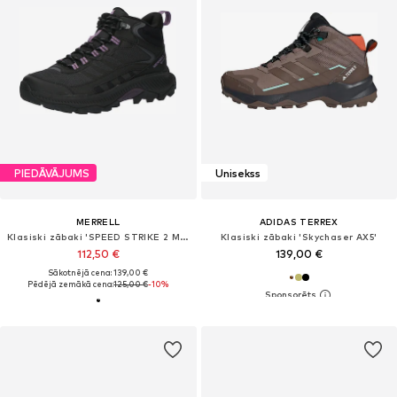
PIEDĀVĀJUMS
Unisekss
MERRELL
ADIDAS TERREX
Klasiski zābaki 'SPEED STRIKE 2 MIS GORE-TEX'
Klasiski zābaki 'Skychaser AX5'
112,50 €
139,00 €
Sākotnējā cena: 139,00 €
Pēdējā zemākā cena:
125,00 €
-10%