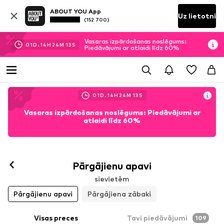
ABOUT YOU App
Uz lietotni
(152 700)
Vasaras izpārdošanas noslēgums:
01
D.
14
H
24
M
12
S
Piedāvājumi ar atlaidi līdz 60%
01
D.
14
H
24
M
12
S
Vasaras izpārdošanas noslēgums: Piedāvājumi ar
atlaidi līdz 60%
Pārgājienu apavi
sievietēm
Pārgājienu apavi
Pārgājiena zābaki
Visas preces
Tavi piedāvājumi
109