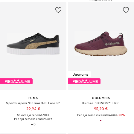
Jaunums
PIEDĀVĀJUMS
PIEDĀVĀJUMS
PUMA
COLUMBIA
Sporta apavi 'Carina 3.0 Topcat'
Kurpes 'KONOS™ TRS'
29,94 €
95,20 €
Sākotnējā cena: 64,90 €
Pēdējā zemākā cena:
119,00 €
-20%
Pēdējā zemākā cena:
25,96 €