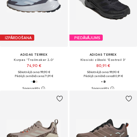
IZPĀRDOŠANA
PIEDĀVĀJUMS
ADIDAS TERREX
ADIDAS TERREX
Kurpes 'Trailmaker 2.0'
Klasiski zābaki 'Eastrail 3'
74,90 €
80,91 €
Sākotnējā cena: 99,90 €
Sākotnējā cena: 99,90 €
Pēdējā zemākā cena:
71,91 €
Pēdējā zemākā cena:
80,91 €