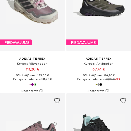
PIEDĀVĀJUMS
PIEDĀVĀJUMS
ADIDAS TERREX
ADIDAS TERREX
Kurpes 'Skychaser'
Kurpes 'Anylander'
111,20 €
67,41 €
Sākotnējā cena: 139,00 €
Sākotnējā cena: 84,90 €
Pēdējā zemākā cena:
111,20 €
Pēdējā zemākā cena:
69,90 €
-3%