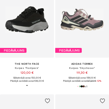
PIEDĀVĀJUMS
PIEDĀVĀJUMS
THE NORTH FACE
ADIDAS TERREX
Kurpes 'Fastpack'
Kurpes 'Skychaser'
120,00 €
111,30 €
Sākotnējā cena: 150,00 €
Sākotnējā cena: 159,00 €
Pēdējā zemākā cena:
108,00 €
Pēdējā zemākā cena:
127,20 €
-12%
+
1