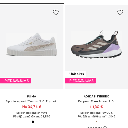
Unisekss
PIEDĀVĀJUMS
PIEDĀVĀJUMS
PUMA
ADIDAS TERREX
Sporta apavi 'Carina 3.0 Topcat'
Kurpes 'Free Hiker 2.0'
No 34,74 €
111,30 €
Sākotnējā cena: 64,90 €
Sākotnējā cena: 189,00 €
Pēdējā zemākā cena:
28,95 €
Pēdējā zemākā cena:
111,30 €