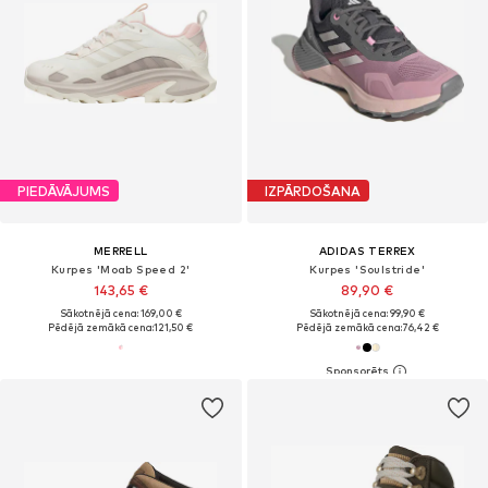
PIEDĀVĀJUMS
IZPĀRDOŠANA
MERRELL
ADIDAS TERREX
Kurpes 'Moab Speed 2'
Kurpes 'Soulstride'
143,65 €
89,90 €
Sākotnējā cena: 169,00 €
Sākotnējā cena: 99,90 €
Pēdējā zemākā cena:
121,50 €
Pēdējā zemākā cena:
76,42 €