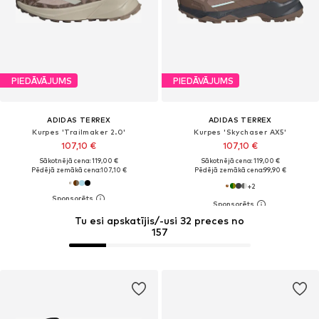
PIEDĀVĀJUMS
PIEDĀVĀJUMS
ADIDAS TERREX
ADIDAS TERREX
Kurpes 'Trailmaker 2.0'
Kurpes 'Skychaser AX5'
107,10 €
107,10 €
Sākotnējā cena: 119,00 €
Sākotnējā cena: 119,00 €
Pēdējā zemākā cena:
107,10 €
Pēdējā zemākā cena:
99,90 €
+
2
Tu esi apskatījis/-usi 32 preces no
157