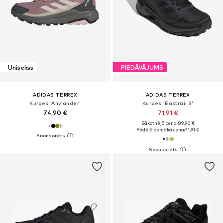
Unisekss
PIEDĀVĀJUMS
ADIDAS TERREX
ADIDAS TERREX
Kurpes 'Anylander'
Kurpes 'Eastrail 3'
74,90 €
71,91 €
Sākotnējā cena: 89,90 €
Pēdējā zemākā cena:
71,91 €