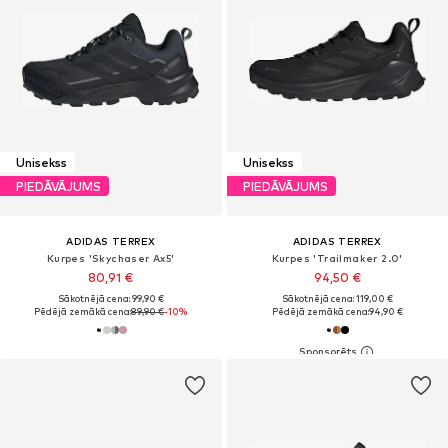
Unisekss
Unisekss
PIEDĀVĀJUMS
PIEDĀVĀJUMS
ADIDAS TERREX
ADIDAS TERREX
Kurpes 'Skychaser Ax5'
Kurpes 'Trailmaker 2.0'
80,91 €
94,50 €
Sākotnējā cena: 99,90 €
Sākotnējā cena: 119,00 €
Pēdējā zemākā cena:
89,90 €
-10%
Pēdējā zemākā cena:
94,90 €