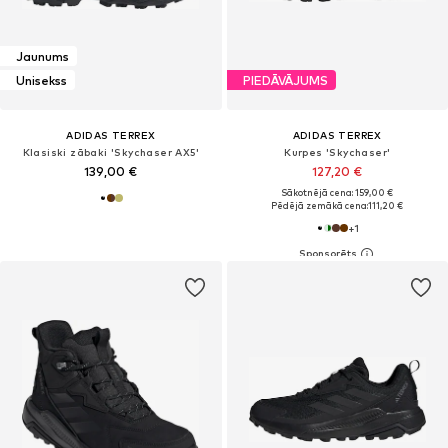
Jaunums
Unisekss
PIEDĀVĀJUMS
ADIDAS TERREX
ADIDAS TERREX
Klasiski zābaki 'Skychaser AX5'
Kurpes 'Skychaser'
139,00 €
127,20 €
Sākotnējā cena: 159,00 €
Pēdējā zemākā cena:
111,20 €
+
1