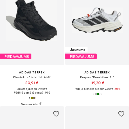
Jaunums
PIEDĀVĀJUMS
PIEDĀVĀJUMS
ADIDAS TERREX
ADIDAS TERREX
Klasiski zābaki 'NJA68'
Kurpes 'Freehiker SL'
80,91 €
119,20 €
Sākotnējā cena: 89,90 €
Pēdējā zemākā cena:
149,00 €
-20%
Pēdējā zemākā cena:
71,91 €