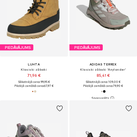
PIEDĀVĀJUMS
PIEDĀVĀJUMS
LUHTA
ADIDAS TERREX
Klasiski zābaki
Klasiski zābaki 'Anylander'
71,96 €
85,41 €
Sākotnējā cena: 99,95 €
Sākotnējā cena: 109,00 €
Pēdējā zemākā cena:
67,97 €
Pēdējā zemākā cena:
79,90 €