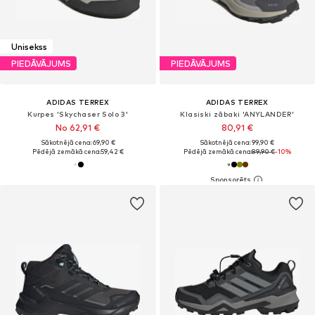
Unisekss
PIEDĀVĀJUMS
PIEDĀVĀJUMS
ADIDAS TERREX
ADIDAS TERREX
Kurpes 'Skychaser Solo 3'
Klasiski zābaki 'ANYLANDER'
No 62,91 €
80,91 €
Sākotnējā cena: 69,90 €
Sākotnējā cena: 99,90 €
Pēdējā zemākā cena:
59,42 €
Pēdējā zemākā cena:
89,90 €
-10%