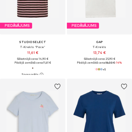
PIEDĀVĀJUMS
PIEDĀVĀJUMS
STUDIOSELECT
GAP
T-Krekls 'Pace'
T-Krekls
11,61 €
13,74 €
Sākotnējā cena: 14,90 €
Sākotnējā cena: 25,90 €
Pēdējā zemākā cena:
11,61 €
Pēdējā zemākā cena:
16,03 €
-14%
+
5