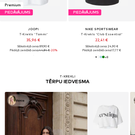
Premium
PIEDĀVĀJUMS
PIEDĀVĀJUMS
JOOP!
NIKE SPORTSWEAR
T-Krekls 'Tammi'
T-Krekls 'Club Essential'
35,96 €
22,41 €
Sākotnējā cena: 89,90 €
Sākotnējā cena: 24,90 €
Pēdējā zemākā cena:
44,94 €
-20%
Pēdējā zemākā cena:
17,77 €
+
8
T-KREKLI
TĒRPU IEDVESMA
Vania