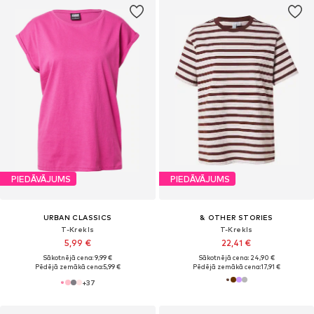
PIEDĀVĀJUMS
PIEDĀVĀJUMS
URBAN CLASSICS
& OTHER STORIES
T-Krekls
T-Krekls
5,99 €
22,41 €
Sākotnējā cena: 9,99 €
Sākotnējā cena: 24,90 €
Pēdējā zemākā cena:
5,99 €
Pēdējā zemākā cena:
17,91 €
+
37