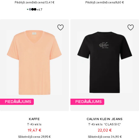
Pēdējā zemākā cena:
13,41 €
Pēdējā zemākā cena:
9,60 €
+
47
PIEDĀVĀJUMS
PIEDĀVĀJUMS
KAFFE
CALVIN KLEIN JEANS
T-Krekls
T-Krekls 'CLASSIC'
19,47 €
22,02 €
Sākotnējā cena: 29,95 €
Sākotnējā cena: 34,90 €