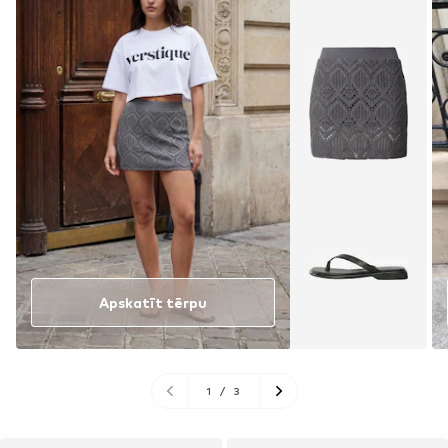
Apskatīt tērpu
1
/
3