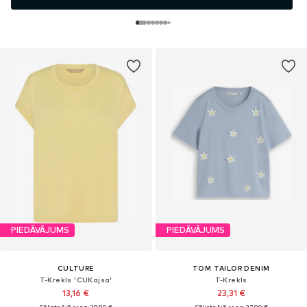
PIEDĀVĀJUMS
PIEDĀVĀJUMS
CULTURE
TOM TAILOR DENIM
T-Krekls 'CUKajsa'
T-Krekls
13,16 €
23,31 €