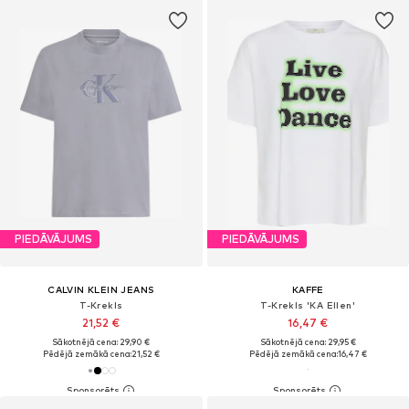
PIEDĀVĀJUMS
PIEDĀVĀJUMS
CALVIN KLEIN JEANS
KAFFE
T-Krekls
T-Krekls 'KA Ellen'
21,52 €
16,47 €
Sākotnējā cena: 29,90 €
Sākotnējā cena: 29,95 €
Pēdējā zemākā cena:
21,52 €
Pēdējā zemākā cena:
16,47 €