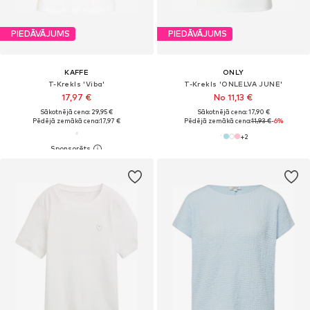
PIEDĀVĀJUMS
PIEDĀVĀJUMS
KAFFE
ONLY
T-Krekls 'Viba'
T-Krekls 'ONLELVA JUNE'
17,97 €
No 11,13 €
Sākotnējā cena: 29,95 €
Sākotnējā cena: 17,90 €
Pēdējā zemākā cena:
17,97 €
Pēdējā zemākā cena:
11,93 €
-6%
+
2