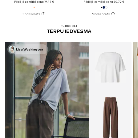
Pēdējā zemākā cena:
19,47 €
Pēdējā zemākā cena:
20,72 €
Tu esi apskatījis/-usi 32 preces no
11042
T-KREKLI
TĒRPU IEDVESMA
Lisa Washington