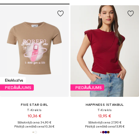
Ekskluzīvs
PIEDĀVĀJUMS
PIEDĀVĀJUMS
FIVE STAR GIRL
HAPPINESS İSTANBUL
T-Krekls
T-Krekls
10,36 €
13,95 €
Sākotnējā cena: 34,90 €
Sākotnējā cena: 27,90 €
Pēdējā zemākā cena:
10,36 €
Pēdējā zemākā cena:
13,95 €