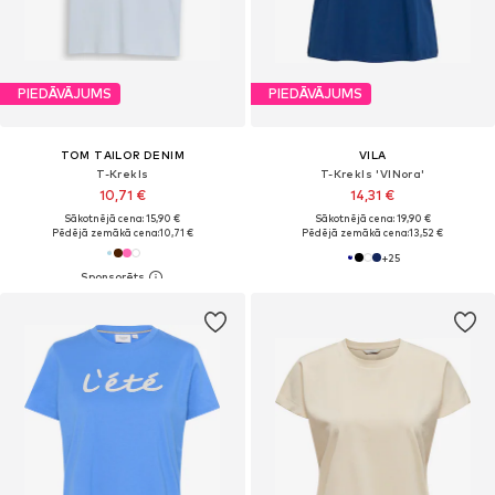
PIEDĀVĀJUMS
PIEDĀVĀJUMS
TOM TAILOR DENIM
VILA
T-Krekls
T-Krekls 'VINora'
10,71 €
14,31 €
Sākotnējā cena: 15,90 €
Sākotnējā cena: 19,90 €
Pēdējā zemākā cena:
10,71 €
Pēdējā zemākā cena:
13,52 €
+
25