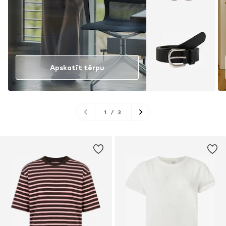
Apskatīt tērpu
1
/
3