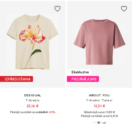
Ekskluzīvs
IZPĀRDOŠANA
PIEDĀVĀJUMS
DESIGUAL
ABOUT YOU
T-Krekls
T-Krekls 'Talea'
25,16 €
12,51 €
Pēdējā zemākā cena:
35,95 €
-30%
Sākotnējā cena: 13,90 €
Pēdējā zemākā cena:
12,51 €
+
6