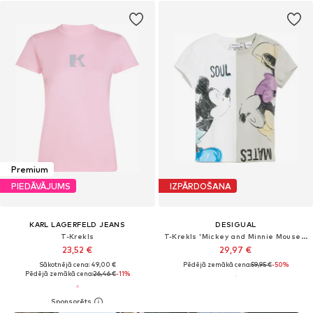
Premium
PIEDĀVĀJUMS
IZPĀRDOŠANA
KARL LAGERFELD JEANS
DESIGUAL
T-Krekls
T-Krekls 'Mickey and Minnie Mouse™ kiss'
23,52 €
29,97 €
Sākotnējā cena: 49,00 €
Pēdējā zemākā cena:
59,95 €
-50%
Pēdējā zemākā cena:
26,46 €
-11%