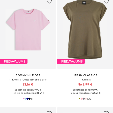
PIEDĀVĀJUMS
PIEDĀVĀJUMS
TOMMY HILFIGER
URBAN CLASSICS
T-Krekls 'Logo Embroidery'
T-Krekls
33,16 €
No 5,99 €
Sākotnējā cena: 39,90 €
Sākotnējā cena: 9,99 €
Pēdējā zemākā cena:
31,41 €
Pēdējā zemākā cena:
5,99 €
+
1
+
37