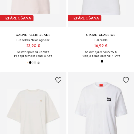
IZPĀRDOŠANA
IZPĀRDOŠANA
CALVIN KLEIN JEANS
URBAN CLASSICS
T-Krekls 'Monogram'
T-Krekls
23,90 €
16,99 €
Sākotnējā cena: 34,90 €
Sākotnējā cena: 22,99 €
Pēdējā zemākā cena:
16,72 €
Pēdējā zemākā cena:
14,49 €
+
3