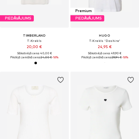
Premium
PIEDĀVĀJUMS
PIEDĀVĀJUMS
TIMBERLAND
HUGO
T-Krekls
T-Krekls 'Dashire'
20,00 €
24,95 €
Sākotnējā cena: 40,00 €
Sākotnējā cena: 49,90 €
Pēdējā zemākā cena:
24,00 €
-16%
Pēdējā zemākā cena:
29,94 €
-16%