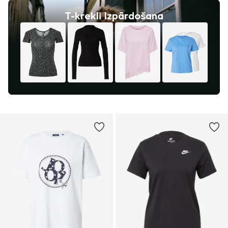
T-krekli Izpārdošana