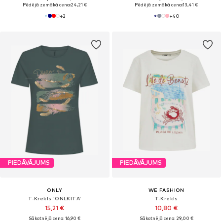
Pēdējā zemākā cena:
24,21 €
Pēdējā zemākā cena:
13,41 €
+
2
+
40
PIEDĀVĀJUMS
PIEDĀVĀJUMS
ONLY
WE FASHION
T-Krekls 'ONLKITA'
T-Krekls
15,21 €
10,80 €
Sākotnējā cena: 16,90 €
Sākotnējā cena: 29,00 €