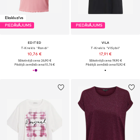
Ekskluzīvs
PIEDĀVĀJUMS
PIEDĀVĀJUMS
EDITED
VILA
T-Krekls 'Randi'
T-Krekls 'VISybil'
10,76 €
17,91 €
Sākotnējā cena: 26,90 €
Sākotnējā cena: 19,90 €
Pēdējā zemākā cena:
10,76 €
Pēdējā zemākā cena:
15,92 €