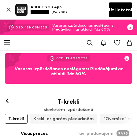
ABOUT YOU App
Uz lietotni
(152 700)
Vasaras izpārdošanas noslēgums:
02
D.
13
H
09
M
20
S
Piedāvājumi ar atlaidi līdz 60%
02
D.
13
H
09
M
20
S
Vasaras izpārdošanas noslēgums: Piedāvājumi ar
atlaidi līdz 60%
T-krekli
sievietēm izpārdošanā
T-krekli
Krekli ar garām piedurknēm
"Oversize" stila
Visas preces
Tavi piedāvājumi
9475