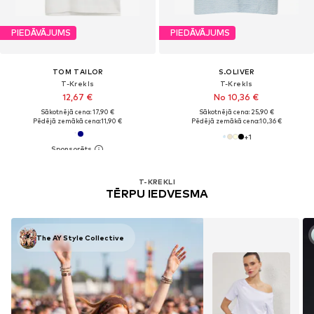
PIEDĀVĀJUMS
PIEDĀVĀJUMS
TOM TAILOR
S.OLIVER
T-Krekls
T-Krekls
12,67 €
No 10,36 €
Sākotnējā cena: 17,90 €
Sākotnējā cena: 25,90 €
Pēdējā zemākā cena:
11,90 €
Pēdējā zemākā cena:
10,36 €
+
1
T-KREKLI
TĒRPU IEDVESMA
The AY Style Collective