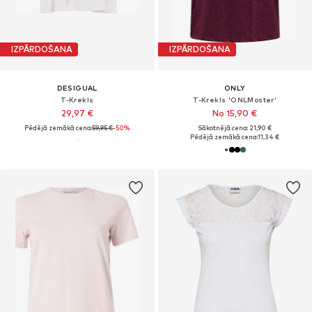
IZPĀRDOŠANA
IZPĀRDOŠANA
DESIGUAL
ONLY
T-Krekls
T-Krekls 'ONLMoster'
29,97 €
No 15,90 €
Pēdējā zemākā cena:
59,95 €
-50%
Sākotnējā cena: 21,90 €
Pēdējā zemākā cena:
11,34 €