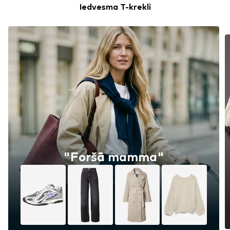
Iedvesma T-krekli
"Foršā mamma"