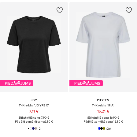
PIEDĀVĀJUMS
PIEDĀVĀJUMS
JDY
PIECES
T-Krekls 'JDYREX'
T-Krekls 'RIA'
7,11 €
15,21 €
Sākotnējā cena: 7,90 €
Sākotnējā cena: 16,90 €
Pēdējā zemākā cena:
6,90 €
Pēdējā zemākā cena:
12,90 €
+
2
+
26