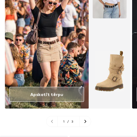
Apskatīt tērpu
1
/
3