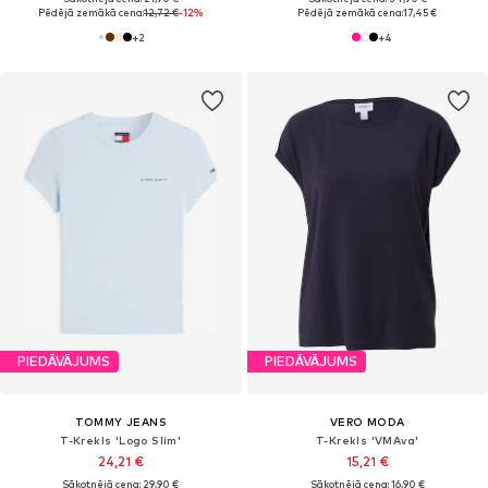
Pēdējā zemākā cena:
12,72 €
-12%
Pēdējā zemākā cena:
17,45 €
+
2
+
4
PIEDĀVĀJUMS
PIEDĀVĀJUMS
TOMMY JEANS
VERO MODA
T-Krekls 'Logo Slim'
T-Krekls 'VMAva'
24,21 €
15,21 €
Sākotnējā cena: 29,90 €
Sākotnējā cena: 16,90 €