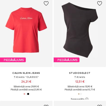
PIEDĀVĀJUMS
PIEDĀVĀJUMS
CALVIN KLEIN JEANS
STUDIOSELECT
T-Krekls 'CLASSIC'
T-Krekls
24,21 €
12,51 €
Sākotnējā cena: 29,90 €
Sākotnējā cena: 15,90 €
Pēdējā zemākā cena:
23,90 €
Pēdējā zemākā cena:
10,71 €