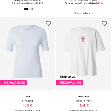
Sākotnējā cena: 39,90 €
Sākotnējā cena: 37,90 €
Pēdējā zemākā cena:
13,16 €
Pēdējā zemākā cena:
25,90 €
-10%
+
3
Ekskluzīvs
PIEDĀVĀJUMS
PIEDĀVĀJUMS
GAP
EDITED
T-Krekls
T-Krekls 'Milly'
11,13 €
17,45 €
Sākotnējā cena: 21,90 €
Sākotnējā cena: 34,90 €