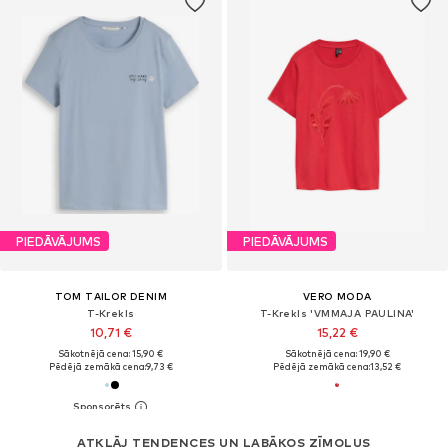
PIEDĀVĀJUMS
PIEDĀVĀJUMS
TOM TAILOR DENIM
VERO MODA
T-Krekls
T-Krekls 'VMMAJA PAULINA'
10,71 €
15,22 €
Sākotnējā cena: 15,90 €
Sākotnējā cena: 19,90 €
Pēdējā zemākā cena:
9,73 €
Pēdējā zemākā cena:
13,52 €
ATKLĀJ TENDENCES UN LABĀKOS ZĪMOLUS