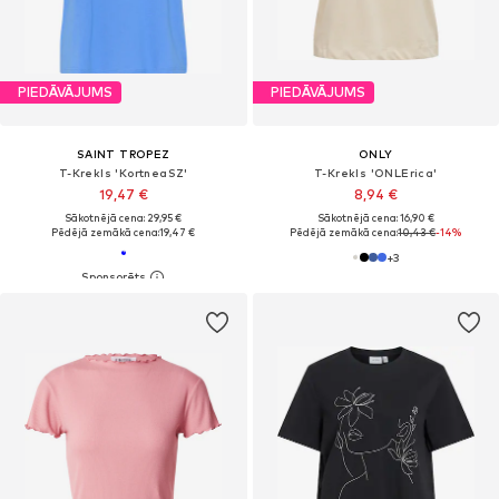
PIEDĀVĀJUMS
PIEDĀVĀJUMS
SAINT TROPEZ
ONLY
T-Krekls 'KortneaSZ'
T-Krekls 'ONLErica'
19,47 €
8,94 €
Sākotnējā cena: 29,95 €
Sākotnējā cena: 16,90 €
Pēdējā zemākā cena:
19,47 €
Pēdējā zemākā cena:
10,43 €
-14%
+
3