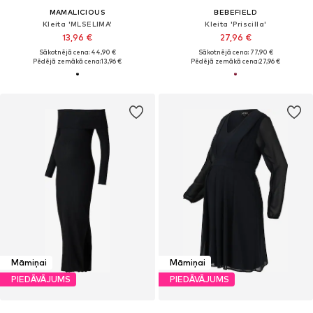
MAMALICIOUS
BEBEFIELD
Kleita 'MLSELIMA'
Kleita 'Priscilla'
13,96 €
27,96 €
Sākotnējā cena: 44,90 €
Sākotnējā cena: 77,90 €
Pēdējā zemākā cena:
13,96 €
Pēdējā zemākā cena:
27,96 €
Māmiņai
Māmiņai
PIEDĀVĀJUMS
PIEDĀVĀJUMS