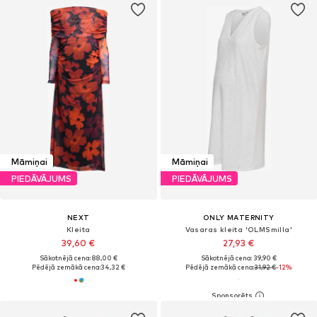
Māmiņai
Māmiņai
PIEDĀVĀJUMS
PIEDĀVĀJUMS
NEXT
ONLY MATERNITY
Kleita
Vasaras kleita 'OLMSmilla'
39,60 €
27,93 €
Sākotnējā cena: 88,00 €
Sākotnējā cena: 39,90 €
Pēdējā zemākā cena:
34,32 €
Pēdējā zemākā cena:
31,92 €
-12%