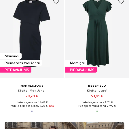
Māmiņai
Piemērots zīdīšanai
Māmiņai
PIEDĀVĀJUMS
PIEDĀVĀJUMS
MAMALICIOUS
BEBEFIELD
Kleita 'May June'
Kleita 'Luna'
20,61 €
53,91 €
Sākotnējā cena: 32,90 €
Sākotnējā cena: 74,90 €
Pēdējā zemākā cena:
22,90 €
-10%
Pēdējā zemākā cena:
47,92 €