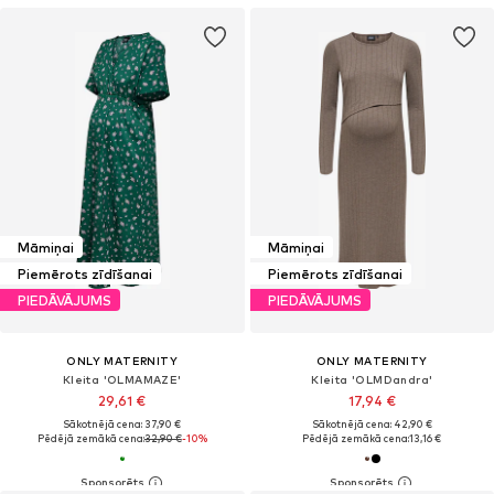
Māmiņai
Māmiņai
Piemērots zīdīšanai
Piemērots zīdīšanai
PIEDĀVĀJUMS
PIEDĀVĀJUMS
ONLY MATERNITY
ONLY MATERNITY
Kleita 'OLMAMAZE'
Kleita 'OLMDandra'
29,61 €
17,94 €
Sākotnējā cena: 37,90 €
Sākotnējā cena: 42,90 €
Pēdējā zemākā cena:
32,90 €
-10%
Pēdējā zemākā cena:
13,16 €