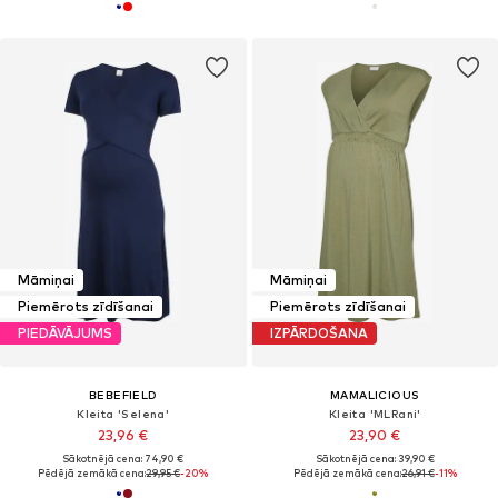
Māmiņai
Māmiņai
Piemērots zīdīšanai
Piemērots zīdīšanai
PIEDĀVĀJUMS
IZPĀRDOŠANA
BEBEFIELD
MAMALICIOUS
Kleita 'Selena'
Kleita 'MLRani'
23,96 €
23,90 €
Sākotnējā cena: 74,90 €
Sākotnējā cena: 39,90 €
Pēdējā zemākā cena:
29,95 €
-20%
Pēdējā zemākā cena:
26,91 €
-11%