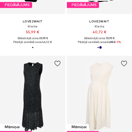
PIEDĀVĀJUMS
PIEDĀVĀJUMS
LOVE2WAIT
LOVE2WAIT
Kleita
Kleita
55,99 €
40,72 €
Sākotnējā cena: 69,99 €
Sākotnējā cena: 59,99 €
Pēdējā zemākā cena:
46,32 €
Pēdējā zemākā cena:
41,99 €
-3%
Māmiņai
Māmiņai