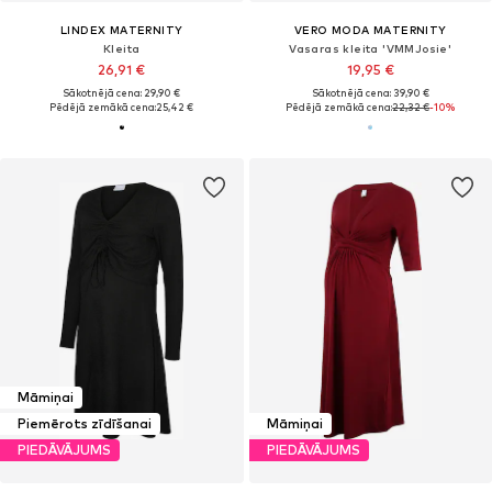
LINDEX MATERNITY
VERO MODA MATERNITY
Kleita
Vasaras kleita 'VMMJosie'
26,91 €
19,95 €
Sākotnējā cena: 29,90 €
Sākotnējā cena: 39,90 €
Pēdējā zemākā cena:
25,42 €
Pēdējā zemākā cena:
22,32 €
-10%
Māmiņai
Piemērots zīdīšanai
Māmiņai
PIEDĀVĀJUMS
PIEDĀVĀJUMS