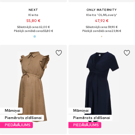
NEXT
ONLY MATERNITY
Kleita
Kleita 'OLMLovely'
55,80 €
47,92 €
Sākotnējā cena: 62,00 €
Sākotnējā cena: 59,90 €
Pēdējā zemākā cena:
55,80 €
Pēdējā zemākā cena:
23,96 €
Māmiņai
Māmiņai
Piemērots zīdīšanai
Piemērots zīdīšanai
PIEDĀVĀJUMS
PIEDĀVĀJUMS