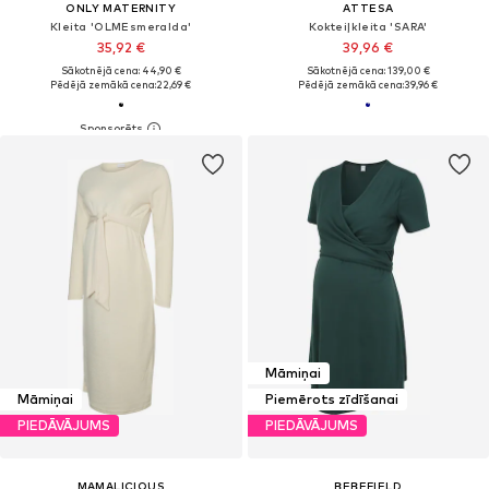
ONLY MATERNITY
ATTESA
Kleita 'OLMEsmeralda'
Kokteiļkleita 'SARA'
35,92 €
39,96 €
Sākotnējā cena: 44,90 €
Sākotnējā cena: 139,00 €
Pēdējā zemākā cena:
22,69 €
Pēdējā zemākā cena:
39,96 €
Māmiņai
Māmiņai
Piemērots zīdīšanai
PIEDĀVĀJUMS
PIEDĀVĀJUMS
MAMALICIOUS
BEBEFIELD