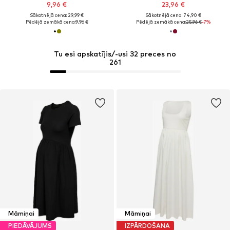
9,96 €
23,96 €
Sākotnējā cena: 29,99 €
Sākotnējā cena: 74,90 €
Pēdējā zemākā cena:
9,96 €
Pēdējā zemākā cena:
25,96 €
-7%
Tu esi apskatījis/-usi 32 preces no
261
Māmiņai
Māmiņai
PIEDĀVĀJUMS
IZPĀRDOŠANA