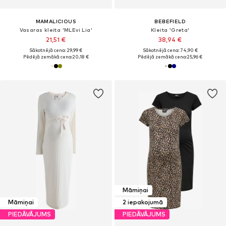
MAMALICIOUS
BEBEFIELD
Vasaras kleita 'MLEvi Lia'
Kleita 'Greta'
21,51 €
38,94 €
Sākotnējā cena: 29,99 €
Sākotnējā cena: 74,90 €
Pēdējā zemākā cena:
20,18 €
Pēdējā zemākā cena:
25,96 €
Māmiņai
Māmiņai
2 iepakojumā
PIEDĀVĀJUMS
PIEDĀVĀJUMS