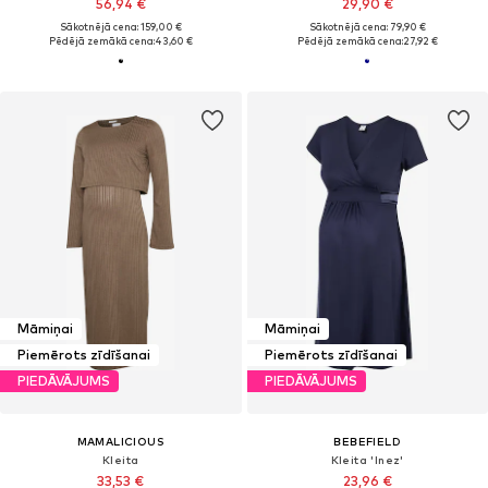
56,94 €
29,90 €
Sākotnējā cena: 159,00 €
Sākotnējā cena: 79,90 €
Pēdējā zemākā cena:
43,60 €
Pēdējā zemākā cena:
27,92 €
Māmiņai
Māmiņai
Piemērots zīdīšanai
Piemērots zīdīšanai
PIEDĀVĀJUMS
PIEDĀVĀJUMS
MAMALICIOUS
BEBEFIELD
Kleita
Kleita 'Inez'
33,53 €
23,96 €