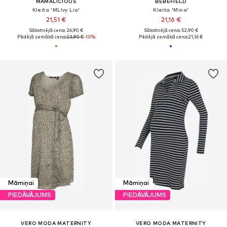
MAMALICIOUS
BEBEFIELD
Kleita 'MLIvy Lia'
Kleita 'Mina'
21,51 €
21,16 €
Sākotnējā cena: 26,90 €
Sākotnējā cena: 52,90 €
Pēdējā zemākā cena:
23,90 €
-10%
Pēdējā zemākā cena:
21,16 €
Māmiņai
Māmiņai
PIEDĀVĀJUMS
PIEDĀVĀJUMS
VERO MODA MATERNITY
VERO MODA MATERNITY