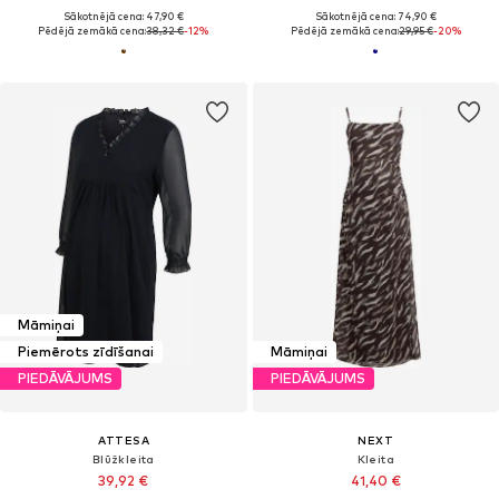
Sākotnējā cena: 47,90 €
Sākotnējā cena: 74,90 €
Pēdējā zemākā cena:
38,32 €
-12%
Pēdējā zemākā cena:
29,95 €
-20%
Māmiņai
Piemērots zīdīšanai
Māmiņai
PIEDĀVĀJUMS
PIEDĀVĀJUMS
ATTESA
NEXT
Blūžkleita
Kleita
39,92 €
41,40 €