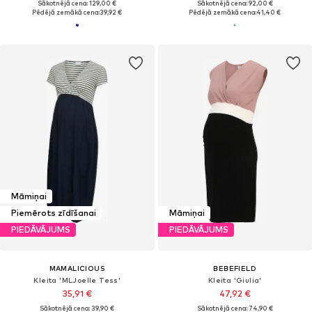
Sākotnējā cena: 129,00 €
Sākotnējā cena: 92,00 €
Pēdējā zemākā cena:
39,92 €
Pēdējā zemākā cena:
41,40 €
Māmiņai
Piemērots zīdīšanai
Māmiņai
PIEDĀVĀJUMS
PIEDĀVĀJUMS
MAMALICIOUS
BEBEFIELD
Kleita 'MLJoelle Tess'
Kleita 'Giulia'
35,91 €
47,92 €
Sākotnējā cena: 39,90 €
Sākotnējā cena: 74,90 €