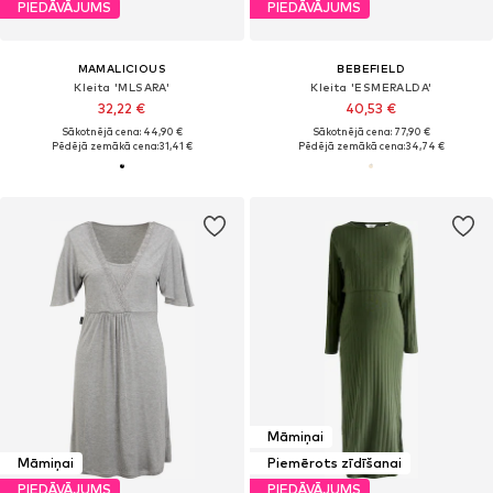
PIEDĀVĀJUMS
PIEDĀVĀJUMS
MAMALICIOUS
BEBEFIELD
Kleita 'MLSARA'
Kleita 'ESMERALDA'
32,22 €
40,53 €
Sākotnējā cena: 44,90 €
Sākotnējā cena: 77,90 €
Pēdējā zemākā cena:
31,41 €
Pēdējā zemākā cena:
34,74 €
Māmiņai
Māmiņai
Piemērots zīdīšanai
PIEDĀVĀJUMS
PIEDĀVĀJUMS