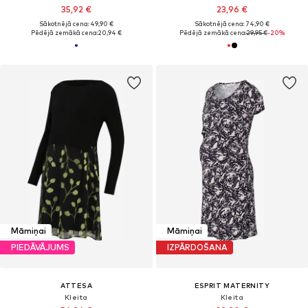
35,92 €
23,96 €
Sākotnējā cena: 49,90 €
Sākotnējā cena: 74,90 €
Pēdējā zemākā cena:
20,94 €
Pēdējā zemākā cena:
29,95 €
-20%
Māmiņai
Māmiņai
PIEDĀVĀJUMS
IZPĀRDOŠANA
ATTESA
ESPRIT MATERNITY
Kleita
Kleita