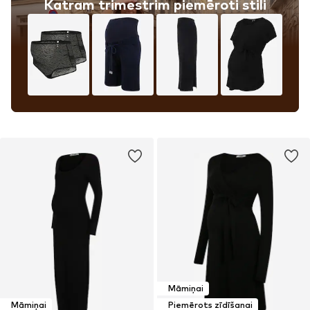
Katram trimestrim piemēroti stili
Māmiņai
Māmiņai
Piemērots zīdīšanai