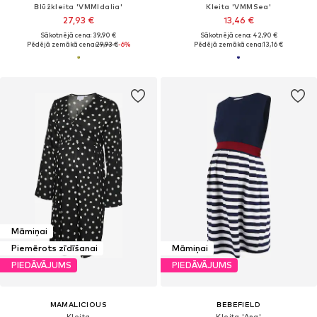
Blūžkleita 'VMMIdalia'
Kleita 'VMMSea'
27,93 €
13,46 €
Sākotnējā cena: 39,90 €
Sākotnējā cena: 42,90 €
Pēdējā zemākā cena:
29,93 €
-6%
Pēdējā zemākā cena:
13,16 €
Māmiņai
Piemērots zīdīšanai
Māmiņai
PIEDĀVĀJUMS
PIEDĀVĀJUMS
MAMALICIOUS
BEBEFIELD
Kleita
Kleita 'Ana'