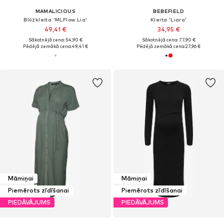
MAMALICIOUS
BEBEFIELD
Blūžkleita 'MLFlow Lia'
Kleita 'Liara'
49,41 €
34,95 €
Sākotnējā cena: 54,90 €
Sākotnējā cena: 77,90 €
Pēdējā zemākā cena:
49,41 €
Pēdējā zemākā cena:
27,96 €
Māmiņai
Māmiņai
Piemērots zīdīšanai
Piemērots zīdīšanai
PIEDĀVĀJUMS
PIEDĀVĀJUMS