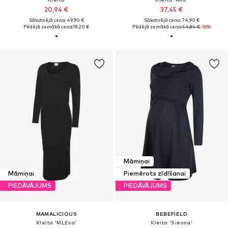
20,94 €
37,45 €
Sākotnējā cena: 49,90 €
Sākotnējā cena: 74,90 €
Pēdējā zemākā cena:
19,20 €
Pēdējā zemākā cena:
44,94 €
-16%
Māmiņai
Māmiņai
Piemērots zīdīšanai
PIEDĀVĀJUMS
PIEDĀVĀJUMS
MAMALICIOUS
BEBEFIELD
Kleita 'MLEva'
Kleita 'Sienna'