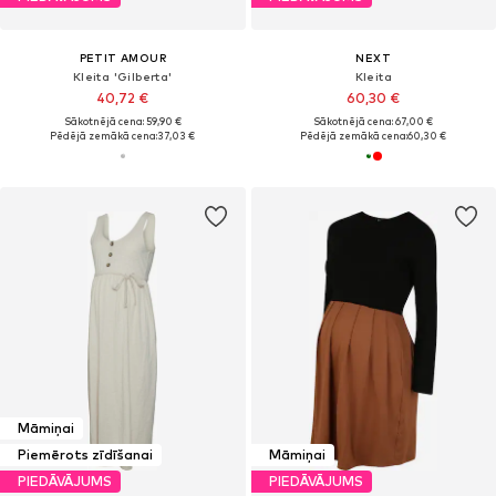
PETIT AMOUR
NEXT
Kleita 'Gilberta'
Kleita
40,72 €
60,30 €
Sākotnējā cena: 59,90 €
Sākotnējā cena: 67,00 €
Pēdējā zemākā cena:
37,03 €
Pēdējā zemākā cena:
60,30 €
Māmiņai
Piemērots zīdīšanai
Māmiņai
PIEDĀVĀJUMS
PIEDĀVĀJUMS