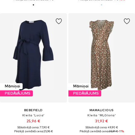
Māmiņai
Māmiņai
PIEDĀVĀJUMS
PIEDĀVĀJUMS
BEBEFIELD
MAMALICIOUS
Kleita 'Lucia'
Kleita 'MLGloria'
25,96 €
31,92 €
Sākotnējā cena: 77,90 €
Sākotnējā cena: 49,90 €
Pēdējā zemākā cena:
25,96 €
Pēdējā zemākā cena:
35,91 €
-11%