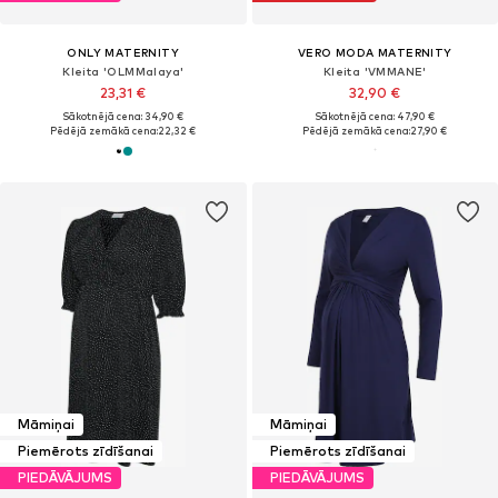
ONLY MATERNITY
VERO MODA MATERNITY
Kleita 'OLMMalaya'
Kleita 'VMMANE'
23,31 €
32,90 €
Sākotnējā cena: 34,90 €
Sākotnējā cena: 47,90 €
Pēdējā zemākā cena:
22,32 €
Pēdējā zemākā cena:
27,90 €
Māmiņai
Māmiņai
Piemērots zīdīšanai
Piemērots zīdīšanai
PIEDĀVĀJUMS
PIEDĀVĀJUMS