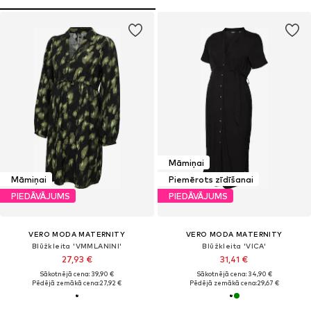
Māmiņai
Māmiņai
Piemērots zīdīšanai
PIEDĀVĀJUMS
PIEDĀVĀJUMS
VERO MODA MATERNITY
VERO MODA MATERNITY
Blūžkleita 'VMMLANINI'
Blūžkleita 'VICA'
27,93 €
31,41 €
Sākotnējā cena: 39,90 €
Sākotnējā cena: 34,90 €
Pēdējā zemākā cena:
27,92 €
Pēdējā zemākā cena:
29,67 €