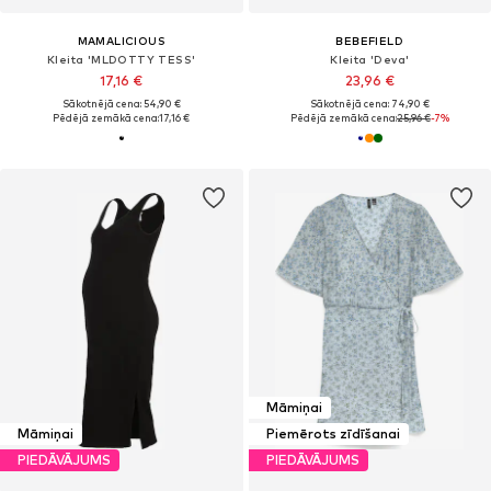
MAMALICIOUS
BEBEFIELD
Kleita 'MLDOTTY TESS'
Kleita 'Deva'
17,16 €
23,96 €
Sākotnējā cena: 54,90 €
Sākotnējā cena: 74,90 €
Pēdējā zemākā cena:
17,16 €
Pēdējā zemākā cena:
25,96 €
-7%
Māmiņai
Māmiņai
Piemērots zīdīšanai
PIEDĀVĀJUMS
PIEDĀVĀJUMS