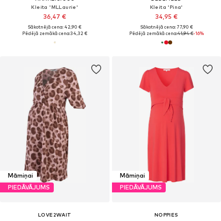
Kleita 'MLLaurie'
Kleita 'Pina'
36,47 €
34,95 €
Sākotnējā cena: 42,90 €
Sākotnējā cena: 77,90 €
Pēdējā zemākā cena:
34,32 €
Pēdējā zemākā cena:
41,94 €
-16%
Māmiņai
Māmiņai
PIEDĀVĀJUMS
PIEDĀVĀJUMS
LOVE2WAIT
NOPPIES