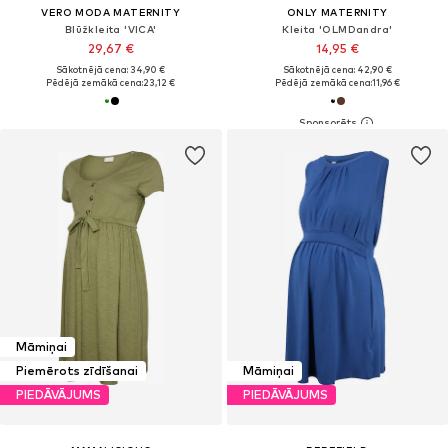
VERO MODA MATERNITY
ONLY MATERNITY
Blūžkleita 'VICA'
Kleita 'OLMDandra'
29,67 €
14,95 €
Sākotnējā cena: 34,90 €
Sākotnējā cena: 42,90 €
Pēdējā zemākā cena:
23,12 €
Pēdējā zemākā cena:
11,96 €
Māmiņai
Piemērots zīdīšanai
Māmiņai
PIEDĀVĀJUMS
PIEDĀVĀJUMS