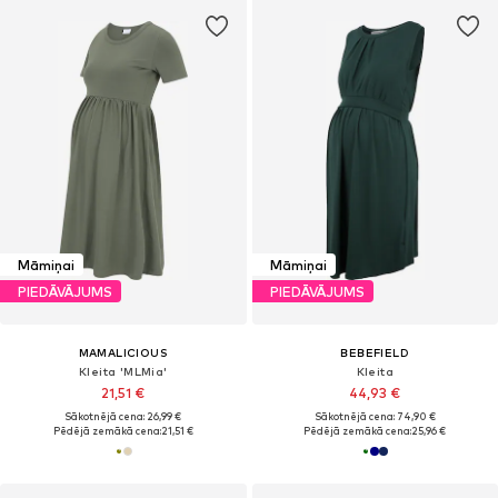
Māmiņai
Māmiņai
PIEDĀVĀJUMS
PIEDĀVĀJUMS
MAMALICIOUS
BEBEFIELD
Kleita 'MLMia'
Kleita
21,51 €
44,93 €
Sākotnējā cena: 26,99 €
Sākotnējā cena: 74,90 €
Pēdējā zemākā cena:
21,51 €
Pēdējā zemākā cena:
25,96 €