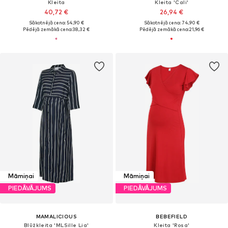
Kleita
Kleita 'Cali'
40,72 €
26,94 €
Sākotnējā cena: 54,90 €
Sākotnējā cena: 74,90 €
Pēdējā zemākā cena:
38,32 €
Pēdējā zemākā cena:
21,96 €
Māmiņai
Māmiņai
PIEDĀVĀJUMS
PIEDĀVĀJUMS
MAMALICIOUS
BEBEFIELD
Blūžkleita 'MLSille Lia'
Kleita 'Rosa'