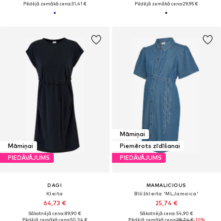
Pēdējā zemākā cena:
31,41 €
Pēdējā zemākā cena:
29,95 €
Māmiņai
Māmiņai
Piemērots zīdīšanai
PIEDĀVĀJUMS
PIEDĀVĀJUMS
DAGI
MAMALICIOUS
Kleita
Blūžkleita 'MLJamaica'
64,73 €
25,74 €
Sākotnējā cena: 89,90 €
Sākotnējā cena: 54,90 €
Pēdējā zemākā cena:
50,34 €
Pēdējā zemākā cena:
28,74 €
-10%