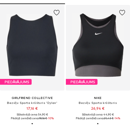
PIEDĀVĀJUMS
PIEDĀVĀJUMS
GIRLFRIEND COLLECTIVE
NIKE
Bezvīļu Sporta krūšturis 'Dylan'
Bezvīļu Sporta krūšturis
17,16 €
26,94 €
Sākotnējā cena: 54,90 €
Sākotnējā cena: 44,90 €
Pēdējā zemākā cena:
19,16 €
-10%
Pēdējā zemākā cena:
31,43 €
-14%