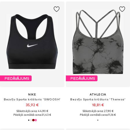
PIEDĀVĀJUMS
PIEDĀVĀJUMS
NIKE
ATHLECIA
Bezvīļu Sporta krūšturis 'SWOOSH'
Bezvīļu Sporta krūšturis 'Theresa'
35,92 €
18,81 €
Sākotnējā cena: 44,90 €
Sākotnējā cena: 27,90 €
Pēdējā zemākā cena:
31,43 €
Pēdējā zemākā cena:
11,16 €