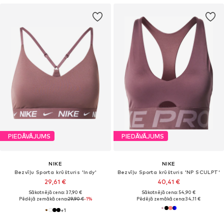
PIEDĀVĀJUMS
PIEDĀVĀJUMS
NIKE
NIKE
Bezvīļu Sporta krūšturis 'Indy'
Bezvīļu Sporta krūšturis 'NP SCULPT'
29,61 €
40,41 €
Sākotnējā cena: 37,90 €
Sākotnējā cena: 54,90 €
Pēdējā zemākā cena:
29,90 €
-1%
Pēdējā zemākā cena:
34,11 €
+
1