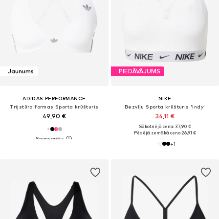
Jaunums
PIEDĀVĀJUMS
ADIDAS PERFORMANCE
NIKE
Trijstūra formas Sporta krūšturis
Bezvīļu Sporta krūšturis 'Indy'
49,90 €
34,11 €
Sākotnējā cena: 37,90 €
Pēdējā zemākā cena:
26,91 €
+
1