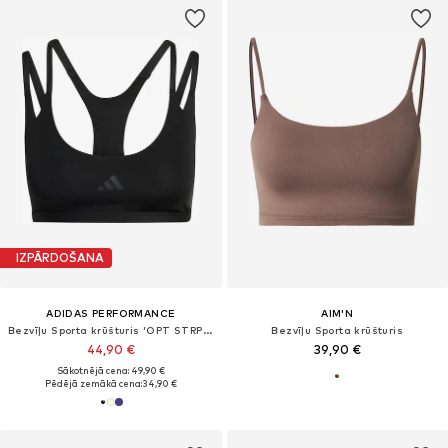
IZPĀRDOŠANA
ADIDAS PERFORMANCE
AIM'N
Bezvīļu Sporta krūšturis 'OPT STRP LS BRA'
Bezvīļu Sporta krūšturis
44,90 €
39,90 €
Sākotnējā cena: 49,90 €
Pēdējā zemākā cena:
34,90 €