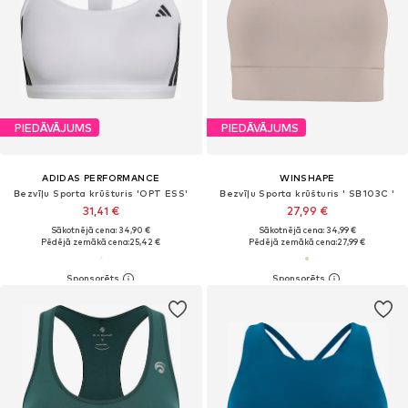
PIEDĀVĀJUMS
PIEDĀVĀJUMS
ADIDAS PERFORMANCE
WINSHAPE
Bezvīļu Sporta krūšturis 'OPT ESS'
Bezvīļu Sporta krūšturis ' SB103C '
31,41 €
27,99 €
Sākotnējā cena: 34,90 €
Sākotnējā cena: 34,99 €
Pēdējā zemākā cena:
25,42 €
Pēdējā zemākā cena:
27,99 €