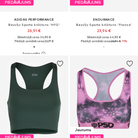
PIEDĀVĀJUMS
PIEDĀVĀJUMS
ADIDAS PERFORMANCE
ENDURANCE
Bezvīļu Sporta krūšturis 'HYG'
Bezvīļu Sporta krūšturis 'Franza'
26,91 €
23,94 €
Sākotnējā cena: 34,90 €
Sākotnējā cena: 44,90 €
Pēdējā zemākā cena:
26,91 €
Pēdējā zemākā cena:
26,94 €
-11%
Jaunums
PIEDĀVĀJUMS
PIEDĀVĀJUMS