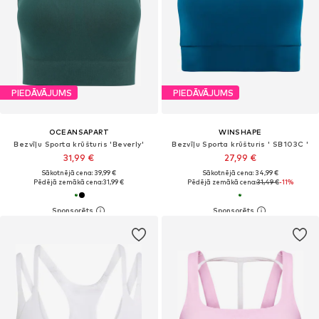
PIEDĀVĀJUMS
PIEDĀVĀJUMS
OCEANSAPART
WINSHAPE
Bezvīļu Sporta krūšturis 'Beverly'
Bezvīļu Sporta krūšturis ' SB103C '
31,99 €
27,99 €
Sākotnējā cena: 39,99 €
Sākotnējā cena: 34,99 €
Pēdējā zemākā cena:
31,99 €
Pēdējā zemākā cena:
31,49 €
-11%