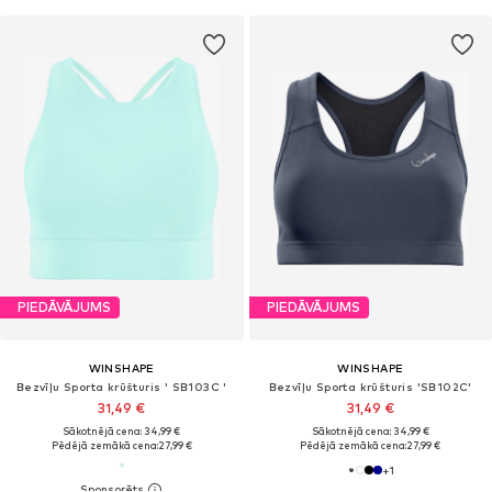
PIEDĀVĀJUMS
PIEDĀVĀJUMS
WINSHAPE
WINSHAPE
Bezvīļu Sporta krūšturis ' SB103C '
Bezvīļu Sporta krūšturis 'SB102C'
31,49 €
31,49 €
Sākotnējā cena: 34,99 €
Sākotnējā cena: 34,99 €
Pēdējā zemākā cena:
27,99 €
Pēdējā zemākā cena:
27,99 €
+
1