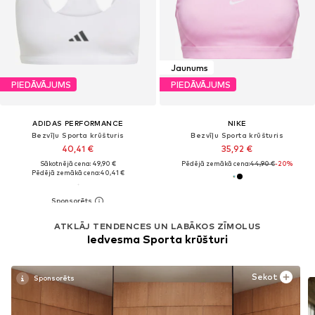
Jaunums
PIEDĀVĀJUMS
PIEDĀVĀJUMS
ADIDAS PERFORMANCE
NIKE
Bezvīļu Sporta krūšturis
Bezvīļu Sporta krūšturis
40,41 €
35,92 €
Sākotnējā cena: 49,90 €
Pēdējā zemākā cena:
44,90 €
-20%
Pēdējā zemākā cena:
40,41 €
ATKLĀJ TENDENCES UN LABĀKOS ZĪMOLUS
Iedvesma Sporta krūšturi
Sekot