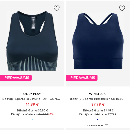
PIEDĀVĀJUMS
PIEDĀVĀJUMS
ONLY PLAY
WINSHAPE
Bezvīļu Sporta krūšturis 'ONPCONTRA-2'
Bezvīļu Sporta krūšturis ' SB103C '
14,89 €
27,99 €
Sākotnējā cena: 32,90 €
Sākotnējā cena: 34,99 €
Pēdējā zemākā cena:
16,03 €
-7%
Pēdējā zemākā cena:
27,99 €