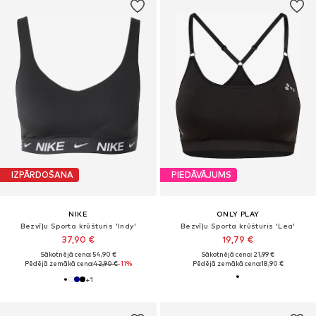
IZPĀRDOŠANA
PIEDĀVĀJUMS
NIKE
ONLY PLAY
Bezvīļu Sporta krūšturis 'Indy'
Bezvīļu Sporta krūšturis 'Lea'
37,90 €
19,79 €
Sākotnējā cena: 54,90 €
Sākotnējā cena: 21,99 €
Pēdējā zemākā cena:
42,90 €
-11%
Pēdējā zemākā cena:
18,90 €
+
1