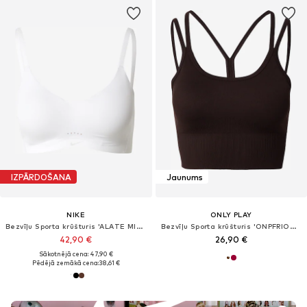
IZPĀRDOŠANA
Jaunums
NIKE
ONLY PLAY
Bezvīļu Sporta krūšturis 'ALATE MINIMALIST'
Bezvīļu Sporta krūšturis 'ONPFRION-2'
42,90 €
26,90 €
Sākotnējā cena: 47,90 €
Pēdējā zemākā cena:
38,61 €