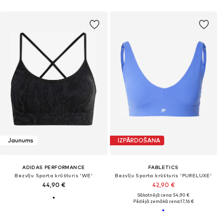
Jaunums
IZPĀRDOŠANA
ADIDAS PERFORMANCE
FABLETICS
Bezvīļu Sporta krūšturis 'WE'
Bezvīļu Sporta krūšturis 'PURELUXE'
44,90 €
42,90 €
Sākotnējā cena: 54,90 €
Pēdējā zemākā cena:
17,16 €