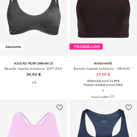
Jaunums
PIEDĀVĀJUMS
ADIDAS PERFORMANCE
WINSHAPE
Bezvīļu Sporta krūšturis 'OPT ESS'
Bezvīļu Sporta krūšturis ' SB103C '
39,90 €
27,99 €
Sākotnējā cena: 34,99 €
Pēdējā zemākā cena:
27,99 €