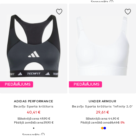
PIEDĀVĀJUMS
PIEDĀVĀJUMS
ADIDAS PERFORMANCE
UNDER ARMOUR
Bezvīļu Sporta krūšturis
Bezvīļu Sporta krūšturis 'Infinity 2.0'
40,41 €
29,61 €
Sākotnējā cena: 49,90 €
Sākotnējā cena: 44,90 €
Pēdējā zemākā cena:
39,90 €
Pēdējā zemākā cena:
31,41 €
-5%