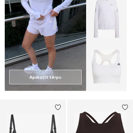
Apskatīt tērpu