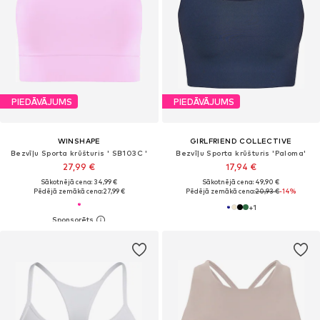
PIEDĀVĀJUMS
PIEDĀVĀJUMS
WINSHAPE
GIRLFRIEND COLLECTIVE
Bezvīļu Sporta krūšturis ' SB103C '
Bezvīļu Sporta krūšturis 'Paloma'
27,99 €
17,94 €
Sākotnējā cena: 34,99 €
Sākotnējā cena: 49,90 €
Pēdējā zemākā cena:
27,99 €
Pēdējā zemākā cena:
20,93 €
-14%
+
1