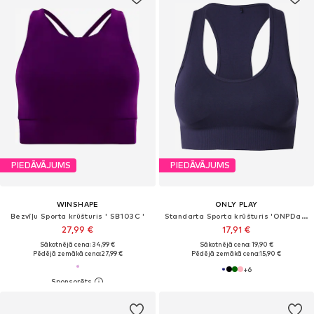
PIEDĀVĀJUMS
PIEDĀVĀJUMS
WINSHAPE
ONLY PLAY
Bezvīļu Sporta krūšturis ' SB103C '
Standarta Sporta krūšturis 'ONPDaisy'
27,99 €
17,91 €
Sākotnējā cena: 34,99 €
Sākotnējā cena: 19,90 €
Pēdējā zemākā cena:
27,99 €
Pēdējā zemākā cena:
15,90 €
+
6