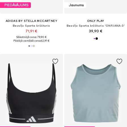
PIEDĀVĀJUMS
Jaunums
ADIDAS BY STELLA MCCARTNEY
ONLY PLAY
Bezvīļu Sporta krūšturis
Bezvīļu Sporta krūšturis 'ONPJANA-3'
71,91 €
39,90 €
Sākotnējā cena: 79,90 €
Pēdējā zemākā cena:
62,91 €