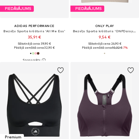
PIEDĀVĀJUMS
PIEDĀVĀJUMS
ADIDAS PERFORMANCE
ONLY PLAY
Bezvīļu Sporta krūšturis 'All Me Ess'
Bezvīļu Sporta krūšturis 'ONPDaisy-2-Ajessa'
35,91 €
9,54 €
Sākotnējā cena: 39,90 €
Sākotnējā cena: 26,90 €
Pēdējā zemākā cena:
32,90 €
Pēdējā zemākā cena:
10,32 €
-7%
Premium