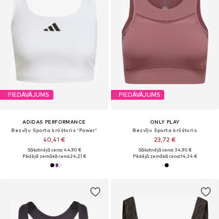
PIEDĀVĀJUMS
PIEDĀVĀJUMS
ADIDAS PERFORMANCE
ONLY PLAY
Bezvīļu Sporta krūšturis 'Power'
Bezvīļu Sporta krūšturis
40,41 €
23,72 €
Sākotnējā cena: 44,90 €
Sākotnējā cena: 34,90 €
Pēdējā zemākā cena:
24,21 €
Pēdējā zemākā cena:
14,34 €