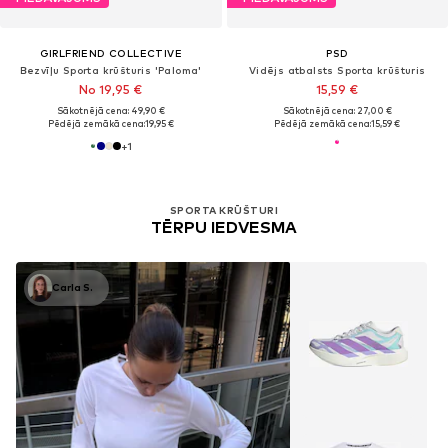
GIRLFRIEND COLLECTIVE
PSD
Bezvīļu Sporta krūšturis 'Paloma'
Vidējs atbalsts Sporta krūšturis
No 19,95 €
15,59 €
Sākotnējā cena: 49,90 €
Sākotnējā cena: 27,00 €
Pēdējā zemākā cena:
19,95 €
Pēdējā zemākā cena:
15,59 €
+
1
SPORTA KRŪŠTURI
TĒRPU IEDVESMA
Carla S.