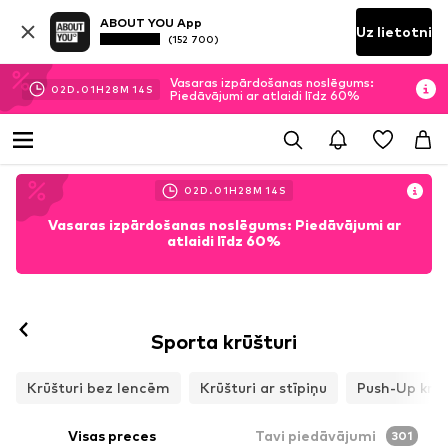
ABOUT YOU App
Uz lietotni
(152 700)
Vasaras izpārdošanas noslēgums:
02
D.
01
H
28
M
11
S
Piedāvājumi ar atlaidi līdz 60%
02
D.
01
H
28
M
11
S
Vasaras izpārdošanas noslēgums: Piedāvājumi ar
atlaidi līdz 60%
Sporta krūšturi
Krūšturi bez lencēm
Krūšturi ar stīpiņu
Push-Up krūš
Visas preces
Tavi piedāvājumi
301