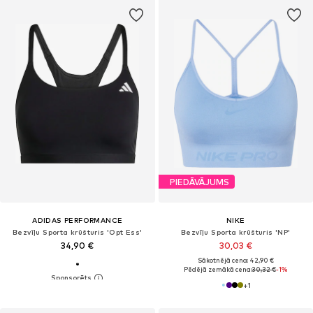
PIEDĀVĀJUMS
ADIDAS PERFORMANCE
NIKE
Bezvīļu Sporta krūšturis 'Opt Ess'
Bezvīļu Sporta krūšturis 'NP'
34,90 €
30,03 €
Sākotnējā cena: 42,90 €
Pēdējā zemākā cena:
30,32 €
-1%
+
1