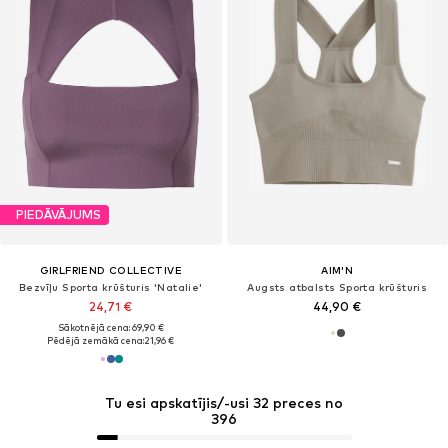
PIEDĀVĀJUMS
GIRLFRIEND COLLECTIVE
AIM'N
Bezvīļu Sporta krūšturis 'Natalie'
Augsts atbalsts Sporta krūšturis
24,71 €
44,90 €
Sākotnējā cena: 69,90 €
Pēdējā zemākā cena:
21,96 €
Tu esi apskatījis/-usi 32 preces no
396