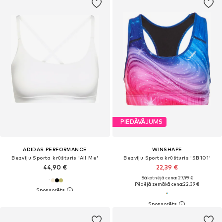
PIEDĀVĀJUMS
ADIDAS PERFORMANCE
WINSHAPE
Bezvīļu Sporta krūšturis 'All Me'
Bezvīļu Sporta krūšturis 'SB101'
44,90 €
22,39 €
Sākotnējā cena: 27,99 €
Pēdējā zemākā cena:
22,39 €