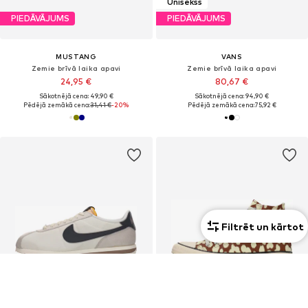
Unisekss
PIEDĀVĀJUMS
PIEDĀVĀJUMS
MUSTANG
VANS
Zemie brīvā laika apavi
Zemie brīvā laika apavi
24,95 €
80,67 €
Sākotnējā cena: 49,90 €
Sākotnējā cena: 94,90 €
Pēdējā zemākā cena:
31,41 €
-20%
Pēdējā zemākā cena:
75,92 €
Filtrēt un kārtot
Unisekss