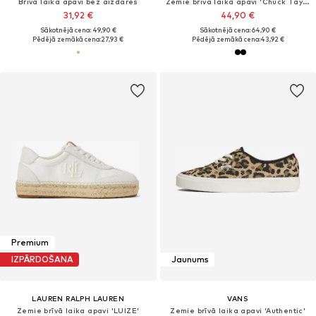
Brīvā laika apavi bez aizdares
Zemie brīvā laika apavi 'Chuck Taylor All Star'
31,92 €
44,90 €
Sākotnējā cena: 49,90 €
Sākotnējā cena: 64,90 €
Pēdējā zemākā cena:
27,93 €
Pēdējā zemākā cena:
43,92 €
Premium
IZPĀRDOŠANA
Jaunums
LAUREN RALPH LAUREN
VANS
Zemie brīvā laika apavi 'LUIZE'
Zemie brīvā laika apavi 'Authentic'