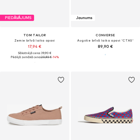
PIEDĀVĀJUMS
Jaunums
TOM TAILOR
CONVERSE
Zemie brīvā laika apavi
Augstie brīvā laika apavi 'CTAS'
17,94 €
89,90 €
Sākotnējā cena: 39,90 €
Pēdējā zemākā cena:
20,93 €
-14%