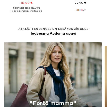
115,00 €
79,90 €
Sākotnējā cena: 165,00 €
+
2
Pēdējā zemākā cena:
69,00 €
ATKLĀJ TENDENCES UN LABĀKOS ZĪMOLUS
Iedvesma Auduma apavi
"Foršā mamma"