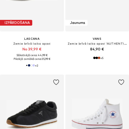
IZPĀRDOŠANA
Jaunums
LASCANA
VANS
Zemie brīvā laika apavi
Zemie brīvā laika apavi 'AUTHENTIC'
No 39,99 €
84,90 €
Sākotnējā cena: 44,99 €
+
5
Pēdējā zemākā cena:
35,99 €
+
2