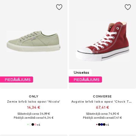
Unisekss
PIEDĀVĀJUMS
PIEDĀVĀJUMS
ONLY
CONVERSE
Zemie brīvā laika apavi 'Nicola'
Augstie brīvā laika apavi 'Chuck Taylor All Star'
14,34 €
67,41 €
Sākotnējā cena: 34,99 €
Sākotnējā cena: 74,90 €
Pēdējā zemākā cena:
14,34 €
Pēdējā zemākā cena:
67,41 €
+
4
+
4