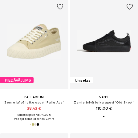
PIEDĀVĀJUMS
Unisekss
PALLADIUM
VANS
Zemie brīvā laika apavi 'Palla Ace'
Zemie brīvā laika apavi 'Old Skool'
38,43 €
110,00 €
Sākotnējā cena: 74,90 €
Pēdējā zemākā cena:
32,94 €