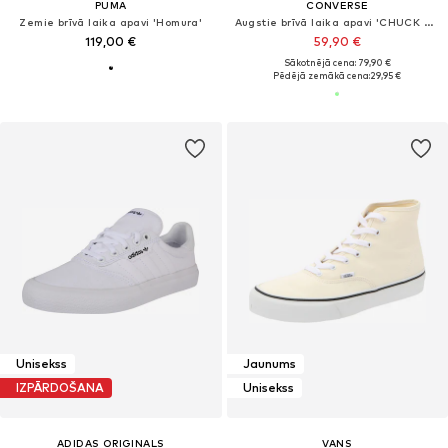
PUMA
CONVERSE
Zemie brīvā laika apavi 'Homura'
Augstie brīvā laika apavi 'CHUCK TAYLOR ALL STAR'
119,00 €
59,90 €
Sākotnējā cena: 79,90 €
Pēdējā zemākā cena:
29,95 €
Unisekss
Jaunums
IZPĀRDOŠANA
Unisekss
ADIDAS ORIGINALS
VANS