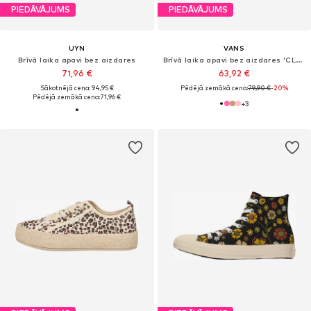
PIEDĀVĀJUMS
PIEDĀVĀJUMS
UYN
VANS
Brīvā laika apavi bez aizdares
Brīvā laika apavi bez aizdares 'CLASSIC'
71,96 €
63,92 €
Sākotnējā cena: 94,95 €
Pēdējā zemākā cena:
79,90 €
-20%
Pēdējā zemākā cena:
71,96 €
+
3