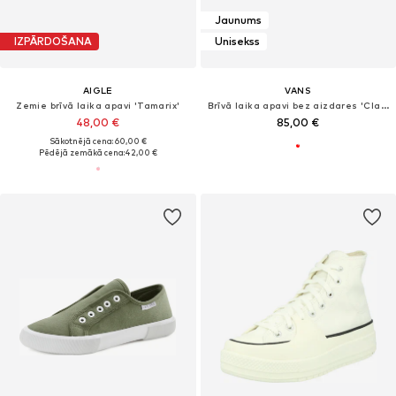
Jaunums
IZPĀRDOŠANA
Unisekss
AIGLE
VANS
Zemie brīvā laika apavi 'Tamarix'
Brīvā laika apavi bez aizdares 'Classic'
48,00 €
85,00 €
Sākotnējā cena: 60,00 €
Pēdējā zemākā cena:
42,00 €