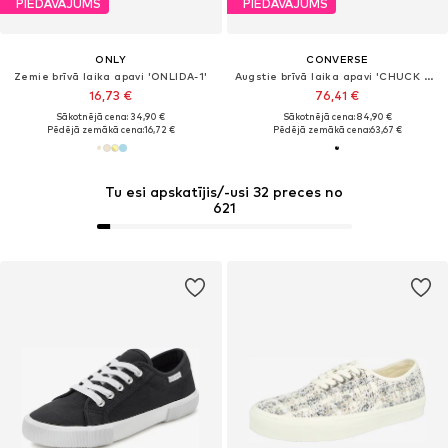
PIEDĀVĀJUMS
PIEDĀVĀJUMS
ONLY
CONVERSE
Zemie brīvā laika apavi 'ONLIDA-1'
Augstie brīvā laika apavi 'CHUCK TAYLOR ALL STAR'
16,73 €
76,41 €
Sākotnējā cena: 34,90 €
Sākotnējā cena: 84,90 €
Pēdējā zemākā cena:
16,72 €
Pēdējā zemākā cena:
63,67 €
Tu esi apskatījis/-usi 32 preces no
621