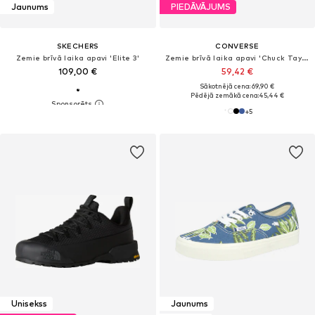
Jaunums
PIEDĀVĀJUMS
SKECHERS
CONVERSE
Zemie brīvā laika apavi 'Elite 3'
Zemie brīvā laika apavi 'Chuck Taylor All Star Classic'
109,00 €
59,42 €
Sākotnējā cena: 69,90 €
Pēdējā zemākā cena:
45,44 €
+
5
Unisekss
Jaunums