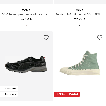
TOMS
VANS
Brīvā laika apavi bez aizdares 'Heritage'
Zemie brīvā laika apavi 'KNU SKOOL'
54,90 €
99,90 €
Jaunums
Unisekss
IZPĀRDOŠANA