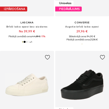
Unisekss
IZPĀRDOŠANA
PIEDĀVĀJUMS
LASCANA
CONVERSE
Brīvā laika apavi bez aizdares
Augstie brīvā laika apavi
No 39,99 €
29,96 €
Pēdējā zemākā cena:
44,99 €
-11%
Sākotnējā cena: 94,90 €
Pēdējā zemākā cena:
25,96 €
+
1