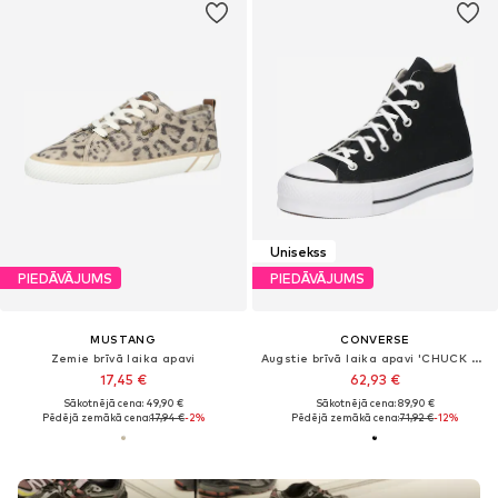
Unisekss
PIEDĀVĀJUMS
PIEDĀVĀJUMS
MUSTANG
CONVERSE
Zemie brīvā laika apavi
Augstie brīvā laika apavi 'CHUCK TAYLOR ALL STAR LIFT PLATFORM WIDE WIDTH'
17,45 €
62,93 €
Sākotnējā cena: 49,90 €
Sākotnējā cena: 89,90 €
Pēdējā zemākā cena:
17,94 €
-2%
Pēdējā zemākā cena:
71,92 €
-12%