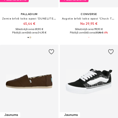
PALLADIUM
CONVERSE
Zemie brīvā laika apavi 'DUNELITE OX CUSH'
Augstie brīvā laika apavi 'Chuck Taylor All Star'
45,44 €
No 29,95 €
Sākotnējā cena: 69,90 €
Sākotnējā cena: 99,90 €
Pēdējā zemākā cena:
34,95 €
Pēdējā zemākā cena:
31,96 €
-6%
Jaunums
Jaunums