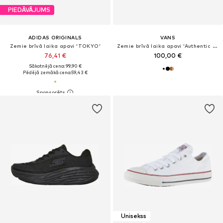
PIEDĀVĀJUMS
ADIDAS ORIGINALS
VANS
Zemie brīvā laika apavi 'TOKYO'
Zemie brīvā laika apavi 'Authentic Hi 2.0'
76,41 €
100,00 €
Sākotnējā cena: 99,90 €
Pēdējā zemākā cena:
59,43 €
Unisekss