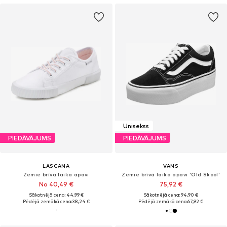
Unisekss
PIEDĀVĀJUMS
PIEDĀVĀJUMS
LASCANA
VANS
Zemie brīvā laika apavi
Zemie brīvā laika apavi 'Old Skool'
No 40,49 €
75,92 €
Sākotnējā cena: 44,99 €
Sākotnējā cena: 94,90 €
Pēdējā zemākā cena:
38,24 €
Pēdējā zemākā cena:
67,92 €