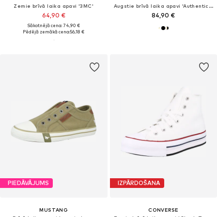
Zemie brīvā laika apavi '3MC'
Augstie brīvā laika apavi 'Authentic Hi 2.0'
64,90 €
84,90 €
Sākotnējā cena: 74,90 €
Pēdējā zemākā cena:
56,18 €
PIEDĀVĀJUMS
IZPĀRDOŠANA
MUSTANG
CONVERSE