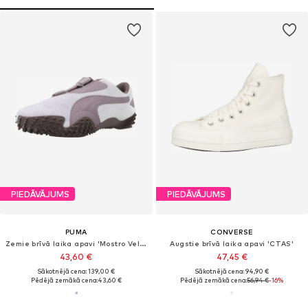
PIEDĀVĀJUMS
PIEDĀVĀJUMS
PUMA
CONVERSE
Zemie brīvā laika apavi 'Mostro Velvet Dream'
Augstie brīvā laika apavi 'CTAS'
43,60 €
47,45 €
Sākotnējā cena: 139,00 €
Sākotnējā cena: 94,90 €
Pēdējā zemākā cena:
43,60 €
Pēdējā zemākā cena:
56,94 €
-16%