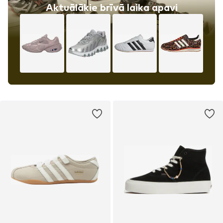
Aktuālākie brīvā laika apavi