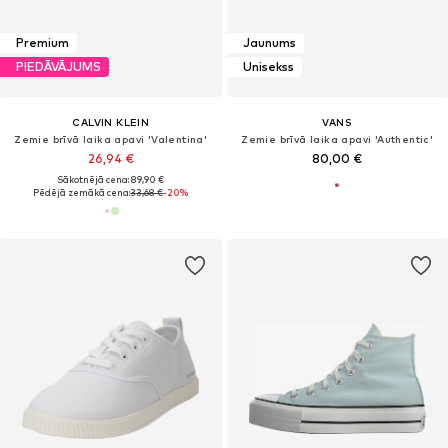
Premium
Jaunums
PIEDĀVĀJUMS
Unisekss
CALVIN KLEIN
VANS
Zemie brīvā laika apavi 'Valentina'
Zemie brīvā laika apavi 'Authentic'
26,94 €
80,00 €
Sākotnējā cena: 89,90 €
Pēdējā zemākā cena:
33,68 €
-20%