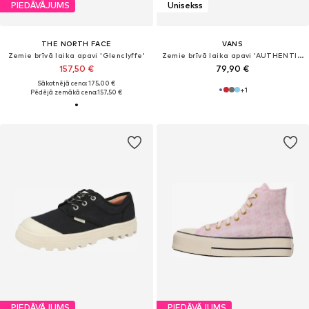
PIEDĀVĀJUMS
Unisekss
THE NORTH FACE
VANS
Zemie brīvā laika apavi 'Glenclyffe'
Zemie brīvā laika apavi 'AUTHENTIC'
157,50 €
79,90 €
Sākotnējā cena: 175,00 €
+
1
Pēdējā zemākā cena:
157,50 €
PIEDĀVĀJUMS
PIEDĀVĀJUMS