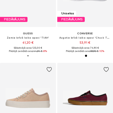
Unisekss
PIEDĀVĀJUMS
PIEDĀVĀJUMS
GUESS
CONVERSE
Zemie brīvā laika apavi 'TIAH'
Augstie brīvā laika apavi 'Chuck Taylor All Star'
41,20 €
53,91 €
Sākotnējā cena: 125,00 €
Sākotnējā cena: 74,90 €
Pēdējā zemākā cena:
44,94 €
-8%
Pēdējā zemākā cena:
59,90 €
-10%