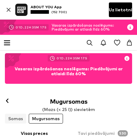
ABOUT YOU App
Uz lietotni
(152 700)
Vasaras izpārdošanas noslēgums:
01
D.
22
H
35
M
15
S
Piedāvājumi ar atlaidi līdz 60%
01
D.
22
H
35
M
15
S
Vasaras izpārdošanas noslēgums: Piedāvājumi ar
atlaidi līdz 60%
Mugursomas
(Mazs (< 25 l)) sievietēm
Somas
Mugursomas
Visas preces
Tavi piedāvājumi
530