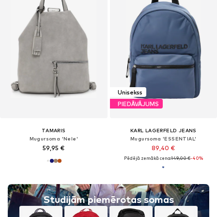
Unisekss
PIEDĀVĀJUMS
TAMARIS
KARL LAGERFELD JEANS
Mugursoma 'Nele'
Mugursoma 'ESSENTIAL'
59,95 €
89,40 €
Pēdējā zemākā cena:
149,00 €
-40%
Studijām piemērotas somas