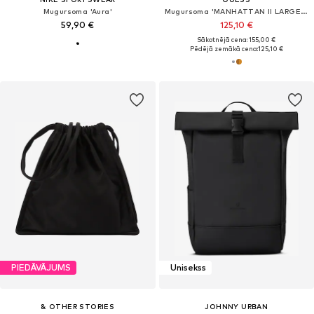
Mugursoma 'Aura'
Mugursoma 'MANHATTAN II LARGE BACKPACK'
59,90 €
125,10 €
Sākotnējā cena: 155,00 €
Pēdējā zemākā cena:
125,10 €
PIEDĀVĀJUMS
Unisekss
& OTHER STORIES
JOHNNY URBAN