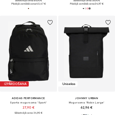
Sākotnējā cena: 89,95 €
Sākotnējā cena: 59,95 €
Pēdējā zemākā cena:
40,47 €
Pēdējā zemākā cena:
34,97 €
IZPĀRDOŠANA
Unisekss
ADIDAS PERFORMANCE
JOHNNY URBAN
Sporta mugursoma 'Sport'
Mugursoma 'Robin Large'
27,90 €
62,96 €
Sākotnējā cena: 34,90 €