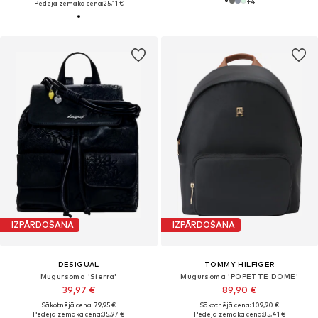
+
4
Pēdējā zemākā cena:
25,11 €
IZPĀRDOŠANA
IZPĀRDOŠANA
DESIGUAL
TOMMY HILFIGER
Mugursoma 'Sierra'
Mugursoma 'POPETTE DOME'
39,97 €
89,90 €
Sākotnējā cena: 79,95 €
Sākotnējā cena: 109,90 €
Pēdējā zemākā cena:
35,97 €
Pēdējā zemākā cena:
85,41 €