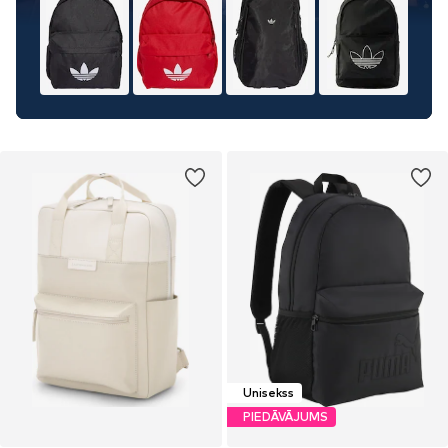
Unisekss
PIEDĀVĀJUMS