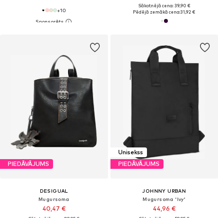
Sākotnējā cena: 39,90 €
+
10
Pēdējā zemākā cena:
31,92 €
Unisekss
PIEDĀVĀJUMS
PIEDĀVĀJUMS
DESIGUAL
JOHNNY URBAN
Mugursoma
Mugursoma 'Ivy'
40,47 €
44,96 €