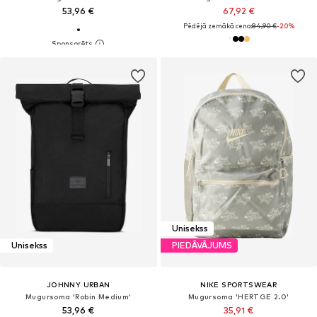
53,96 €
67,92 €
Pēdējā zemākā cena:
84,90 €
-20%
Unisekss
Unisekss
PIEDĀVĀJUMS
JOHNNY URBAN
NIKE SPORTSWEAR
Mugursoma 'Robin Medium'
Mugursoma 'HERTGE 2.0'
53,96 €
35,91 €