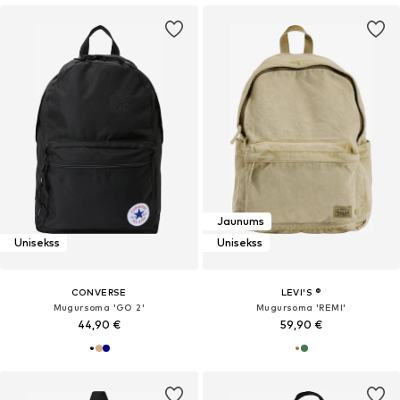
Jaunums
Unisekss
Unisekss
CONVERSE
LEVI'S ®
Mugursoma 'GO 2'
Mugursoma 'REMI'
44,90 €
59,90 €