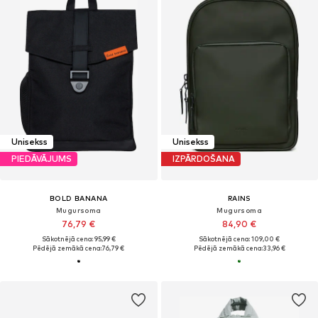
Unisekss
Unisekss
PIEDĀVĀJUMS
IZPĀRDOŠANA
BOLD BANANA
RAINS
Mugursoma
Mugursoma
76,79 €
84,90 €
Sākotnējā cena: 95,99 €
Sākotnējā cena: 109,00 €
Pēdējā zemākā cena:
76,79 €
Pēdējā zemākā cena:
33,96 €