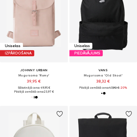
Unisekss
Unisekss
IZPĀRDOŠANA
PIEDĀVĀJUMS
JOHNNY URBAN
VANS
Mugursoma 'Romy'
Mugursoma 'Old Skool'
39,95 €
38,32 €
Sākotnējā cena: 49,95 €
Pēdējā zemākā cena:
47,90 €
-20%
Pēdējā zemākā cena:
23,97 €