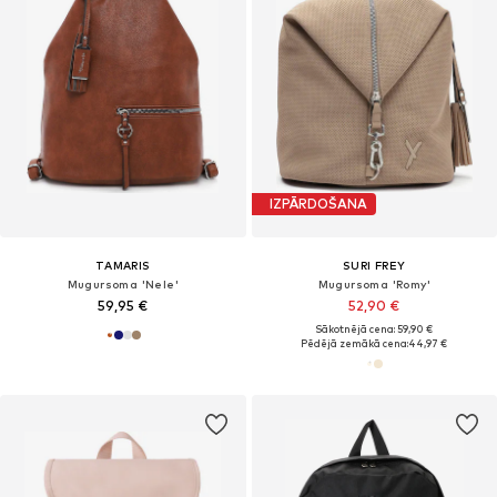
IZPĀRDOŠANA
TAMARIS
SURI FREY
Mugursoma 'Nele'
Mugursoma 'Romy'
59,95 €
52,90 €
Sākotnējā cena: 59,90 €
Pēdējā zemākā cena:
44,97 €