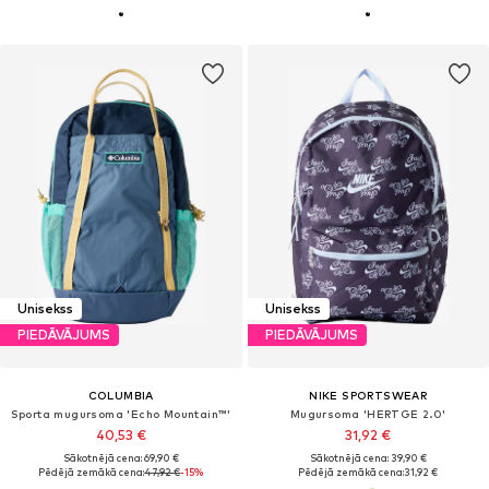
Unisekss
Unisekss
PIEDĀVĀJUMS
PIEDĀVĀJUMS
COLUMBIA
NIKE SPORTSWEAR
Sporta mugursoma 'Echo Mountain™'
Mugursoma 'HERTGE 2.0'
40,53 €
31,92 €
Sākotnējā cena: 69,90 €
Sākotnējā cena: 39,90 €
Pēdējā zemākā cena:
47,92 €
-15%
Pēdējā zemākā cena:
31,92 €