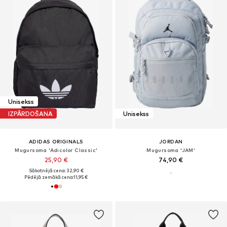
Unisekss
IZPĀRDOŠANA
Unisekss
ADIDAS ORIGINALS
JORDAN
Mugursoma 'Adicolor Classic'
Mugursoma 'JAM'
25,90 €
74,90 €
Sākotnējā cena: 32,90 €
Pēdējā zemākā cena:
11,95 €