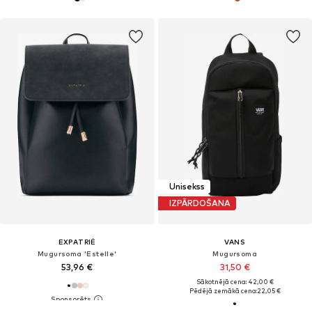
Unisekss
IZPĀRDOŠANA
EXPATRIÉ
VANS
Mugursoma 'Estelle'
Mugursoma
53,96 €
31,50 €
Sākotnējā cena: 42,00 €
Pēdējā zemākā cena:
22,05 €