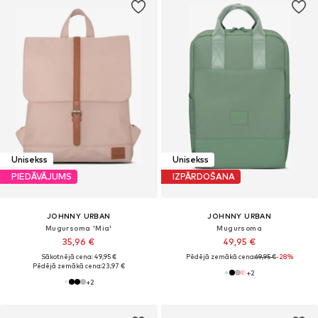
Unisekss
Unisekss
PIEDĀVĀJUMS
IZPĀRDOŠANA
JOHNNY URBAN
JOHNNY URBAN
Mugursoma 'Mia'
Mugursoma
35,96 €
49,95 €
Sākotnējā cena: 49,95 €
Pēdējā zemākā cena:
69,95 €
-28%
Pēdējā zemākā cena:
23,97 €
+
2
+
2