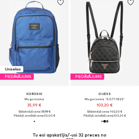
Unisekss
PIEDĀVĀJUMS
PIEDĀVĀJUMS
KOROSHI
GUESS
Mugursoma
Mugursoma 'SG711832'
35,99 €
103,20 €
Sākotnējā cena: 59,99 €
Sākotnējā cena: 145,00 €
Pēdējā zemākā cena:
30,00 €
Pēdējā zemākā cena:
103,20 €
Tu esi apskatījis/-usi 32 preces no