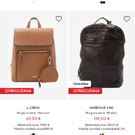
Unisekss
IZPĀRDOŠANA
IZPĀRDOŠANA
L.CREDI
HARBOUR 2ND
Mugursoma 'Ninina'
Mugursoma 'Blake'
69,90 €
139,00 €
Sākotnējā cena: 79,90 €
Sākotnējā cena: 159,00 €
Pēdējā zemākā cena:
59,90 €
Pēdējā zemākā cena:
143,10 €
-2%