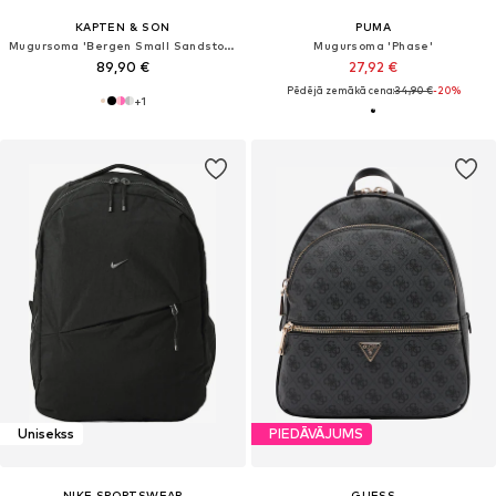
KAPTEN & SON
PUMA
Mugursoma 'Bergen Small Sandstone'
Mugursoma 'Phase'
89,90 €
27,92 €
Pēdējā zemākā cena:
34,90 €
-20%
+
1
Unisekss
PIEDĀVĀJUMS
NIKE SPORTSWEAR
GUESS