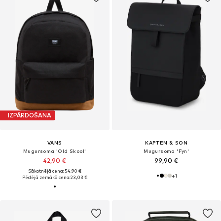
IZPĀRDOŠANA
VANS
KAPTEN & SON
Mugursoma 'Old Skool'
Mugursoma 'Fyn'
42,90 €
99,90 €
Sākotnējā cena: 54,90 €
+
1
Pēdējā zemākā cena:
23,03 €