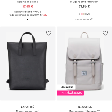
Sporta maisiņš
Mugursoma 'Harvey'
17,45 €
71,96 €
Sākotnējā cena: 49,90 €
+
3
Pēdējā zemākā cena:
20,94 €
-16%
Unisekss
PIEDĀVĀJUMS
EXPATRIÉ
HERSCHEL
Mugursoma 'Lou'
Mugursoma 'Retreat™'