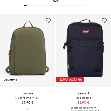
825
Jaunums
IZPĀRDOŠANA
TAMARIS
LEVI'S ®
Mugursoma 'Kimi'
Mugursoma
69,90 €
32,90 €
Sākotnējā cena: 39,95 €
Pēdējā zemākā cena:
31,41 €