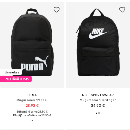
Unisekss
PIEDĀVĀJUMS
PUMA
NIKE SPORTSWEAR
Mugursoma 'Phase'
Mugursoma 'Heritage'
23,92 €
34,90 €
Sākotnējā cena: 29,90 €
Pēdējā zemākā cena:
23,90 €