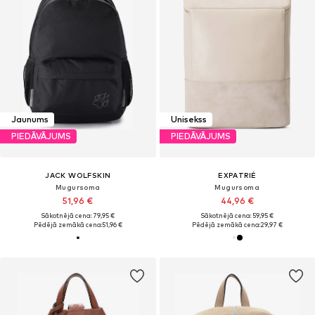
Jaunums
Unisekss
PIEDĀVĀJUMS
PIEDĀVĀJUMS
JACK WOLFSKIN
EXPATRIÉ
Mugursoma
Mugursoma
51,96 €
44,96 €
Sākotnējā cena: 79,95 €
Sākotnējā cena: 59,95 €
Pēdējā zemākā cena:
51,96 €
Pēdējā zemākā cena:
29,97 €