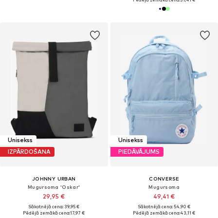
Unisekss
Unisekss
IZPĀRDOŠANA
PIEDĀVĀJUMS
JOHNNY URBAN
CONVERSE
Mugursoma 'Oskar'
Mugursoma
29,95 €
49,41 €
Sākotnējā cena: 39,95 €
Sākotnējā cena: 54,90 €
Pēdējā zemākā cena:
17,97 €
Pēdējā zemākā cena:
43,11 €