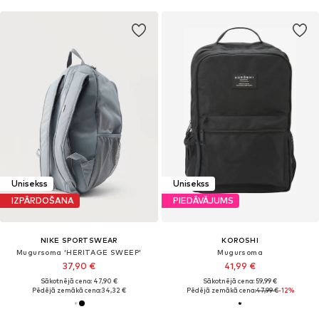
Unisekss
Unisekss
IZPĀRDOŠANA
PIEDĀVĀJUMS
NIKE SPORTSWEAR
KOROSHI
Mugursoma 'HERITAGE SWEEP'
Mugursoma
37,90 €
41,99 €
Sākotnējā cena: 47,90 €
Sākotnējā cena: 59,99 €
Pēdējā zemākā cena:
34,32 €
Pēdējā zemākā cena:
47,99 €
-12%