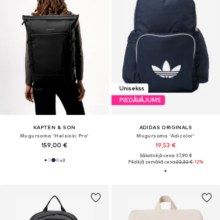
Unisekss
PIEDĀVĀJUMS
KAPTEN & SON
ADIDAS ORIGINALS
Mugursoma 'Helsinki Pro'
Mugursoma 'Adicolor'
159,00 €
19,53 €
Sākotnējā cena: 37,90 €
+
3
Pēdējā zemākā cena:
22,32 €
-12%