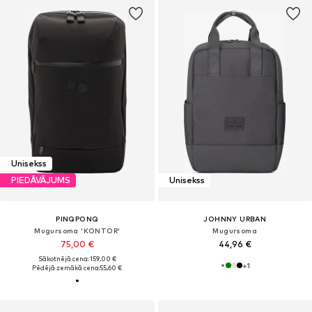
Unisekss
PIEDĀVĀJUMS
Unisekss
PINQPONQ
JOHNNY URBAN
Mugursoma 'KONTOR'
Mugursoma
75,00 €
44,96 €
Sākotnējā cena: 159,00 €
+
1
Pēdējā zemākā cena:
55,60 €