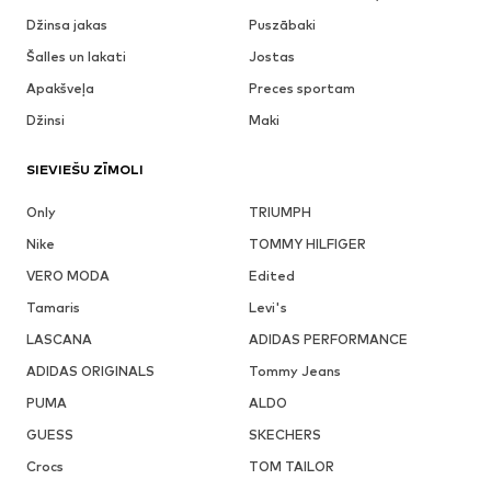
Džinsa jakas
Puszābaki
Šalles un lakati
Jostas
Apakšveļa
Preces sportam
Džinsi
Maki
SIEVIEŠU ZĪMOLI
Only
TRIUMPH
Nike
TOMMY HILFIGER
VERO MODA
Edited
Tamaris
Levi's
LASCANA
ADIDAS PERFORMANCE
ADIDAS ORIGINALS
Tommy Jeans
PUMA
ALDO
GUESS
SKECHERS
Crocs
TOM TAILOR