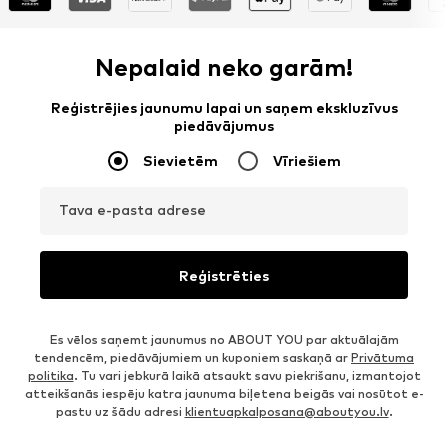
Nepalaid neko garām!
Reģistrējies jaunumu lapai un saņem ekskluzīvus
piedāvājumus
Sievietēm
Vīriešiem
Tava e-pasta adrese
Reģistrēties
Es vēlos saņemt jaunumus no ABOUT YOU par aktuālajām
tendencēm, piedāvājumiem un kuponiem saskaņā ar
Privātuma
politika
. Tu vari jebkurā laikā atsaukt savu piekrišanu, izmantojot
atteikšanās iespēju katra jaunuma biļetena beigās vai nosūtot e-
pastu uz šādu adresi
klientuapkalposana@aboutyou.lv
.