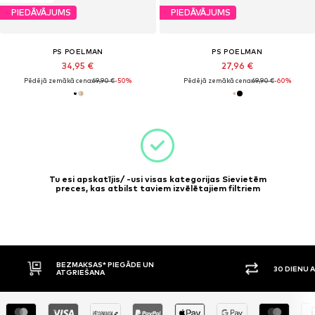
PIEDĀVĀJUMS
PIEDĀVĀJUMS
PS POELMAN
PS POELMAN
34,95 €
27,96 €
Pēdējā zemākā cena:
69,90 €
-50%
Pēdējā zemākā cena:
69,90 €
-60%
Tu esi apskatījis/ -usi visas kategorijas Sievietēm
preces, kas atbilst taviem izvēlētajiem filtriem
BEZMAKSAS* PIEGĀDE UN
30 DIENU 
ATGRIEŠANA