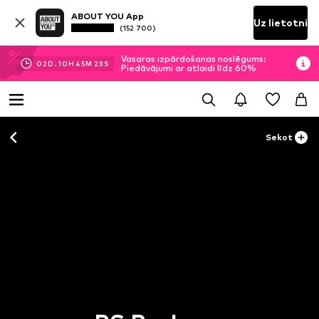
ABOUT YOU App
Uz lietotni
(152 700)
Vasaras izpārdošanas noslēgums:
02
D.
10
H
45
M
23
S
Piedāvājumi ar atlaidi līdz 60%
Sekot