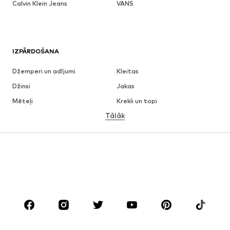
Calvin Klein Jeans
VANS
IZPĀRDOŠANA
Džemperi un adījumi
Kleitas
Džinsi
Jakas
Mēteļi
Krekli un topi
Tālāk
Bikses
Apakšveļa
Svārki
Blūzes un tunikas
Ikdienas džemperi
Žaketes
Peldkostīmi
Kombinezoni un sarafāni
Lieli izmēri
Apģērbs grūtniecēm
Apavi
Sports
Aksesuāri
Premium
APĢĒRBI