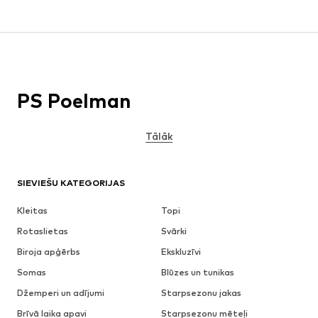
PS Poelman
Tālāk
SIEVIEŠU KATEGORIJAS
Kleitas
Topi
Rotaslietas
Svārki
Biroja apģērbs
Ekskluzīvi
Somas
Blūzes un tunikas
Džemperi un adījumi
Starpsezonu jakas
Brīvā laika apavi
Starpsezonu mēteļi