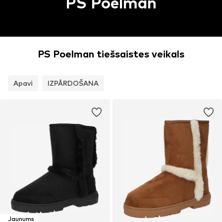
PS Poelman
PS Poelman tiešsaistes veikals
Apavi
IZPĀRDOŠANA
Jaunums