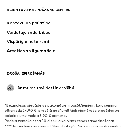
KLIENTU APKALPOŠANAS CENTRS
Jaunumi
Šobrīd populāri
Kleitas
Džinsi
Kontakti un palīdzība
Krekli un topi
Bikses
Veidotāju sadarbības
Jakas
Džemperi un adījumi
Vispārīgie noteikumi
Apakšveļa
Blūzes un tunikas
Atsakies no līguma šeit
Mēteļi
Svārki
Peldkostīmi
Ikdienas džemperi
Žaketes
Kombinezoni un sarafāni
DROŠA IEPIRKŠANĀS
Lieli izmēri
Apģērbs grūtniecēm
Svinības
Ekskluzīvi
 Ar mums tavi dati ir drošībā!
Pārstrāde
*Bezmaksas piegāde uz pakomātiem pasūtījumiem, kuru summa
APAVI
pārsniedz 24,90 €; pretējā gadījumā tiek piemērota piegādes un
pakalpojumu maksa 3,90 € apmērā.
Jaunumi
Šobrīd populāri
Pēdējā zemākā cena 30 dienu laikā pirms cenas samazināšanas.
****Bez maksas no visiem tīkliem Latvijā. Par zvaniem no ārzemēm
Brīvā laika apavi
Puszābaki