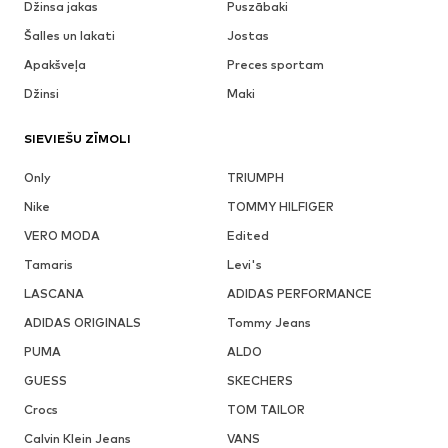
Džinsa jakas
Puszābaki
Šalles un lakati
Jostas
Apakšveļa
Preces sportam
Džinsi
Maki
SIEVIEŠU ZĪMOLI
Only
TRIUMPH
Nike
TOMMY HILFIGER
VERO MODA
Edited
Tamaris
Levi's
LASCANA
ADIDAS PERFORMANCE
ADIDAS ORIGINALS
Tommy Jeans
PUMA
ALDO
GUESS
SKECHERS
Crocs
TOM TAILOR
Calvin Klein Jeans
VANS