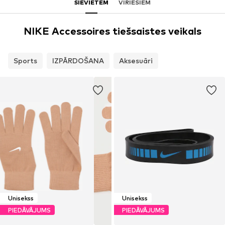
SIEVIETĒM
VĪRIEŠIEM
NIKE Accessoires tiešsaistes veikals
Sports
IZPĀRDOŠANA
Aksesuāri
Unisekss
Unisekss
PIEDĀVĀJUMS
PIEDĀVĀJUMS