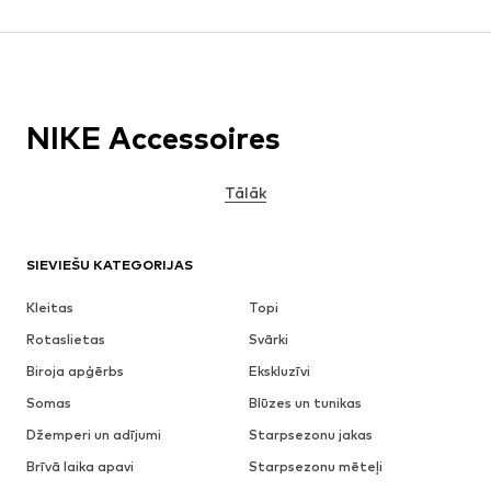
NIKE Accessoires
Tālāk
SIEVIEŠU KATEGORIJAS
Kleitas
Topi
Rotaslietas
Svārki
Biroja apģērbs
Ekskluzīvi
Somas
Blūzes un tunikas
Džemperi un adījumi
Starpsezonu jakas
Brīvā laika apavi
Starpsezonu mēteļi