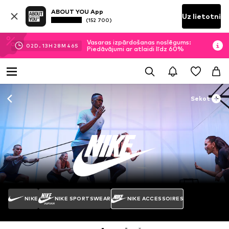
ABOUT YOU App
Uz lietotni
(152 700)
Vasaras izpārdošanas noslēgums:
02
D.
13
H
28
M
45
S
Piedāvājumi ar atlaidi līdz 60%
Sekot
NIKE
NIKE SPORTSWEAR
NIKE ACCESSOIRES