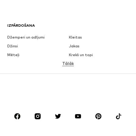
IZPĀRDOŠANA
Džemperi un adījumi
Kleitas
Džinsi
Jakas
Mēteļi
Krekli un topi
Tālāk
Bikses
Apakšveļa
Svārki
Blūzes un tunikas
Ikdienas džemperi
Žaketes
Peldkostīmi
Kombinezoni un sarafāni
Lieli izmēri
Apģērbs grūtniecēm
Apavi
Sports
Aksesuāri
Premium
APĢĒRBI