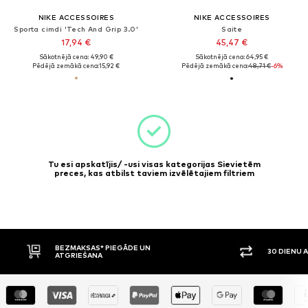
NIKE ACCESSOIRES
NIKE ACCESSOIRES
Sporta cimdi 'Tech And Grip 3.0'
Saite
17,94 €
45,47 €
Sākotnējā cena: 49,90 €
Sākotnējā cena: 64,95 €
Pēdējā zemākā cena:
15,92 €
Pēdējā zemākā cena:
48,71 €
-6%
Tu esi apskatījis/ -usi visas kategorijas Sievietēm
preces, kas atbilst taviem izvēlētajiem filtriem
BEZMAKSAS* PIEGĀDE UN
30 DIENU 
ATGRIEŠANA