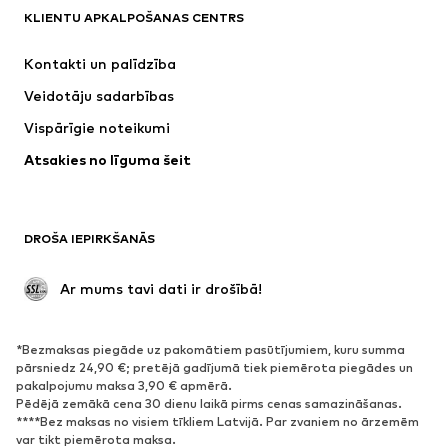
KLIENTU APKALPOŠANAS CENTRS
Jaunumi
Šobrīd populāri
Kleitas
Džinsi
Kontakti un palīdzība
Krekli un topi
Bikses
Veidotāju sadarbības
Jakas
Džemperi un adījumi
Vispārīgie noteikumi
Apakšveļa
Blūzes un tunikas
Atsakies no līguma šeit
Mēteļi
Svārki
Peldkostīmi
Ikdienas džemperi
Žaketes
Kombinezoni un sarafāni
DROŠA IEPIRKŠANĀS
Lieli izmēri
Apģērbs grūtniecēm
Svinības
Ekskluzīvi
 Ar mums tavi dati ir drošībā!
Pārstrāde
*Bezmaksas piegāde uz pakomātiem pasūtījumiem, kuru summa
APAVI
pārsniedz 24,90 €; pretējā gadījumā tiek piemērota piegādes un
pakalpojumu maksa 3,90 € apmērā.
Jaunumi
Šobrīd populāri
Pēdējā zemākā cena 30 dienu laikā pirms cenas samazināšanas.
****Bez maksas no visiem tīkliem Latvijā. Par zvaniem no ārzemēm
Brīvā laika apavi
Puszābaki
var tikt piemērota maksa.