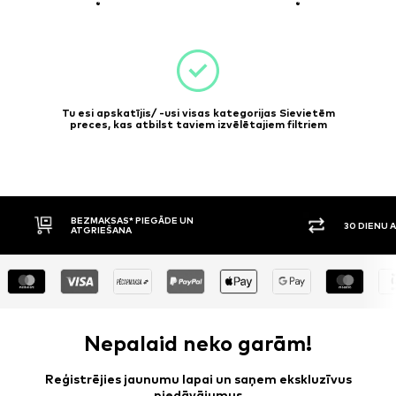
Tu esi apskatījis/ -usi visas kategorijas Sievietēm
preces, kas atbilst taviem izvēlētajiem filtriem
BEZMAKSAS* PIEGĀDE UN
30 DIENU ATG
ATGRIEŠANA
Nepalaid neko garām!
Reģistrējies jaunumu lapai un saņem ekskluzīvus
piedāvājumus