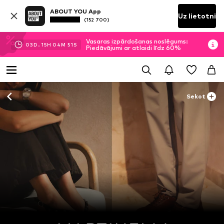
ABOUT YOU App
Uz lietotni
(152 700)
Vasaras izpārdošanas noslēgums:
03
D.
15
H
04
M
50
S
Piedāvājumi ar atlaidi līdz 60%
Sekot