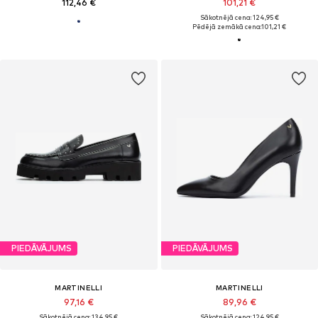
112,46 €
101,21 €
Sākotnējā cena: 124,95 €
Pēdējā zemākā cena:
101,21 €
PIEDĀVĀJUMS
PIEDĀVĀJUMS
MARTINELLI
MARTINELLI
97,16 €
89,96 €
Sākotnējā cena: 134,95 €
Sākotnējā cena: 124,95 €