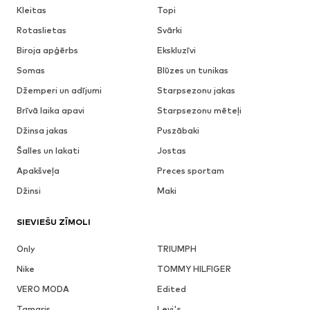
Kleitas
Topi
Rotaslietas
Svārki
Biroja apģērbs
Ekskluzīvi
Somas
Blūzes un tunikas
Džemperi un adījumi
Starpsezonu jakas
Brīvā laika apavi
Starpsezonu mēteļi
Džinsa jakas
Puszābaki
Šalles un lakati
Jostas
Apakšveļa
Preces sportam
Džinsi
Maki
SIEVIEŠU ZĪMOLI
Only
TRIUMPH
Nike
TOMMY HILFIGER
VERO MODA
Edited
Tamaris
Levi's