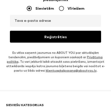
Sievietēm
Vīriešiem
Tava e-pasta adrese
Reģistrēties
Es vēlos saņemt jaunumus no ABOUT YOU par aktuālajām
tendencēm, piedāvājumiem un kuponiem saskaņā ar
Privātuma
politika
. Tu vari jebkurā laikā atsaukt savu piekrišanu, izmantojot
atteikšanās iespēju katra jaunuma biļetena beigās vai nosūtot e-
pastu uz šādu adresi
klientuapkalposana@aboutyou.lv
.
SIEVIEŠU KATEGORIJAS