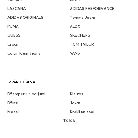
LASCANA
ADIDAS PERFORMANCE
ADIDAS ORIGINALS
Tommy Jeans
PUMA
ALDO
GUESS
SKECHERS
Crocs
TOM TAILOR
Calvin Klein Jeans
VANS
IZPĀRDOŠANA
Džemperi un adījumi
Kleitas
Džinsi
Jakas
Mēteļi
Krekli un topi
Tālāk
Bikses
Apakšveļa
Svārki
Blūzes un tunikas