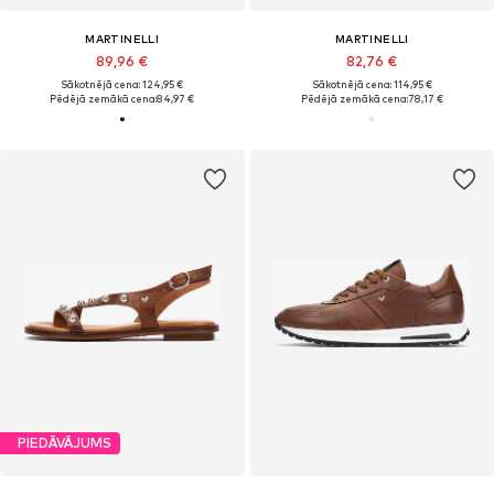
MARTINELLI
MARTINELLI
89,96 €
82,76 €
Sākotnējā cena: 124,95 €
Sākotnējā cena: 114,95 €
Pēdējā zemākā cena:
84,97 €
Pēdējā zemākā cena:
78,17 €
PIEDĀVĀJUMS