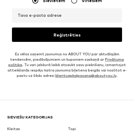
Sievietēm
Vīriešiem
Tava e-pasta adrese
Reģistrēties
Es vēlos saņemt jaunumus no ABOUT YOU par aktuālajām
tendencēm, piedāvājumiem un kuponiem saskaņā ar
Privātuma
politika
. Tu vari jebkurā laikā atsaukt savu piekrišanu, izmantojot
atteikšanās iespēju katra jaunuma biļetena beigās vai nosūtot e-
pastu uz šādu adresi
klientuapkalposana@aboutyou.lv
.
SIEVIEŠU KATEGORIJAS
Kleitas
Topi