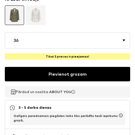
36
Tikai 3 preces ir pieejamas!
Pievienot grozam
Pārdod un nosūta
Pārdod un nosūta
ABOUT YOU
ABOUT YOU
3 - 5 darba dienas
Galīgais paredzamais piegādes laiks tiks parādīts tavā iepirkumu
grozā.