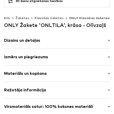
30 dienu atgriešanas tiesības
pģērbi
Žaketes
Klasiskas žaketes
ONLY Klasiskas žaketes
ONLY Žakete 'ONLTILA', krāsa - Olīvzaļš
Dizains un detaļas
Vienkrāsas
Izmērs un piegriezums
Viskoze
Atlocīta apkakle
Piedurkņu garums: garās
Kabatas ar aizdari
Materiāls un kopšana
Garums: Normāls garums
Aizpogājamas piedurknes
Piegriezums: Standarta forma
Vientoņa šuves
Virsmateriāls: 88% Viskoze (LENZING™ ECOVERO™), 12%
Ražotāja informācija
Mīksta saķere
Izmēru tabula
Poliesters - PES
Plāns oderējums
Bestseller Textilhandels GmbH
Odere: 100% Poliesters - PES
Pogu aizdare
Modering 1
Virsmateriāls satur: 100% koksnes materiāli
Izcelsmes valsts: Mjanma
22457 Hamburg
Preces Nr.
ONL9xa7001000002