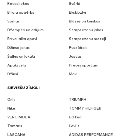
Rotaslietas
Svārki
Biroja apģērbs
Ekskluzīvi
Somas
Blūzes un tunikas
Džemperi un adījumi
Starpsezonu jakas
Brīvā laika apavi
Starpsezonu mēteļi
Džinsa jakas
Puszābaki
Šalles un lakati
Jostas
Apakšveļa
Preces sportam
Džinsi
Maki
SIEVIEŠU ZĪMOLI
Only
TRIUMPH
Nike
TOMMY HILFIGER
VERO MODA
Edited
Tamaris
Levi's
LASCANA
ADIDAS PERFORMANCE