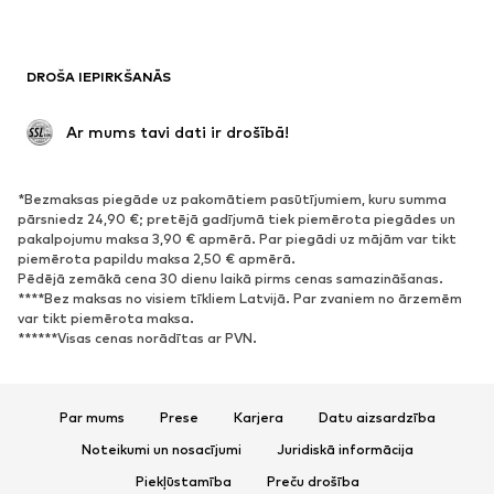
Peldkostīmi
Ikdienas džemperi
Žaketes
Kombinezoni un sarafāni
DROŠA IEPIRKŠANĀS
Lieli izmēri
Apģērbs grūtniecēm
Svinības
Ekskluzīvi
 Ar mums tavi dati ir drošībā!
Pārstrāde
*Bezmaksas piegāde uz pakomātiem pasūtījumiem, kuru summa
APAVI
pārsniedz 24,90 €; pretējā gadījumā tiek piemērota piegādes un
pakalpojumu maksa 3,90 € apmērā. Par piegādi uz mājām var tikt
Jaunumi
Šobrīd populāri
piemērota papildu maksa 2,50 € apmērā.
Pēdējā zemākā cena 30 dienu laikā pirms cenas samazināšanas.
Brīvā laika apavi
Puszābaki
****Bez maksas no visiem tīkliem Latvijā. Par zvaniem no ārzemēm
Augstpapēžu apavi
Zābaki
var tikt piemērota maksa.
******Visas cenas norādītas ar PVN.
Sandales
Kurpes
Sporta apavi
Laiviņas
Atvērti apavi
Mājas apavi
Par mums
Prese
Karjera
Datu aizsardzība
Ekskluzīvi
Noteikumi un nosacījumi
Juridiskā informācija
Piekļūstamība
Preču drošība
SPORTS