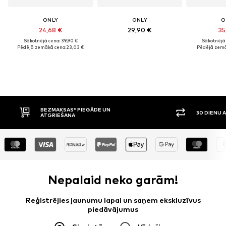
ONLY
ONLY
O
24,68 €
29,90 €
35
Sākotnējā cena: 39,90 €
Sākotnējā 
Pēdējā zemākā cena:
23,03 €
Pēdējā zemā
30 DIENU ATGRIEŠANAS TIESĪBAS
APMAKSA P
Nepalaid neko garām!
Reģistrējies jaunumu lapai un saņem ekskluzīvus
piedāvājumus