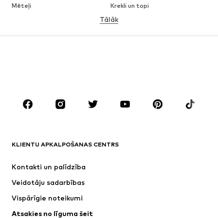
Mēteļi
Krekli un topi
Tālāk
Bikses
Apakšveļa
Svārki
Blūzes un tunikas
Ikdienas džemperi
Žaketes
Peldkostīmi
Kombinezoni un sarafāni
Lieli izmēri
Apģērbs grūtniecēm
Apavi
Sports
Aksesuāri
Premium
APĢĒRBI
KLIENTU APKALPOŠANAS CENTRS
Jaunumi
Šobrīd populāri
Kleitas
Džinsi
Kontakti un palīdzība
Krekli un topi
Bikses
Veidotāju sadarbības
Jakas
Džemperi un adījumi
Vispārīgie noteikumi
Apakšveļa
Blūzes un tunikas
Atsakies no līguma šeit
Mēteļi
Svārki