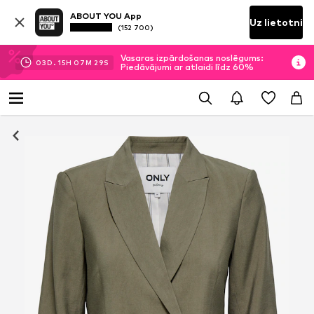
ABOUT YOU App
Uz lietotni
(152 700)
Vasaras izpārdošanas noslēgums:
03
D.
15
H
07
M
28
S
Piedāvājumi ar atlaidi līdz 60%