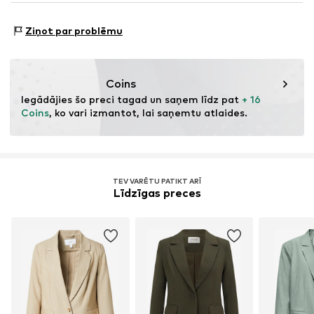
DE
Izgatavots no:
Viskoze (reglamentēts avots)
www.bestseller.com
Pierādījums:
Piegādātāja deklarācija par neatkarīgu
Ziņot par problēmu
revīziju
Šī prece satur celulozes materiālu, kas izgatavots no
koksnes. Koksnes standarti ir vērsti uz ūdens, ķīmisko vielu
Coins
un enerģijas patēriņa samazināšanu šķiedras ražošanā.
Iegādājies šo preci tagad un saņem līdz pat 
+ 16 
Coins
, ko vari izmantot, lai saņemtu atlaides.
Uzzināt vairāk
TEV VARĒTU PATIKT ARĪ
Līdzīgas preces