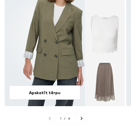
Apskatīt tērpu
1
/
8