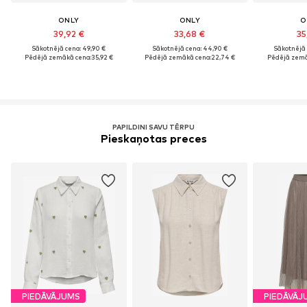
ONLY
ONLY
O
39,92 €
33,68 €
35
Sākotnējā cena: 49,90 €
Sākotnējā cena: 44,90 €
Sākotnējā 
Pēdējā zemākā cena:
35,92 €
Pēdējā zemākā cena:
22,74 €
Pēdējā zemā
PAPILDINI SAVU TĒRPU
Pieskaņotas preces
PIEDĀVĀJUMS
PIEDĀVĀJ