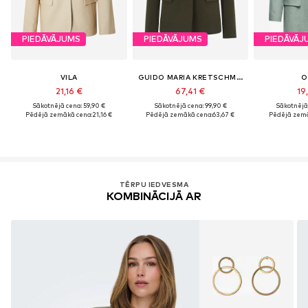
PIEDĀVĀJUMS
PIEDĀVĀJUMS
PIEDĀVĀJ
VILA
GUIDO MARIA KRETSCHMER WOMEN
O
21,16 €
67,41 €
19
Sākotnējā cena: 59,90 €
Sākotnējā cena: 99,90 €
Sākotnējā 
Pēdējā zemākā cena:
21,16 €
Pēdējā zemākā cena:
63,67 €
Pēdējā zemā
TĒRPU IEDVESMA
KOMBINĀCIJĀ AR