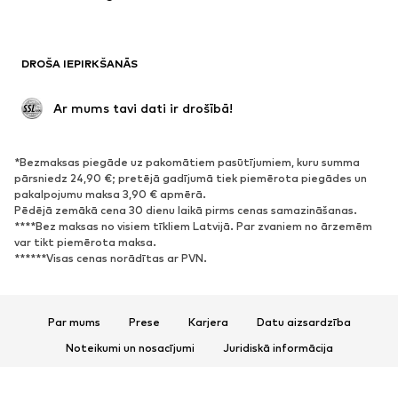
Peldkostīmi
Ikdienas džemperi
Žaketes
Kombinezoni un sarafāni
DROŠA IEPIRKŠANĀS
Lieli izmēri
Apģērbs grūtniecēm
Svinības
Ekskluzīvi
 Ar mums tavi dati ir drošībā!
Pārstrāde
*Bezmaksas piegāde uz pakomātiem pasūtījumiem, kuru summa
APAVI
pārsniedz 24,90 €; pretējā gadījumā tiek piemērota piegādes un
pakalpojumu maksa 3,90 € apmērā.
Jaunumi
Šobrīd populāri
Pēdējā zemākā cena 30 dienu laikā pirms cenas samazināšanas.
****Bez maksas no visiem tīkliem Latvijā. Par zvaniem no ārzemēm
Brīvā laika apavi
Puszābaki
var tikt piemērota maksa.
Augstpapēžu apavi
Zābaki
******Visas cenas norādītas ar PVN.
Sandales
Kurpes
Sporta apavi
Laiviņas
Par mums
Prese
Karjera
Datu aizsardzība
Atvērti apavi
Mājas apavi
Noteikumi un nosacījumi
Juridiskā informācija
Ekskluzīvi
Piekļūstamība
Preču drošība
SPORTS