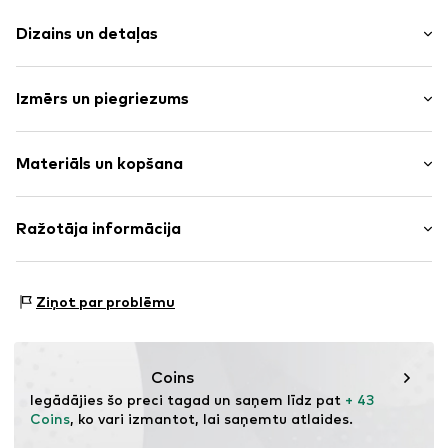
Dizains un detaļas
Vienkrāsas
Izmērs un piegriezums
Džinss
Zils džinss/mazgāts
Garums: Garš/maksi
Rāvējslēdzēja šuvums
Materiāls un kopšana
Piegriezums: Platas staras
5 kabatu stils
Ķermeņa garums: Paaugstināta jostasvieta
Kontrastšuves
Materiāls: 100% Kokvilna
Ražotāja informācija
Jostas cilpas
Izmēru tabula
Izcelsmes valsts: Turcija
Rāvējslēdzējs
Bestseller Textilhandels GmbH
Modering 1
Preces Nr.
ONL9pml001000001
Ziņot par problēmu
22457 Hamburg
DE
www.bestseller.com
Coins
Iegādājies šo preci tagad un saņem līdz pat 
+ 43 
Coins
, ko vari izmantot, lai saņemtu atlaides.