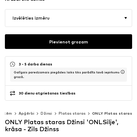
Izvēlēties izmēru
Pievienot grozam
3 - 5 darba dienas
Galīgais paredzamais piegādes laiks tiks parādīts tavā iepirkumu
grozā.
30 dienu atgriešanas tiesības
vietēm
Apģērbi
Džinsi
Platas staras
ONLY Platas staras
ONLY Platas staras Džinsi 'ONLSilje',
krāsa - Zils Džinss