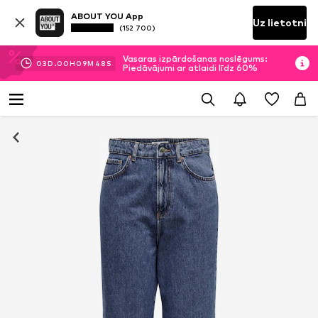
ABOUT YOU App
Uz lietotni
(152 700)
Vasaras izpārdošanas noslēgums:
03
D.
00
H
09
M
48
S
Piedāvājumi ar atlaidi līdz 60%