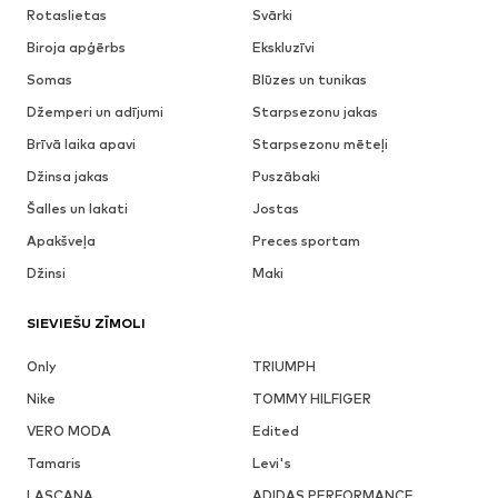
Rotaslietas
Svārki
Biroja apģērbs
Ekskluzīvi
Somas
Blūzes un tunikas
Džemperi un adījumi
Starpsezonu jakas
Brīvā laika apavi
Starpsezonu mēteļi
Džinsa jakas
Puszābaki
Šalles un lakati
Jostas
Apakšveļa
Preces sportam
Džinsi
Maki
SIEVIEŠU ZĪMOLI
Only
TRIUMPH
Nike
TOMMY HILFIGER
VERO MODA
Edited
Tamaris
Levi's
LASCANA
ADIDAS PERFORMANCE