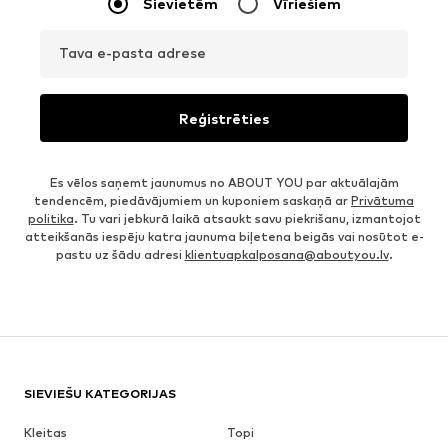
Sievietēm
Vīriešiem
Tava e-pasta adrese
Reģistrēties
Es vēlos saņemt jaunumus no ABOUT YOU par aktuālajām
tendencēm, piedāvājumiem un kuponiem saskaņā ar
Privātuma
politika
. Tu vari jebkurā laikā atsaukt savu piekrišanu, izmantojot
atteikšanās iespēju katra jaunuma biļetena beigās vai nosūtot e-
pastu uz šādu adresi
klientuapkalposana@aboutyou.lv
.
SIEVIEŠU KATEGORIJAS
Kleitas
Topi