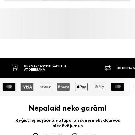
BEZMAKSAS* PIEGĀDE UN
30 DIENU 
ATGRIEŠANA
Nepalaid neko garām!
Reģistrējies jaunumu lapai un saņem ekskluzīvus
piedāvājumus