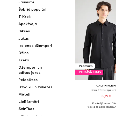
Jaunumi
Šobrīd populāri
T-Krekli
Apakšveļa
Bikses
Jakas
Ikdienas džemperi
Džinsi
Krekli
Premium
Džemperi un
adītas jakas
PIEDĀVĀJUMS
Peldbikses
CALVIN KLEIN
Uzvalki un žaketes
Slim fit Biroja kr
Mēteļi
55,19 €
Lieli izmēri
Sākotnējā cena: 109,
Pieejams daudzos i
Pēdējā zemākā cena:
65,
Svinības
Pievienot gr