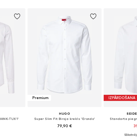
ozam
Pievienot grozam
Pievie
Premium
IZPĀRDOŠANA
HUGO
SEID
H-HANK-TUX1'
Super Slim Fit Biroja krekls 'Erondo'
Standarta piegr
79,90 €
3
Sākotnēj
zmēros
Pieejamie izmēri: 38, 39, 40, 41, 42, 43
Pieejams 