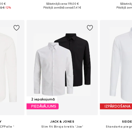
00 €
Sākotnējā cena: 119,00 €
Sākotnēj
 40, 41, 42
Pieejams daudzos izmēros
Pieejams 
92 €
-12%
Pēdējā zemākā cena:
67,41 €
Pēdējā zem
ozam
Pievienot grozam
Pievie
2 iepakojumā
PIEDĀVĀJUMS
IZPĀRDOŠANA
Y
JACK & JONES
SEID
 CFPalle '
Slim fit Biroja krekls 'Joe'
Standarta piegr