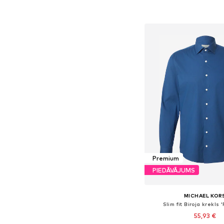
Pievienot gr
Premium
PIEDĀVĀJUMS
MICHAEL KOR
Slim fit Biroja krekls '
55,93 €