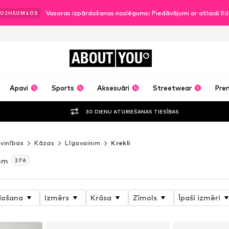
Vasaras izpārdošanas noslēgums: Piedāvājumi ar atlaidi l
02
H
50
M
37
S
ABOUT
YOU
Apavi
Sports
Aksesuāri
Streetwear
Pre
30 DIENU ATGRIEŠANAS TIESĪBAS
vinības
Kāzas
Līgavainim
Krekli
iem
276
došana
Izmērs
Krāsa
Zīmols
Īpaši izmēri