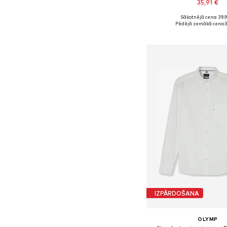
35,91 €
Sākotnējā cena: 39,
Pieejams daudzos i
Pēdējā zemākā cena:
3
Pievienot gr
IZPĀRDOŠANA
OLYMP