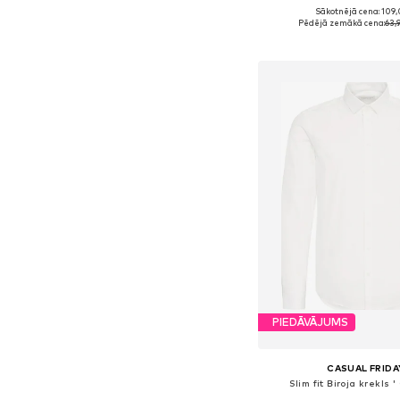
Sākotnējā cena: 109,
Pieejamie izmēri: 38, 39,
Pēdējā zemākā cena:
63,
Pievienot gr
PIEDĀVĀJUMS
CASUAL FRIDA
Slim fit Biroja krekls '