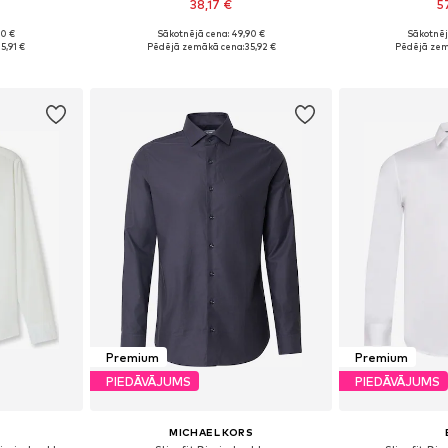
38,17 €
5
90 €
Sākotnējā cena: 49,90 €
Sākotnēj
zmēros
Pieejams daudzos izmēros
Pieejams 
5,91 €
Pēdējā zemākā cena:
35,92 €
Pēdējā zem
ozam
Pievienot grozam
Pievie
Premium
Premium
PIEDĀVĀJUMS
PIEDĀVĀJUMS
MICHAEL KORS