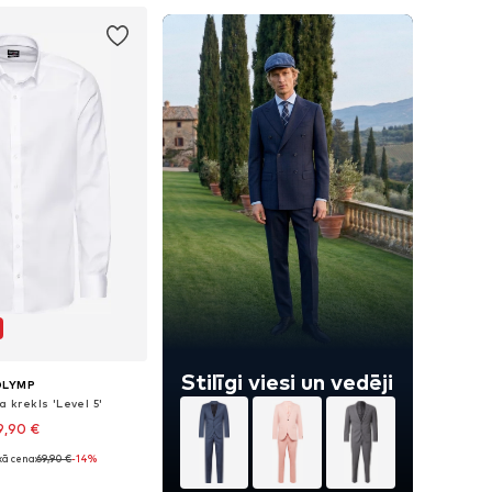
Stilīgi viesi un vedēji
OLYMP
ja krekls 'Level 5'
9,90 €
ā cena:
69,90 €
-14%
daudzos izmēros