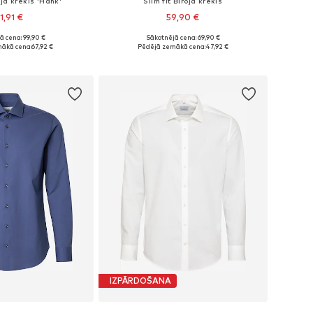
oja krekls 'Hank'
Slim fit Biroja krekls
1,91 €
59,90 €
ā cena: 99,90 €
Sākotnējā cena: 69,90 €
 38, 39, 40, 42, 43, 44
Pieejams daudzos izmēros
ākā cena:
67,92 €
Pēdējā zemākā cena:
47,92 €
not grozam
Pievienot grozam
IZPĀRDOŠANA