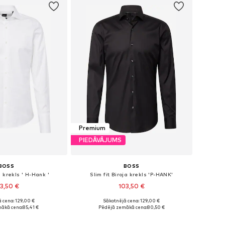
Premium
PIEDĀVĀJUMS
BOSS
BOSS
a krekls ' H-Hank '
Slim fit Biroja krekls 'P-HANK'
3,50 €
103,50 €
 cena: 129,00 €
Sākotnējā cena: 129,00 €
daudzos izmēros
Pieejams daudzos izmēros
ākā cena:
85,41 €
Pēdējā zemākā cena:
80,50 €
not grozam
Pievienot grozam