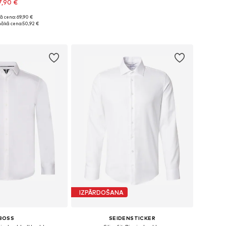
7,90 €
ā cena: 69,90 €
daudzos izmēros
ākā cena:
50,92 €
not grozam
IZPĀRDOŠANA
BOSS
SEIDENSTICKER