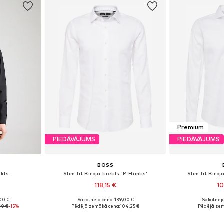
Premium
PIEDĀVĀJUMS
PIEDĀVĀJUMS
BOSS
ekls
Slim fit Biroja krekls 'P-Hanks'
Slim fit Biroj
118,15 €
10
00 €
Sākotnējā cena: 139,00 €
Sākotnējā
zmēros
Pieejams daudzos izmēros
Pieejams 
40 €
-15%
Pēdējā zemākā cena:
104,25 €
Pēdējā zem
ozam
Pievienot grozam
Pievie