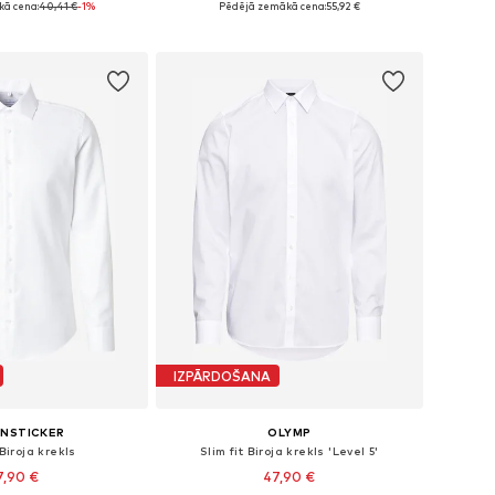
ā cena:
40,41 €
-1%
Pēdējā zemākā cena:
55,92 €
not grozam
Pievienot grozam
IZPĀRDOŠANA
ENSTICKER
OLYMP
 Biroja krekls
Slim fit Biroja krekls 'Level 5'
7,90 €
47,90 €