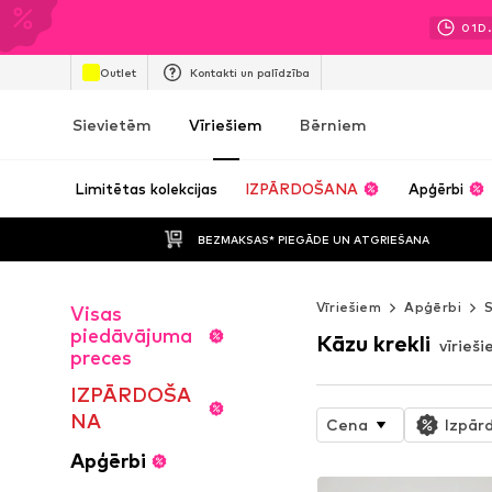
01
D.
Outlet
Kontakti un palīdzība
Sievietēm
Vīriešiem
Bērniem
Limitētas kolekcijas
IZPĀRDOŠANA
Apģērbi
BEZMAKSAS* PIEGĀDE UN ATGRIEŠANA
Vīriešiem
Apģērbi
S
Visas
piedāvājuma
Kāzu krekli
vīrieš
preces
IZPĀRDOŠA
NA
Cena
Izpār
Apģērbi