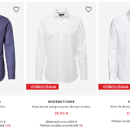
IZPĀRDOŠANA
IZPĀRDOŠANA
S
SEIDENSTICKER
ekls
Standarta piegriezums Biroja krekls
Slim fit Biro
39,90 €
5
+
5
Pēdējā zemāk
00 €
Sākotnējā cena: 49,90 €
9, 40, 41
Pieejams daudzos izmēros
Pieejams 
92 €
-12%
Pēdējā zemākā cena:
40,41 €
-1%