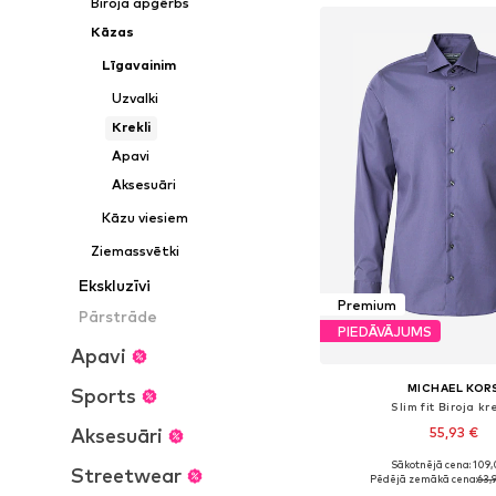
Biroja apģērbs
Kāzas
Līgavainim
Uzvalki
Krekli
Apavi
Aksesuāri
Kāzu viesiem
Ziemassvētki
Ekskluzīvi
Premium
Pārstrāde
PIEDĀVĀJUMS
Apavi
MICHAEL KOR
Sports
Slim fit Biroja kr
Aksesuāri
55,93 €
Sākotnējā cena: 109,
Streetwear
Pieejamie izmēri: 38, 3
Pēdējā zemākā cena:
63,