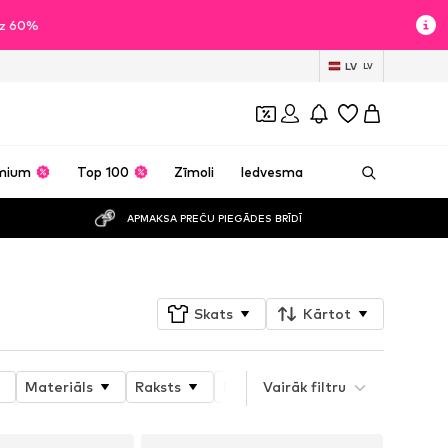
īdz 60%
LV
LV
mium
Top 100
Zīmoli
Iedvesma
APMAKSA PREČU PIEGĀDES BRĪDĪ
Skats
Kārtot
Materiāls
Raksts
Produkta īpašības
Vairāk filtru
Style