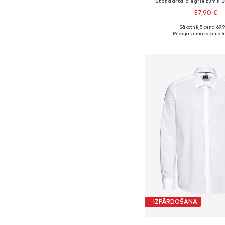
Standarta piegriezums Bi
57,90 €
Sākotnējā cena: 69,
Pēdējā zemākā cena:
4
Pievienot gr
IZPĀRDOŠANA