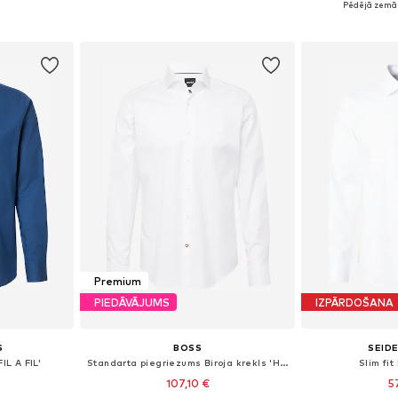
Pēdējā zemāk
ozam
Pievienot grozam
Pievie
Premium
PIEDĀVĀJUMS
IZPĀRDOŠANA
S
BOSS
SEID
FIL A FIL'
Standarta piegriezums Biroja krekls 'H-Joe'
Slim fit
107,10 €
5