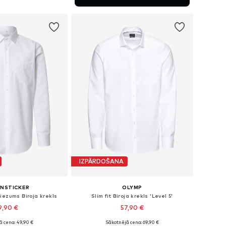
not grozam
IZPĀRDOŠANA
ENSTICKER
OLYMP
iezums Biroja krekls
Slim fit Biroja krekls 'Level 5'
9,90 €
57,90 €
ā cena: 49,90 €
Sākotnējā cena: 69,90 €
daudzos izmēros
Pieejams daudzos izmēros