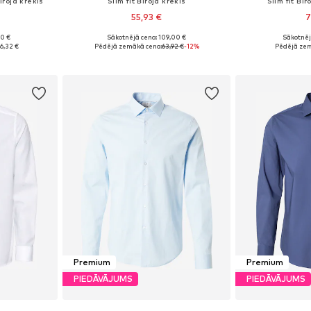
roja krekls
Slim fit Biroja krekls
Slim fit Bir
55,93 €
7
90 €
Sākotnējā cena: 109,00 €
Sākotnēj
Pieejamie izmēri: 37-38, 39-40, 43-44, 45-46
Pieejamie izmēri: 38, 39, 40, 41, 42
Pieejamie izmēri:
6,32 €
Pēdējā zemākā cena:
63,92 €
-12%
Pēdējā zem
ozam
Pievienot grozam
Pievie
Premium
Premium
PIEDĀVĀJUMS
PIEDĀVĀJUMS