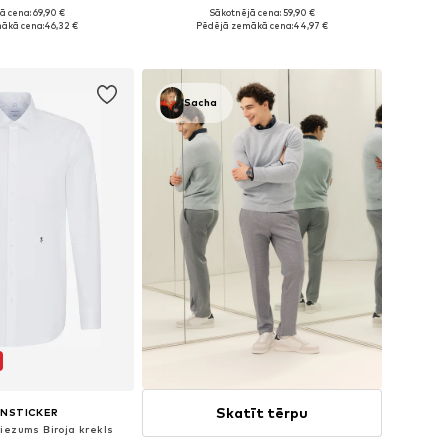
ā cena: 69,90 €
Sākotnējā cena: 59,90 €
daudzos izmēros
Pieejamie izmēri: 38, 39, 40, 42, 43
ākā cena:
46,32 €
Pēdējā zemākā cena:
44,97 €
not grozam
Pievienot grozam
Sacha
Skatīt tērpu
ENSTICKER
iezums Biroja krekls