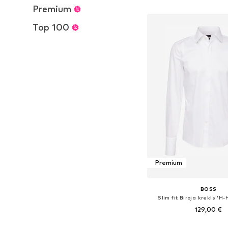
Pievienot gr
Premium
Top 100
Premium
BOSS
Slim fit Biroja krekls '
129,00 €
Pieejams daudzos i