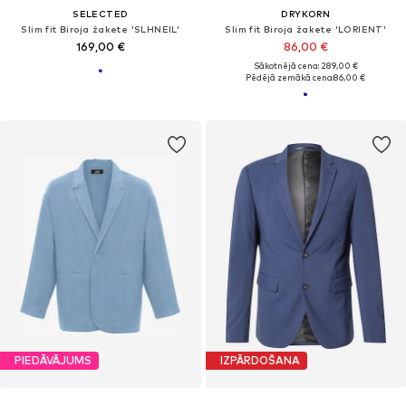
SELECTED
DRYKORN
Slim fit Biroja žakete 'SLHNEIL'
Slim fit Biroja žakete 'LORIENT'
169,00 €
86,00 €
Sākotnējā cena: 289,00 €
Pēdējā zemākā cena:
86,00 €
PIEDĀVĀJUMS
IZPĀRDOŠANA