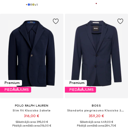
+
1
Premium
Premium
PIEDĀVĀJUMS
PIEDĀVĀJUMS
POLO RALPH LAUREN
BOSS
Slim fit Klasiska žakete
Standarta piegriezums Klasiska žakete 'Hanry'
316,00 €
359,20 €
Sākotnējā cena: 395,00 €
Sākotnējā cena: 449,00 €
Pēdējā zemākā cena:
316,00 €
Pēdējā zemākā cena:
284,75 €