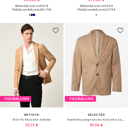
Sākotnējā cena: 449,00 €
Sākotnējā cena: 349,00 €
Pēdējā zemākā cena:
284,75 €
Pēdējā zemākā cena:
231,75 €
PIEDĀVĀJUMS
PIEDĀVĀJUMS
ANTIOCH
SELECTED
Slim fit Klasiska žakete
Komforta piegriezums Klasiska žakete 'SLHTANGER'
73,73 €
39,96 €