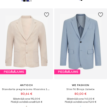
+
1
PIEDĀVĀJUMS
PIEDĀVĀJUMS
ANTIOCH
WE FASHION
Standarta piegriezums Klasiska žakete
Slim fit Biroja žakete
80,64 €
80,00 €
Sākotnējā cena: 192,00 €
Sākotnējā cena: 140,00 €
Pēdējā zemākā cena:
80,64 €
Pēdējā zemākā cena:
75,00 €