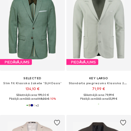
PIEDĀVĀJUMS
PIEDĀVĀJUMS
SELECTED
KEY LARGO
Slim fit Klasiska žakete 'SLHOasis'
Standarta piegriezums Klasiska žakete 'KLBombay'
134,10 €
71,99 €
Sākotnējā cena: 199,00 €
Sākotnējā cena: 79,99 €
Pēdējā zemākā cena:
149,00 €
-10%
Pēdējā zemākā cena:
55,99 €
+
2