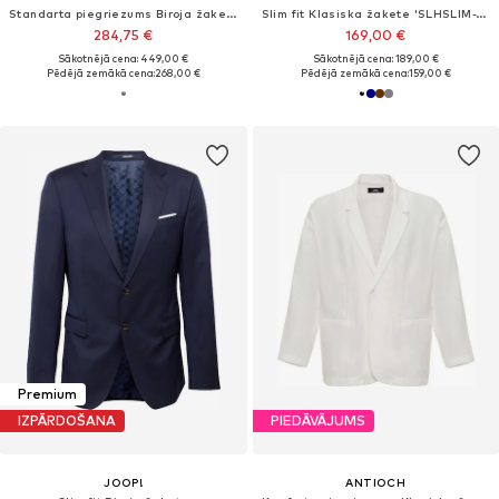
Standarta piegriezums Biroja žakete 'Jeckson'
Slim fit Klasiska žakete 'SLHSLIM-THEO'
284,75 €
169,00 €
Sākotnējā cena: 449,00 €
Sākotnējā cena: 189,00 €
Pēdējā zemākā cena:
268,00 €
Pēdējā zemākā cena:
159,00 €
Premium
IZPĀRDOŠANA
PIEDĀVĀJUMS
JOOP!
ANTIOCH