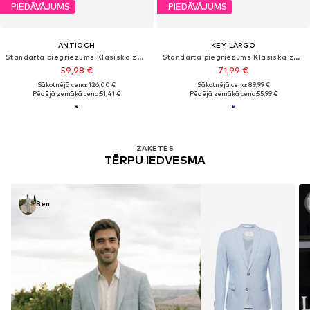
PIEDĀVĀJUMS
PIEDĀVĀJUMS
ANTIOCH
KEY LARGO
Standarta piegriezums Klasiska žakete
Standarta piegriezums Klasiska žakete 'MSW Toty'
59,98 €
71,99 €
Sākotnējā cena: 126,00 €
Sākotnējā cena: 89,99 €
Pēdējā zemākā cena:
51,41 €
Pēdējā zemākā cena:
55,99 €
ŽAKETES
TĒRPU IEDVESMA
Ben