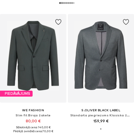
PIEDĀVĀJUMS
WE FASHION
S.OLIVER BLACK LABEL
Slim fit Biroja žakete
Standarta piegriezums Klasiska žakete
80,00 €
159,99 €
Sākotnējā cena: 140,00 €
Pēdējā zemākā cena:
70,00 €