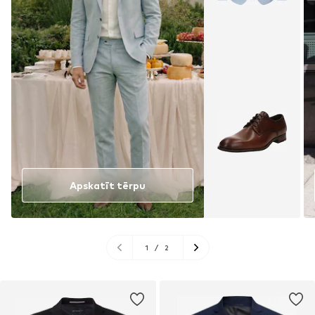
Apskatīt tērpu
1
/
2