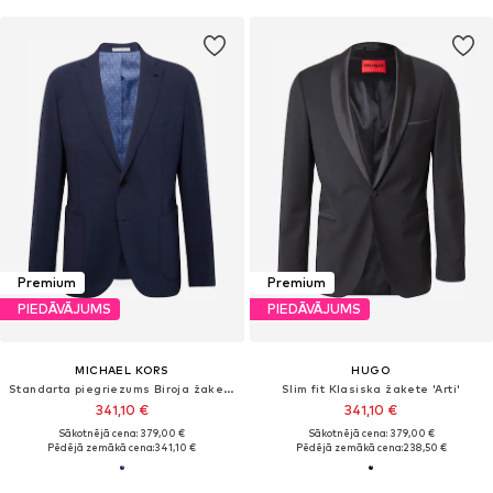
Premium
Premium
PIEDĀVĀJUMS
PIEDĀVĀJUMS
MICHAEL KORS
HUGO
Standarta piegriezums Biroja žakete
Slim fit Klasiska žakete 'Arti'
341,10 €
341,10 €
Sākotnējā cena: 379,00 €
Sākotnējā cena: 379,00 €
Pēdējā zemākā cena:
341,10 €
Pēdējā zemākā cena:
238,50 €