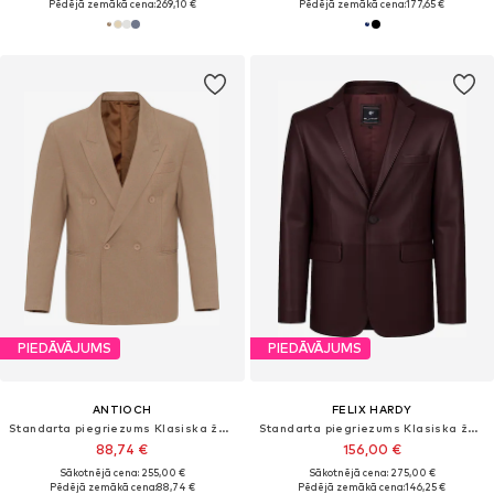
Pēdējā zemākā cena:
269,10 €
Pēdējā zemākā cena:
177,65 €
PIEDĀVĀJUMS
PIEDĀVĀJUMS
ANTIOCH
FELIX HARDY
Standarta piegriezums Klasiska žakete
Standarta piegriezums Klasiska žakete
88,74 €
156,00 €
Sākotnējā cena: 255,00 €
Sākotnējā cena: 275,00 €
Pēdējā zemākā cena:
88,74 €
Pēdējā zemākā cena:
146,25 €