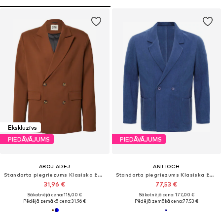
Ekskluzīvs
PIEDĀVĀJUMS
PIEDĀVĀJUMS
ABOJ ADEJ
ANTIOCH
Standarta piegriezums Klasiska žakete 'Tadesse'
Standarta piegriezums Klasiska žakete
31,96 €
77,53 €
Sākotnējā cena: 115,00 €
Sākotnējā cena: 177,00 €
Pēdējā zemākā cena:
31,96 €
Pēdējā zemākā cena:
77,53 €