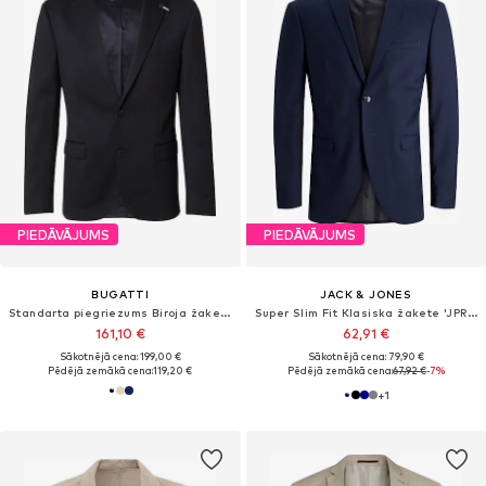
PIEDĀVĀJUMS
PIEDĀVĀJUMS
BUGATTI
JACK & JONES
Standarta piegriezums Biroja žakete
Super Slim Fit Klasiska žakete 'JPRFranko'
161,10 €
62,91 €
Sākotnējā cena: 199,00 €
Sākotnējā cena: 79,90 €
Pēdējā zemākā cena:
119,20 €
Pēdējā zemākā cena:
67,92 €
-7%
+
1