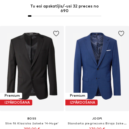
Tu esi apskatījis/-usi 32 preces no
690
Premium
Premium
IZPĀRDOŠANA
IZPĀRDOŠANA
BOSS
JOOP!
Slim fit Klasiska žakete 'H-Huge'
Standarta piegriezums Biroja žakete
399,00 €
279,00 €