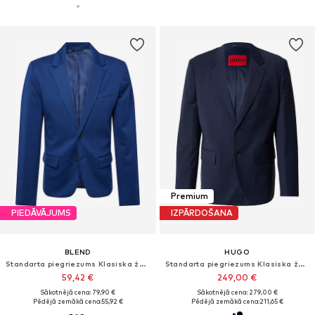
Premium
PIEDĀVĀJUMS
IZPĀRDOŠANA
BLEND
HUGO
Standarta piegriezums Klasiska žakete 'Langford'
Standarta piegriezums Klasiska žakete 'Karl253X-MH'
59,42 €
249,00 €
Sākotnējā cena: 79,90 €
Sākotnējā cena: 279,00 €
Pēdējā zemākā cena:
55,92 €
Pēdējā zemākā cena:
211,65 €