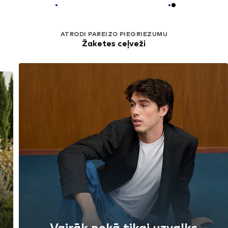
ATRODI PAREIZO PIEGRIEZUMU
Žaketes ceļveži
Vairāk nekā tikai uzvalks