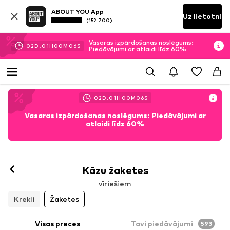
ABOUT YOU App
Uz lietotni
(152 700)
Vasaras izpārdošanas noslēgums:
02
D.
01
H
00
M
03
S
Piedāvājumi ar atlaidi līdz 60%
02
D.
01
H
00
M
03
S
Vasaras izpārdošanas noslēgums: Piedāvājumi ar
atlaidi līdz 60%
Kāzu žaketes
vīriešiem
Krekli
Žaketes
Visas preces
Tavi piedāvājumi
593