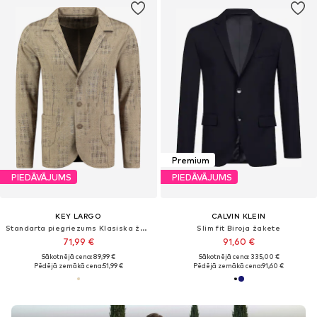
Premium
PIEDĀVĀJUMS
PIEDĀVĀJUMS
KEY LARGO
CALVIN KLEIN
Standarta piegriezums Klasiska žakete 'Ohannes-B '
Slim fit Biroja žakete
71,99 €
91,60 €
Sākotnējā cena: 89,99 €
Sākotnējā cena: 335,00 €
Pēdējā zemākā cena:
51,99 €
Pēdējā zemākā cena:
91,60 €