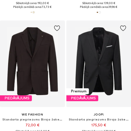
Sākotnējā cena: 192,00 €
Sākotnējā cena: 139,00 €
Pēdējā zemākā cena:
73,73 €
Pēdējā zemākā cena:
39,96 €
Premium
PIEDĀVĀJUMS
PIEDĀVĀJUMS
WE FASHION
JOOP!
Standarta piegriezums Biroja žakete
Standarta piegriezums Biroja žakete
72,00 €
175,50 €