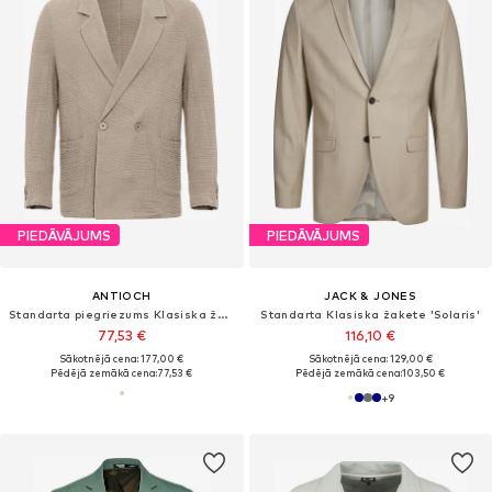
PIEDĀVĀJUMS
PIEDĀVĀJUMS
ANTIOCH
JACK & JONES
Standarta piegriezums Klasiska žakete
Standarta Klasiska žakete 'Solaris'
77,53 €
116,10 €
Sākotnējā cena: 177,00 €
Sākotnējā cena: 129,00 €
Pēdējā zemākā cena:
77,53 €
Pēdējā zemākā cena:
103,50 €
+
9