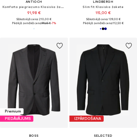
ANTIOCH
LINDBERGH
Komforta piegriezums Klasiska žakete
Slim fit Klasiska žakete
91,98 €
115,00 €
Sākotnējā cena: 210,00 €
Sākotnējā cena: 139,00 €
Pēdējā zemākā cena:
99,65 €
-7%
Pēdējā zemākā cena:
112,50 €
Premium
PIEDĀVĀJUMS
IZPĀRDOŠANA
BOSS
SELECTED