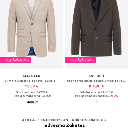
PIEDĀVĀJUMS
PIEDĀVĀJUMS
SELECTED
ANTIOCH
Slim fit Klasiska žakete 'SLHNeil'
Standarta piegriezums Biroja žakete
112,50 €
104,80 €
Sākotnējā cena: 149,99 €
Sākotnējā cena: 246,00 €
Pēdējā zemākā cena:
106,25 €
Pēdējā zemākā cena:
113,53 €
-7%
+
7
ATKLĀJ TENDENCES UN LABĀKOS ZĪMOLUS
Iedvesma Žaketes