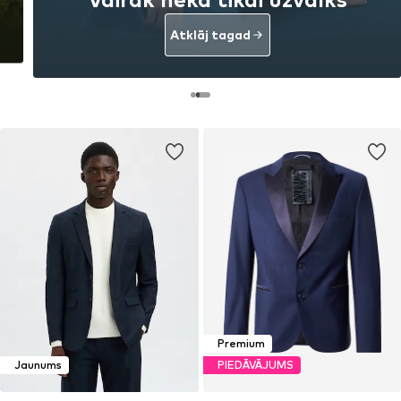
Atklāj tagad
Premium
Jaunums
PIEDĀVĀJUMS