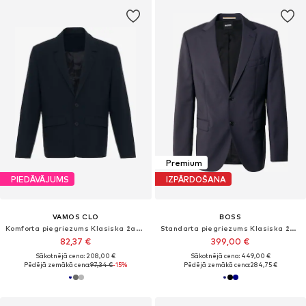
Premium
PIEDĀVĀJUMS
IZPĀRDOŠANA
VAMOS CLO
BOSS
Komforta piegriezums Klasiska žakete
Standarta piegriezums Klasiska žakete 'Jeckson'
82,37 €
399,00 €
Sākotnējā cena: 208,00 €
Sākotnējā cena: 449,00 €
Pēdējā zemākā cena:
97,34 €
-15%
Pēdējā zemākā cena:
284,75 €