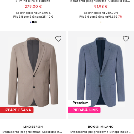
Slim fit Biroja žakete
Komforta piegriezums Klasiska žakete
279,00 €
91,98 €
Sākotnējā cena: 349,00 €
Sākotnējā cena: 210,00 €
Pēdējā zemākā cena:
251,10 €
Pēdējā zemākā cena:
99,65 €
-7%
Premium
IZPĀRDOŠANA
PIEDĀVĀJUMS
LINDBERGH
BOGGI MILANO
Standarta piegriezums Klasiska žakete 'Superflex'
Standarta piegriezums Biroja žakete