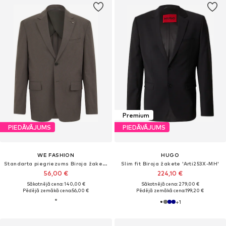
Premium
PIEDĀVĀJUMS
PIEDĀVĀJUMS
WE FASHION
HUGO
Standarta piegriezums Biroja žakete
Slim fit Biroja žakete 'Arti253X-MH'
56,00 €
224,10 €
Sākotnējā cena: 140,00 €
Sākotnējā cena: 279,00 €
Pēdējā zemākā cena:
56,00 €
Pēdējā zemākā cena:
199,20 €
+
1