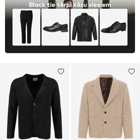
Black tie tērpi kāzu viesiem