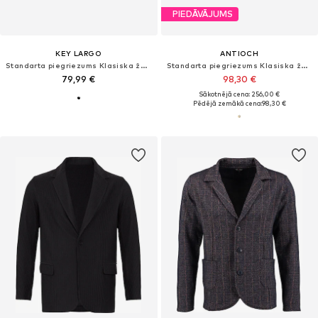
PIEDĀVĀJUMS
KEY LARGO
ANTIOCH
Standarta piegriezums Klasiska žakete 'Jan'
Standarta piegriezums Klasiska žakete
79,99 €
98,30 €
Sākotnējā cena: 256,00 €
Pēdējā zemākā cena:
98,30 €