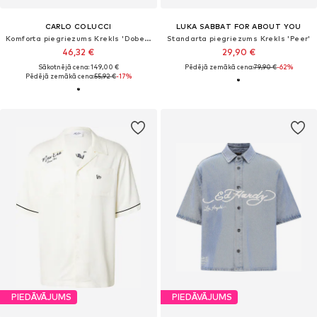
CARLO COLUCCI
LUKA SABBAT FOR ABOUT YOU
Komforta piegriezums Krekls 'Dobermann'
Standarta piegriezums Krekls 'Peer'
46,32 €
29,90 €
Sākotnējā cena: 149,00 €
Pēdējā zemākā cena:
79,90 €
-62%
Pēdējā zemākā cena:
55,92 €
-17%
PIEDĀVĀJUMS
PIEDĀVĀJUMS