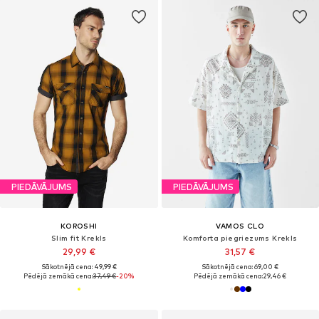
PIEDĀVĀJUMS
PIEDĀVĀJUMS
KOROSHI
VAMOS CLO
Slim fit Krekls
Komforta piegriezums Krekls
29,99 €
31,57 €
Sākotnējā cena: 49,99 €
Sākotnējā cena: 69,00 €
Pēdējā zemākā cena:
37,49 €
-20%
Pēdējā zemākā cena:
29,46 €