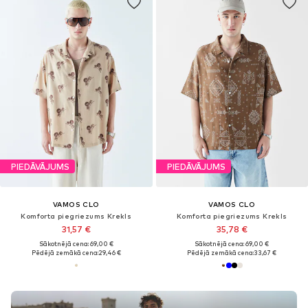
PIEDĀVĀJUMS
PIEDĀVĀJUMS
VAMOS CLO
VAMOS CLO
Komforta piegriezums Krekls
Komforta piegriezums Krekls
31,57 €
35,78 €
Sākotnējā cena: 69,00 €
Sākotnējā cena: 69,00 €
Pēdējā zemākā cena:
29,46 €
Pēdējā zemākā cena:
33,67 €