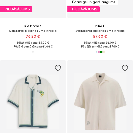
Formīgs un garš augums
PIEDĀVĀJUMS
PIEDĀVĀJUMS
ED HARDY
NEXT
Komforta piegriezums Krekls
Standarta piegriezums Krekls
76,50 €
57,60 €
Sākotnējā cena: 85,00 €
Sākotnējā cena: 64,00 €
Pēdējā zemākā cena:
41,44 €
Pēdējā zemākā cena:
57,60 €