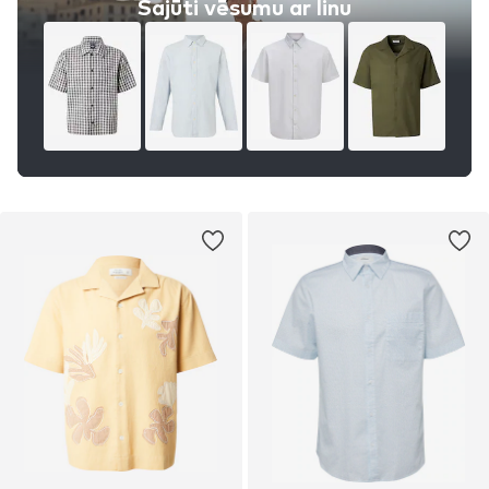
Sajūti vēsumu ar linu