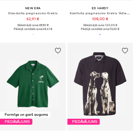
NEW ERA
ED HARDY
Standarta piegriezums Krekls
Komforta piegriezums Krekls 'Adler und Sterne'
62,91 €
108,00 €
Sākotnējā cena: 69,90 €
Sākotnējā cena: 120,00 €
Pēdējā zemākā cena:
49,41 €
Pēdējā zemākā cena:
76,50 €
Formīgs un garš augums
PIEDĀVĀJUMS
PIEDĀVĀJUMS