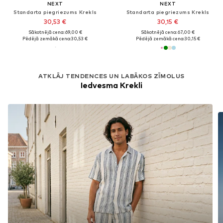
NEXT
NEXT
Standarta piegriezums Krekls
Standarta piegriezums Krekls
30,53 €
30,15 €
Sākotnējā cena: 69,00 €
Sākotnējā cena: 67,00 €
Pēdējā zemākā cena:
30,53 €
Pēdējā zemākā cena:
30,15 €
ATKLĀJ TENDENCES UN LABĀKOS ZĪMOLUS
Iedvesma Krekli