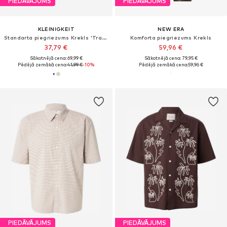
PIEDĀVĀJUMS
PIEDĀVĀJUMS
KLEINIGKEIT
NEW ERA
Standarta piegriezums Krekls 'Travel Scott'
Komforta piegriezums Krekls
37,79 €
59,96 €
Sākotnējā cena: 69,99 €
Sākotnējā cena: 79,95 €
Pēdējā zemākā cena:
41,99 €
-10%
Pēdējā zemākā cena:
59,96 €
PIEDĀVĀJUMS
PIEDĀVĀJUMS