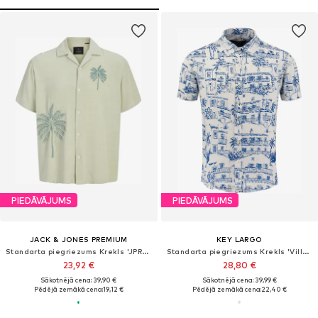
PIEDĀVĀJUMS
PIEDĀVĀJUMS
JACK & JONES PREMIUM
KEY LARGO
Standarta piegriezums Krekls 'JPRBLAFred'
Standarta piegriezums Krekls 'Village'
23,92 €
28,80 €
Sākotnējā cena: 39,90 €
Sākotnējā cena: 39,99 €
Pēdējā zemākā cena:
19,12 €
Pēdējā zemākā cena:
22,40 €