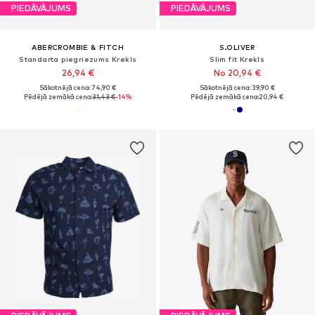
PIEDĀVĀJUMS
PIEDĀVĀJUMS
ABERCROMBIE & FITCH
S.OLIVER
Standarta piegriezums Krekls
Slim fit Krekls
26,94 €
No 20,94 €
Sākotnējā cena: 74,90 €
Sākotnējā cena: 39,90 €
Pēdējā zemākā cena:
31,43 €
-14%
Pēdējā zemākā cena:
20,94 €