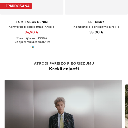
IZPĀRDOŠANA
TOM TAILOR DENIM
ED HARDY
Komforta piegriezums Krekls
Komforta piegriezums Krekls
34,90 €
85,00 €
Sākotnējā cena: 49,90 €
Pēdējā zemākā cena:
31,41 €
ATRODI PAREIZO PIEGRIEZUMU
Krekli ceļveži