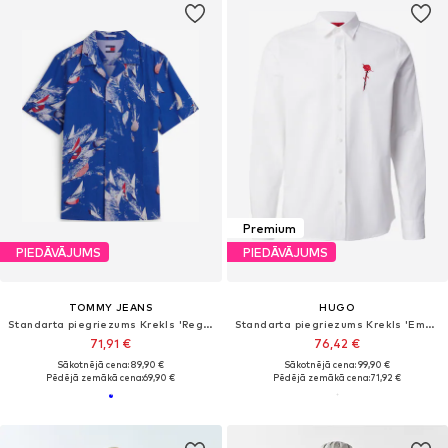
Premium
PIEDĀVĀJUMS
PIEDĀVĀJUMS
TOMMY JEANS
HUGO
Standarta piegriezums Krekls 'Regular Blend Short Sleeve'
Standarta piegriezums Krekls 'Emero'
71,91 €
76,42 €
Sākotnējā cena: 89,90 €
Sākotnējā cena: 99,90 €
Pēdējā zemākā cena:
69,90 €
Pēdējā zemākā cena:
71,92 €