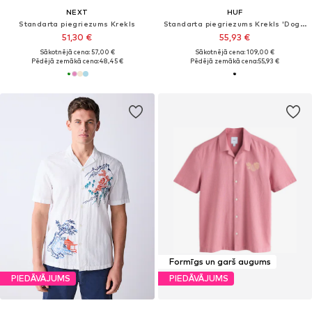
NEXT
HUF
Standarta piegriezums Krekls
Standarta piegriezums Krekls 'Dogged'
51,30 €
55,93 €
Sākotnējā cena: 57,00 €
Sākotnējā cena: 109,00 €
Pēdējā zemākā cena:
48,45 €
Pēdējā zemākā cena:
55,93 €
Formīgs un garš augums
PIEDĀVĀJUMS
PIEDĀVĀJUMS