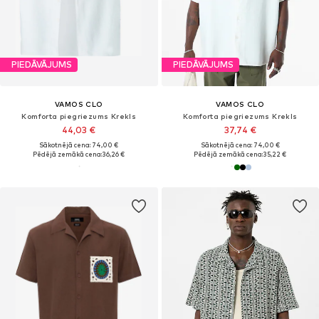
PIEDĀVĀJUMS
PIEDĀVĀJUMS
VAMOS CLO
VAMOS CLO
Komforta piegriezums Krekls
Komforta piegriezums Krekls
44,03 €
37,74 €
Sākotnējā cena: 74,00 €
Sākotnējā cena: 74,00 €
Pēdējā zemākā cena:
36,26 €
Pēdējā zemākā cena:
35,22 €