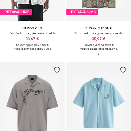
PIEDĀVĀJUMS
PIEDĀVĀJUMS
VAMOS CLO
FUNKY BUDDHA
Komforta piegriezums Krekls
Standarta piegriezums Krekls
33,67 €
35,97 €
Sākotnējā cena: 74,00 €
Sākotnējā cena: 59,95 €
Pēdējā zemākā cena:
31,08 €
Pēdējā zemākā cena:
35,97 €