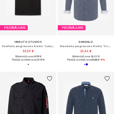
PIEDĀVĀJUMS
PIEDĀVĀJUMS
IRASUTO STUDIOS
DANDALO
Komforta piegriezums Krekls 'Cuban'
Standarta piegriezums Krekls 'Cristophe'
33,59 €
25,64 €
Sākotnējā cena: 69,99 €
Sākotnējā cena: 58,00 €
Pēdējā zemākā cena:
29,39 €
Pēdējā zemākā cena:
31,55 €
-18%