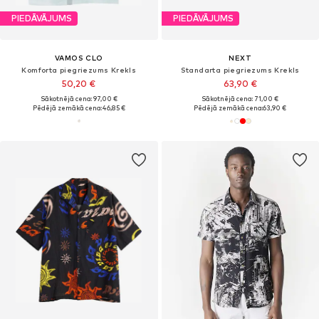
PIEDĀVĀJUMS
PIEDĀVĀJUMS
VAMOS CLO
NEXT
Komforta piegriezums Krekls
Standarta piegriezums Krekls
50,20 €
63,90 €
Sākotnējā cena: 97,00 €
Sākotnējā cena: 71,00 €
Pēdējā zemākā cena:
46,85 €
Pēdējā zemākā cena:
63,90 €