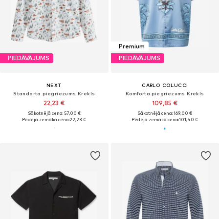
Premium
PIEDĀVĀJUMS
PIEDĀVĀJUMS
NEXT
CARLO COLUCCI
Standarta piegriezums Krekls
Komforta piegriezums Krekls
22,23 €
109,85 €
Sākotnējā cena: 57,00 €
Sākotnējā cena: 169,00 €
Pēdējā zemākā cena:
22,23 €
Pēdējā zemākā cena:
101,40 €