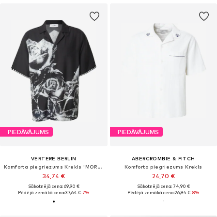
PIEDĀVĀJUMS
PIEDĀVĀJUMS
VERTERE BERLIN
ABERCROMBIE & FITCH
Komforta piegriezums Krekls 'MORPH'
Komforta piegriezums Krekls
34,74 €
24,70 €
Sākotnējā cena: 69,90 €
Sākotnējā cena: 74,90 €
Pēdējā zemākā cena:
37,64 €
-7%
Pēdējā zemākā cena:
26,94 €
-8%