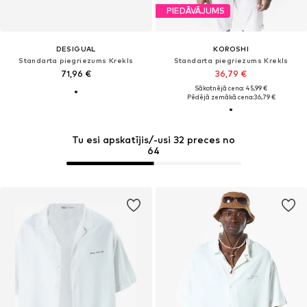
PIEDĀVĀJUMS
DESIGUAL
KOROSHI
Standarta piegriezums Krekls
Standarta piegriezums Krekls
71,96 €
36,79 €
Sākotnējā cena: 45,99 €
Pēdējā zemākā cena:
36,79 €
Tu esi apskatījis/-usi 32 preces no
64