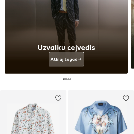
Uzvalku ceļvedis
Atklāj tagad