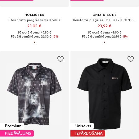
HOLLISTER
ONLY & SONS
Standarta piegriezums Krekls
Komforta piegriezums Krekls 'ONSMARVIN'
23,03 €
23,92 €
Sākotnējā cena: 47,90 €
Sākotnējā cena: 49,90 €
Pēdējā zemākā cena:
26,32 €
-12%
Pēdējā zemākā cena:
26,91 €
-11%
Premium
Unisekss
PIEDĀVĀJUMS
IZPĀRDOŠANA