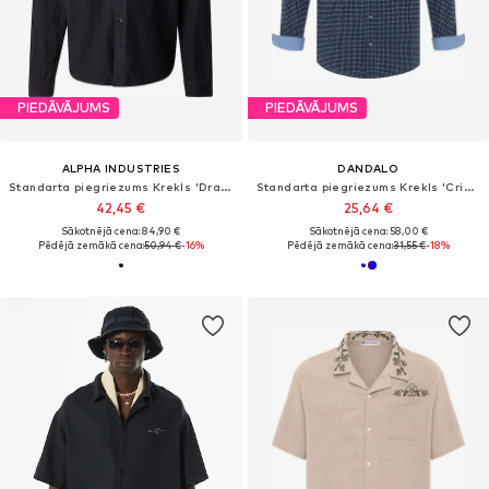
PIEDĀVĀJUMS
PIEDĀVĀJUMS
ALPHA INDUSTRIES
DANDALO
Standarta piegriezums Krekls 'Dragon'
Standarta piegriezums Krekls 'Cristophe'
42,45 €
25,64 €
Sākotnējā cena: 84,90 €
Sākotnējā cena: 58,00 €
Pēdējā zemākā cena:
50,94 €
-16%
Pēdējā zemākā cena:
31,55 €
-18%