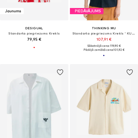
Jaunums
PIEDĀVĀJUMS
DESIGUAL
THINKING MU
Standarta piegriezums Krekls
Standarta piegriezums Krekls ' KURTIS '
79,95 €
107,91 €
Sākotnējā cena: 119,90 €
Pēdējā zemākā cena:
101,92 €