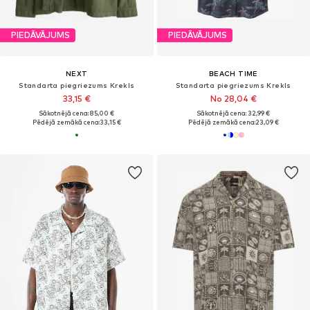
PIEDĀVĀJUMS
PIEDĀVĀJUMS
NEXT
BEACH TIME
Standarta piegriezums Krekls
Standarta piegriezums Krekls
33,15 €
No 28,04 €
Sākotnējā cena: 85,00 €
Sākotnējā cena: 32,99 €
Pēdējā zemākā cena:
33,15 €
Pēdējā zemākā cena:
23,09 €