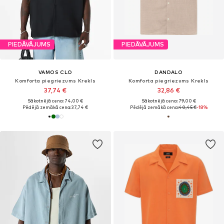
PIEDĀVĀJUMS
PIEDĀVĀJUMS
VAMOS CLO
DANDALO
Komforta piegriezums Krekls
Komforta piegriezums Krekls
37,74 €
32,86 €
Sākotnējā cena: 74,00 €
Sākotnējā cena: 79,00 €
Pēdējā zemākā cena:
37,74 €
Pēdējā zemākā cena:
40,45 €
-18%