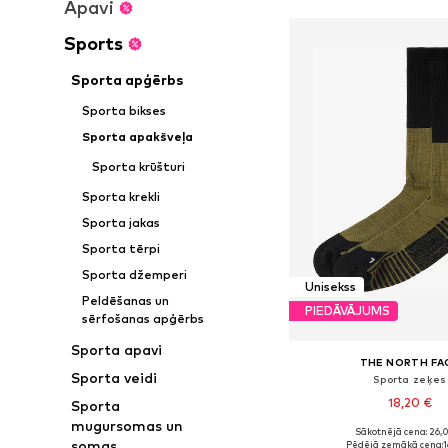
Apavi
Sports
Sporta apģērbs
Sporta bikses
Sporta apakšveļa
Sporta krūšturi
Sporta krekli
Sporta jakas
Sporta tērpi
Sporta džemperi
Unisekss
Peldēšanas un
PIEDĀVĀJUMS
sērfošanas apģērbs
Sporta apavi
THE NORTH FA
Sporta veidi
Sporta zeķes
18,20 €
Sporta
mugursomas un
Sākotnējā cena: 26,
somas
Pēdējā zemākā cena:
1