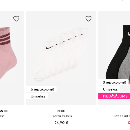
ozam
Pievienot grozam
Pievie
3 iepakojumā
6 iepakojumā
Unisekss
Unisekss
PIEDĀVĀJUMS
ANCE
NIKE
ss'
Sporta zeķes
Standart
24,90 €
1