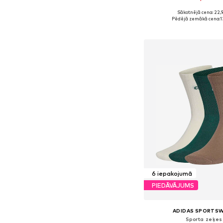
Sākotnējā cena: 22,
Pēdējā zemākā cena:
1
Pievienot gr
6 iepakojumā
PIEDĀVĀJUMS
ADIDAS SPORTS
Sporta zeķes