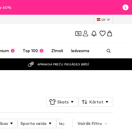
īdz 60%
LV
LV
mium
Top 100
Zīmoli
Iedvesma
APMAKSA PREČU PIEGĀDES BRĪDĪ
Sekot
Skats
Kārtot
ības
Sporta veids
Iepakojums
Vairāk filtru
Raksts