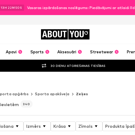
Vasaras izpārdošanas noslēgums: Piedāvājumi ar atlaidi l
13
H
22
M
48
S
ABOUT
YOU
Apavi
Sports
Aksesuāri
Streetwear
Pre
30 DIENU ATGRIEŠANAS TIESĪBAS
porta apģērbs
Sporta apakšveļa
Zeķes
sievietēm
340
došana
Izmērs
Krāsa
Zīmols
Produkta īpaš