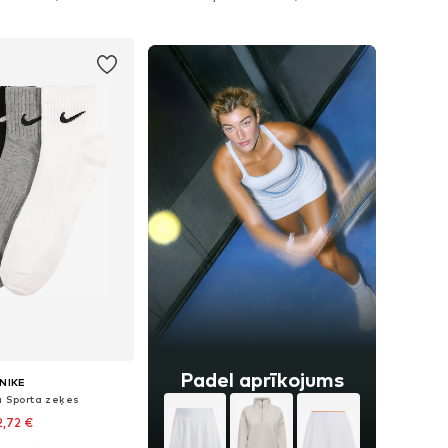
not grozam
Pievienot grozam
Padel aprīkojums
NIKE
a Sporta zeķes
2,72 €