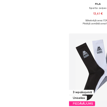
FILA
Sporta zeķes
13,41 €
Sākotnējā cena: 17,
Pieejamie izmēri: 35-38, 
Pēdējā zemākā cena:
1
Pievienot gr
3 iepakojumā
Unisekss
PIEDĀVĀJUMS