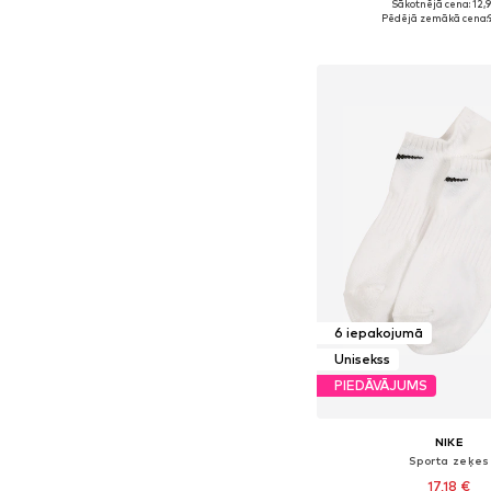
Sākotnējā cena: 12,
Pieejams daudzos i
Pēdējā zemākā cena:
Pievienot gr
6 iepakojumā
Unisekss
PIEDĀVĀJUMS
NIKE
Sporta zeķes
17,18 €