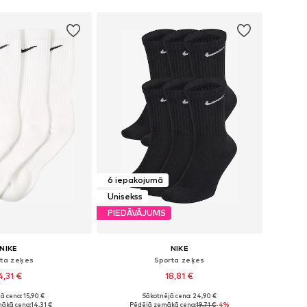
6 iepakojumā
Unisekss
PIEDĀVĀJUMS
NIKE
NIKE
rta zeķes
Sporta zeķes
4,31 €
18,81 €
ā cena: 15,90 €
Sākotnējā cena: 24,90 €
Pieejamie izmēri: 34-38, 38-42, 42-46, 46-50
Pieejamie izmēri: 34-38, 38-42, 42-46, 46-50
ākā cena:
14,31 €
Pēdējā zemākā cena:
19,71 €
-4%