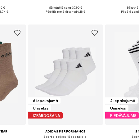
90 €
Sākotnējā cena: 37,90 €
Sākotnēj
Pieejamie izmēri: 34-38, 38-42, 42-46, 46-50
Pieejamie izmēri: 34-36, 37-39, 40-42, 43-45
3,74 €
Pēdējā zemākā cena:
14,18 €
Pēdējā zemā
ozam
Pievienot grozam
Pievie
6 iepakojumā
4 iepakojumā
Unisekss
Unisekss
IZPĀRDOŠANA
PIEDĀVĀJUMS
WEAR
ADIDAS PERFORMANCE
S
Sporta zeķes 'Essentials'
Spo