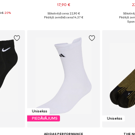
17,90 €
2
0 €
-20%
Sākotnējā cena: 22,90 €
Sākotnēj
zmēros
Pieejamie izmēri: 37-39, 40-42, 43-45, 46-48
Pieejamie iz
Pēdējā zemākā cena:
14,37 €
Pēdējā zem
ozam
Pievienot grozam
Pievie
Unisekss
PIEDĀVĀJUMS
Unisekss
ADIDAS PERFORMANCE
THE N