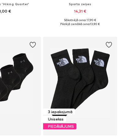
 'Hiking Quarter'
Sporta zeķes
3,00 €
14,31 €
Sākotnējā cena: 17,90 €
Pieejamie izmēri: 35-37, 38-40, 41-43, 44-46
Pieejamie izmēri: 34-36, 37-39, 40-42, 43-45
Pēdējā zemākā cena:
13,90 €
not grozam
Pievienot grozam
3 iepakojumā
Unisekss
PIEDĀVĀJUMS