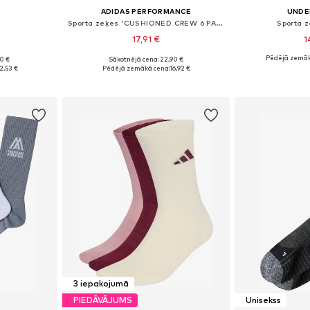
ADIDAS PERFORMANCE
UNDE
Sporta zeķes 'CUSHIONED CREW 6 PAIR PACK'
Sporta z
17,91 €
1
+
1
Pēdējā zemāk
90 €
Sākotnējā cena: 22,90 €
39-42, 43-46
Pieejams daudzos izmēros
Pieejamie izmēri: 
2,53 €
Pēdējā zemākā cena:
16,92 €
ozam
Pievienot grozam
Pievie
3 iepakojumā
PIEDĀVĀJUMS
Unisekss