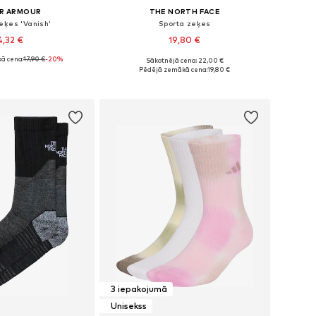
R ARMOUR
THE NORTH FACE
eķes 'Vanish'
Sporta zeķes
4,32 €
19,80 €
ā cena:
17,90 €
-20%
Sākotnējā cena: 22,00 €
35-37,5, 38-40,5, 41-43
Pieejamie izmēri: 35-37, 38-40, 41-43, 44-46
Pēdējā zemākā cena:
19,80 €
not grozam
Pievienot grozam
3 iepakojumā
Unisekss