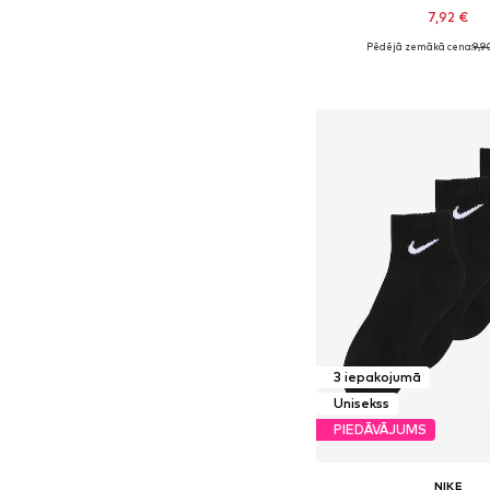
7,92 €
Pēdējā zemākā cena:
9,9
Pieejams daudzos i
Pievienot gr
3 iepakojumā
Unisekss
PIEDĀVĀJUMS
NIKE