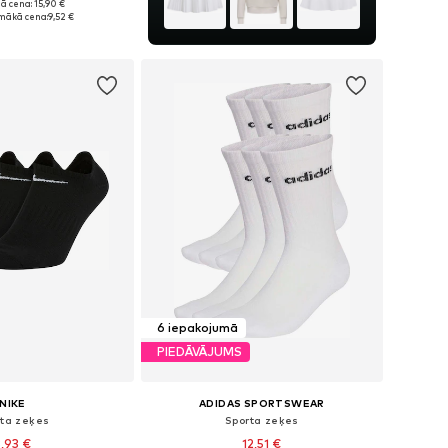
ā cena: 15,90 €
Pieejamie izmēri: 34-38, 38-42, 42-46, 46-50
mākā cena:
9,52 €
not grozam
6 iepakojumā
PIEDĀVĀJUMS
NIKE
ADIDAS SPORTSWEAR
rta zeķes
Sporta zeķes
,93 €
12,51 €