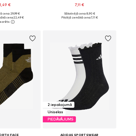
2,49 €
7,11 €
ā cena: 29,99 €
Sākotnējā cena: 8,90 €
mēri: 39-42, 43-46
Pieejams daudzos izmēros
ākā cena:
22,49 €
Pēdējā zemākā cena:
7,11 €
not grozam
Pievienot grozam
2 iepakojumā
Unisekss
PIEDĀVĀJUMS
ORTH FACE
ADIDAS SPORTSWEAR