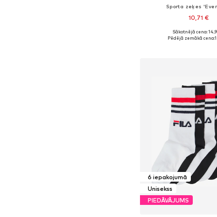
Sporta zeķes 'Ever
10,71 €
Sākotnējā cena: 14,
Pieejamie izmēri: 34-38, 
Pēdējā zemākā cena:
1
Pievienot gr
6 iepakojumā
Unisekss
PIEDĀVĀJUMS