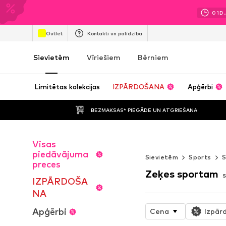
01
D.
Outlet
Kontakti un palīdzība
Sievietēm
Vīriešiem
Bērniem
Limitētas kolekcijas
IZPĀRDOŠANA
Apģērbi
BEZMAKSAS* PIEGĀDE UN ATGRIEŠANA
Visas
WORK IT
piedāvājuma
Sievietēm
Sports
S
preces
Zeķes sportam
IZPĀRDOŠA
NA
Apģērbi
Cena
Izpār