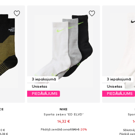
3 iepakojumā
3 iepakojumā
Unisekss
Unisekss
PIEDĀVĀJUMS
PIEDĀVĀJUMS
CE
NIKE
Sporta zeķes 'ED ELVD'
Spo
14,32 €
1
Pēdējā zemākā cena:
17,90 €
-20%
00 €
Sākotnēj
Pieejamie izmēri: 35-37, 38-40, 41-43, 44-46
Pieejamie izmēri: 34-38, 38-42, 42-46, 46-50
6,38 €
Pēdējā zem