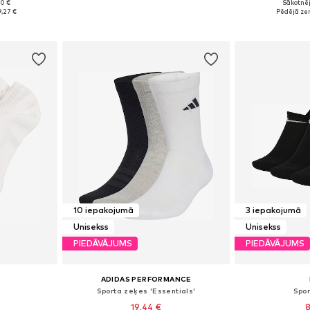
90 €
Sākotnēj
zmēros
Pieejamie izmēri: 38-42, 42-46
9,27 €
Pēdējā ze
ozam
Pievienot grozam
Pievie
10 iepakojumā
3 iepakojumā
Unisekss
Unisekss
PIEDĀVĀJUMS
PIEDĀVĀJUMS
ADIDAS PERFORMANCE
Sporta zeķes 'Essentials'
Spo
19,44 €
8