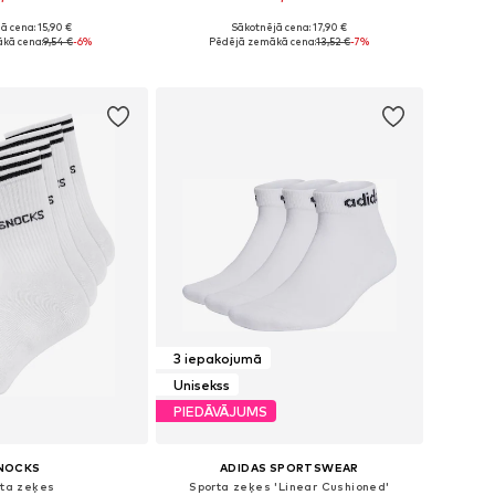
ā cena: 15,90 €
Sākotnējā cena: 17,90 €
Pieejamie izmēri: 34-38, 38-42, 42-46, 46-50
Pieejams daudzos izmēros
kā cena:
9,54 €
-6%
Pēdējā zemākā cena:
13,52 €
-7%
not grozam
Pievienot grozam
3 iepakojumā
Unisekss
PIEDĀVĀJUMS
NOCKS
ADIDAS SPORTSWEAR
rta zeķes
Sporta zeķes 'Linear Cushioned'