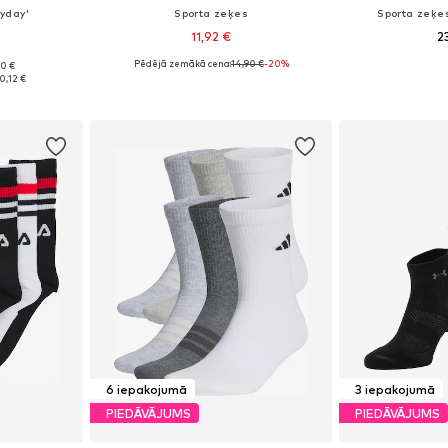
yday'
Sporta zeķes
Sporta zeķes
11,92 €
2
Pēdējā zemākā cena:
14,90 €
-20%
90 €
38-42, 46-50
Pieejams daudzos izmēros
0,12 €
ozam
Pievienot grozam
Pievie
6 iepakojumā
3 iepakojumā
PIEDĀVĀJUMS
PIEDĀVĀJUMS