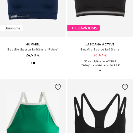
Jaunums
PIEDĀVĀJUMS
HUMMEL
LASCANA ACTIVE
Bezvīļu Sporta krūšturis 'Pulse'
Bezvīļu Sporta krūšturis
24,90 €
36,47 €
Sākotnējā cena: 42,90 €
Pēdējā zemākā cena:
36,47 €