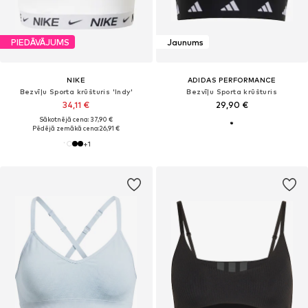
PIEDĀVĀJUMS
Jaunums
NIKE
ADIDAS PERFORMANCE
Bezvīļu Sporta krūšturis 'Indy'
Bezvīļu Sporta krūšturis
34,11 €
29,90 €
Sākotnējā cena: 37,90 €
Pēdējā zemākā cena:
26,91 €
+
1