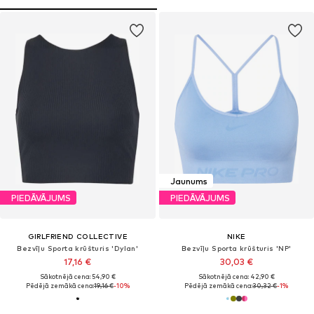
Jaunums
PIEDĀVĀJUMS
PIEDĀVĀJUMS
GIRLFRIEND COLLECTIVE
NIKE
Bezvīļu Sporta krūšturis 'Dylan'
Bezvīļu Sporta krūšturis 'NP'
17,16 €
30,03 €
Sākotnējā cena: 54,90 €
Sākotnējā cena: 42,90 €
Pēdējā zemākā cena:
19,16 €
-10%
Pēdējā zemākā cena:
30,32 €
-1%