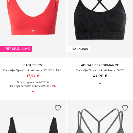
PIEDĀVĀJUMS
Jaunums
FABLETICS
ADIDAS PERFORMANCE
Bezvīļu Sporta krūšturis 'PURELUXE'
Bezvīļu Sporta krūšturis 'WE'
17,94 €
44,90 €
Sākotnējā cena: 49,90 €
Pēdējā zemākā cena:
20,93 €
-14%