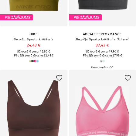
PIEDĀVĀJUMS
PIEDĀVĀJUMS
NIKE
ADIDAS PERFORMANCE
Bezvīļu Sporta krūšturis
Bezvīļu Sporta krūšturis 'All me'
24,43 €
37,43 €
Sākotnējā cena: 42,90 €
Sākotnējā cena: 49,90 €
Pēdējā zemākā cena:
22,41 €
Pēdējā zemākā cena:
27,93 €