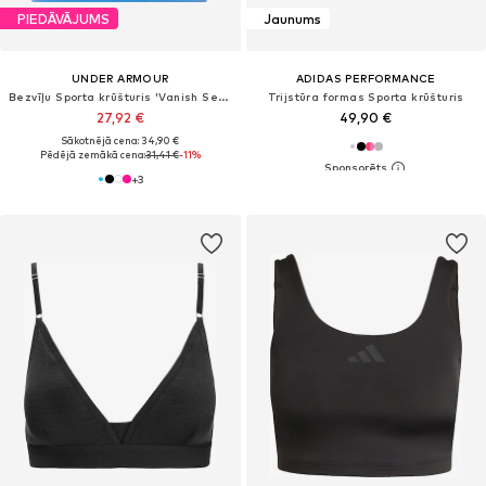
PIEDĀVĀJUMS
Jaunums
UNDER ARMOUR
ADIDAS PERFORMANCE
Bezvīļu Sporta krūšturis 'Vanish Seamless'
Trijstūra formas Sporta krūšturis
27,92 €
49,90 €
Sākotnējā cena: 34,90 €
Pēdējā zemākā cena:
31,41 €
-11%
+
3