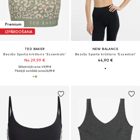
Premium
IZPĀRDOŠANA
TED BAKER
NEW BALANCE
Bezvīļu Sporta krūšturis 'Essentials'
Bezvīļu Sporta krūšturis 'Essential'
No 29,99 €
44,90 €
Sākotnējā cena: 49,99 €
Pēdējā zemākā cena:
26,99 €