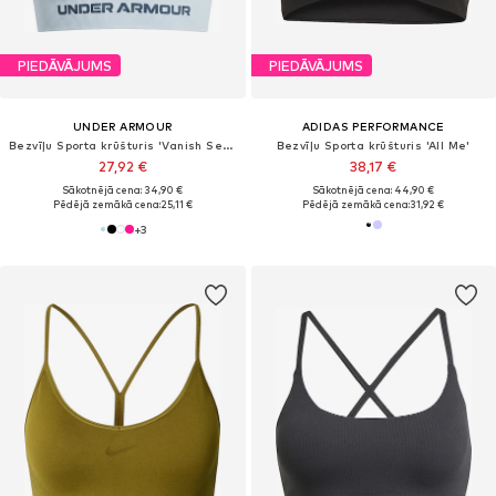
PIEDĀVĀJUMS
PIEDĀVĀJUMS
UNDER ARMOUR
ADIDAS PERFORMANCE
Bezvīļu Sporta krūšturis 'Vanish Seamless'
Bezvīļu Sporta krūšturis 'All Me'
27,92 €
38,17 €
Sākotnējā cena: 34,90 €
Sākotnējā cena: 44,90 €
Pēdējā zemākā cena:
25,11 €
Pēdējā zemākā cena:
31,92 €
+
3