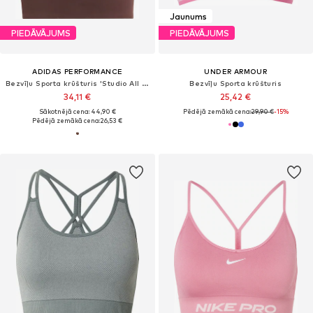
Jaunums
PIEDĀVĀJUMS
PIEDĀVĀJUMS
ADIDAS PERFORMANCE
UNDER ARMOUR
Bezvīļu Sporta krūšturis 'Studio All Me'
Bezvīļu Sporta krūšturis
34,11 €
25,42 €
Sākotnējā cena: 44,90 €
Pēdējā zemākā cena:
29,90 €
-15%
Pēdējā zemākā cena:
26,53 €