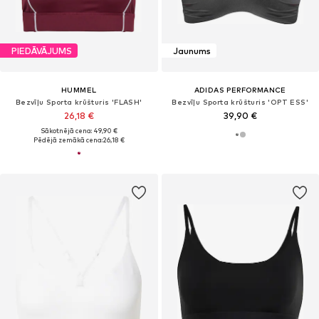
PIEDĀVĀJUMS
Jaunums
HUMMEL
ADIDAS PERFORMANCE
Bezvīļu Sporta krūšturis 'FLASH'
Bezvīļu Sporta krūšturis 'OPT ESS'
26,18 €
39,90 €
Sākotnējā cena: 49,90 €
Pēdējā zemākā cena:
26,18 €