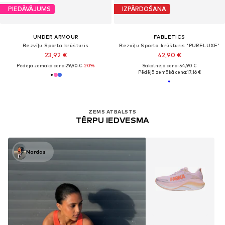
PIEDĀVĀJUMS
IZPĀRDOŠANA
UNDER ARMOUR
FABLETICS
Bezvīļu Sporta krūšturis
Bezvīļu Sporta krūšturis 'PURELUXE'
23,92 €
42,90 €
Pēdējā zemākā cena:
29,90 €
-20%
Sākotnējā cena: 54,90 €
Pēdējā zemākā cena:
17,16 €
ZEMS ATBALSTS
TĒRPU IEDVESMA
Nardos