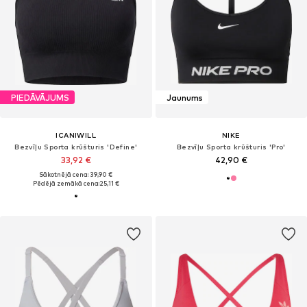
PIEDĀVĀJUMS
Jaunums
ICANIWILL
NIKE
Bezvīļu Sporta krūšturis 'Define'
Bezvīļu Sporta krūšturis 'Pro'
33,92 €
42,90 €
Sākotnējā cena: 39,90 €
Pēdējā zemākā cena:
25,11 €