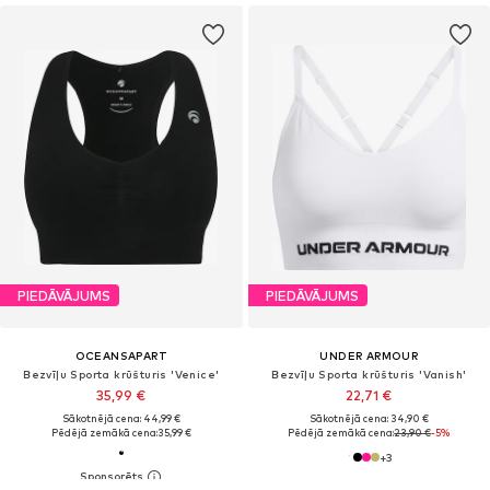
PIEDĀVĀJUMS
PIEDĀVĀJUMS
OCEANSAPART
UNDER ARMOUR
Bezvīļu Sporta krūšturis 'Venice'
Bezvīļu Sporta krūšturis 'Vanish'
35,99 €
22,71 €
Sākotnējā cena: 44,99 €
Sākotnējā cena: 34,90 €
Pēdējā zemākā cena:
35,99 €
Pēdējā zemākā cena:
23,90 €
-5%
+
3