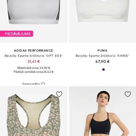
PIEDĀVĀJUMS
ADIDAS PERFORMANCE
PUMA
Bezvīļu Sporta krūšturis 'OPT ESS'
Bezvīļu Sporta krūšturis 'SHINE'
31,41 €
47,90 €
Sākotnējā cena: 34,90 €
Pēdējā zemākā cena:
25,42 €