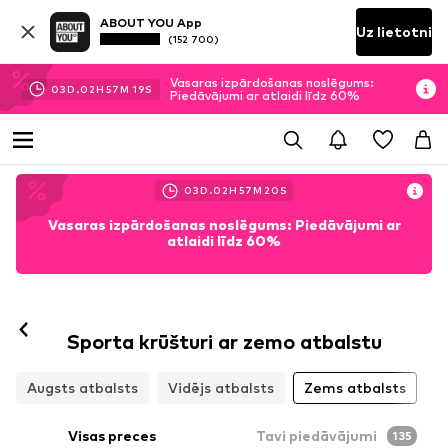
ABOUT YOU App
Uz lietotni
(152 700)
Vasaras izpārdošanas noslēgums:
03
D.
02
H
57
M
17
S
Piedāvājumi ar atlaidi līdz 60%
03
D.
02
H
57
M
17
S
Vasaras izpārdošanas noslēgums: Piedāvājumi ar
atlaidi līdz 60%
Sporta krūšturi ar zemo atbalstu
Augsts atbalsts
Vidējs atbalsts
Zems atbalsts
Visas preces
Tavi piedāvājumi
135