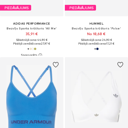
PIEDĀVĀJUMS
PIEDĀVĀJUMS
ADIDAS PERFORMANCE
HUMMEL
Bezvīļu Sporta krūšturis 'All Me'
Bezvīļu Sporta krūšturis 'Pulse'
35,91 €
No 18,68 €
Sākotnējā cena: 44,90 €
Sākotnējā cena: 24,90 €
Pēdējā zemākā cena:
27,97 €
Pēdējā zemākā cena:
17,21 €