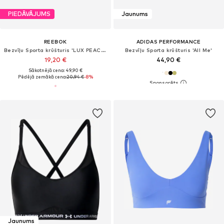
PIEDĀVĀJUMS
Jaunums
REEBOK
ADIDAS PERFORMANCE
Bezvīļu Sporta krūšturis 'LUX PEACHED'
Bezvīļu Sporta krūšturis 'All Me'
19,20 €
44,90 €
Sākotnējā cena: 49,90 €
Pēdējā zemākā cena:
20,94 €
-8%
Jaunums