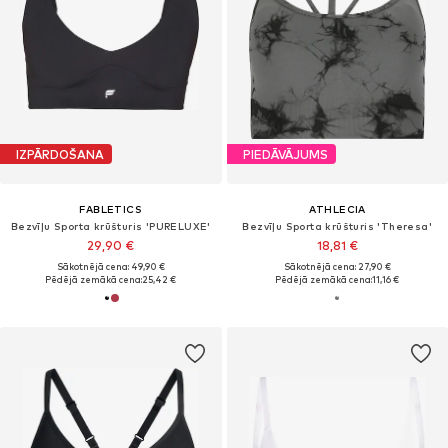
IZPĀRDOŠANA
PIEDĀVĀJUMS
FABLETICS
ATHLECIA
Bezvīļu Sporta krūšturis 'PURELUXE'
Bezvīļu Sporta krūšturis 'Theresa'
29,90 €
18,81 €
Sākotnējā cena: 49,90 €
Sākotnējā cena: 27,90 €
Pēdējā zemākā cena:
25,42 €
Pēdējā zemākā cena:
11,16 €