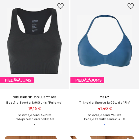
PIEDĀVĀJUMS
PIEDĀVĀJUMS
GIRLFRIEND COLLECTIVE
YEAZ
Bezvīļu Sporta krūšturis 'Paloma'
T-krekla Sporta krūšturis 'Fly'
19,16 €
41,40 €
Sākotnējā cena: 47,90 €
Sākotnējā cena: 69,00 €
Pēdējā zemākā cena:
18,14 €
Pēdējā zemākā cena:
41,40 €