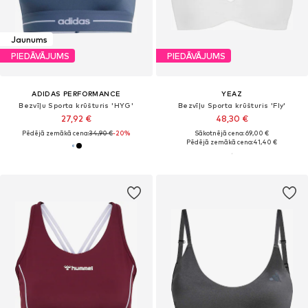
Jaunums
PIEDĀVĀJUMS
PIEDĀVĀJUMS
ADIDAS PERFORMANCE
YEAZ
Bezvīļu Sporta krūšturis 'HYG'
Bezvīļu Sporta krūšturis 'Fly'
27,92 €
48,30 €
Pēdējā zemākā cena:
34,90 €
-20%
Sākotnējā cena: 69,00 €
Pēdējā zemākā cena:
41,40 €