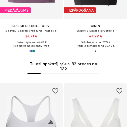
PIEDĀVĀJUMS
IZPĀRDOŠANA
GIRLFRIEND COLLECTIVE
AIM'N
Bezvīļu Sporta krūšturis 'Natalie'
Bezvīļu Sporta krūšturis
24,71 €
44,99 €
Sākotnējā cena: 69,90 €
Sākotnējā cena: 59,99 €
Pēdējā zemākā cena:
21,96 €
Pēdējā zemākā cena:
40,49 €
Tu esi apskatījis/-usi 32 preces no
176