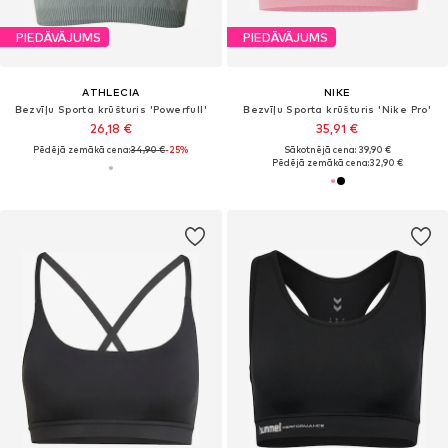
PIEDĀVĀJUMS
PIEDĀVĀJUMS
ATHLECIA
NIKE
Bezvīļu Sporta krūšturis 'Powerfull'
Bezvīļu Sporta krūšturis 'Nike Pro'
26,18 €
35,91 €
Pēdējā zemākā cena:
34,90 €
-25%
Sākotnējā cena: 39,90 €
Pēdējā zemākā cena:
32,90 €