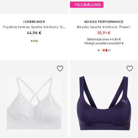
PIEDĀVĀJUMS
ICEBREAKER
ADIDAS PERFORMANCE
Trijstūra formas Sporta krūšturis 'Siren'
Bezvīļu Sporta krūšturis 'Power'
44,96 €
35,91 €
Sākotnējā cena: 44,90 €
Pēdējā zemākā cena:
29,61 €
+
1