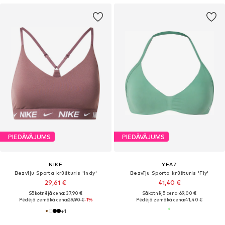
PIEDĀVĀJUMS
PIEDĀVĀJUMS
NIKE
YEAZ
Bezvīļu Sporta krūšturis 'Indy'
Bezvīļu Sporta krūšturis 'Fly'
29,61 €
41,40 €
Sākotnējā cena: 37,90 €
Sākotnējā cena: 69,00 €
Pēdējā zemākā cena:
29,90 €
-1%
Pēdējā zemākā cena:
41,40 €
+
1