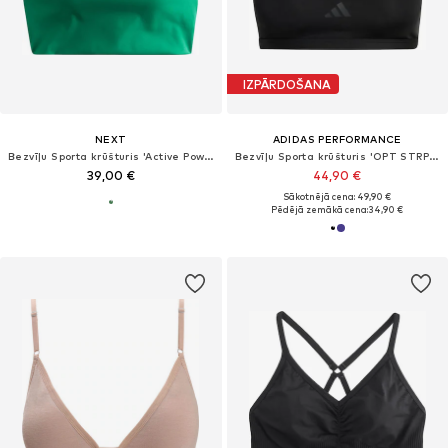
IZPĀRDOŠANA
NEXT
ADIDAS PERFORMANCE
Bezvīļu Sporta krūšturis 'Active Power'
Bezvīļu Sporta krūšturis 'OPT STRP LS BRA'
39,00 €
44,90 €
Sākotnējā cena: 49,90 €
Pēdējā zemākā cena:
34,90 €