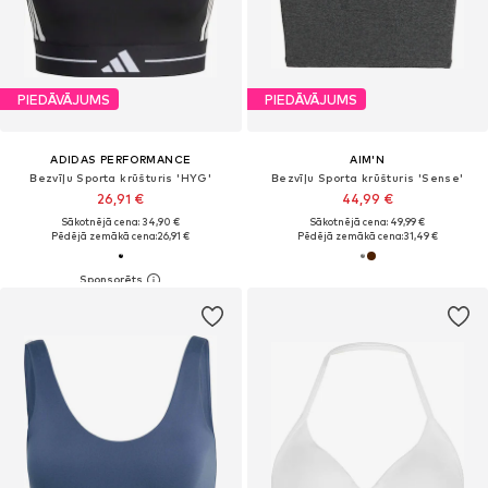
PIEDĀVĀJUMS
PIEDĀVĀJUMS
ADIDAS PERFORMANCE
AIM'N
Bezvīļu Sporta krūšturis 'HYG'
Bezvīļu Sporta krūšturis 'Sense'
26,91 €
44,99 €
Sākotnējā cena: 34,90 €
Sākotnējā cena: 49,99 €
Pēdējā zemākā cena:
26,91 €
Pēdējā zemākā cena:
31,49 €