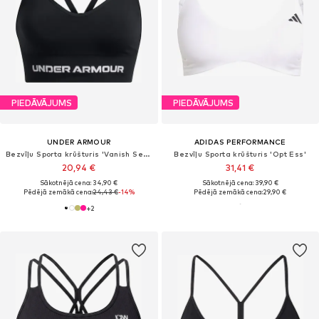
PIEDĀVĀJUMS
PIEDĀVĀJUMS
UNDER ARMOUR
ADIDAS PERFORMANCE
Bezvīļu Sporta krūšturis 'Vanish Seamless'
Bezvīļu Sporta krūšturis 'Opt Ess'
20,94 €
31,41 €
Sākotnējā cena: 34,90 €
Sākotnējā cena: 39,90 €
Pēdējā zemākā cena:
24,43 €
-14%
Pēdējā zemākā cena:
29,90 €
+
2