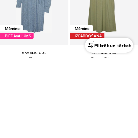
Māmiņai
Māmiņai
PIEDĀVĀJUMS
IZPĀRDOŠANA
1
Filtrēt un kārtot
MAMALICIOUS
MAMALICIOUS
Kleita
Kleita 'MLRani'
23,03 €
23,90 €
Sākotnējā cena: 39,90 €
Sākotnējā cena: 39,90 €
Pēdējā zemākā cena:
16,74 €
Pēdējā zemākā cena:
26,91 €
-11%