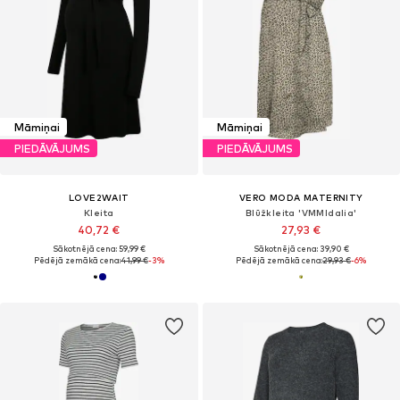
Māmiņai
Māmiņai
PIEDĀVĀJUMS
PIEDĀVĀJUMS
LOVE2WAIT
VERO MODA MATERNITY
Kleita
Blūžkleita 'VMMIdalia'
40,72 €
27,93 €
Sākotnējā cena: 59,99 €
Sākotnējā cena: 39,90 €
Pēdējā zemākā cena:
41,99 €
-3%
Pēdējā zemākā cena:
29,93 €
-6%