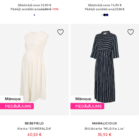
Sākotnējā cena: 32,90 €
Sākotnējā cena: 74,90 €
Pēdējā zemākā cena:
22,90 €
-10%
Pēdējā zemākā cena:
25,96 €
Māmiņai
Māmiņai
PIEDĀVĀJUMS
PIEDĀVĀJUMS
BEBEFIELD
MAMALICIOUS
Kleita 'ESMERALDA'
Blūžkleita 'MLSille Lia'
40,53 €
35,92 €