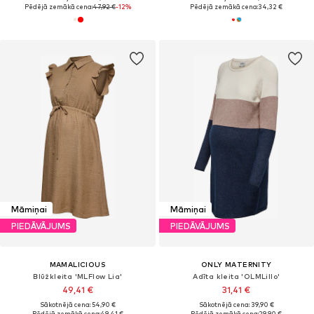
Pēdējā zemākā cena:
47,92 €
-12%
Pēdējā zemākā cena:
34,32 €
Māmiņai
Māmiņai
PIEDĀVĀJUMS
PIEDĀVĀJUMS
MAMALICIOUS
ONLY MATERNITY
Blūžkleita 'MLFlow Lia'
Adīta kleita 'OLMLillo'
49,41 €
31,41 €
Sākotnējā cena: 54,90 €
Sākotnējā cena: 39,90 €
Pēdējā zemākā cena:
49,41 €
Pēdējā zemākā cena:
29,90 €