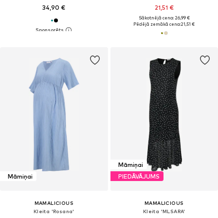
34,90 €
21,51 €
Sākotnējā cena: 26,99 €
Pēdējā zemākā cena:
21,51 €
Māmiņai
Māmiņai
PIEDĀVĀJUMS
MAMALICIOUS
MAMALICIOUS
Kleita 'Rosana'
Kleita 'MLSARA'