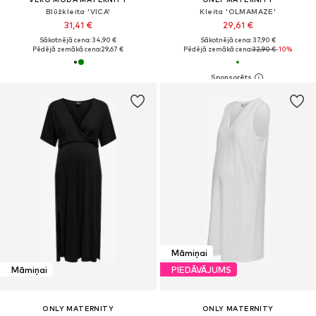
Blūžkleita 'VICA'
Kleita 'OLMAMAZE'
31,41 €
29,61 €
Sākotnējā cena: 34,90 €
Sākotnējā cena: 37,90 €
Pēdējā zemākā cena:
29,67 €
Pēdējā zemākā cena:
32,90 €
-10%
Māmiņai
Māmiņai
PIEDĀVĀJUMS
ONLY MATERNITY
ONLY MATERNITY