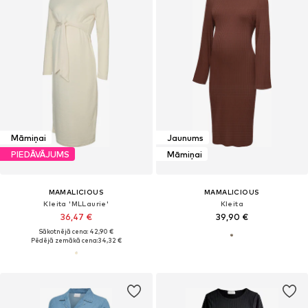
Māmiņai
Jaunums
PIEDĀVĀJUMS
Māmiņai
MAMALICIOUS
MAMALICIOUS
Kleita 'MLLaurie'
Kleita
36,47 €
39,90 €
Sākotnējā cena: 42,90 €
Pēdējā zemākā cena:
34,32 €