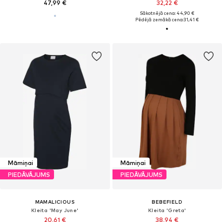
47,99 €
32,22 €
Sākotnējā cena: 44,90 €
Pēdējā zemākā cena:
31,41 €
Māmiņai
Māmiņai
PIEDĀVĀJUMS
PIEDĀVĀJUMS
MAMALICIOUS
BEBEFIELD
Kleita 'May June'
Kleita 'Greta'
20,61 €
38,94 €