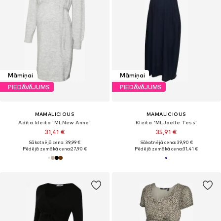
Māmiņai
Māmiņai
PIEDĀVĀJUMS
PIEDĀVĀJUMS
MAMALICIOUS
MAMALICIOUS
Adīta kleita 'MLNew Anne'
Kleita 'MLJoelle Tess'
31,41 €
35,91 €
Sākotnējā cena: 39,99 €
Sākotnējā cena: 39,90 €
Pēdējā zemākā cena:
27,90 €
Pēdējā zemākā cena:
31,41 €