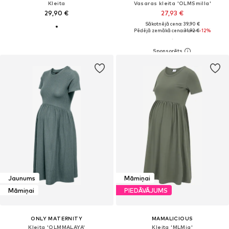
Kleita
Vasaras kleita 'OLMSmilla'
29,90 €
27,93 €
Sākotnējā cena: 39,90 €
Pēdējā zemākā cena:
31,92 €
-12%
Jaunums
Māmiņai
Māmiņai
PIEDĀVĀJUMS
ONLY MATERNITY
MAMALICIOUS
Kleita 'OLMMALAYA'
Kleita 'MLMia'