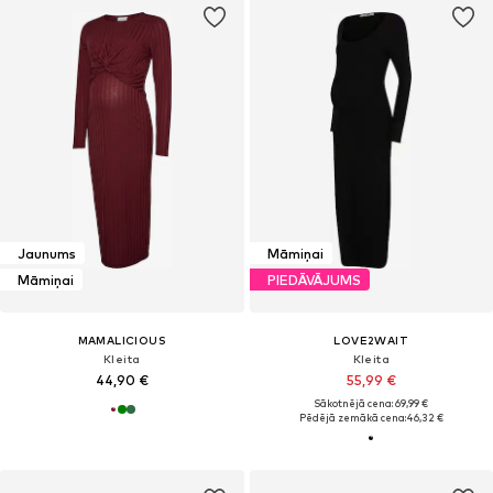
Jaunums
Māmiņai
Māmiņai
PIEDĀVĀJUMS
MAMALICIOUS
LOVE2WAIT
Kleita
Kleita
44,90 €
55,99 €
Sākotnējā cena: 69,99 €
Pēdējā zemākā cena:
46,32 €