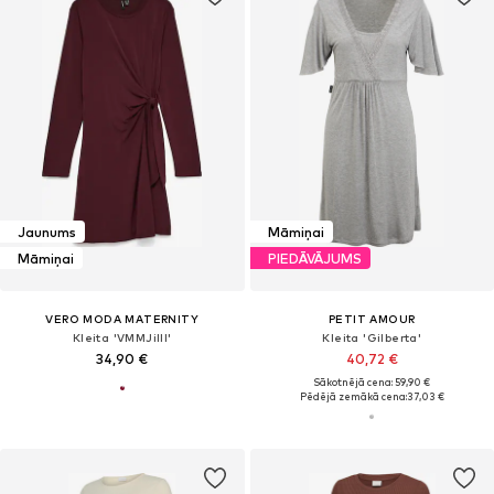
Jaunums
Māmiņai
Māmiņai
PIEDĀVĀJUMS
VERO MODA MATERNITY
PETIT AMOUR
Kleita 'VMMJilll'
Kleita 'Gilberta'
34,90 €
40,72 €
Sākotnējā cena: 59,90 €
Pēdējā zemākā cena:
37,03 €