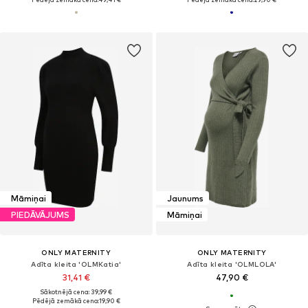
Māmiņai
Jaunums
PIEDĀVĀJUMS
Māmiņai
ONLY MATERNITY
ONLY MATERNITY
Adīta kleita 'OLMKatia'
Adīta kleita 'OLMLOLA'
31,41 €
47,90 €
Sākotnējā cena: 39,99 €
Pēdējā zemākā cena:
19,90 €