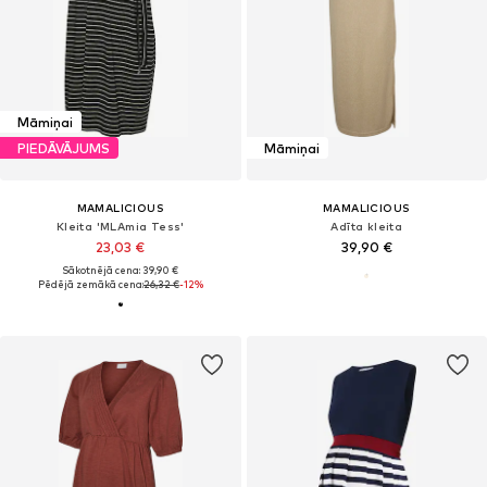
Māmiņai
PIEDĀVĀJUMS
Māmiņai
MAMALICIOUS
MAMALICIOUS
Kleita 'MLAmia Tess'
Adīta kleita
23,03 €
39,90 €
Sākotnējā cena: 39,90 €
Pēdējā zemākā cena:
26,32 €
-12%