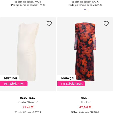
Sākotnējā cena: 77,90 €
Sākotnējā cena: 49,90 €
Pēdējā zemākā cena:
34,74 €
Pēdējā zemākā cena:
20,94 €
Māmiņai
Māmiņai
PIEDĀVĀJUMS
PIEDĀVĀJUMS
BEBEFIELD
NEXT
Kleita 'Grazia'
Kleita
41,93 €
39,60 €
Sākotnējā cena: 77,90 €
Sākotnējā cena: 88,00 €