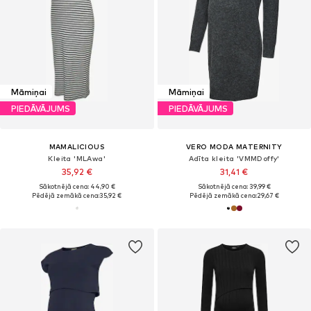
Māmiņai
Māmiņai
PIEDĀVĀJUMS
PIEDĀVĀJUMS
MAMALICIOUS
VERO MODA MATERNITY
Kleita 'MLAwa'
Adīta kleita 'VMMDoffy'
35,92 €
31,41 €
Sākotnējā cena: 44,90 €
Sākotnējā cena: 39,99 €
Pēdējā zemākā cena:
35,92 €
Pēdējā zemākā cena:
29,67 €