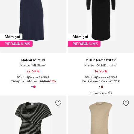
Māmiņai
Māmiņai
PIEDĀVĀJUMS
PIEDĀVĀJUMS
MAMALICIOUS
ONLY MATERNITY
Kleita 'MLSkye'
Kleita 'OLMDandra'
22,69 €
14,95 €
Sākotnējā cena: 34,90 €
Sākotnējā cena: 42,90 €
Pēdējā zemākā cena:
26,18 €
-13%
Pēdējā zemākā cena:
11,96 €