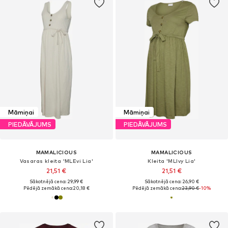
Māmiņai
Māmiņai
PIEDĀVĀJUMS
PIEDĀVĀJUMS
MAMALICIOUS
MAMALICIOUS
Vasaras kleita 'MLEvi Lia'
Kleita 'MLIvy Lia'
21,51 €
21,51 €
Sākotnējā cena: 29,99 €
Sākotnējā cena: 26,90 €
Pēdējā zemākā cena:
20,18 €
Pēdējā zemākā cena:
23,90 €
-10%