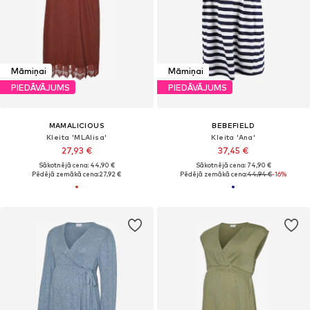
Māmiņai
Māmiņai
PIEDĀVĀJUMS
PIEDĀVĀJUMS
MAMALICIOUS
BEBEFIELD
Kleita 'MLAlisa'
Kleita 'Ana'
27,93 €
37,45 €
Sākotnējā cena: 44,90 €
Sākotnējā cena: 74,90 €
Pēdējā zemākā cena:
27,92 €
Pēdējā zemākā cena:
44,94 €
-16%