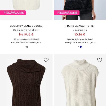
PIEDĀVĀJUMS
PIEDĀVĀJUMS
LEGER BY LENA GERCKE
TREND ALAÇATI STILI
Džemperis 'Blakely'
Džemperis
No 19,16 €
10,36 €
Sākotnējā cena: 59,90 €
Sākotnējā cena: 34,90 €
Pēdējā zemākā cena:
16,73 €
Pēdējā zemākā cena:
10,36 €