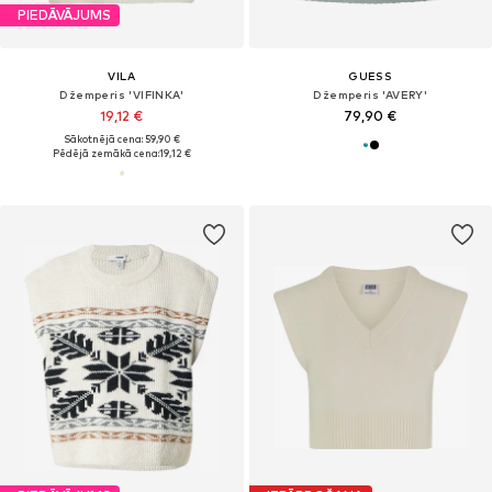
PIEDĀVĀJUMS
VILA
GUESS
Džemperis 'VIFINKA'
Džemperis 'AVERY'
19,12 €
79,90 €
Sākotnējā cena: 59,90 €
Pēdējā zemākā cena:
19,12 €