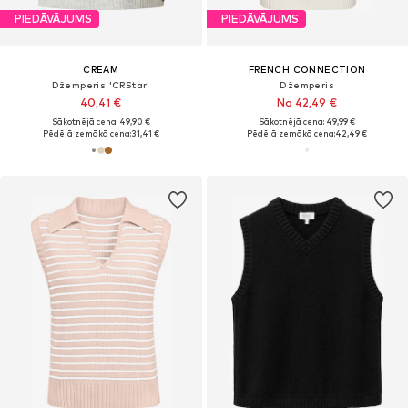
PIEDĀVĀJUMS
PIEDĀVĀJUMS
CREAM
FRENCH CONNECTION
Džemperis 'CRStar'
Džemperis
40,41 €
No 42,49 €
Sākotnējā cena: 49,90 €
Sākotnējā cena: 49,99 €
Pēdējā zemākā cena:
31,41 €
Pēdējā zemākā cena:
42,49 €