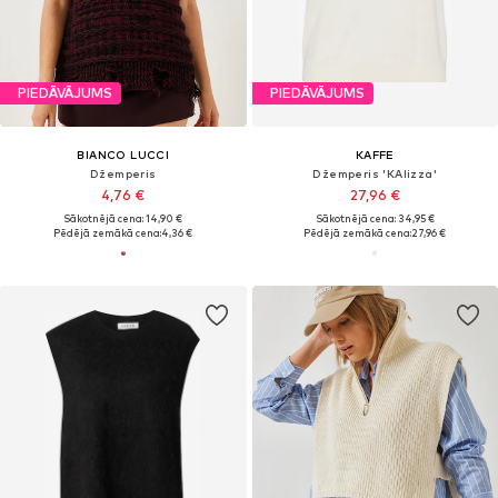
PIEDĀVĀJUMS
PIEDĀVĀJUMS
BIANCO LUCCI
KAFFE
Džemperis
Džemperis 'KAlizza'
4,76 €
27,96 €
Sākotnējā cena: 14,90 €
Sākotnējā cena: 34,95 €
Pēdējā zemākā cena:
4,36 €
Pēdējā zemākā cena:
27,96 €