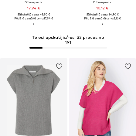
Džemperis
Džemperis
17,94 €
10,12 €
Sākotnējā cena: 49,90 €
Sākotnējā cena: 14,90 €
Pēdējā zemākā cena:
17,94 €
Pēdējā zemākā cena:
5,16 €
Tu esi apskatījis/-usi 32 preces no
191