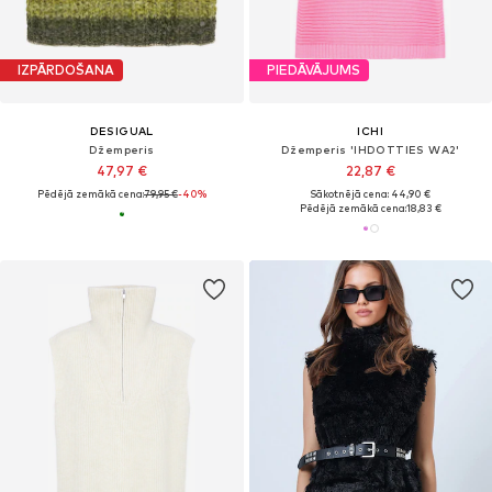
IZPĀRDOŠANA
PIEDĀVĀJUMS
DESIGUAL
ICHI
Džemperis
Džemperis 'IHDOTTIES WA2'
47,97 €
22,87 €
Pēdējā zemākā cena:
79,95 €
-40%
Sākotnējā cena: 44,90 €
Pēdējā zemākā cena:
18,83 €