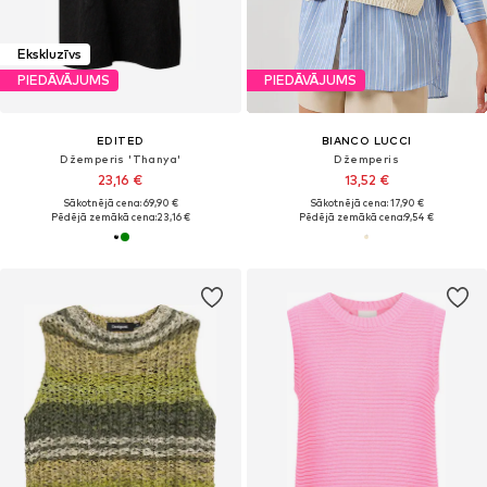
Ekskluzīvs
PIEDĀVĀJUMS
PIEDĀVĀJUMS
EDITED
BIANCO LUCCI
Džemperis 'Thanya'
Džemperis
23,16 €
13,52 €
Sākotnējā cena: 69,90 €
Sākotnējā cena: 17,90 €
Pēdējā zemākā cena:
23,16 €
Pēdējā zemākā cena:
9,54 €