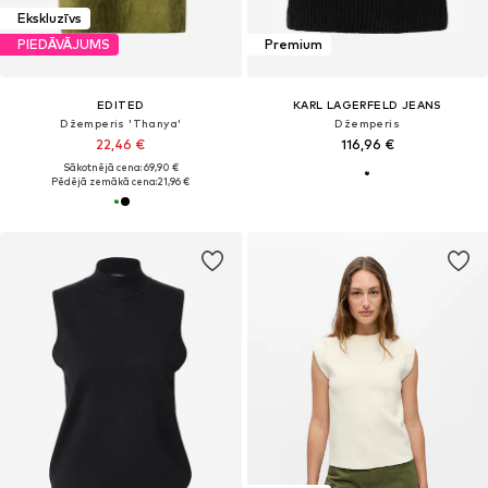
Ekskluzīvs
PIEDĀVĀJUMS
Premium
EDITED
KARL LAGERFELD JEANS
Džemperis 'Thanya'
Džemperis
22,46 €
116,96 €
Sākotnējā cena: 69,90 €
Pēdējā zemākā cena:
21,96 €