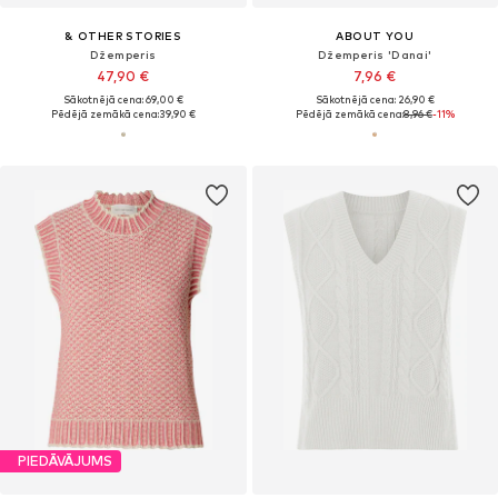
& OTHER STORIES
ABOUT YOU
Džemperis
Džemperis 'Danai'
47,90 €
7,96 €
Sākotnējā cena: 69,00 €
Sākotnējā cena: 26,90 €
Pēdējā zemākā cena:
39,90 €
Pēdējā zemākā cena:
8,96 €
-11%
PIEDĀVĀJUMS