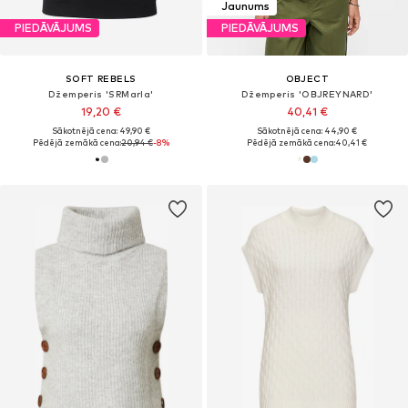
Jaunums
PIEDĀVĀJUMS
PIEDĀVĀJUMS
SOFT REBELS
OBJECT
Džemperis 'SRMarla'
Džemperis 'OBJREYNARD'
19,20 €
40,41 €
Sākotnējā cena: 49,90 €
Sākotnējā cena: 44,90 €
Pēdējā zemākā cena:
20,94 €
-8%
Pēdējā zemākā cena:
40,41 €