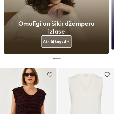
Omulīgi un šiki: džemperu
izlase
Atklāj tagad