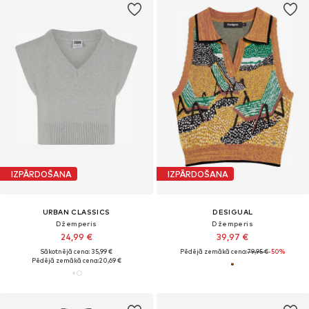
IZPĀRDOŠANA
IZPĀRDOŠANA
URBAN CLASSICS
DESIGUAL
Džemperis
Džemperis
24,99 €
39,97 €
Sākotnējā cena: 35,99 €
Pēdējā zemākā cena:
79,95 €
-50%
Pēdējā zemākā cena:
20,69 €