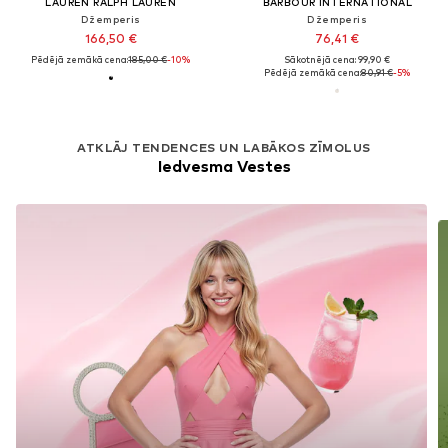
LAUREN RALPH LAUREN
BARBOUR INTERNATIONAL
Džemperis
Džemperis
166,50 €
76,41 €
Pēdējā zemākā cena:
185,00 €
-10%
Sākotnējā cena: 99,90 €
Pēdējā zemākā cena:
80,91 €
-5%
ATKLĀJ TENDENCES UN LABĀKOS ZĪMOLUS
Iedvesma Vestes