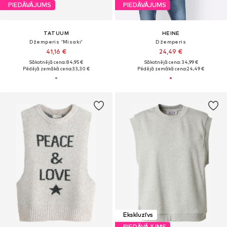
PIEDĀVĀJUMS
PIEDĀVĀJUMS
TATUUM
HEINE
Džemperis 'Misaki'
Džemperis
41,16 €
24,49 €
Sākotnējā cena: 84,95 €
Sākotnējā cena: 34,99 €
Pēdējā zemākā cena:
33,30 €
Pēdējā zemākā cena:
24,49 €
Ekskluzīvs
PIEDĀVĀJUMS