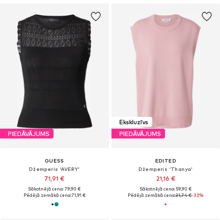
Ekskluzīvs
PIEDĀVĀJUMS
PIEDĀVĀJUMS
GUESS
EDITED
Džemperis 'AVERY'
Džemperis 'Thanya'
71,91 €
21,16 €
Sākotnējā cena: 79,90 €
Sākotnējā cena: 59,90 €
Pēdējā zemākā cena:
71,91 €
Pēdējā zemākā cena:
31,74 €
-33%