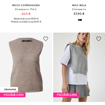
MSCH COPENHAGEN
IMILY BELA
Džemperis 'Pilla'
Džemperis
43,11 €
37,90 €
Sākotnējā cena: 59,90 €
Pēdējā zemākā cena:
39,90 €
Jaunums
PIEDĀVĀJUMS
PIEDĀVĀJUMS