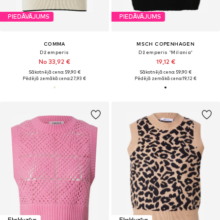
PIEDĀVĀJUMS
PIEDĀVĀJUMS
COMMA
MSCH COPENHAGEN
Džemperis
Džemperis 'Milania'
No 33,92 €
19,12 €
Sākotnējā cena: 59,90 €
Sākotnējā cena: 59,90 €
Pēdējā zemākā cena:
27,93 €
Pēdējā zemākā cena:
19,12 €
Ekskluzīvs
Ekskluzīvs