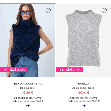
PIEDĀVĀJUMS
PIEDĀVĀJUMS
TREND ALAÇATI STILI
NOELLA
Džemperis
Džemperis 'Kala'
10,36 €
40,41 €
Sākotnējā cena: 34,90 €
Sākotnējā cena: 54,90 €
Pēdējā zemākā cena:
10,36 €
Pēdējā zemākā cena:
26,94 €