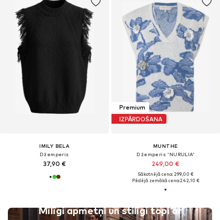
Premium
IZPĀRDOŠANA
IMILY BELA
MUNTHE
Džemperis
Džemperis 'NURULIA'
37,90 €
249,00 €
Sākotnējā cena: 299,00 €
Pēdējā zemākā cena:
242,10 €
Mīlīgi apmetņi un stilīgi topi ar