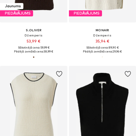
Jaunums
PIEDĀVĀJUMS
PIEDĀVĀJUMS
S.OLIVER
MONARI
Džemperis
Džemperis
53,99 €
35,94 €
Sākotnējā cena: 59,99 €
Sākotnējā cena: 89,90 €
Pēdējā zemākā cena:
38,99 €
Pēdējā zemākā cena:
29,96 €