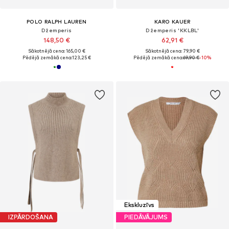
POLO RALPH LAUREN
KARO KAUER
Džemperis
Džemperis 'KKLBL'
148,50 €
62,91 €
Sākotnējā cena: 165,00 €
Sākotnējā cena: 79,90 €
Pēdējā zemākā cena:
123,25 €
Pēdējā zemākā cena:
69,90 €
-10%
Ekskluzīvs
IZPĀRDOŠANA
PIEDĀVĀJUMS