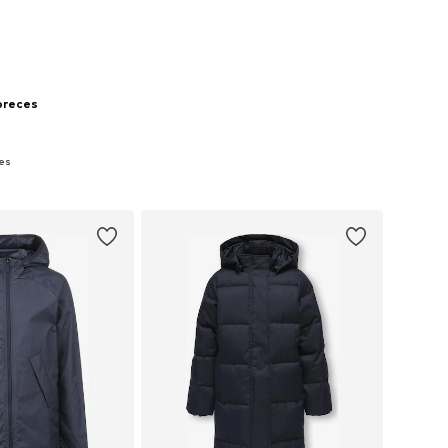
 preces
ces