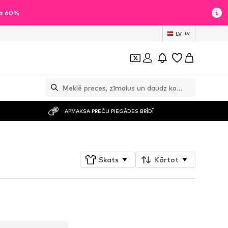
īdz 60%
LV
LV
APMAKSA PREČU PIEGĀDES BRĪDĪ
Skats
Kārtot