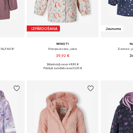
IZPĀRDOŠANA
Jaunums
MINOTI
N
FALFA08'
Starpsezonu jaka
Ziemas j
39,92 €
3
Sākotnējā cena: 49,90 €
, 110, 116, 122
Pieejams daudzos izmēros
Pieejams 
Pēdējā zemākā cena:
33,93 €
ozam
Pievienot grozam
Pievie