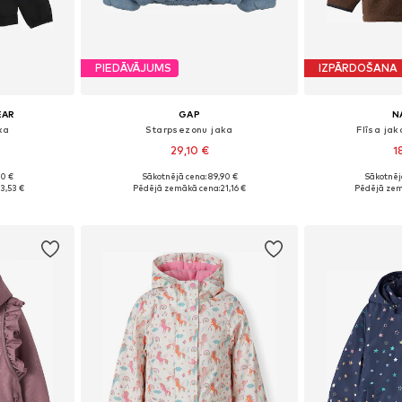
PIEDĀVĀJUMS
IZPĀRDOŠANA
EAR
GAP
N
ka
Starpsezonu jaka
Flīsa ja
29,10 €
1
90 €
Sākotnējā cena: 89,90 €
Sākotnēj
Pieejamie izmēri: 122-128, 138-147, 147-158, 158-170
Pieejams daudzos izmēros
Pieejamie izmē
3,53 €
Pēdējā zemākā cena:
21,16 €
Pēdējā zem
ozam
Pievienot grozam
Pievie