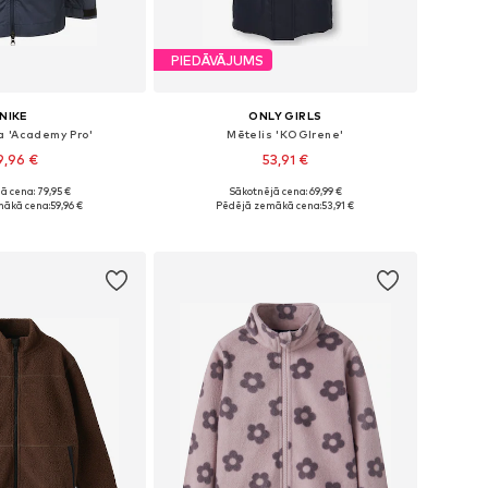
PIEDĀVĀJUMS
NIKE
ONLY GIRLS
a 'Academy Pro'
Mētelis 'KOGIrene'
9,96 €
53,91 €
ā cena: 79,95 €
Sākotnējā cena: 69,99 €
daudzos izmēros
Pieejams daudzos izmēros
mākā cena:
59,96 €
Pēdējā zemākā cena:
53,91 €
not grozam
Pievienot grozam