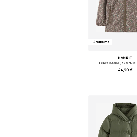
Jaunums
NAME IT
Funkcionāla jaka 'NM
44,90 €
Pieejamie izmēri: 92, 98, 104
Pievienot gr