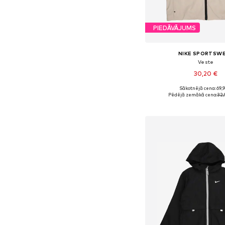
PIEDĀVĀJUMS
NIKE SPORTSW
Veste
30,20 €
Sākotnējā cena: 69,
Pēdējā zemākā cena:
32,
Pievienot gr