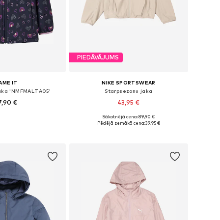
PIEDĀVĀJUMS
AME IT
NIKE SPORTSWEAR
jaka 'NMFMALTA05'
Starpsezonu jaka
7,90 €
43,95 €
Sākotnējā cena: 89,90 €
2, 98, 104, 110, 116, 122
Pieejams daudzos izmēros
Pēdējā zemākā cena:
39,95 €
not grozam
Pievienot grozam