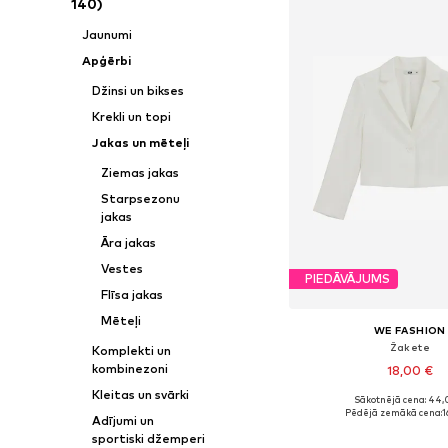
140)
Jaunumi
Apģērbi
Džinsi un bikses
Krekli un topi
Jakas un mēteļi
Ziemas jakas
Starpsezonu
jakas
Āra jakas
Vestes
PIEDĀVĀJUMS
Flīsa jakas
Mēteļi
WE FASHION
Žakete
Komplekti un
kombinezoni
18,00 €
Kleitas un svārki
Sākotnējā cena: 44,
Pieejamie izmēri: 98-104, 11
Pēdējā zemākā cena:
1
Adījumi un
Pievienot gr
sportiski džemperi