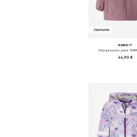
Jaunums
NAME IT
Starpsezonu jaka 'NM
44,90 €
Pieejamie izmēri: 92, 98, 104
Pievienot gr