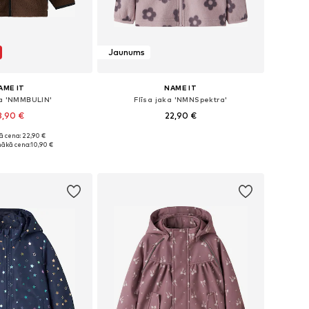
Jaunums
AME IT
NAME IT
ka 'NMMBULIN'
Flīsa jaka 'NMNSpektra'
8,90 €
22,90 €
ā cena: 22,90 €
ri: 92, 98, 104, 110
Pieejams daudzos izmēros
ākā cena:
10,90 €
not grozam
Pievienot grozam