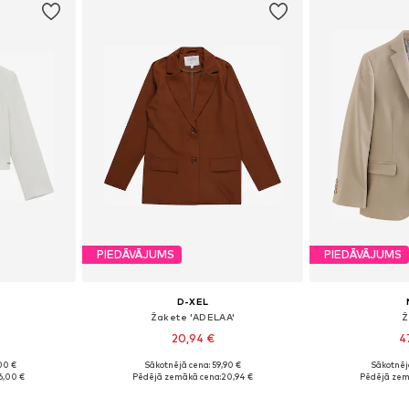
PIEDĀVĀJUMS
PIEDĀVĀJUMS
D-XEL
Žakete 'ADELAA'
Ž
20,94 €
4
00 €
Sākotnējā cena: 59,90 €
Sākotnēj
0-116, 122-128
Pieejamie izmēri: 170-176
Pieejamie 
6,00 €
Pēdējā zemākā cena:
20,94 €
Pēdējā zem
ozam
Pievienot grozam
Pievie