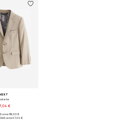
NEXT
akete
7,04 €
ā cena: 98,00 €
izmēri: 166, 168
ākā cena:
47,04 €
not grozam