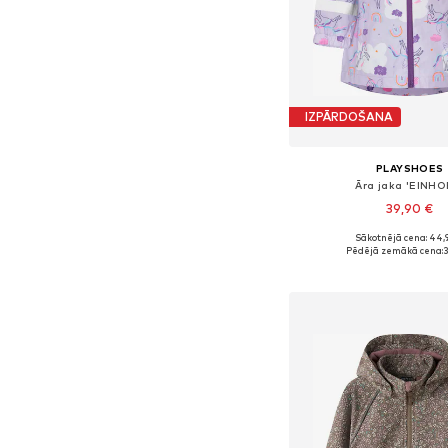
IZPĀRDOŠANA
PLAYSHOES
Āra jaka 'EINHO
39,90 €
Sākotnējā cena: 44,
Pieejams daudzos i
Pēdējā zemākā cena:
3
Pievienot gr