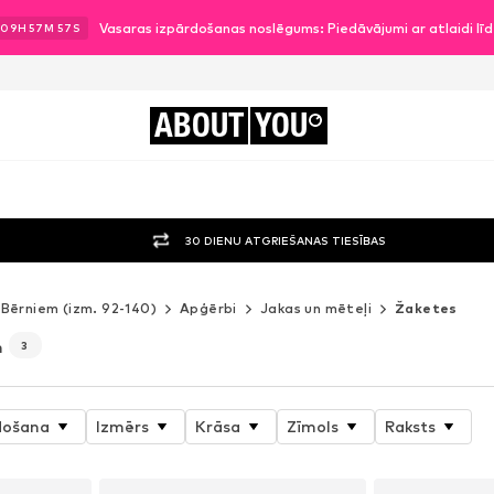
Vasaras izpārdošanas noslēgums: Piedāvājumi ar atlaidi l
09
H
57
M
54
S
ABOUT
YOU
30 DIENU ATGRIEŠANAS TIESĪBAS
Bērniem (izm. 92-140)
Apģērbi
Jakas un mēteļi
Žaketes
m
3
došana
Izmērs
Krāsa
Zīmols
Raksts