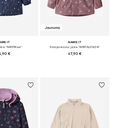
Jaunums
AME IT
NAME IT
aka 'NMFMaxi'
Starpsezonu jaka 'NMFALFA08'
4,90 €
47,90 €
daudzos izmēros
Pieejamie izmēri: 92, 98, 104, 110, 116, 122
not grozam
Pievienot grozam