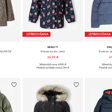
IZPĀRDOŠANA
IZPĀRDOŠANA
MINOTI
ONL
FALFA08'
Starpsezonu jaka
Ziemas j
34,93 €
4
Sākotnējā cena: 49,90 €
Sākotnēj
, 110, 116, 122
Pieejams daudzos izmēros
Pieejams 
Pēdējā zemākā cena:
27,94 €
Pēdējā ze
ozam
Pievienot grozam
Pievie