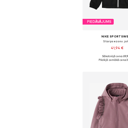
PIEDĀVĀJUMS
NIKE SPORTSW
Starpsezonu ja
41,94 €
Sākotnējā cena: 69,
Pēdējā zemākā cena:
3
Pievienot gr