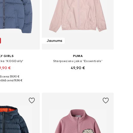
Jaunums
Y GIRLS
PUMA
aka 'KOGDolly'
Starpsezonu jaka 'Essentials'
9,90 €
49,90 €
ā cena: 59,90 €
daudzos izmēros
Pieejams daudzos izmēros
mākā cena:
19,96 €
not grozam
Pievienot grozam