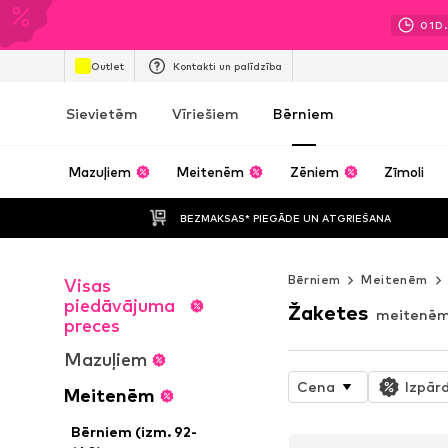
01
D.
Outlet
Kontakti un palīdzība
Sievietēm
Vīriešiem
Bērniem
Mazuļiem
Meitenēm
Zēniem
Zīmoli
BEZMAKSAS* PIEGĀDE UN ATGRIEŠANA
Bērniem
Meitenēm
Visas
piedāvājuma
Žaketes
meitenē
preces
Mazuļiem
Cena
Izpār
Meitenēm
Bērniem (izm. 92-