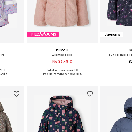
PIEDĀVĀJUMS
Jaunums
MINOTI
N
RN'
Ziemas jaka
Funkcionāla 
No 36,48 €
3
90 €
Sākotnējā cena: 57,90 €
zmēros
Pieejams daudzos izmēros
Pieejamie izmēri: 9
5,91 €
Pēdējā zemākā cena:
36,48 €
ozam
Pievienot grozam
Pievie