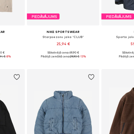
PIEDĀVĀJUMS
PIEDĀVĀJUMS
EAR
NIKE SPORTSWEAR
Starpsezonu jaka 'CLUB'
Sporta jak
25,94 €
5
90 €
Sākotnējā cena: 69,90 €
Sākotnēj
Pieejamie izmēri: 128-138, 138-147, 147-158, 158-170
Pieejamie izmēri: 128-138, 138-147, 147-158, 158-170
Pieejams 
94 €
-8%
Pēdējā zemākā cena:
29,93 €
-13%
Pēdējā ze
ozam
Pievienot grozam
Pievie