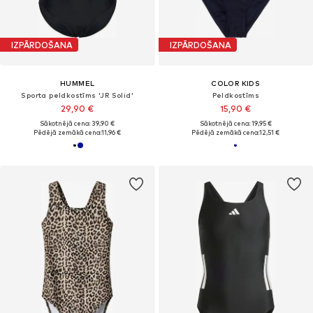
IZPĀRDOŠANA
IZPĀRDOŠANA
HUMMEL
COLOR KIDS
Sporta peldkostīms 'JR Solid'
Peldkostīms
29,90 €
15,90 €
Sākotnējā cena: 39,90 €
Sākotnējā cena: 19,95 €
Pēdējā zemākā cena:
11,96 €
Pēdējā zemākā cena:
12,51 €