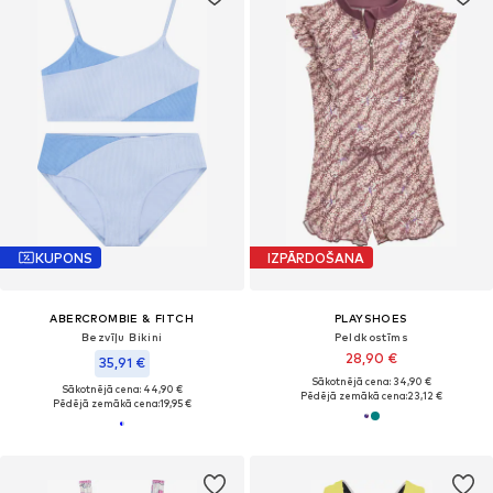
KUPONS
IZPĀRDOŠANA
ABERCROMBIE & FITCH
PLAYSHOES
Bezvīļu Bikini
Peldkostīms
28,90 €
35,91 €
Sākotnējā cena: 34,90 €
Sākotnējā cena: 44,90 €
Pēdējā zemākā cena:
23,12 €
Pēdējā zemākā cena:
19,95 €