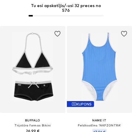
Tu esi apskatījis/-usi 32 preces no
576
KUPONS
BUFFALO
NAME IT
Trijstūra formas Bikini
Peldkostīms 'NKFZONTRA'
26,99 €