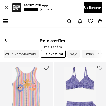
ABOUT YOU App
Uz lietotni
(152 700)
Peldkostīmi
meitenēm
lekti un kombinezoni
Peldkostīmi
Veļa
Džinsi un bik