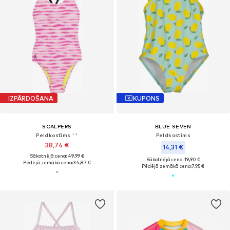
IZPĀRDOŠANA
KUPONS
SCALPERS
BLUE SEVEN
Peldkostīms ' '
Peldkostīms
38,74 €
14,31 €
Sākotnējā cena: 49,99 €
Sākotnējā cena: 19,90 €
Pēdējā zemākā cena:
34,87 €
Pēdējā zemākā cena:
7,95 €