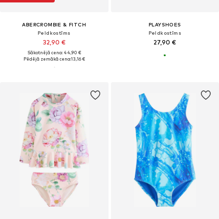
ABERCROMBIE & FITCH
PLAYSHOES
Peldkostīms
Peldkostīms
32,90 €
27,90 €
Sākotnējā cena: 44,90 €
Pēdējā zemākā cena:
13,16 €