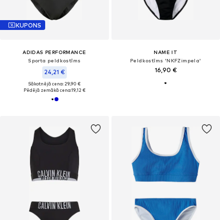
KUPONS
ADIDAS PERFORMANCE
NAME IT
Sporta peldkostīms
Peldkostīms 'NKFZimpela'
16,90 €
24,21 €
Sākotnējā cena: 29,90 €
Pēdējā zemākā cena:
19,12 €