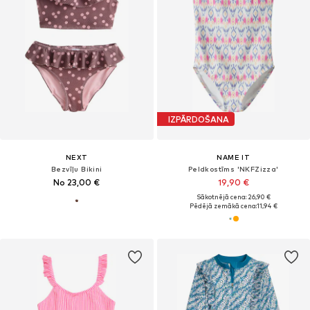
IZPĀRDOŠANA
NEXT
NAME IT
Bezvīļu Bikini
Peldkostīms 'NKFZizza'
No 23,00 €
19,90 €
Sākotnējā cena: 26,90 €
Pēdējā zemākā cena:
11,94 €