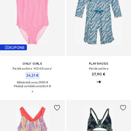
KUPONS
ONLY GIRLS
PLAYSHOES
Peldkostīms 'KOGSunny'
Peldkostīms
37,90 €
24,21 €
Sākotnējā cena: 29,90 €
Pēdējā zemākā cena:
16,14 €