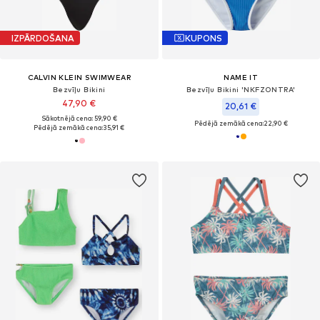
IZPĀRDOŠANA
KUPONS
CALVIN KLEIN SWIMWEAR
NAME IT
Bezvīļu Bikini
Bezvīļu Bikini 'NKFZONTRA'
47,90 €
20,61 €
Sākotnējā cena: 59,90 €
Pēdējā zemākā cena:
22,90 €
Pēdējā zemākā cena:
35,91 €