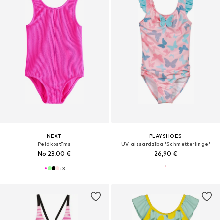
NEXT
PLAYSHOES
Peldkostīms
UV aizsardzība 'Schmetterlinge'
No 23,00 €
26,90 €
+
3