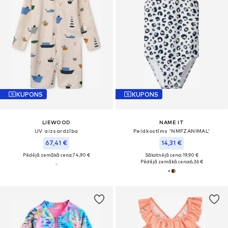
KUPONS
KUPONS
LIEWOOD
NAME IT
UV aizsardzība
Peldkostīms 'NMFZANIMAL'
67,41 €
14,31 €
Pēdējā zemākā cena:
74,90 €
Sākotnējā cena: 19,90 €
Pēdējā zemākā cena:
6,36 €