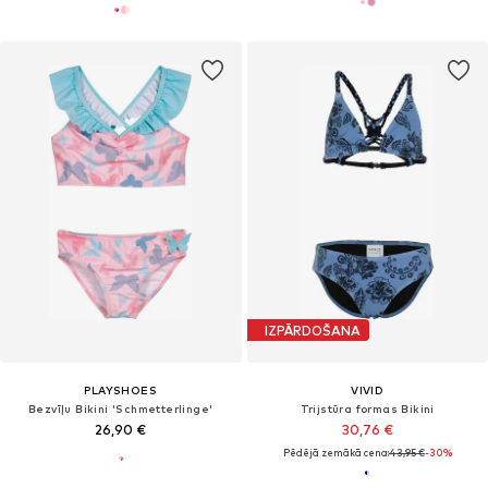
IZPĀRDOŠANA
PLAYSHOES
VIVID
Bezvīļu Bikini 'Schmetterlinge'
Trijstūra formas Bikini
26,90 €
30,76 €
Pēdējā zemākā cena:
43,95 €
-30%