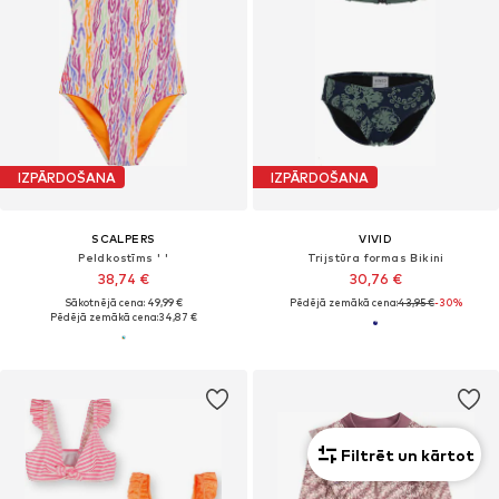
IZPĀRDOŠANA
IZPĀRDOŠANA
SCALPERS
VIVID
Peldkostīms ' '
Trijstūra formas Bikini
38,74 €
30,76 €
Sākotnējā cena: 49,99 €
Pēdējā zemākā cena:
43,95 €
-30%
Pēdējā zemākā cena:
34,87 €
Filtrēt un kārtot