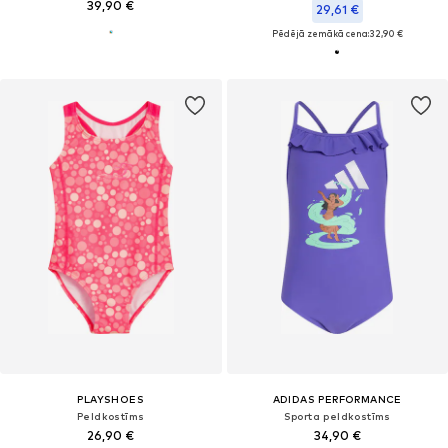
39,90 €
29,61 €
Pēdējā zemākā cena:
32,90 €
PLAYSHOES
ADIDAS PERFORMANCE
Peldkostīms
Sporta peldkostīms
26,90 €
34,90 €