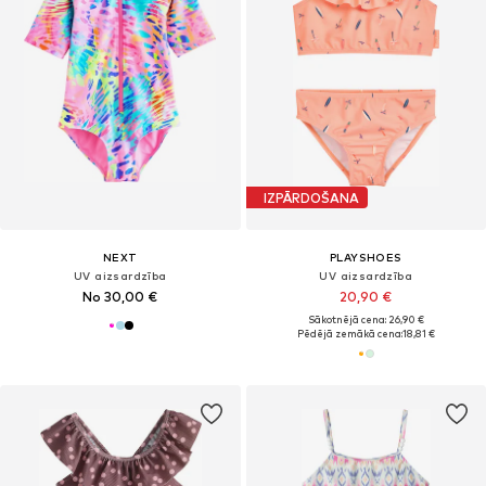
IZPĀRDOŠANA
NEXT
PLAYSHOES
UV aizsardzība
UV aizsardzība
No 30,00 €
20,90 €
Sākotnējā cena: 26,90 €
Pēdējā zemākā cena:
18,81 €