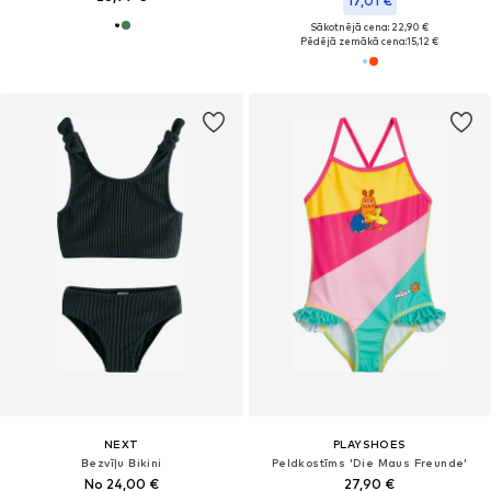
17,01 €
Sākotnējā cena: 22,90 €
Pēdējā zemākā cena:
15,12 €
NEXT
PLAYSHOES
Bezvīļu Bikini
Peldkostīms 'Die Maus Freunde'
No 24,00 €
27,90 €