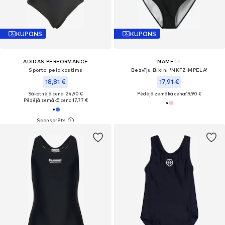
KUPONS
KUPONS
ADIDAS PERFORMANCE
NAME IT
Sporta peldkostīms
Bezvīļu Bikini 'NKFZIMPELA'
18,81 €
17,91 €
Sākotnējā cena: 24,90 €
Pēdējā zemākā cena:
19,90 €
Pēdējā zemākā cena:
17,77 €