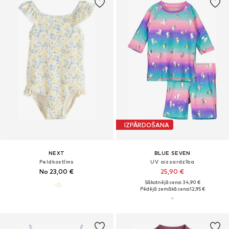
IZPĀRDOŠANA
NEXT
BLUE SEVEN
Peldkostīms
UV aizsardzība
No 23,00 €
25,90 €
Sākotnējā cena: 34,90 €
Pēdējā zemākā cena:
12,95 €