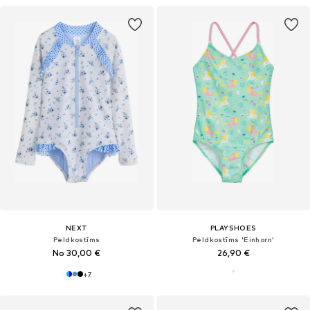
NEXT
PLAYSHOES
Peldkostīms
Peldkostīms 'Einhorn'
No 30,00 €
26,90 €
+
7