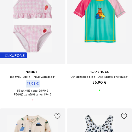
KUPONS
NAME IT
PLAYSHOES
Bezvīļu Bikini 'NMFZammer'
UV aizsardzība 'Die Maus Freunde'
26,90 €
17,91 €
Sākotnējā cena: 26,90 €
Pēdējā zemākā cena:
11,94 €