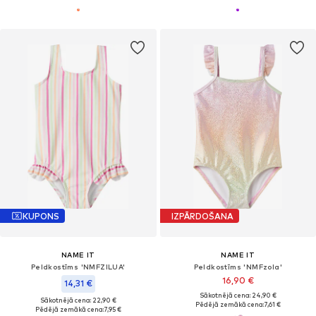
KUPONS
IZPĀRDOŠANA
NAME IT
NAME IT
Peldkostīms 'NMFZILUA'
Peldkostīms 'NMFzola'
16,90 €
14,31 €
Sākotnējā cena: 24,90 €
Sākotnējā cena: 22,90 €
Pēdējā zemākā cena:
7,61 €
Pēdējā zemākā cena:
7,95 €