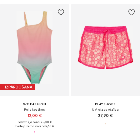
IZPĀRDOŠANA
WE FASHION
PLAYSHOES
Peldkostīms
UV aizsardzība
12,00 €
27,90 €
Sākotnējā cena: 25,00 €
Pēdējā zemākā cena:
9,60 €