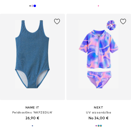
NAME IT
NEXT
Peldkostīms 'NKFZEDUA'
UV aizsardzība
26,90 €
No 34,00 €