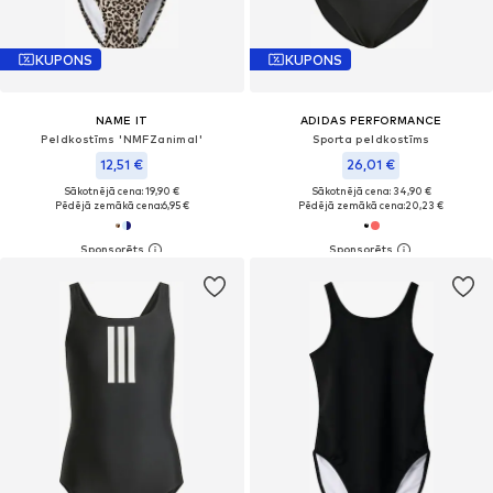
KUPONS
KUPONS
NAME IT
ADIDAS PERFORMANCE
Peldkostīms 'NMFZanimal'
Sporta peldkostīms
12,51 €
26,01 €
Sākotnējā cena: 19,90 €
Sākotnējā cena: 34,90 €
Pēdējā zemākā cena:
6,95 €
Pēdējā zemākā cena:
20,23 €