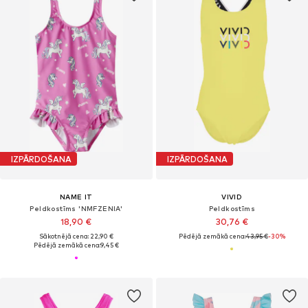
IZPĀRDOŠANA
IZPĀRDOŠANA
NAME IT
VIVID
Peldkostīms 'NMFZENIA'
Peldkostīms
18,90 €
30,76 €
Sākotnējā cena: 22,90 €
Pēdējā zemākā cena:
43,95 €
-30%
Pēdējā zemākā cena:
9,45 €