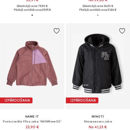
Sākotnējā cena: 79,90 €
Sākotnējā cena: 56,90 €
Pēdējā zemākā cena:
29,95 €
Pēdējā zemākā cena:
31,86 €
IZPĀRDOŠANA
IZPĀRDOŠANA
NAME IT
MINOTI
Funkcionāla flīsa jaka 'NKNMove03'
Starpsezonu jaka
23,90 €
No 41,23 €