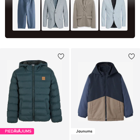
PIEDĀVĀJUMS
Jaunums