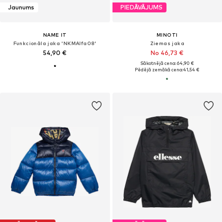
Jaunums
PIEDĀVĀJUMS
NAME IT
MINOTI
Funkcionāla jaka 'NKMAlfa08'
Ziemas jaka
54,90 €
No 46,73 €
Sākotnējā cena: 64,90 €
Pēdējā zemākā cena:
41,54 €