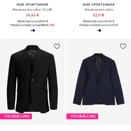
NIKE SPORTSWEAR
NIKE SPORTSWEAR
Starpsezonu jaka 'CLUB'
Starpsezonu jaka
24,43 €
52,11 €
Sākotnējā cena: 69,90 €
Sākotnējā cena: 64,90 €
Pēdējā zemākā cena:
27,92 €
-12%
Pēdējā zemākā cena:
40,53 €
PIEDĀVĀJUMS
PIEDĀVĀJUMS