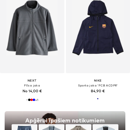
NEXT
NIKE
Flīsa jaka
Sporta jaka 'FCB ACDPR'
No 14,00 €
84,90 €
+
1
Apģērbi īpašiem notikumiem