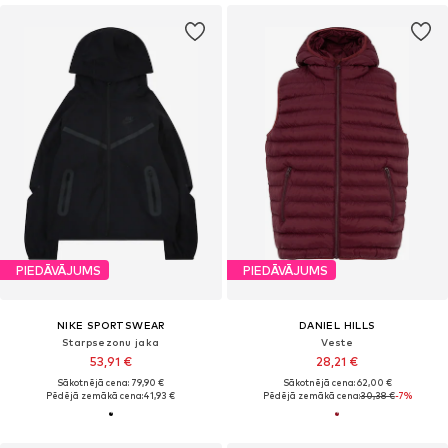
PIEDĀVĀJUMS
PIEDĀVĀJUMS
NIKE SPORTSWEAR
DANIEL HILLS
Starpsezonu jaka
Veste
53,91 €
28,21 €
Sākotnējā cena: 79,90 €
Sākotnējā cena: 62,00 €
Pēdējā zemākā cena:
41,93 €
Pēdējā zemākā cena:
30,38 €
-7%