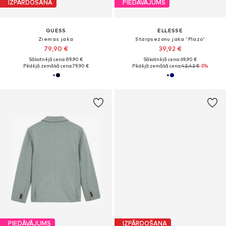
IZPĀRDOŠANA
PIEDĀVĀJUMS
GUESS
ELLESSE
Ziemas jaka
Starpsezonu jaka 'Plazo'
79,90 €
39,92 €
Sākotnējā cena: 89,90 €
Sākotnējā cena: 69,90 €
Pēdējā zemākā cena:
79,90 €
Pēdējā zemākā cena:
42,42 €
-5%
PIEDĀVĀJUMS
IZPĀRDOŠANA