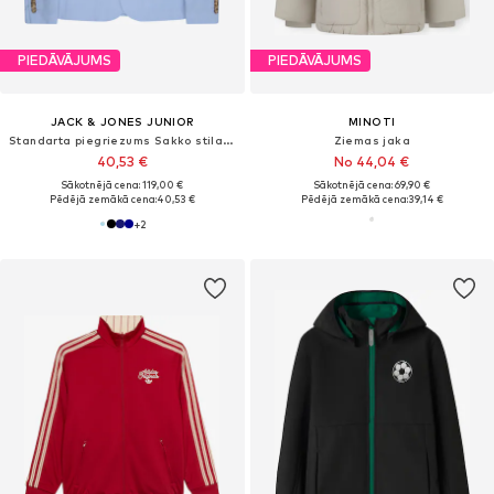
PIEDĀVĀJUMS
PIEDĀVĀJUMS
JACK & JONES JUNIOR
MINOTI
Standarta piegriezums Sakko stila žakete 'JJSolaris'
Ziemas jaka
40,53 €
No 44,04 €
Sākotnējā cena: 119,00 €
Sākotnējā cena: 69,90 €
Pēdējā zemākā cena:
40,53 €
Pēdējā zemākā cena:
39,14 €
+
2