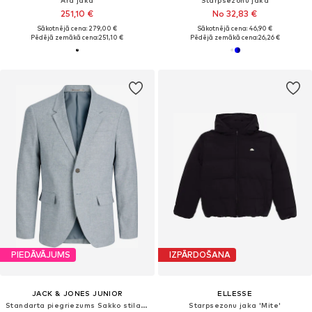
251,10 €
No 32,83 €
Sākotnējā cena: 279,00 €
Sākotnējā cena: 46,90 €
Pēdējā zemākā cena:
251,10 €
Pēdējā zemākā cena:
26,26 €
PIEDĀVĀJUMS
IZPĀRDOŠANA
JACK & JONES JUNIOR
ELLESSE
Standarta piegriezums Sakko stila žakete 'JPRMartin'
Starpsezonu jaka 'Mite'