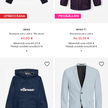
IZPĀRDOŠANA
PIEDĀVĀJUMS
VANS
MINOTI
Starpsezonu jaka 'Mcavoy'
Starpsezonu jaka
40,00 €
No 33,05 €
Sākotnējā cena: 80,00 €
Sākotnējā cena: 45,90 €
Pēdējā zemākā cena:
28,00 €
Pēdējā zemākā cena:
29,38 €