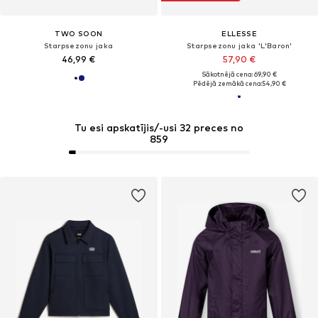
TWO SOON
ELLESSE
Starpsezonu jaka
Starpsezonu jaka 'L'Baron'
46,99 €
57,90 €
Sākotnējā cena: 69,90 €
Pēdējā zemākā cena:
54,90 €
Tu esi apskatījis/-usi 32 preces no
859