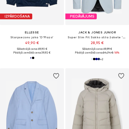
IZPĀRDOŠANA
PIEDĀVĀJUMS
ELLESSE
JACK & JONES JUNIOR
Starpsezonu jaka 'D'Plazo'
Super Slim Fit Sakko stila žakete 'JPRSolar'
49,90 €
28,95 €
Sākotnējā cena: 69,90 €
Sākotnējā cena: 69,99 €
Pēdējā zemākā cena:
39,92 €
Pēdējā zemākā cena:
34,74 €
-16%
+
2