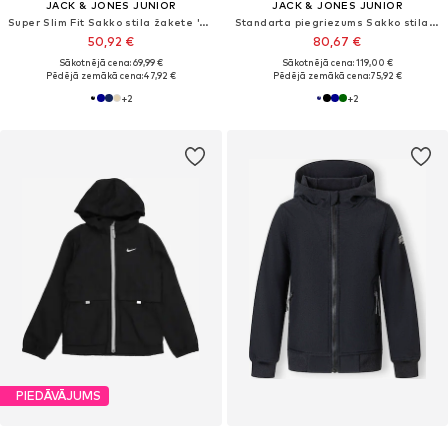
JACK & JONES JUNIOR
JACK & JONES JUNIOR
Super Slim Fit Sakko stila žakete 'JNRSolar'
Standarta piegriezums Sakko stila žakete 'JJSolaris'
50,92 €
80,67 €
Sākotnējā cena: 69,99 €
Sākotnējā cena: 119,00 €
Pēdējā zemākā cena:
47,92 €
Pēdējā zemākā cena:
75,92 €
+
2
+
2
PIEDĀVĀJUMS