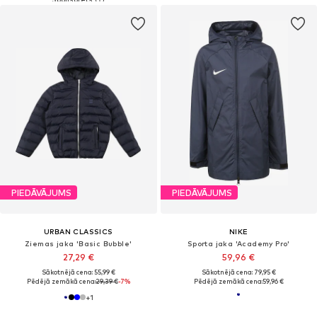
PIEDĀVĀJUMS
PIEDĀVĀJUMS
URBAN CLASSICS
NIKE
Ziemas jaka 'Basic Bubble'
Sporta jaka 'Academy Pro'
27,29 €
59,96 €
Sākotnējā cena: 55,99 €
Sākotnējā cena: 79,95 €
Pēdējā zemākā cena:
29,39 €
-7%
Pēdējā zemākā cena:
59,96 €
+
1