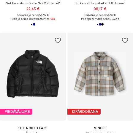
Sakko stila žakete 'NKMRiramel'
Sakko stila žakete 'JJEJaxon'
22,45 €
38,17 €
Sākotnējā cena: 54,99 €
Sākotnējā cena: 54,99 €
Pēdējā zemākā cena:
26,94 €
-16%
Pēdējā zemākā cena:
35,92 €
PIEDĀVĀJUMS
IZPĀRDOŠANA
THE NORTH FACE
MINOTI
Āra jaka
Starpsezonu jaka