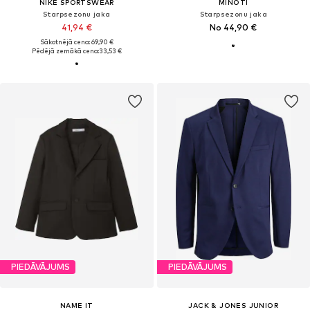
NIKE SPORTSWEAR
MINOTI
Starpsezonu jaka
Starpsezonu jaka
41,94 €
No 44,90 €
Sākotnējā cena: 69,90 €
Pēdējā zemākā cena:
33,53 €
PIEDĀVĀJUMS
PIEDĀVĀJUMS
NAME IT
JACK & JONES JUNIOR