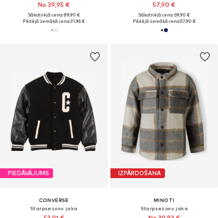
No 39,95 €
57,90 €
Sākotnējā cena: 89,90 €
Sākotnējā cena: 69,90 €
Pēdējā zemākā cena:
31,96 €
Pēdējā zemākā cena:
57,90 €
PIEDĀVĀJUMS
IZPĀRDOŠANA
CONVERSE
MINOTI
Starpsezonu jaka
Starpsezonu jaka
53,91 €
No 39,83 €