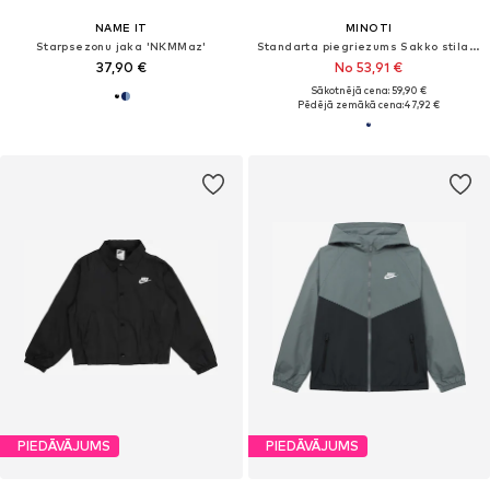
NAME IT
MINOTI
Starpsezonu jaka 'NKMMaz'
Standarta piegriezums Sakko stila žakete
37,90 €
No 53,91 €
Sākotnējā cena: 59,90 €
Pēdējā zemākā cena:
47,92 €
PIEDĀVĀJUMS
PIEDĀVĀJUMS