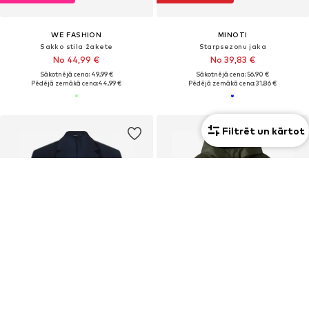
WE FASHION
MINOTI
Sakko stila žakete
Starpsezonu jaka
No 44,99 €
No 39,83 €
Sākotnējā cena: 49,99 €
Sākotnējā cena: 56,90 €
Pēdējā zemākā cena:
44,99 €
Pēdējā zemākā cena:
31,86 €
Filtrēt un kārtot
PIEDĀVĀJUMS