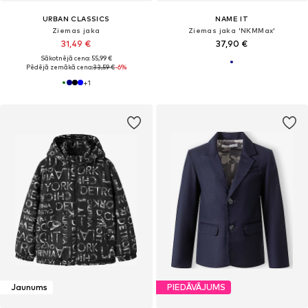
URBAN CLASSICS
NAME IT
Ziemas jaka
Ziemas jaka 'NKMMax'
31,49 €
37,90 €
Sākotnējā cena: 55,99 €
Pēdējā zemākā cena:
33,59 €
-6%
+
1
Jaunums
PIEDĀVĀJUMS