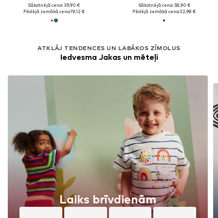
Sākotnējā cena: 39,90 €
Sākotnējā cena: 58,90 €
Pēdējā zemākā cena:
19,12 €
Pēdējā zemākā cena:
32,98 €
ATKLĀJ TENDENCES UN LABĀKOS ZĪMOLUS
Iedvesma Jakas un mēteļi
Laiks brīvdienām