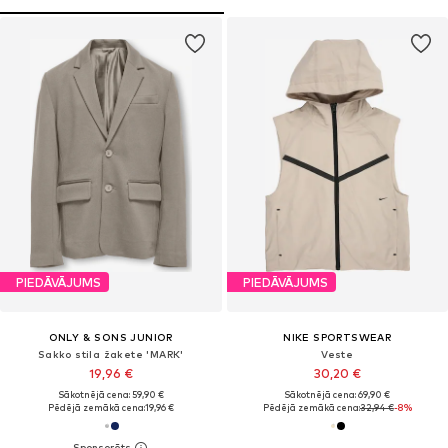
PIEDĀVĀJUMS
PIEDĀVĀJUMS
ONLY & SONS JUNIOR
NIKE SPORTSWEAR
Sakko stila žakete 'MARK'
Veste
19,96 €
30,20 €
Sākotnējā cena: 59,90 €
Sākotnējā cena: 69,90 €
Pēdējā zemākā cena:
19,96 €
Pēdējā zemākā cena:
32,94 €
-8%