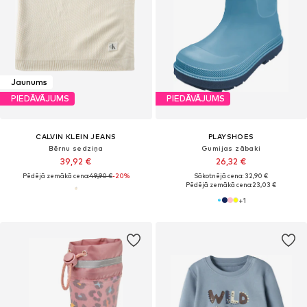
Jaunums
PIEDĀVĀJUMS
PIEDĀVĀJUMS
CALVIN KLEIN JEANS
PLAYSHOES
Bērnu sedziņa
Gumijas zābaki
39,92 €
26,32 €
Pēdējā zemākā cena:
49,90 €
-20%
Sākotnējā cena: 32,90 €
Pēdējā zemākā cena:
23,03 €
+
1