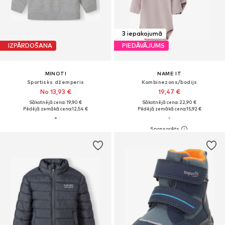
3 iepakojumā
IZPĀRDOŠANA
PIEDĀVĀJUMS
MINOTI
NAME IT
Sportisks džemperis
Kombinezons/bodijs
No 13,93 €
19,47 €
Sākotnējā cena: 19,90 €
Sākotnējā cena: 22,90 €
Pēdējā zemākā cena:
12,54 €
Pēdējā zemākā cena:
15,92 €