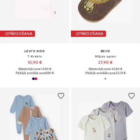
IZPĀRDOŠANA
IZPĀRDOŠANA
LEVI'S KIDS
BECK
T-Krekls
Mājas apavi
10,90 €
27,90 €
Sākotnējā cena: 13,90 €
Sākotnējā cena: 32,90 €
Pēdējā zemākā cena:
9,81 €
Pēdējā zemākā cena:
23,31 €