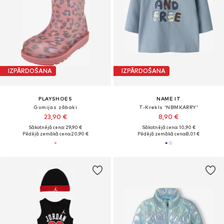
IZPĀRDOŠANA
IZPĀRDOŠANA
PLAYSHOES
NAME IT
Gumijas zābaki
T-Krekls 'NBMKARRY'
23,90 €
8,90 €
Sākotnējā cena: 29,90 €
Sākotnējā cena: 10,90 €
Pēdējā zemākā cena:
20,90 €
Pēdējā zemākā cena:
8,01 €