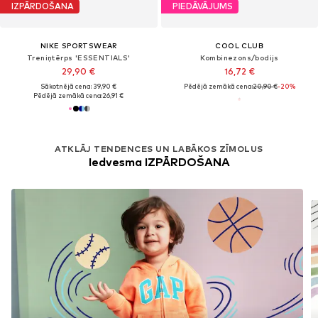
IZPĀRDOŠANA
PIEDĀVĀJUMS
NIKE SPORTSWEAR
COOL CLUB
Treniņtērps 'ESSENTIALS'
Kombinezons/bodijs
29,90 €
16,72 €
Sākotnējā cena: 39,90 €
Pēdējā zemākā cena:
20,90 €
-20%
Pēdējā zemākā cena:
26,91 €
ATKLĀJ TENDENCES UN LABĀKOS ZĪMOLUS
Iedvesma IZPĀRDOŠANA