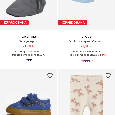
IZPĀRDOŠANA
IZPĀRDOŠANA
PLAYSHOES
CROCS
Sniega apavi
Vaļējas kurpes 'Classic'
21,90 €
27,90 €
Sākotnējā cena: 24,90 €
Sākotnējā cena: 34,90 €
Pēdējā zemākā cena:
15,92 €
Pēdējā zemākā cena:
29,90 €
-6%
+
19