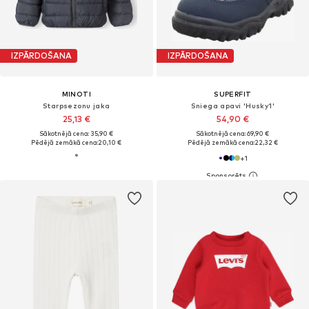
IZPĀRDOŠANA
IZPĀRDOŠANA
MINOTI
SUPERFIT
Starpsezonu jaka
Sniega apavi 'Husky1'
25,13 €
54,90 €
Sākotnējā cena: 35,90 €
Sākotnējā cena: 69,90 €
Pēdējā zemākā cena:
20,10 €
Pēdējā zemākā cena:
22,32 €
+
1