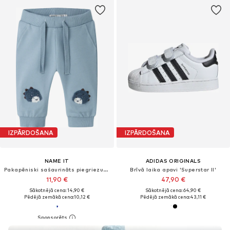
IZPĀRDOŠANA
IZPĀRDOŠANA
NAME IT
ADIDAS ORIGINALS
Pakapēniski sašaurināts piegriezums Bikses 'NBMKNOP'
Brīvā laika apavi 'Superstar II'
11,90 €
47,90 €
Sākotnējā cena: 14,90 €
Sākotnējā cena: 64,90 €
Pēdējā zemākā cena:
10,12 €
Pēdējā zemākā cena:
43,11 €