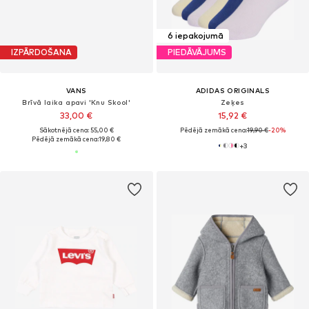
6 iepakojumā
IZPĀRDOŠANA
PIEDĀVĀJUMS
VANS
ADIDAS ORIGINALS
Brīvā laika apavi 'Knu Skool'
Zeķes
33,00 €
15,92 €
Sākotnējā cena: 55,00 €
Pēdējā zemākā cena:
19,90 €
-20%
Pēdējā zemākā cena:
19,80 €
+
3