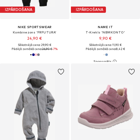
IZPĀRDOŠANA
IZPĀRDOŠANA
NIKE SPORTSWEAR
NAME IT
Kombinezons 'FRFUTURA'
T-Krekls 'NBMKONTO'
24,90 €
9,90 €
Sākotnējā cena: 29,90 €
Sākotnējā cena: 11,90 €
Pēdējā zemākā cena:
26,90 €
-7%
Pēdējā zemākā cena:
8,42 €