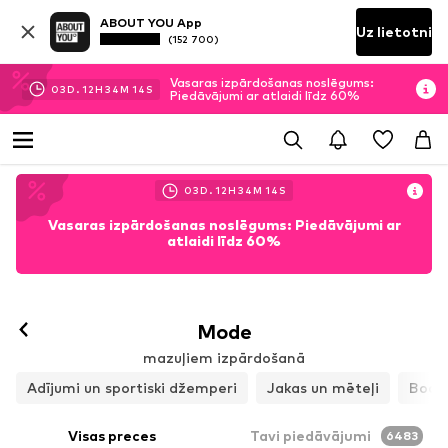
ABOUT YOU App
Uz lietotni
(152 700)
Vasaras izpārdošanas noslēgums:
03
D.
12
H
34
M
12
S
Piedāvājumi ar atlaidi līdz 60%
03
D.
12
H
34
M
12
S
Vasaras izpārdošanas noslēgums: Piedāvājumi ar
atlaidi līdz 60%
Mode
mazuļiem izpārdošanā
Adījumi un sportiski džemperi
Jakas un mēteļi
Bodij
Visas preces
Tavi piedāvājumi
6483