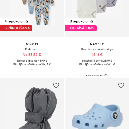
4 iepakojumā
3 iepakojumā
IZPĀRDOŠANA
PIEDĀVĀJUMS
MINOTI
NAME IT
Pidžama
Kombinezons/bodijs
No 33,52 €
16,11 €
Sākotnējā cena: 41,90 €
Sākotnējā cena: 21,90 €
Pēdējā zemākā cena:
30,17 €
Pēdējā zemākā cena:
16,11 €