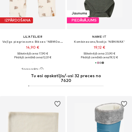
Jaunums
IZPĀRDOŠANA
PIEDĀVĀJUMS
LIL'ATELIER
NAME IT
Vaļīgs piegriezums Bikses 'NBMGayo'
Kombinezons/bodijs 'NBNWAX'
14,90 €
19,12 €
Sākotnējā cena: 17,90 €
Sākotnējā cena: 23,90 €
Pēdējā zemākā cena:
12,51 €
Pēdējā zemākā cena:
19,12 €
Tu esi apskatījis/-usi 32 preces no
7620