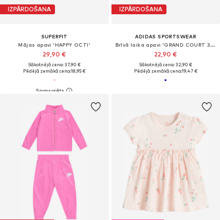
IZPĀRDOŠANA
IZPĀRDOŠANA
SUPERFIT
ADIDAS SPORTSWEAR
Mājas apavi 'HAPPY OCTI'
Brīvā laika apavi 'GRAND COURT 3.0'
29,90 €
22,90 €
Sākotnējā cena: 37,90 €
Sākotnējā cena: 32,90 €
Pēdējā zemākā cena:
18,95 €
Pēdējā zemākā cena:
19,47 €