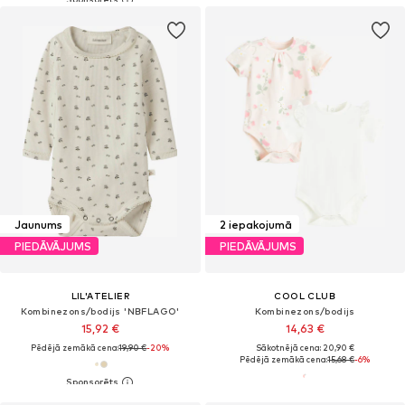
Jaunums
2 iepakojumā
PIEDĀVĀJUMS
PIEDĀVĀJUMS
LIL'ATELIER
COOL CLUB
Kombinezons/bodijs 'NBFLAGO'
Kombinezons/bodijs
15,92 €
14,63 €
Pēdējā zemākā cena:
19,90 €
-20%
Sākotnējā cena: 20,90 €
Pēdējā zemākā cena:
15,68 €
-6%