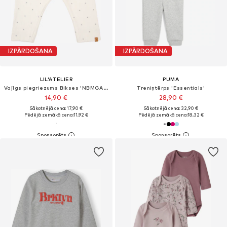
IZPĀRDOŠANA
IZPĀRDOŠANA
LIL'ATELIER
PUMA
Vaļīgs piegriezums Bikses 'NBMGAGO'
Treniņtērps 'Essentials'
14,90 €
28,90 €
Sākotnējā cena: 17,90 €
Sākotnējā cena: 32,90 €
Pēdējā zemākā cena:
11,92 €
Pēdējā zemākā cena:
18,32 €