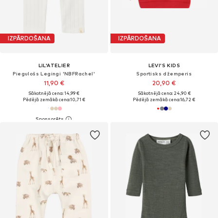
IZPĀRDOŠANA
IZPĀRDOŠANA
LIL'ATELIER
LEVI'S KIDS
Piegulošs Legingi 'NBFRachel'
Sportisks džemperis
11,90 €
20,90 €
Sākotnējā cena: 14,99 €
Sākotnējā cena: 24,90 €
Pēdējā zemākā cena:
10,71 €
Pēdējā zemākā cena:
16,72 €