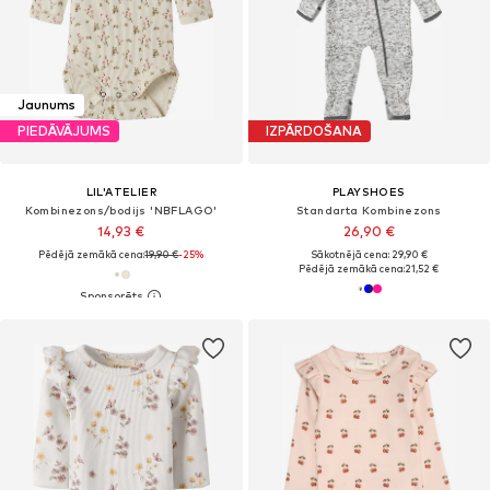
Jaunums
PIEDĀVĀJUMS
IZPĀRDOŠANA
LIL'ATELIER
PLAYSHOES
Kombinezons/bodijs 'NBFLAGO'
Standarta Kombinezons
14,93 €
26,90 €
Pēdējā zemākā cena:
19,90 €
-25%
Sākotnējā cena: 29,90 €
Pēdējā zemākā cena:
21,52 €