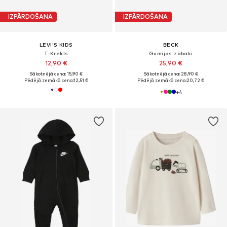
IZPĀRDOŠANA
IZPĀRDOŠANA
LEVI'S KIDS
BECK
T-Krekls
Gumijas zābaki
12,90 €
25,90 €
Sākotnējā cena: 15,90 €
Sākotnējā cena: 28,90 €
Pēdējā zemākā cena:
12,51 €
Pēdējā zemākā cena:
20,72 €
+
4