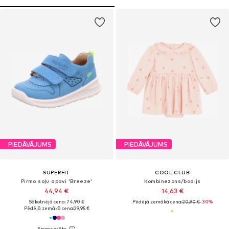
PIEDĀVĀJUMS
PIEDĀVĀJUMS
SUPERFIT
COOL CLUB
Pirmo soļu apavi 'Breeze'
Kombinezons/bodijs
44,94 €
14,63 €
Sākotnējā cena: 74,90 €
Pēdējā zemākā cena:
20,90 €
-30%
Pēdējā zemākā cena:
29,95 €