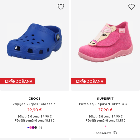
IZPĀRDOŠANA
IZPĀRDOŠANA
CROCS
SUPERFIT
Vaļējas kurpes 'Classsic'
Pirmo soļu apavi 'HAPPY OCTI'
29,90 €
27,90 €
Sākotnējā cena: 34,90 €
Sākotnējā cena: 34,90 €
Pēdējā zemākā cena:
18,81 €
Pēdējā zemākā cena:
13,95 €
+
19