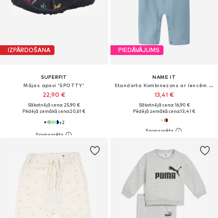
IZPĀRDOŠANA
PIEDĀVĀJUMS
SUPERFIT
NAME IT
Mājas apavi 'SPOTTY'
Standarta Kombinezons ar lencēm 'NBMVONNE'
22,90 €
13,41 €
Sākotnējā cena: 25,90 €
Sākotnējā cena: 16,90 €
Pēdējā zemākā cena:
20,61 €
Pēdējā zemākā cena:
13,41 €
+
2