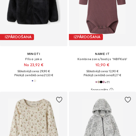
IZPĀRDOŠANA
IZPĀRDOŠANA
MINOTI
NAME IT
Flīsa jaka
Kombinezons/bodijs 'NBFKab'
No 23,92 €
10,90 €
Sākotnējā cena: 29,90 €
Sākotnējā cena: 12,90 €
Pēdējā zemākā cena:
21,53 €
Pēdējā zemākā cena:
9,27 €
+
11