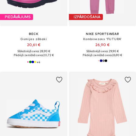
PIEDĀVĀJUMS
IZPĀRDOŠANA
BECK
NIKE SPORTSWEAR
Gumijas zābaki
Kombinezons 'FUTURA'
20,61 €
26,90 €
Sākotnējā cena: 28,90 €
Sākotnējā cena: 29,90 €
Pēdējā zemākā cena:
20,72 €
Pēdējā zemākā cena:
26,90 €
+
4