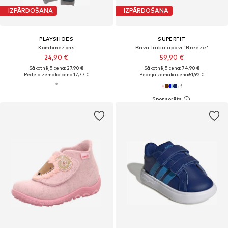
IZPĀRDOŠANA
IZPĀRDOŠANA
PLAYSHOES
SUPERFIT
Kombinezons
Brīvā laika apavi 'Breeze'
24,90 €
59,90 €
Sākotnējā cena: 27,90 €
Sākotnējā cena: 74,90 €
Pēdējā zemākā cena:
17,77 €
Pēdējā zemākā cena:
51,92 €
+
1