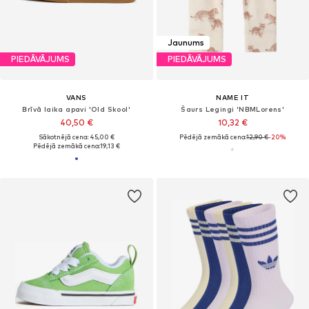
Jaunums
PIEDĀVĀJUMS
PIEDĀVĀJUMS
VANS
NAME IT
Brīvā laika apavi 'Old Skool'
Šaurs Legingi 'NBMLorens'
40,50 €
10,32 €
Sākotnējā cena: 45,00 €
Pēdējā zemākā cena:
12,90 €
-20%
Pēdējā zemākā cena:
19,13 €