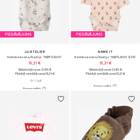
PIEDĀVĀJUMS
PIEDĀVĀJUMS
LIL'ATELIER
NAME IT
Kombinezons/bodijs 'NBFGAVO'
Kombinezons/bodijs 'NBFLAVO EVE'
15,21 €
15,21 €
Sākotnējā cena: 21,90 €
Sākotnējā cena: 21,90 €
Pēdējā zemākā cena:
15,21 €
Pēdējā zemākā cena:
15,21 €
+
1