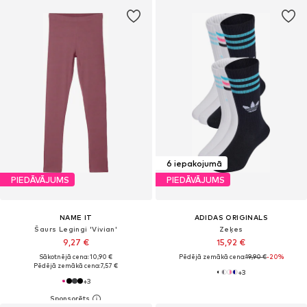
6 iepakojumā
PIEDĀVĀJUMS
PIEDĀVĀJUMS
NAME IT
ADIDAS ORIGINALS
Šaurs Legingi 'Vivian'
Zeķes
9,27 €
15,92 €
Sākotnējā cena: 10,90 €
Pēdējā zemākā cena:
19,90 €
-20%
Pēdējā zemākā cena:
7,57 €
+
3
+
3