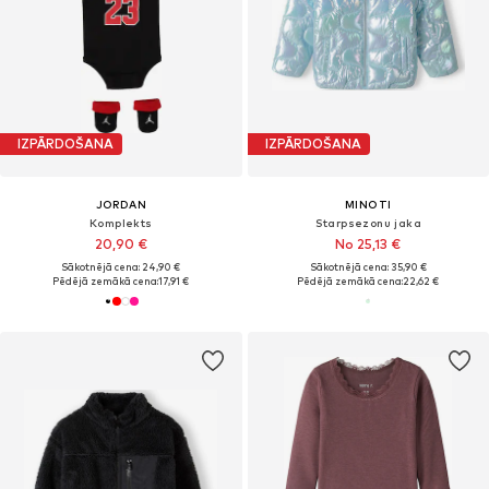
IZPĀRDOŠANA
IZPĀRDOŠANA
JORDAN
MINOTI
Komplekts
Starpsezonu jaka
20,90 €
No 25,13 €
Sākotnējā cena: 24,90 €
Sākotnējā cena: 35,90 €
Pēdējā zemākā cena:
17,91 €
Pēdējā zemākā cena:
22,62 €