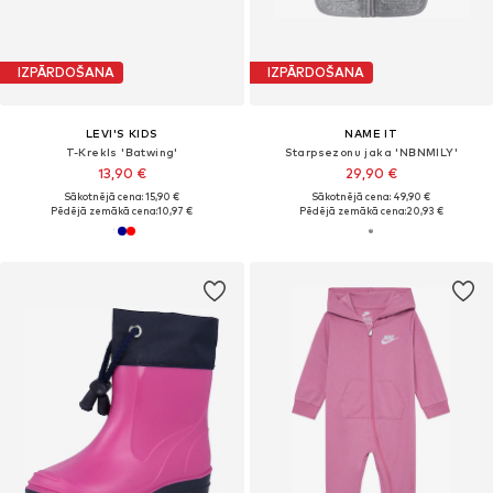
IZPĀRDOŠANA
IZPĀRDOŠANA
LEVI'S KIDS
NAME IT
T-Krekls 'Batwing'
Starpsezonu jaka 'NBNMILY'
13,90 €
29,90 €
Sākotnējā cena: 15,90 €
Sākotnējā cena: 49,90 €
Pēdējā zemākā cena:
10,97 €
Pēdējā zemākā cena:
20,93 €