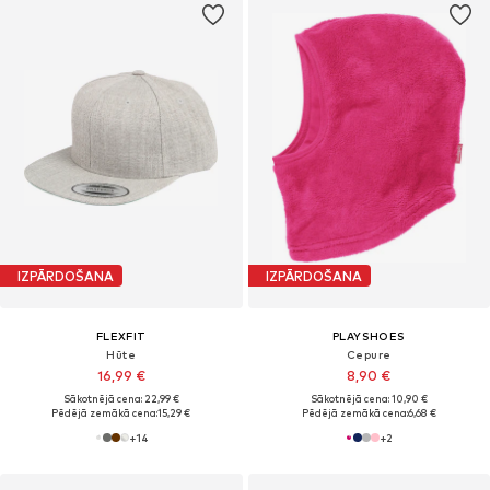
IZPĀRDOŠANA
IZPĀRDOŠANA
FLEXFIT
PLAYSHOES
Hūte
Cepure
16,99 €
8,90 €
Sākotnējā cena: 22,99 €
Sākotnējā cena: 10,90 €
Pēdējā zemākā cena:
15,29 €
Pēdējā zemākā cena:
6,68 €
+
14
+
2