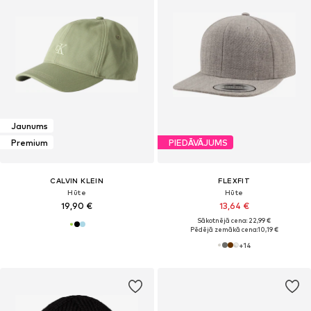
Jaunums
Premium
PIEDĀVĀJUMS
CALVIN KLEIN
FLEXFIT
Hūte
Hūte
19,90 €
13,64 €
Sākotnējā cena: 22,99 €
Pēdējā zemākā cena:
10,19 €
+
14