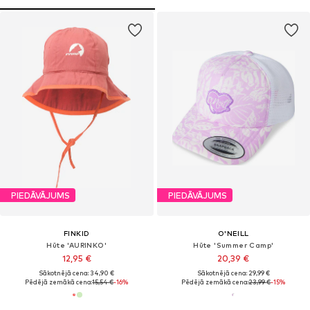
PIEDĀVĀJUMS
PIEDĀVĀJUMS
FINKID
O'NEILL
Hūte 'AURINKO'
Hūte 'Summer Camp'
12,95 €
20,39 €
Sākotnējā cena: 34,90 €
Sākotnējā cena: 29,99 €
Pēdējā zemākā cena:
15,54 €
-16%
Pēdējā zemākā cena:
23,99 €
-15%