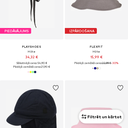
PIEDĀVĀJUMS
IZPĀRDOŠANA
PLAYSHOES
FLEXFIT
Hūte
Hūte
34,32 €
15,99 €
Sākotnējā cena: 54,90 €
Pēdējā zemākā cena:
22,99 €
-30%
Pēdējā zemākā cena:
21,90 €
Filtrēt un kārtot