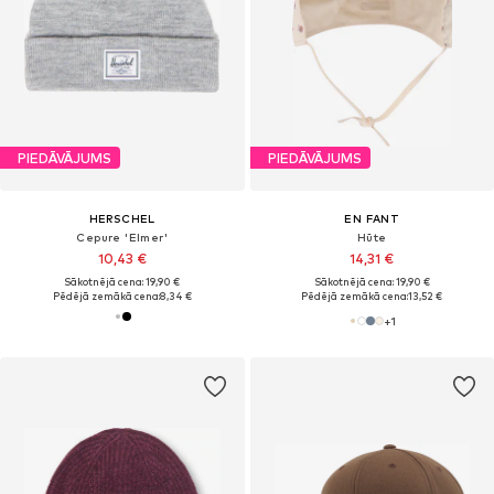
PIEDĀVĀJUMS
PIEDĀVĀJUMS
HERSCHEL
EN FANT
Cepure 'Elmer'
Hūte
10,43 €
14,31 €
Sākotnējā cena: 19,90 €
Sākotnējā cena: 19,90 €
Pēdējā zemākā cena:
8,34 €
Pēdējā zemākā cena:
13,52 €
+
1