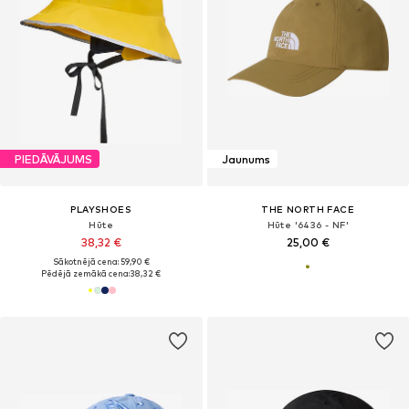
PIEDĀVĀJUMS
Jaunums
PLAYSHOES
THE NORTH FACE
Hūte
Hūte '6436 - NF'
38,32 €
25,00 €
Sākotnējā cena: 59,90 €
Pēdējā zemākā cena:
38,32 €