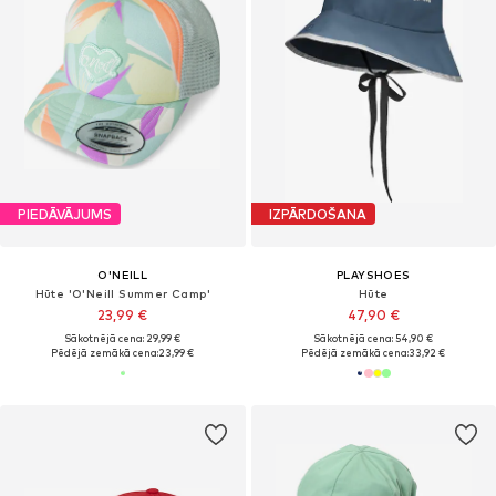
PIEDĀVĀJUMS
IZPĀRDOŠANA
O'NEILL
PLAYSHOES
Hūte 'O'Neill Summer Camp'
Hūte
23,99 €
47,90 €
Sākotnējā cena: 29,99 €
Sākotnējā cena: 54,90 €
Pēdējā zemākā cena:
23,99 €
Pēdējā zemākā cena:
33,92 €