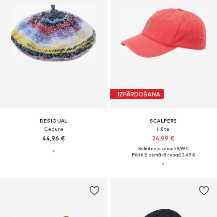
IZPĀRDOŠANA
DESIGUAL
SCALPERS
Cepure
Hūte
44,96 €
24,99 €
Sākotnējā cena: 29,99 €
Pēdējā zemākā cena:
22,49 €