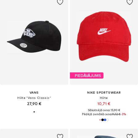
PIEDĀVĀJUMS
VANS
NIKE SPORTSWEAR
Hūte 'Vans Classic'
Hūte
27,90 €
10,71 €
Sākotnējā cena: 15,90 €
Pēdējā zemākā cena:
11,12 €
-3%