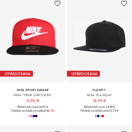
IZPĀRDOŠANA
IZPĀRDOŠANA
NIKE SPORTSWEAR
FLEXFIT
Hūte 'TRUE LIMITLESS'
Hūte 'Pro-Style'
12,90 €
16,99 €
Sākotnējā cena: 16,90 €
Sākotnējā cena: 22,99 €
Pēdējā zemākā cena:
13,41 €
-3%
Pēdējā zemākā cena:
10,79 €