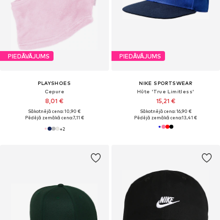
PIEDĀVĀJUMS
PIEDĀVĀJUMS
PLAYSHOES
NIKE SPORTSWEAR
Cepure
Hūte 'True Limitless'
8,01 €
15,21 €
Sākotnējā cena: 10,90 €
Sākotnējā cena: 16,90 €
Pēdējā zemākā cena:
7,11 €
Pēdējā zemākā cena:
13,41 €
+
2