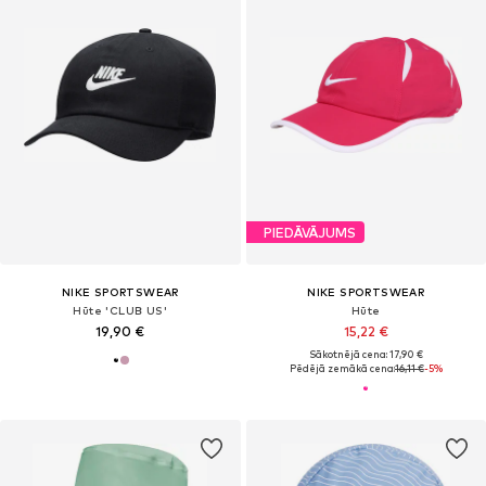
PIEDĀVĀJUMS
NIKE SPORTSWEAR
NIKE SPORTSWEAR
Hūte 'CLUB US'
Hūte
19,90 €
15,22 €
Sākotnējā cena: 17,90 €
Pēdējā zemākā cena:
16,11 €
-5%