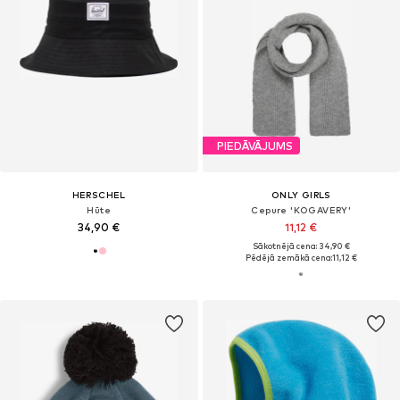
PIEDĀVĀJUMS
HERSCHEL
ONLY GIRLS
Hūte
Cepure 'KOGAVERY'
34,90 €
11,12 €
Sākotnējā cena: 34,90 €
Pēdējā zemākā cena:
11,12 €