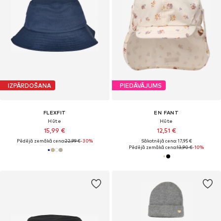
IZPĀRDOŠANA
PIEDĀVĀJUMS
FLEXFIT
EN FANT
Hūte
Hūte
15,99 €
12,51 €
Pēdējā zemākā cena:
22,99 €
-30%
Sākotnējā cena: 17,95 €
Pēdējā zemākā cena:
13,90 €
-10%