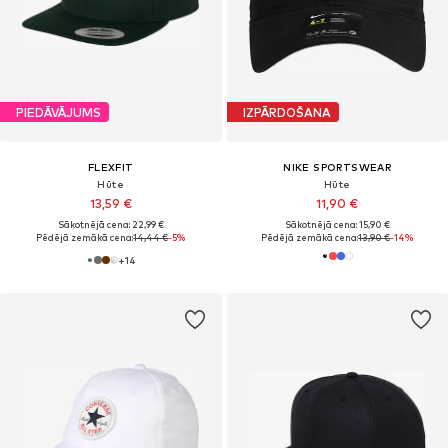
PIEDĀVĀJUMS
IZPĀRDOŠANA
FLEXFIT
NIKE SPORTSWEAR
Hūte
Hūte
13,59 €
11,90 €
Sākotnējā cena: 22,99 €
Sākotnējā cena: 15,90 €
Pēdējā zemākā cena:
14,44 €
-5%
Pēdējā zemākā cena:
13,90 €
-14%
+
14