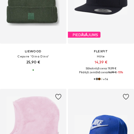
PIEDĀVĀJUMS
LIEWOOD
FLEXFIT
Cepure 'Gina Dino'
Hūte
25,90 €
14,39 €
Sākotnējā cena: 19,99 €
Pēdējā zemākā cena:
16,99 €
-15%
+
14