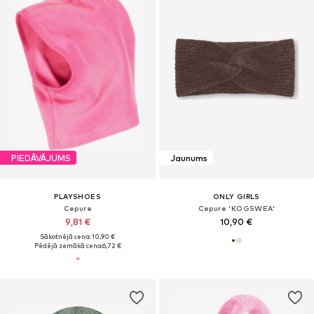
PIEDĀVĀJUMS
Jaunums
PLAYSHOES
ONLY GIRLS
Cepure
Cepure 'KOGSWEA'
9,81 €
10,90 €
Sākotnējā cena: 10,90 €
Pēdējā zemākā cena:
6,72 €