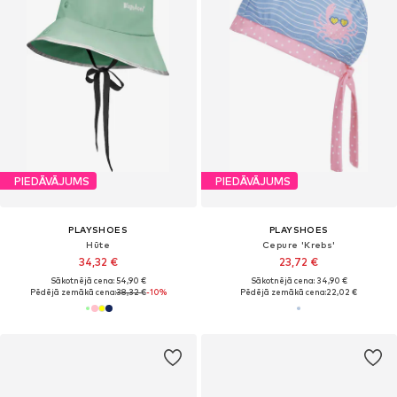
PIEDĀVĀJUMS
PIEDĀVĀJUMS
PLAYSHOES
PLAYSHOES
Hūte
Cepure 'Krebs'
34,32 €
23,72 €
Sākotnējā cena: 54,90 €
Sākotnējā cena: 34,90 €
Pēdējā zemākā cena:
38,32 €
-10%
Pēdējā zemākā cena:
22,02 €