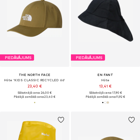
PIEDĀVĀJUMS
PIEDĀVĀJUMS
THE NORTH FACE
EN FANT
Hūte 'KIDS CLASSIC RECYCLED 66'
Hūte
23,40 €
13,41 €
Sākotnējā cena: 26,00 €
Sākotnējā cena: 17,90 €
Pēdējā zemākā cena:
23,40 €
Pēdējā zemākā cena:
11,92 €