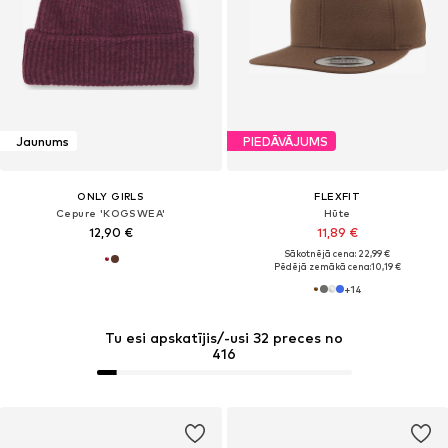
Jaunums
PIEDĀVĀJUMS
ONLY GIRLS
FLEXFIT
Cepure 'KOGSWEA'
Hūte
12,90 €
11,89 €
Sākotnējā cena: 22,99 €
Pēdējā zemākā cena:
10,19 €
+
14
Tu esi apskatījis/-usi 32 preces no
416