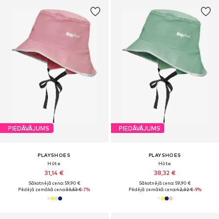
PIEDĀVĀJUMS
PIEDĀVĀJUMS
PLAYSHOES
PLAYSHOES
Hūte
Hūte
31,14 €
38,32 €
Sākotnējā cena: 59,90 €
Sākotnējā cena: 59,90 €
Pēdējā zemākā cena:
33,53 €
-7%
Pēdējā zemākā cena:
42,32 €
-9%