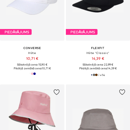
PIEDĀVĀJUMS
PIEDĀVĀJUMS
CONVERSE
FLEXFIT
Hūte
Hūte 'Classic'
10,71 €
14,39 €
Sākotnējā cena: 15,90 €
Sākotnējā cena: 22,99 €
Pēdējā zemākā cena:
10,71 €
Pēdējā zemākā cena:
14,39 €
+
14