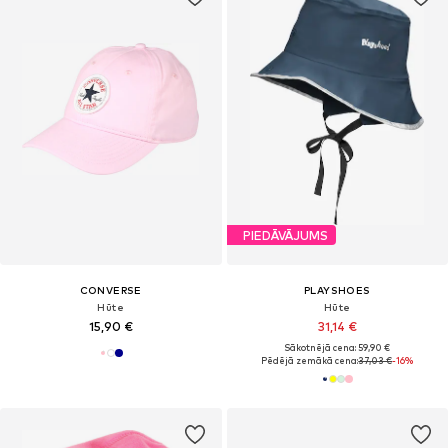
PIEDĀVĀJUMS
CONVERSE
PLAYSHOES
Hūte
Hūte
15,90 €
31,14 €
Sākotnējā cena: 59,90 €
Pēdējā zemākā cena:
37,03 €
-16%