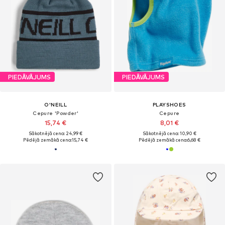
PIEDĀVĀJUMS
PIEDĀVĀJUMS
O'NEILL
PLAYSHOES
Cepure 'Powder'
Cepure
15,74 €
8,01 €
Sākotnējā cena: 24,99 €
Sākotnējā cena: 10,90 €
Pēdējā zemākā cena:
15,74 €
Pēdējā zemākā cena:
6,68 €