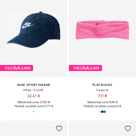
PIEDĀVĀJUMS
PIEDĀVĀJUMS
NIKE SPORTSWEAR
PLAYSHOES
Hūte 'CLUB'
Cepure
22,41 €
7,11 €
Sākotnējā cena: 27,90 €
Sākotnējā cena: 9,90 €
Pēdējā zemākā cena:
17,77 €
Pēdējā zemākā cena:
6,23 €