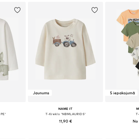
Jaunums
5 iepakojumā
NAME IT
M
PE'
T-Krekls 'NBMLAURIDS'
T
11,90 €
No 
8, 74, 80, 86
Pieejamie izmēri: 56, 62, 68, 74, 80, 86
Pieejams 