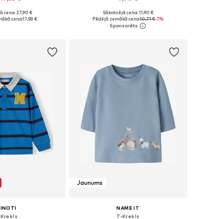
ā cena: 27,90 €
Sākotnējā cena: 11,90 €
daudzos izmēros
Pieejamie izmēri: 56, 62, 68, 74, 80, 86
mākā cena:
17,58 €
Pēdējā zemākā cena:
10,71 €
-7%
not grozam
Pievienot grozam
Jaunums
INOTI
NAME IT
-Krekls
T-Krekls