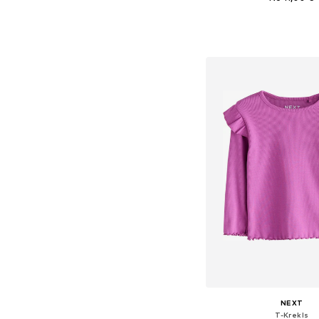
Pieejamie izmēri: 74, 80,
Pievienot gr
NEXT
T-Krekls