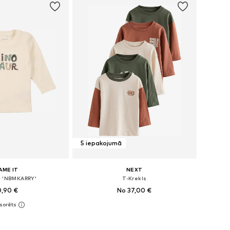
5 iepakojumā
AME IT
NEXT
s 'NBMKARRY'
T-Krekls
0,90 €
No 37,00 €
+
4
 56, 62, 68, 74, 80, 86
Pieejams daudzos izmēros
not grozam
Pievienot grozam