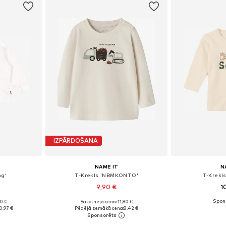
IZPĀRDOŠANA
NAME IT
N
ng'
T-Krekls 'NBMKONTO'
T-Krekl
9,90 €
1
90 €
Sākotnējā cena: 11,90 €
zmēros
Pieejamie izmēri: 56, 62, 68, 74, 80, 86
Pieejamie izmēri:
0,97 €
Pēdējā zemākā cena:
8,42 €
ozam
Pievienot grozam
Pievie