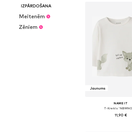
IZPĀRDOŠANA
Meitenēm
Zēniem
Jaunums
NAME IT
T-Krekls 'NBMNO
11,90 €
Pieejamie izmēri: 56, 62, 6