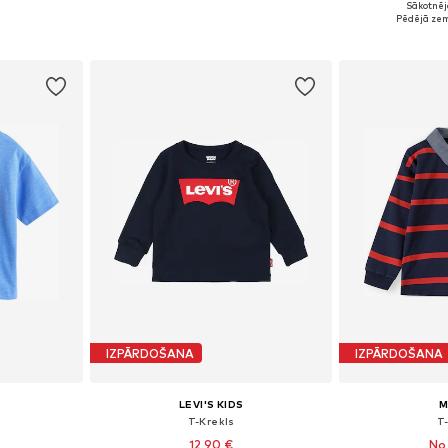
Sākotnēj
 74, 80
Pieejamie izmēri: 74-80, 86-92
Pieejamie
Pēdējā zem
ozam
Pievienot grozam
Pievie
IZPĀRDOŠANA
IZPĀRDOŠANA
LEVI'S KIDS
M
T-Krekls
T
12,90 €
No