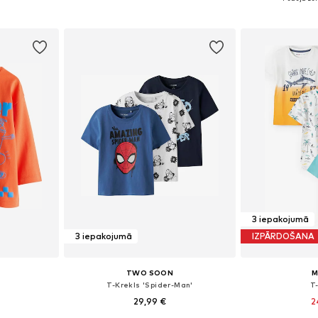
ozam
Pievienot grozam
Pievie
3 iepakojumā
3 iepakojumā
IZPĀRDOŠANA
TWO SOON
M
T-Krekls 'Spider-Man'
T
29,99 €
2