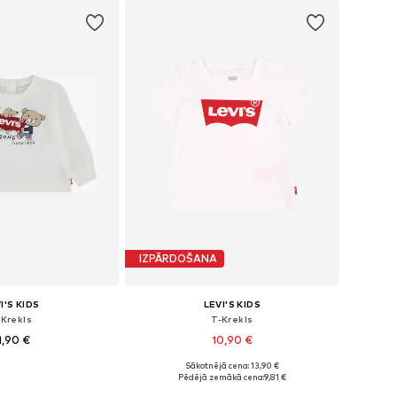
not grozam
IZPĀRDOŠANA
I'S KIDS
LEVI'S KIDS
-Krekls
T-Krekls
1,90 €
10,90 €
Sākotnējā cena: 13,90 €
i: 62, 68, 80, 86, 98
Pieejams daudzos izmēros
Pēdējā zemākā cena:
9,81 €
not grozam
Pievienot grozam