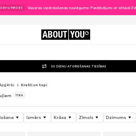
Vasaras izpārdošanas noslēgums: Piedāvājumi ar atlaidi l
08
H
49
M
07
S
ABOUT
YOU
30 DIENU ATGRIEŠANAS TIESĪBAS
Apģērbi
Krekli un topi
uļiem
1186
došana
Izmērs
Krāsa
Zīmols
Dzimums