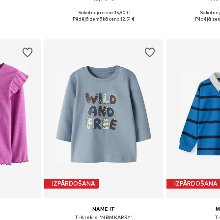
Sākotnējā cena: 15,90 €
Sākotnēj
 86, 98, 122
Pieejamie izmēri: 62, 68, 74, 80, 86, 92
Pieejams 
Pēdējā zemākā cena:
12,51 €
Pēdējā ze
ozam
Pievienot grozam
Pievie
IZPĀRDOŠANA
IZPĀRDOŠANA
NAME IT
M
T-Krekls 'NBMKARRY'
T