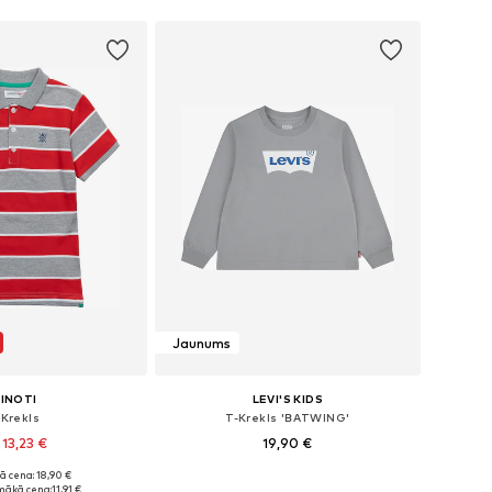
Jaunums
INOTI
LEVI'S KIDS
-Krekls
T-Krekls 'BATWING'
 13,23 €
19,90 €
ā cena: 18,90 €
Pieejamie izmēri: 80-86, 86-92, 98-104, 104-110
Pieejamie izmēri: 62, 68, 80, 86
mākā cena:
11,91 €