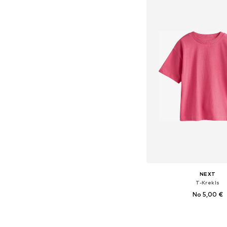
Pievienot gr
NEXT
T-Krekls
No 5,00 €
+
6
Pieejams daudzos i
Pievienot gr