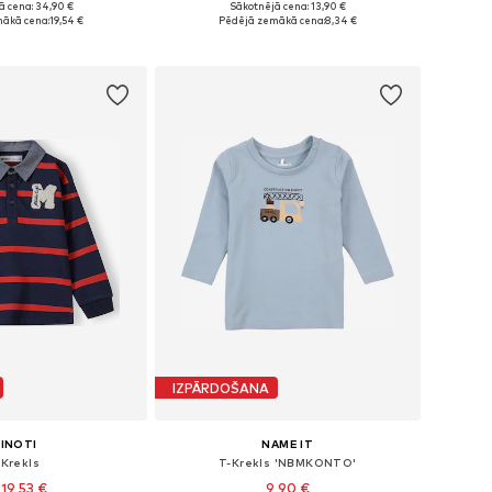
ā cena: 34,90 €
Sākotnējā cena: 13,90 €
 izmēri: 80-86
Pieejamie izmēri: 50, 56, 62, 68, 74
ākā cena:
19,54 €
Pēdējā zemākā cena:
8,34 €
not grozam
Pievienot grozam
IZPĀRDOŠANA
INOTI
NAME IT
-Krekls
T-Krekls 'NBMKONTO'
 19,53 €
9,90 €