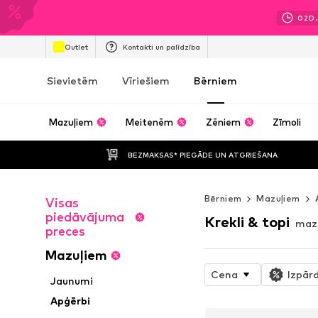
02
D.
Outlet
Kontakti un palīdzība
Sievietēm
Vīriešiem
Bērniem
Mazuļiem
Meitenēm
Zēniem
Zīmoli
BEZMAKSAS* PIEGĀDE UN ATGRIEŠANA
Bērniem
Mazuļiem
Visas
piedāvājuma
Krekli & topi
maz
preces
Mazuļiem
Cena
Izpār
Jaunumi
Apģērbi