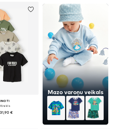
Mazo varoņu veikals
INOTI
-Krekls
31,90 €
daudzos izmēros