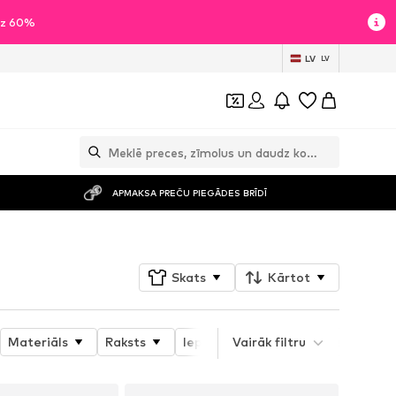
īdz 60%
LV
LV
APMAKSA PREČU PIEGĀDES BRĪDĪ
Skats
Kārtot
Materiāls
Raksts
Iepakojums
Vairāk filtru
Tematiskā pasau