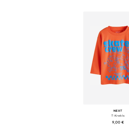
Pievienot gr
NEXT
T-Krekls
9,00 €