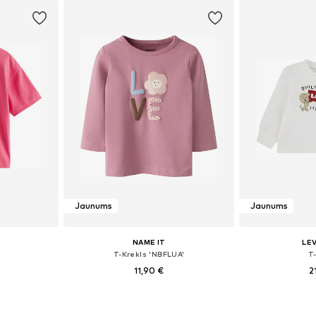
ozam
Pievienot grozam
Pievie
Jaunums
Jaunums
NAME IT
LEV
T-Krekls 'NBFLUA'
T
11,90 €
2
zmēros
Pieejamie izmēri: 56, 62, 68, 74, 80, 86
Pieejamie izmēr
ozam
Pievienot grozam
Pievie