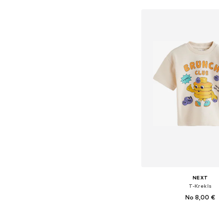
NEXT
T-Krekls
No 8,00 €
+
9
Pieejams daudzos i