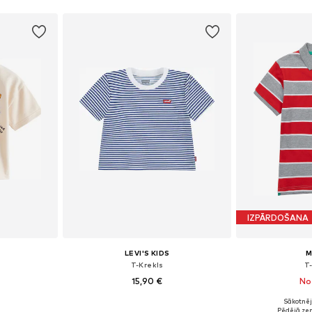
IZPĀRDOŠANA
LEVI'S KIDS
M
T-Krekls
T
15,90 €
No
Sākotnēj
zmēros
Pieejams daudzos izmēros
Pēdējā ze