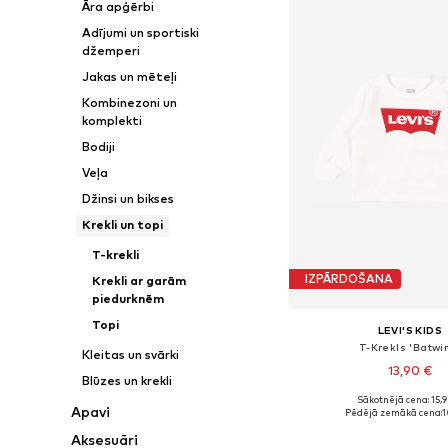
Āra apģērbi
Adījumi un sportiski
džemperi
Jakas un mēteļi
Kombinezoni un
komplekti
Bodiji
Veļa
Džinsi un bikses
Krekli un topi
T-krekli
IZPĀRDOŠANA
Krekli ar garām
piedurknēm
Topi
LEVI'S KIDS
T-Krekls 'Batwi
Kleitas un svārki
13,90 €
Blūzes un krekli
Sākotnējā cena: 15,
Pieejams daudzos i
Apavi
Pēdējā zemākā cena:
1
Pievienot gr
Aksesuāri