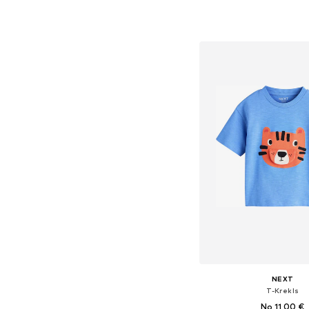
+
1
Pieejamie izmēri: 68,
Pievienot gr
NEXT
T-Krekls
No 11,00 €