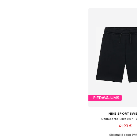
Pievienot gr
PIEDĀVĀJUMS
NIKE SPORTSW
Standarta Bikses 'T
41,93 €
Sākotnējā cena: 59,
Pieejams daudzos i