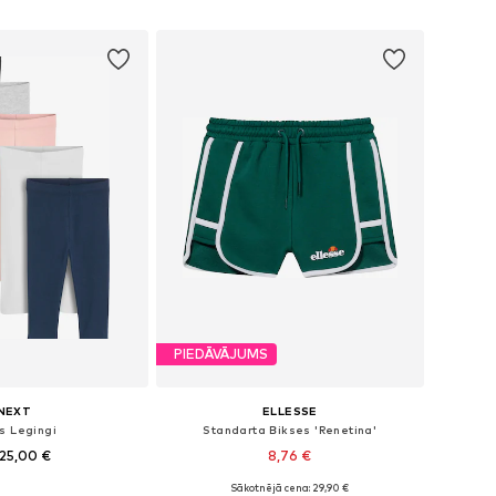
not grozam
Pievienot grozam
PIEDĀVĀJUMS
NEXT
ELLESSE
s Legingi
Standarta Bikses 'Renetina'
25,00 €
8,76 €
Sākotnējā cena: 29,90 €
daudzos izmēros
Pieejamie izmēri: 128-134, 140-146, 152-158, 158-164