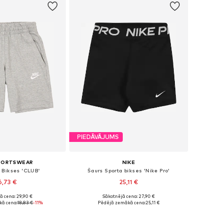
PIEDĀVĀJUMS
SPORTSWEAR
NIKE
 Bikses 'CLUB'
Šaurs Sporta bikses 'Nike Pro'
6,73 €
25,11 €
ā cena: 29,90 €
Sākotnējā cena: 27,90 €
Pieejamie izmēri: 128-138, 138-147, 147-158, 158-170
Pieejams daudzos izmēros
ā cena:
18,83 €
-11%
Pēdējā zemākā cena:
25,11 €
not grozam
Pievienot grozam