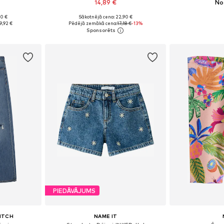
14,89 €
No
90 €
Sākotnējā cena: 22,90 €
zmēros
Pieejams daudzos izmēros
Pieejamie izmēri
9,92 €
Pēdējā zemākā cena:
17,18 €
-13%
ozam
Pievienot grozam
Pievie
PIEDĀVĀJUMS
ITCH
NAME IT