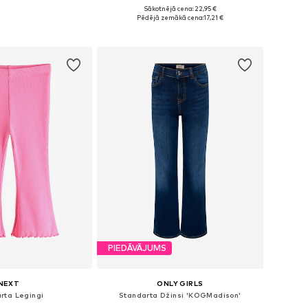
+
2
Sākotnējā cena: 22,95 €
daudzos izmēros
Pieejamie izmēri: 122-128, 128-138, 147-158, 158-170
Pēdējā zemākā cena:
17,21 €
not grozam
Pievienot grozam
PIEDĀVĀJUMS
NEXT
ONLY GIRLS
rta Legingi
Standarta Džinsi 'KOGMadison'