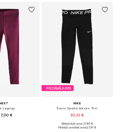
PIEDĀVĀJUMS
NEXT
NIKE
s Legingi
Šaurs Sporta bikses 'Pro'
 7,00 €
30,32 €
+
7
Sākotnējā cena: 37,90 €
daudzos izmēros
Pieejams daudzos izmēros
Pēdējā zemākā cena:
27,97 €