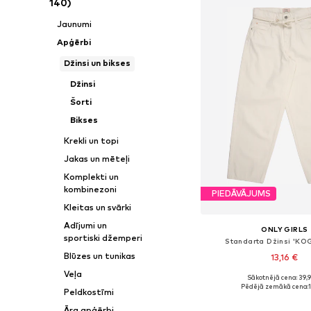
140)
Jaunumi
Apģērbi
Džinsi un bikses
Džinsi
Šorti
Bikses
Krekli un topi
Jakas un mēteļi
Komplekti un
kombinezoni
PIEDĀVĀJUMS
Kleitas un svārki
Adījumi un
ONLY GIRLS
sportiski džemperi
Standarta Džinsi 'KO
Blūzes un tunikas
13,16 €
Veļa
Sākotnējā cena: 39,
Pieejams daudzos i
Pēdējā zemākā cena:
1
Peldkostīmi
Pievienot gr
Āra apģērbi