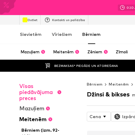
02
D
Outlet
Kontakti un palīdzība
Sievietēm
Vīriešiem
Bērniem
Mazuļiem
Meitenēm
Zēniem
Zīmoli
BEZMAKSAS* PIEGĀDE UN ATGRIEŠANA
Bērniem
Meitenēm
Visas
piedāvājuma
Džinsi & bikses
m
preces
Mazuļiem
Cena
Izpār
Meitenēm
Bērniem (izm. 92-