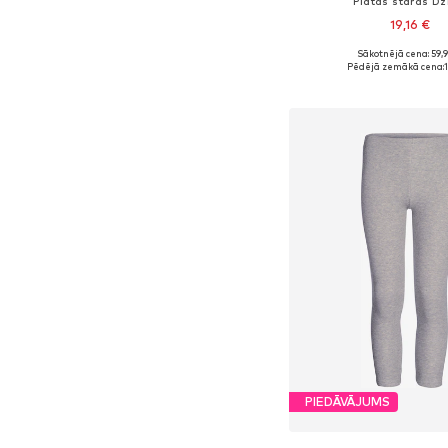
Platas staras Dž
19,16 €
Sākotnējā cena: 59,
Pieejams daudzos i
Pēdējā zemākā cena:
Pievienot gr
PIEDĀVĀJUMS