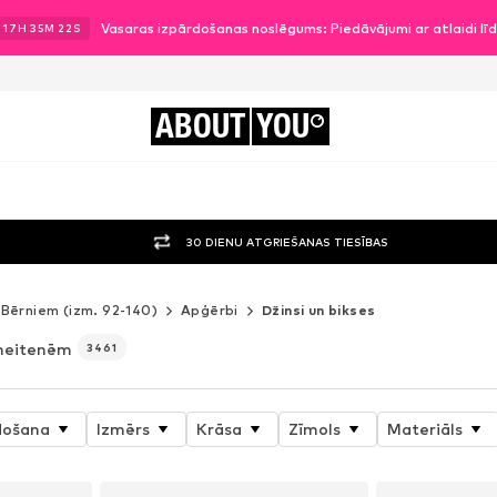
Vasaras izpārdošanas noslēgums: Piedāvājumi ar atlaidi l
.
17
H
35
M
20
S
ABOUT
YOU
30 DIENU ATGRIEŠANAS TIESĪBAS
Bērniem (izm. 92-140)
Apģērbi
Džinsi un bikses
eitenēm
3461
došana
Izmērs
Krāsa
Zīmols
Materiāls