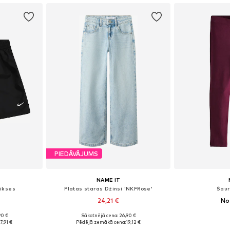
PIEDĀVĀJUMS
NAME IT
bikses
Platas staras Džinsi 'NKFRose'
Šaur
24,21 €
No
+
3
90 €
Sākotnējā cena: 26,90 €
zmēros
Pieejams daudzos izmēros
Pieejams 
17,91 €
Pēdējā zemākā cena:
19,12 €