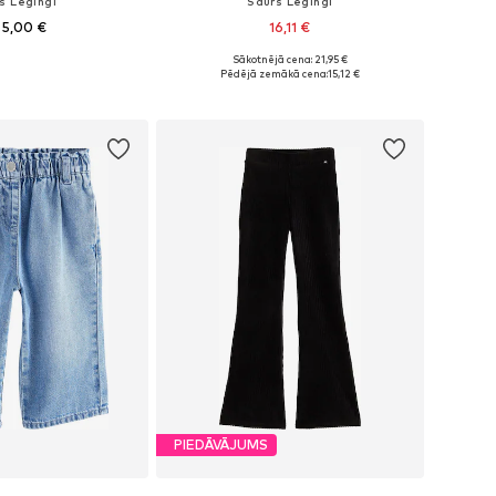
s Legingi
Šaurs Legingi
 5,00 €
16,11 €
+
2
Sākotnējā cena: 21,95 €
daudzos izmēros
Pieejams daudzos izmēros
Pēdējā zemākā cena:
15,12 €
not grozam
Pievienot grozam
PIEDĀVĀJUMS