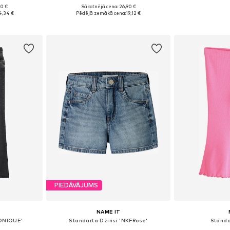
+
3
90 €
Sākotnējā cena: 26,90 €
zmēros
Pieejams daudzos izmēros
Pieejams 
4,34 €
Pēdējā zemākā cena:
19,12 €
ozam
Pievienot grozam
Pievie
PIEDĀVĀJUMS
NAME IT
RONIQUE'
Standarta Džinsi 'NKFRose'
Standa