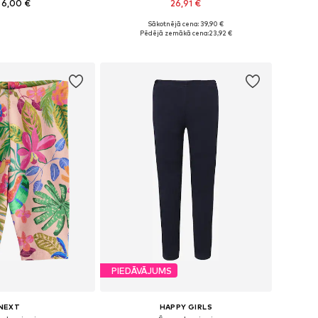
 6,00 €
26,91 €
+
5
Sākotnējā cena: 39,90 €
: 86, 92, 110, 116, 122
Pieejams daudzos izmēros
Pēdējā zemākā cena:
23,92 €
not grozam
Pievienot grozam
PIEDĀVĀJUMS
NEXT
HAPPY GIRLS