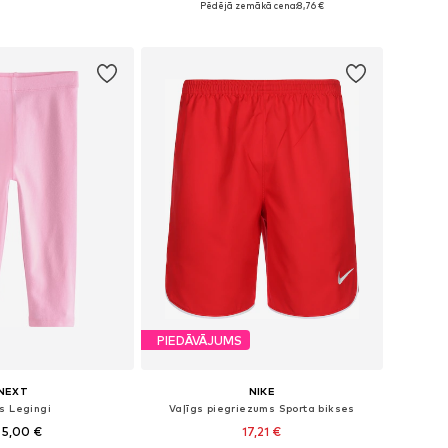
Pēdējā zemākā cena:
8,76 €
not grozam
Pievienot grozam
PIEDĀVĀJUMS
NEXT
NIKE
s Legingi
Vaļīgs piegriezums Sporta bikses
 5,00 €
17,21 €