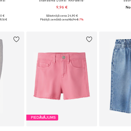
insi
Standarta Džinsi 'NKFBella'
Šaur
9,96 €
No
90 €
Sākotnējā cena: 24,90 €
zmēros
Pieejamie izmēri: 92, 98, 104, 110, 122
Pieejams 
19,16 €
Pēdējā zemākā cena:
10,74 €
-7%
ozam
Pievienot grozam
Pievie
PIEDĀVĀJUMS