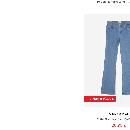
Pēdējā zemākā cena:
44,
Pievienot gr
IZPĀRDOŠANA
ONLY GIRLS
Plati gali Džinsi 'K
20,90 €