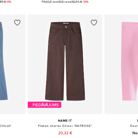
97 €
-6%
Pēdējā zemākā cena:
10,74 €
-16%
ozam
Pievienot grozam
Pievie
PIEDĀVĀJUMS
NAME IT
OGHush'
Platas staras Džinsi 'NKFROSE'
Šaur
20,32 €
No