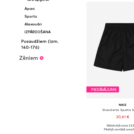
Apavi
Sports
Aksesuāri
IZPĀRDOŠANA
Pusaudžiem (izm.
140-176)
Zēniem
PIEDĀVĀJUMS
NIKE
Standarta Sporta 
20,61 €
Sākotnējā cena: 22,
Pieejams daudzos i
Pēdējā zemākā cena: