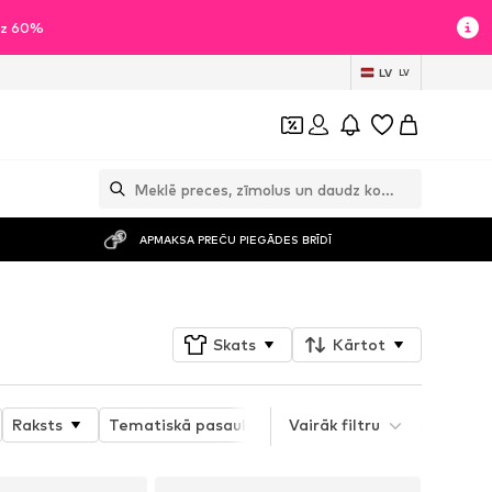
īdz 60%
LV
LV
APMAKSA PREČU PIEGĀDES BRĪDĪ
Skats
Kārtot
Raksts
Tematiskā pasaule
Vairāk filtru
Detaļas
Produkta ī