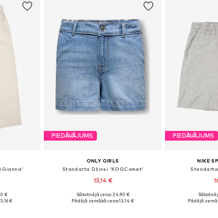
PIEDĀVĀJUMS
PIEDĀVĀJUMS
ONLY GIRLS
NIKE 
GGianna'
Standarta Džinsi 'KOGComet'
Standarta
13,14 €
1
90 €
Sākotnējā cena: 24,90 €
Sākotnēj
zmēros
Pieejams daudzos izmēros
3,16 €
Pēdējā zemākā cena:
13,14 €
Pēdējā zemāk
ozam
Pievienot grozam
Pievie