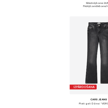
Sākotnējā cena: 26,
Pieejams daudzos i
Pēdējā zemākā cena:
1
Pievienot gr
IZPĀRDOŠANA
CARS JEANS
Plati gali Džinsi 'VE