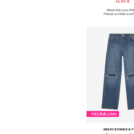
24,90 €
+
1
Sākotnējā cena: 29,
Pieejams daudzos i
Pēdējā zemākā cena:
1
Pievienot gr
PIEDĀVĀJUMS
ABERCROMBIE & F