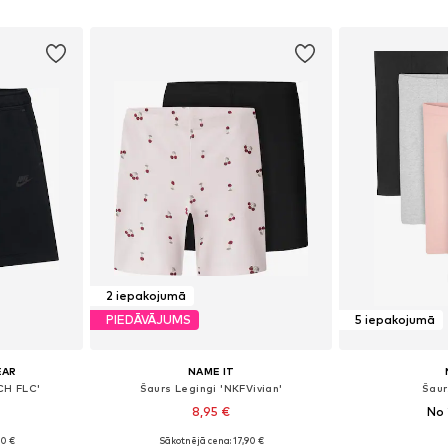
ozam
Pievienot grozam
Pievie
2 iepakojumā
PIEDĀVĀJUMS
5 iepakojumā
EAR
NAME IT
CH FLC'
Šaurs Legingi 'NKFVivian'
Šaur
8,95 €
No 
90 €
Sākotnējā cena: 17,90 €
zmēros
Pieejams daudzos izmēros
Pieejams 