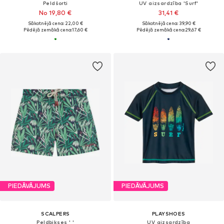
Peldšorti
UV aizsardzība 'Surf'
No 19,80 €
31,41 €
Sākotnējā cena: 22,00 €
Sākotnējā cena: 39,90 €
Pēdējā zemākā cena:
17,60 €
Pēdējā zemākā cena:
29,67 €
PIEDĀVĀJUMS
PIEDĀVĀJUMS
SCALPERS
PLAYSHOES
Peldbikses ' '
UV aizsardzība