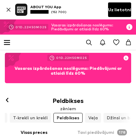
ABOUT YOU App
Uz lietotni
(152 700)
Vasaras izpārdošanas noslēgums:
01
D.
22
H
50
M
00
S
Piedāvājumi ar atlaidi līdz 60%
01
D.
22
H
50
M
00
S
Vasaras izpārdošanas noslēgums: Piedāvājumi ar
atlaidi līdz 60%
Peldbikses
zēniem
ri
T-krekli un krekli
Peldbikses
Veļa
Džinsi un bik
Visas preces
Tavi piedāvājumi
178