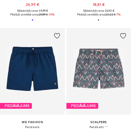
26,99 €
18,81 €
Sākotnējā cena: 49,99 €
Sākotnējā cena: 26,90 €
Pēdējā zemākā cena:
29,99 €
-10%
Pēdējā zemākā cena:
20,32 €
-7%
PIEDĀVĀJUMS
PIEDĀVĀJUMS
WE FASHION
SCALPERS
Peldšorti
Peldšorti ' '