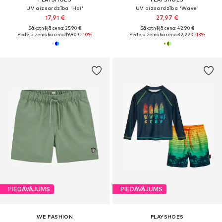
UV aizsardzība 'Hai'
UV aizsardzība 'Wave'
17,91 €
27,97 €
Sākotnējā cena: 25,90 €
Sākotnējā cena: 42,90 €
Pēdējā zemākā cena:
19,90 €
-10%
Pēdējā zemākā cena:
32,22 €
-13%
PIEDĀVĀJUMS
PIEDĀVĀJUMS
WE FASHION
PLAYSHOES