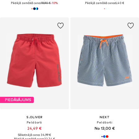
Pēdējā zemākā cena:
19,90 €
-10%
Pēdējā zemākā cena:
6,40 €
PIEDĀVĀJUMS
S.OLIVER
NEXT
Peldšorti
Peldšorti
24,49 €
No 13,00 €
Sākotnējā cena: 34,99 €
Pēdējā zemākā cena:
22,74 €