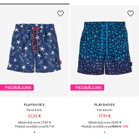
PIEDĀVĀJUMS
PIEDĀVĀJUMS
PLAYSHOES
PLAYSHOES
Peldšorti
Peldšorti
22,32 €
17,91 €
Sākotnējā cena: 27,90 €
Sākotnējā cena: 25,90 €
Pēdējā zemākā cena:
19,71 €
Pēdējā zemākā cena:
19,90 €
-10%