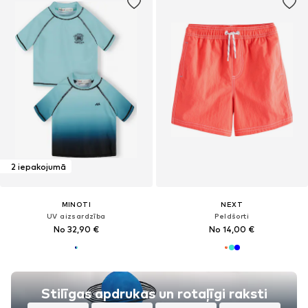
2 iepakojumā
MINOTI
NEXT
UV aizsardzība
Peldšorti
No 32,90 €
No 14,00 €
Stilīgas apdrukas un rotaļīgi raksti