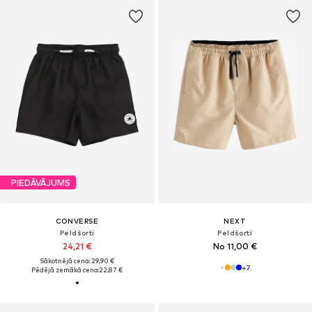
PIEDĀVĀJUMS
CONVERSE
NEXT
Peldšorti
Peldšorti
24,21 €
No 11,00 €
Sākotnējā cena: 29,90 €
+
7
Pēdējā zemākā cena:
22,87 €