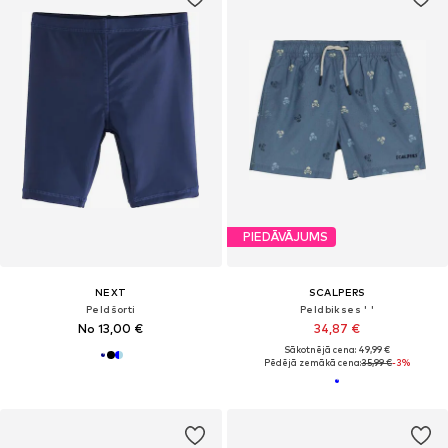
PIEDĀVĀJUMS
NEXT
SCALPERS
Peldšorti
Peldbikses ' '
No 13,00 €
34,87 €
Sākotnējā cena: 49,99 €
Pēdējā zemākā cena:
35,99 €
-3%