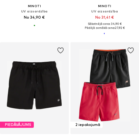
MINOTI
MINOTI
UV aizsardzība
UV aizsardzība
No 34,90 €
No 31,41 €
Sākotnējā cena: 34,90 €
Pēdējā zemākā cena:
27,92 €
PIEDĀVĀJUMS
2 iepakojumā