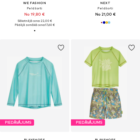
WE FASHION
NEXT
Peldšorti
Peldšorti
No 19,80 €
No 21,00 €
Sākotnējā cena: 22,00 €
Pēdējā zemākā cena:
17,60 €
PIEDĀVĀJUMS
PIEDĀVĀJUMS
PLAYSHOES
PLAYSHOES