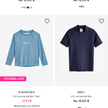
No 10,00 €
No 14,00 €
+
7
PIEDĀVĀJUMS
PLAYSHOES
NEXT
UV aizsardzība 'Hai'
UV aizsardzība
17,91 €
No 13,00 €
Sākotnējā cena: 25,90 €