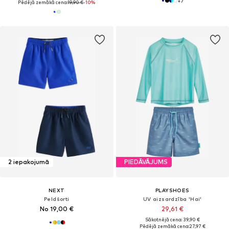
+
7
Pēdējā zemākā cena:
19,90 €
-10%
2 iepakojumā
PIEDĀVĀJUMS
NEXT
PLAYSHOES
Peldšorti
UV aizsardzība 'Hai'
No 19,00 €
29,61 €
Sākotnējā cena: 39,90 €
Pēdējā zemākā cena:
27,97 €