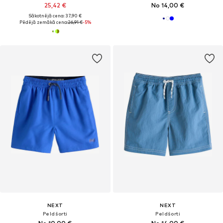
25,42 €
No 14,00 €
Sākotnējā cena: 37,90 €
Pēdējā zemākā cena:
26,91 €
-5%
NEXT
NEXT
Peldšorti
Peldšorti