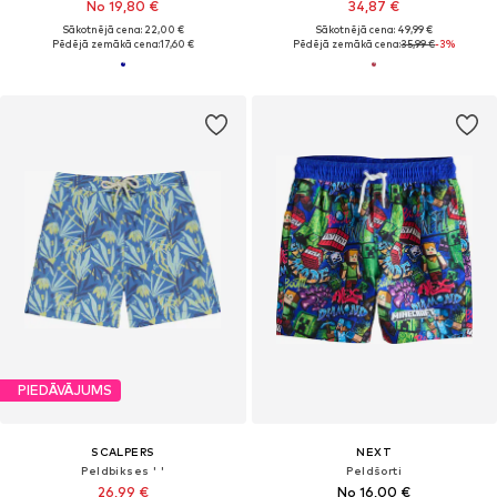
No 19,80 €
34,87 €
Sākotnējā cena: 22,00 €
Sākotnējā cena: 49,99 €
Pēdējā zemākā cena:
17,60 €
Pēdējā zemākā cena:
35,99 €
-3%
PIEDĀVĀJUMS
SCALPERS
NEXT
Peldbikses ' '
Peldšorti
26,99 €
No 16,00 €