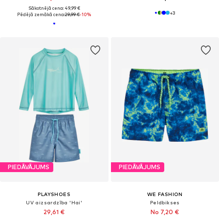
Sākotnējā cena: 49,99 €
+
3
Pēdējā zemākā cena:
29,99 €
-10%
PIEDĀVĀJUMS
PIEDĀVĀJUMS
PLAYSHOES
WE FASHION
UV aizsardzība 'Hai'
Peldbikses
29,61 €
No 7,20 €