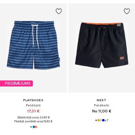
PIEDĀVĀJUMS
PLAYSHOES
NEXT
Peldšorti
Peldšorti
17,01 €
No 11,00 €
Sākotnējā cena: 23,90 €
+
7
Pēdējā zemākā cena:
15,92 €