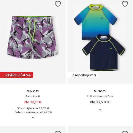
IZPĀRDOŠANA
2 iepakojumā
MINOTI
MINOTI
Peldšorti
UV aizsardzība
No 19,11 €
No 32,90 €
Sākotnējā cena: 23,90 €
Pēdējā zemākā cena:
17,20 €