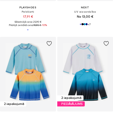
PLAYSHOES
NEXT
Peldšorti
UV aizsardzība
17,91 €
No 13,00 €
Sākotnējā cena: 25,90 €
+
7
Pēdējā zemākā cena:
19,90 €
-10%
2 iepakojumā
2 iepakojumā
PIEDĀVĀJUMS