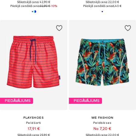
Sākotnējā cena: 42,90 €
Sākotnējā cena: 22,00 €
Pēdējā zemākā cena:
32,90 €
-10%
Pēdējā zemākā cena:
6,40 €
PIEDĀVĀJUMS
PIEDĀVĀJUMS
PLAYSHOES
WE FASHION
Peldšorti
Peldbikses
17,91 €
No 7,20 €
Sākotnējā cena: 25,90 €
Sākotnējā cena: 22,00 €