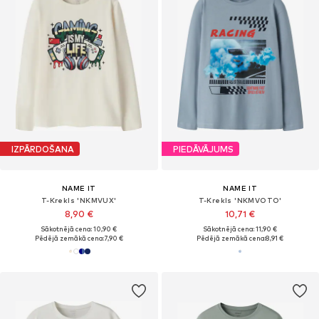
IZPĀRDOŠANA
PIEDĀVĀJUMS
NAME IT
NAME IT
T-Krekls 'NKMVUX'
T-Krekls 'NKMVOTO'
8,90 €
10,71 €
Sākotnējā cena: 10,90 €
Sākotnējā cena: 11,90 €
Pēdējā zemākā cena:
7,90 €
Pēdējā zemākā cena:
8,91 €