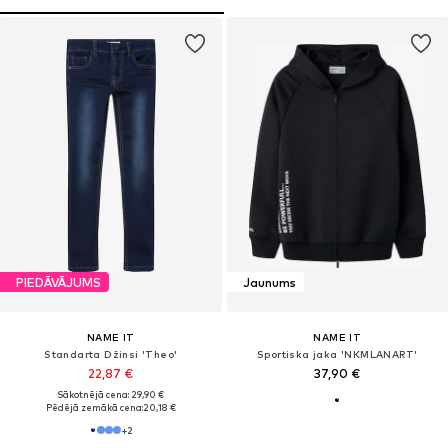
PIEDĀVĀJUMS
Jaunums
NAME IT
NAME IT
Standarta Džinsi 'Theo'
Sportiska jaka 'NKMLANART'
22,87 €
37,90 €
Sākotnējā cena: 29,90 €
Pēdējā zemākā cena:
20,18 €
+
2