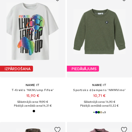
IZPĀRDOŠANA
PIEDĀVĀJUMS
NAME IT
NAME IT
T-Krekls 'NKMJump Fifae'
Sportisks džemperis 'NMMVimo'
15,90 €
10,71 €
Sākotnējā cena: 19,90 €
Sākotnējā cena: 14,90 €
Pēdējā zemākā cena:
14,31 €
Pēdējā zemākā cena:
10,32 €
+
9