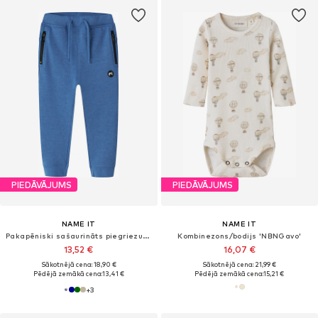
PIEDĀVĀJUMS
PIEDĀVĀJUMS
NAME IT
NAME IT
Pakapēniski sašaurināts piegriezums Bikses 'NMMVimo'
Kombinezons/bodijs 'NBNGavo'
13,52 €
16,07 €
Sākotnējā cena: 18,90 €
Sākotnējā cena: 21,99 €
Pēdējā zemākā cena:
13,41 €
Pēdējā zemākā cena:
15,21 €
+
3