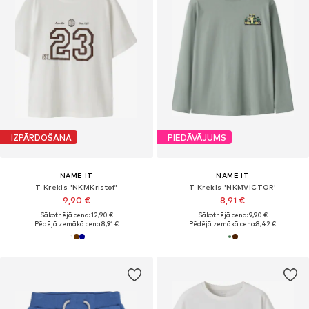
IZPĀRDOŠANA
PIEDĀVĀJUMS
NAME IT
NAME IT
T-Krekls 'NKMKristof'
T-Krekls 'NKMVICTOR'
9,90 €
8,91 €
Sākotnējā cena: 12,90 €
Sākotnējā cena: 9,90 €
Pēdējā zemākā cena:
8,91 €
Pēdējā zemākā cena:
8,42 €