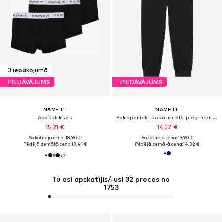
3 iepakojumā
PIEDĀVĀJUMS
PIEDĀVĀJUMS
NAME IT
NAME IT
Apakšbikses
Pakapēniski sašaurināts piegriezums Bikses 'NKMVIAN'
15,21 €
14,37 €
Sākotnējā cena: 18,90 €
Sākotnējā cena: 19,90 €
Pēdējā zemākā cena:
13,41 €
Pēdējā zemākā cena:
14,32 €
+
2
Tu esi apskatījis/-usi 32 preces no
1753