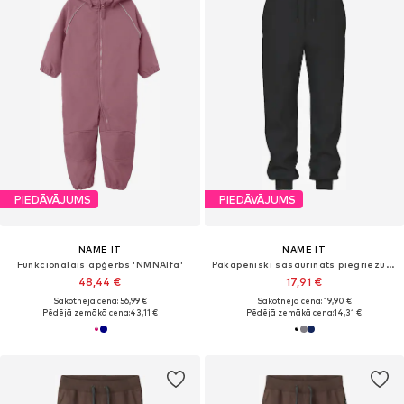
PIEDĀVĀJUMS
PIEDĀVĀJUMS
NAME IT
NAME IT
Funkcionālais apģērbs 'NMNAlfa'
Pakapēniski sašaurināts piegriezums Bikses 'NKMVian'
48,44 €
17,91 €
Sākotnējā cena: 56,99 €
Sākotnējā cena: 19,90 €
Pēdējā zemākā cena:
43,11 €
Pēdējā zemākā cena:
14,31 €