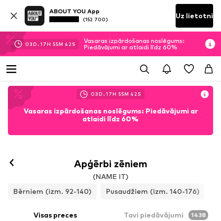
ABOUT YOU App
Uz lietotni
(152 700)
Vasaras izpārdošanas noslēgums:
03
D.
17
H
55
M
40
S
Piedāvājumi ar atlaidi līdz 60%
03
D.
17
H
55
M
40
S
Vasaras izpārdošanas noslēgums: Piedāvājumi ar
atlaidi līdz 60%
Apģērbi zēniem
(NAME IT)
Bērniem (izm. 92-140)
Pusaudžiem (izm. 140-176)
Visas preces
Tavi piedāvājumi
1438