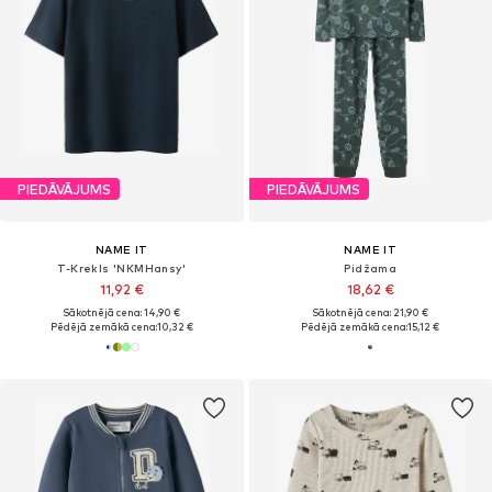
PIEDĀVĀJUMS
PIEDĀVĀJUMS
NAME IT
NAME IT
T-Krekls 'NKMHansy'
Pidžama
11,92 €
18,62 €
Sākotnējā cena: 14,90 €
Sākotnējā cena: 21,90 €
Pēdējā zemākā cena:
10,32 €
Pēdējā zemākā cena:
15,12 €