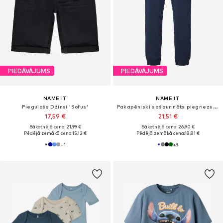
PIEDĀVĀJUMS
PIEDĀVĀJUMS
NAME IT
NAME IT
Piegulošs Džinsi 'Sofus'
Pakapēniski sašaurināts piegriezums Bikses 'Honk'
17,59 €
21,51 €
Sākotnējā cena: 21,99 €
Sākotnējā cena: 26,90 €
Pēdējā zemākā cena:
15,12 €
Pēdējā zemākā cena:
18,81 €
+
1
+
3