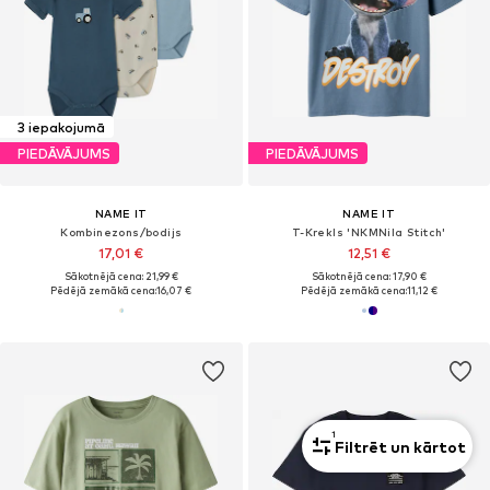
3 iepakojumā
PIEDĀVĀJUMS
PIEDĀVĀJUMS
NAME IT
NAME IT
Kombinezons/bodijs
T-Krekls 'NKMNila Stitch'
17,01 €
12,51 €
Sākotnējā cena: 21,99 €
Sākotnējā cena: 17,90 €
Pēdējā zemākā cena:
16,07 €
Pēdējā zemākā cena:
11,12 €
1
Filtrēt un kārtot