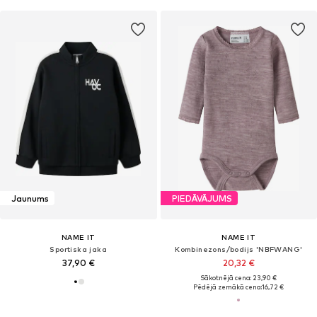
Jaunums
PIEDĀVĀJUMS
NAME IT
NAME IT
Sportiska jaka
Kombinezons/bodijs 'NBFWANG'
37,90 €
20,32 €
Sākotnējā cena: 23,90 €
Pēdējā zemākā cena:
16,72 €