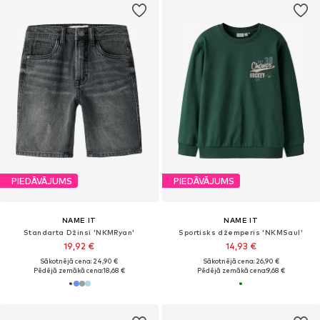
PIEDĀVĀJUMS
PIEDĀVĀJUMS
NAME IT
NAME IT
Standarta Džinsi 'NKMRyan'
Sportisks džemperis 'NKMSaul'
19,92 €
14,93 €
Sākotnējā cena: 24,90 €
Sākotnējā cena: 26,90 €
Pēdējā zemākā cena:
18,68 €
Pēdējā zemākā cena:
9,68 €