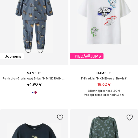
Jaunums
PIEDĀVĀJUMS
NAME IT
NAME IT
Funkcionālais apģērbs 'NMNDRAIN05'
T-Krekls 'NKMEvere Brwlst'
44,90 €
18,62 €
Sākotnējā cena: 21,90 €
Pēdējā zemākā cena:
14,37 €