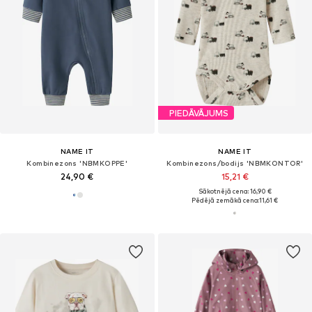
PIEDĀVĀJUMS
NAME IT
NAME IT
Kombinezons 'NBMKOPPE'
Kombinezons/bodijs 'NBMKONTOR'
24,90 €
15,21 €
Sākotnējā cena: 16,90 €
Pēdējā zemākā cena:
11,61 €