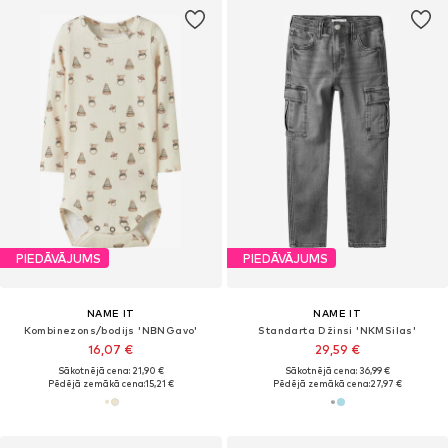
PIEDĀVĀJUMS
PIEDĀVĀJUMS
NAME IT
NAME IT
Kombinezons/bodijs 'NBNGavo'
Standarta Džinsi 'NKMSilas'
16,07 €
29,59 €
Sākotnējā cena: 21,90 €
Sākotnējā cena: 36,99 €
Pēdējā zemākā cena:
15,21 €
Pēdējā zemākā cena:
27,97 €