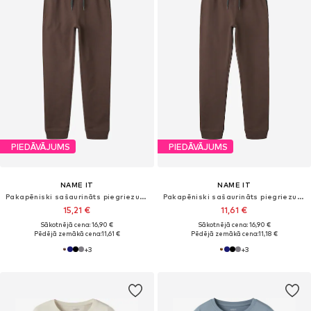
PIEDĀVĀJUMS
PIEDĀVĀJUMS
NAME IT
NAME IT
Pakapēniski sašaurināts piegriezums Bikses
Pakapēniski sašaurināts piegriezums Bikses
15,21 €
11,61 €
Sākotnējā cena: 16,90 €
Sākotnējā cena: 16,90 €
Pēdējā zemākā cena:
11,61 €
Pēdējā zemākā cena:
11,18 €
+
3
+
3