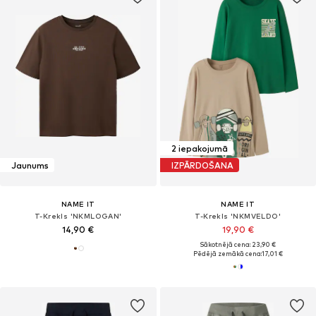
2 iepakojumā
Jaunums
IZPĀRDOŠANA
NAME IT
NAME IT
T-Krekls 'NKMLOGAN'
T-Krekls 'NKMVELDO'
14,90 €
19,90 €
Sākotnējā cena: 23,90 €
Pēdējā zemākā cena:
17,01 €