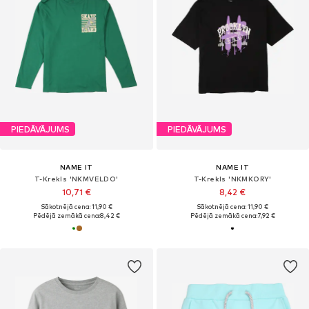
PIEDĀVĀJUMS
PIEDĀVĀJUMS
NAME IT
NAME IT
T-Krekls 'NKMVELDO'
T-Krekls 'NKMKORY'
10,71 €
8,42 €
Sākotnējā cena: 11,90 €
Sākotnējā cena: 11,90 €
Pēdējā zemākā cena:
8,42 €
Pēdējā zemākā cena:
7,92 €