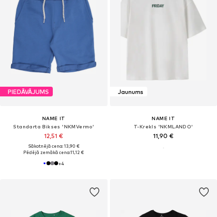
PIEDĀVĀJUMS
Jaunums
NAME IT
NAME IT
Standarta Bikses 'NKMVermo'
T-Krekls 'NKMLANDO'
12,51 €
11,90 €
Sākotnējā cena: 13,90 €
Pēdējā zemākā cena:
11,12 €
+
4