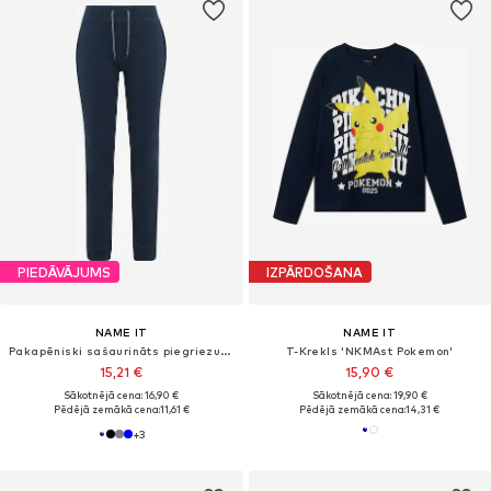
PIEDĀVĀJUMS
IZPĀRDOŠANA
NAME IT
NAME IT
Pakapēniski sašaurināts piegriezums Bikses
T-Krekls 'NKMAst Pokemon'
15,21 €
15,90 €
Sākotnējā cena: 16,90 €
Sākotnējā cena: 19,90 €
Pēdējā zemākā cena:
11,61 €
Pēdējā zemākā cena:
14,31 €
+
3