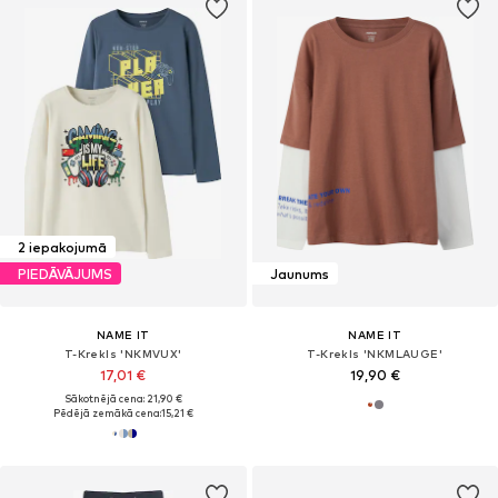
2 iepakojumā
PIEDĀVĀJUMS
Jaunums
NAME IT
NAME IT
T-Krekls 'NKMVUX'
T-Krekls 'NKMLAUGE'
17,01 €
19,90 €
Sākotnējā cena: 21,90 €
Pēdējā zemākā cena:
15,21 €