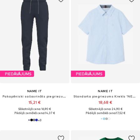
PIEDĀVĀJUMS
PIEDĀVĀJUMS
NAME IT
NAME IT
Pakapēniski sašaurināts piegriezums Bikses
Standarta piegriezums Krekls 'NEWSA'
15,21 €
18,68 €
Sākotnējā cena: 16,90 €
Sākotnējā cena: 24,90 €
Pēdējā zemākā cena:
14,37 €
Pēdējā zemākā cena:
17,52 €
+
3