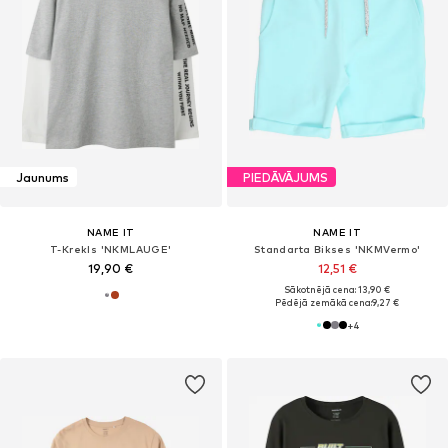
Jaunums
PIEDĀVĀJUMS
NAME IT
NAME IT
T-Krekls 'NKMLAUGE'
Standarta Bikses 'NKMVermo'
19,90 €
12,51 €
Sākotnējā cena: 13,90 €
Pēdējā zemākā cena:
9,27 €
+
4