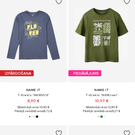
IZPĀRDOŠANA
PIEDĀVĀJUMS
NAME IT
NAME IT
T-Krekls 'NKMVUX'
T-Krekls 'NKMJoel'
8,90 €
10,97 €
Sākotnējā cena: 10,90 €
Sākotnējā cena: 12,90 €
Pēdējā zemākā cena:
8,72 €
Pēdējā zemākā cena:
9,27 €