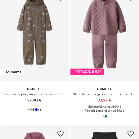
Jaunums
PIEDĀVĀJUMS
NAME IT
NAME IT
Standarta piegriezums Funkcionālais apģērbs 'NMMAlfa08'
Standarta piegriezums Funkcionālais apģērbs 'NMNChilly'
57,90 €
33,92 €
Sākotnējā cena: 39,90 €
+
1
Pēdējā zemākā cena:
31,92 €