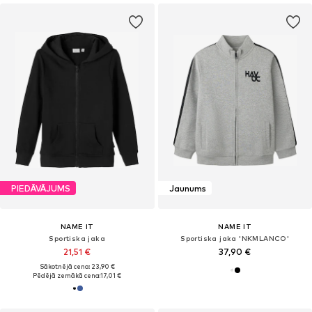
PIEDĀVĀJUMS
Jaunums
NAME IT
NAME IT
Sportiska jaka
Sportiska jaka 'NKMLANCO'
21,51 €
37,90 €
Sākotnējā cena: 23,90 €
Pēdējā zemākā cena:
17,01 €