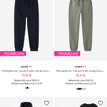
PIEDĀVĀJUMS
PIEDĀVĀJUMS
NAME IT
NAME IT
Pakapēniski sašaurināts piegriezums Bikses 'NKMVIAN'
Pakapēniski sašaurināts piegriezums Bikses
17,91 €
15,21 €
Sākotnējā cena: 19,90 €
Sākotnējā cena: 16,90 €
Pēdējā zemākā cena:
14,31 €
Pēdējā zemākā cena:
12,67 €
+
3