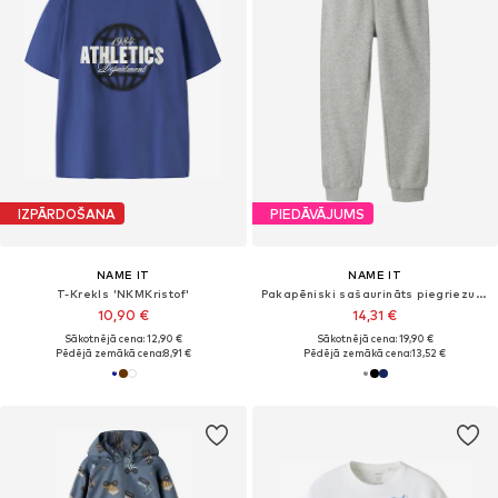
IZPĀRDOŠANA
PIEDĀVĀJUMS
NAME IT
NAME IT
T-Krekls 'NKMKristof'
Pakapēniski sašaurināts piegriezums Bikses 'NKMVian'
10,90 €
14,31 €
Sākotnējā cena: 12,90 €
Sākotnējā cena: 19,90 €
Pēdējā zemākā cena:
8,91 €
Pēdējā zemākā cena:
13,52 €