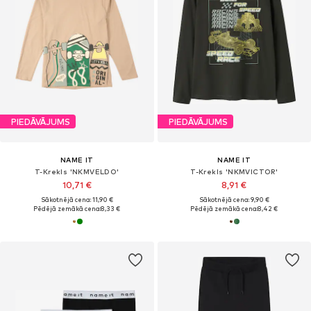
PIEDĀVĀJUMS
PIEDĀVĀJUMS
NAME IT
NAME IT
T-Krekls 'NKMVELDO'
T-Krekls 'NKMVICTOR'
10,71 €
8,91 €
Sākotnējā cena: 11,90 €
Sākotnējā cena: 9,90 €
Pēdējā zemākā cena:
8,33 €
Pēdējā zemākā cena:
8,42 €