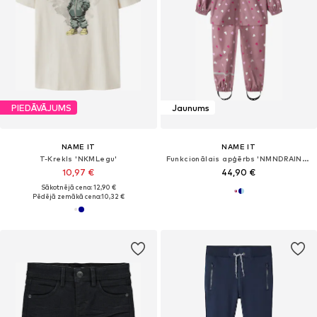
PIEDĀVĀJUMS
Jaunums
NAME IT
NAME IT
T-Krekls 'NKMLegu'
Funkcionālais apģērbs 'NMNDRAIN05'
10,97 €
44,90 €
Sākotnējā cena: 12,90 €
Pēdējā zemākā cena:
10,32 €