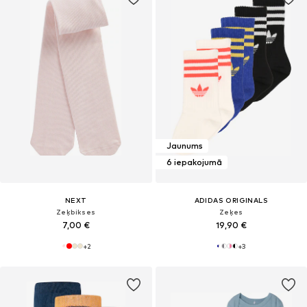
Jaunums
6 iepakojumā
NEXT
ADIDAS ORIGINALS
Zeķbikses
Zeķes
7,00 €
19,90 €
+
2
+
3