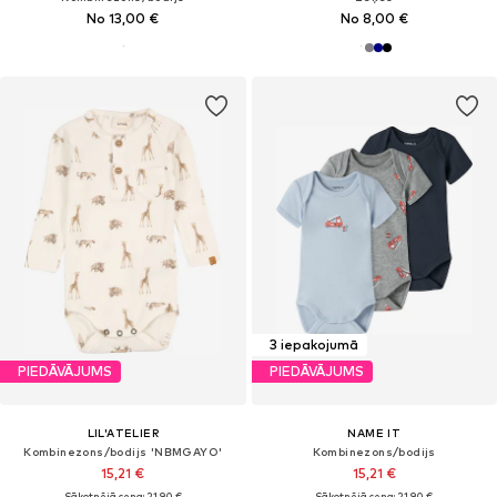
No 13,00 €
No 8,00 €
3 iepakojumā
PIEDĀVĀJUMS
PIEDĀVĀJUMS
LIL'ATELIER
NAME IT
Kombinezons/bodijs 'NBMGAYO'
Kombinezons/bodijs
15,21 €
15,21 €
Sākotnējā cena: 21,90 €
Sākotnējā cena: 21,90 €