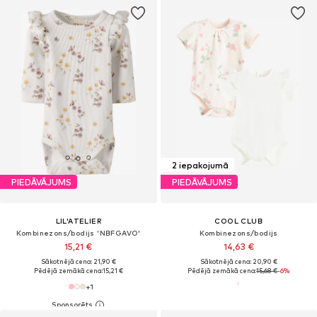
2 iepakojumā
PIEDĀVĀJUMS
PIEDĀVĀJUMS
LIL'ATELIER
COOL CLUB
Kombinezons/bodijs 'NBFGAVO'
Kombinezons/bodijs
15,21 €
14,63 €
Sākotnējā cena: 21,90 €
Sākotnējā cena: 20,90 €
Pēdējā zemākā cena:
15,21 €
Pēdējā zemākā cena:
15,68 €
-6%
+
1