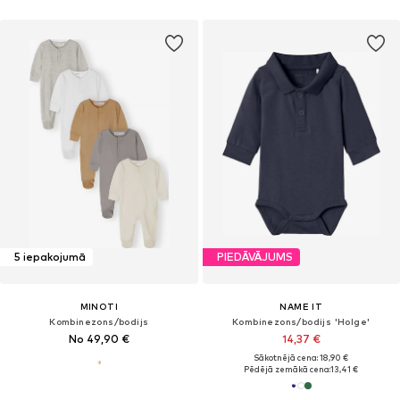
5 iepakojumā
PIEDĀVĀJUMS
MINOTI
NAME IT
Kombinezons/bodijs
Kombinezons/bodijs 'Holge'
No 49,90 €
14,37 €
Sākotnējā cena: 18,90 €
Pēdējā zemākā cena:
13,41 €