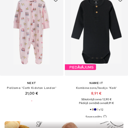
PIEDĀVĀJUMS
NEXT
NAME IT
Pidžama 'Cath Kidston London'
Kombinezons/bodijs 'Kab'
21,00 €
8,91 €
Sākotnējā cena: 12,90 €
Pēdējā zemākā cena:
8,91 €
+
12