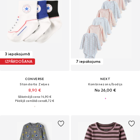
3 iepakojumā
IZPĀRDOŠANA
7 iepakojums
CONVERSE
NEXT
Standarta Zeķes
Kombinezons/bodijs
8,90 €
No 26,00 €
Sākotnējā cena: 14,90 €
Pēdējā zemākā cena:
8,72 €