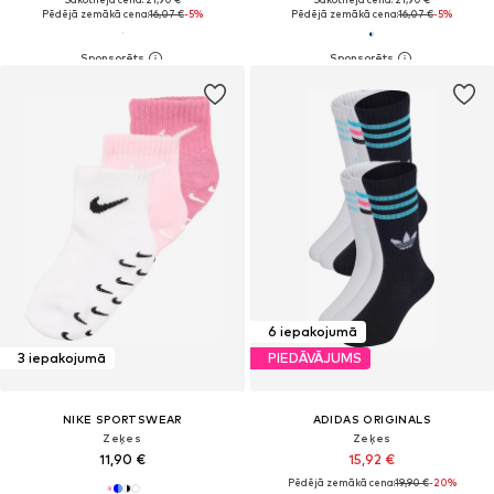
Pēdējā zemākā cena:
16,07 €
-5%
Pēdējā zemākā cena:
16,07 €
-5%
6 iepakojumā
3 iepakojumā
PIEDĀVĀJUMS
NIKE SPORTSWEAR
ADIDAS ORIGINALS
Zeķes
Zeķes
11,90 €
15,92 €
Pēdējā zemākā cena:
19,90 €
-20%