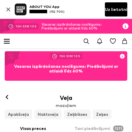
ABOUT YOU App
Uz lietotni
(152 700)
Vasaras izpārdošanas noslēgums:
15
H
53
M
08
S
Piedāvājumi ar atlaidi līdz 60%
15
H
53
M
08
S
Vasaras izpārdošanas noslēgums: Piedāvājumi ar
atlaidi līdz 60%
Veļa
mazuļiem
Apakšveļa
Naktsveļa
Zeķbikses
Zeķes
Visas preces
Tavi piedāvājumi
1211