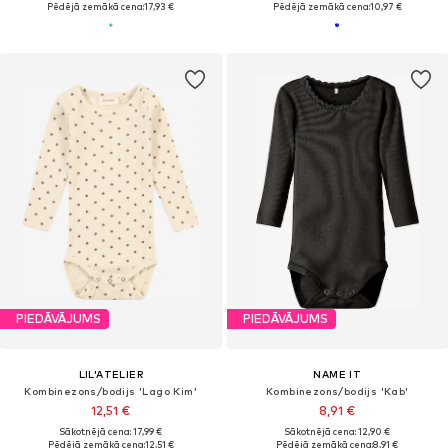
Pēdējā zemākā cena:
17,93 €
Pēdējā zemākā cena:
10,97 €
PIEDĀVĀJUMS
PIEDĀVĀJUMS
LIL'ATELIER
NAME IT
Kombinezons/bodijs 'Lago Kim'
Kombinezons/bodijs 'Kab'
12,51 €
8,91 €
Sākotnējā cena: 17,99 €
Sākotnējā cena: 12,90 €
Pēdējā zemākā cena:
12,51 €
Pēdējā zemākā cena:
8,91 €