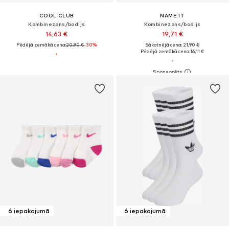
COOL CLUB
NAME IT
Kombinezons/bodijs
Kombinezons/bodijs
14,63 €
19,71 €
Pēdējā zemākā cena:
20,90 €
-30%
Sākotnējā cena: 21,90 €
Pēdējā zemākā cena:
16,11 €
6 iepakojumā
6 iepakojumā