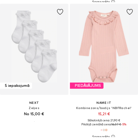
5 iepakojumā
PIEDĀVĀJUMS
NEXT
NAME IT
Zeķes
Kombinezons/bodijs 'NBFRachel'
No 15,00 €
15,21 €
Sākotnējā cena: 21,90 €
Pēdējā zemākā cena:
16,07 €
-5%