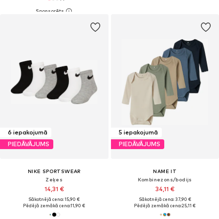
6 iepakojumā
5 iepakojumā
PIEDĀVĀJUMS
PIEDĀVĀJUMS
NIKE SPORTSWEAR
NAME IT
Zeķes
Kombinezons/bodijs
14,31 €
34,11 €
Sākotnējā cena: 15,90 €
Sākotnējā cena: 37,90 €
Pēdējā zemākā cena:
11,90 €
Pēdējā zemākā cena:
25,11 €