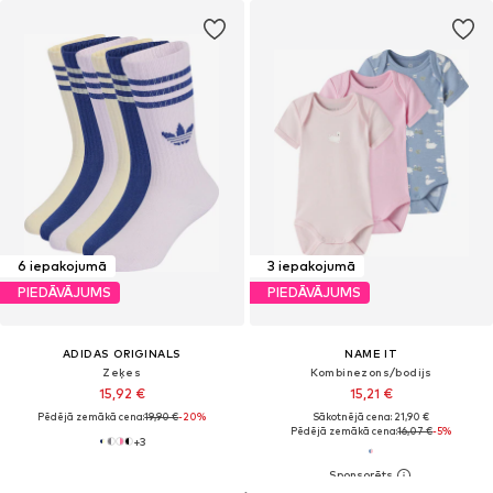
6 iepakojumā
3 iepakojumā
PIEDĀVĀJUMS
PIEDĀVĀJUMS
ADIDAS ORIGINALS
NAME IT
Zeķes
Kombinezons/bodijs
15,92 €
15,21 €
Pēdējā zemākā cena:
19,90 €
-20%
Sākotnējā cena: 21,90 €
Pēdējā zemākā cena:
16,07 €
-5%
+
3