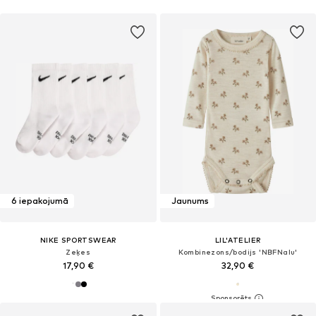
6 iepakojumā
Jaunums
NIKE SPORTSWEAR
LIL'ATELIER
Zeķes
Kombinezons/bodijs 'NBFNalu'
17,90 €
32,90 €