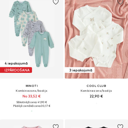
4 iepakojumā
IZPĀRDOŠANA
3 iepakojumā
MINOTI
COOL CLUB
Kombinezons/bodijs
Kombinezons/bodijs
No 33,52 €
22,90 €
Sākotnējā cena: 41,90 €
Pēdējā zemākā cena:
30,17 €