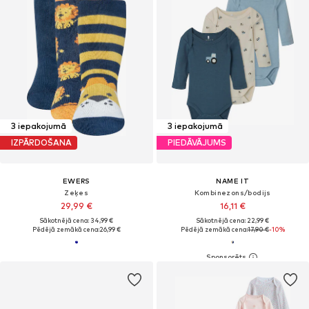
3 iepakojumā
3 iepakojumā
IZPĀRDOŠANA
PIEDĀVĀJUMS
EWERS
NAME IT
Zeķes
Kombinezons/bodijs
29,99 €
16,11 €
Sākotnējā cena: 34,99 €
Sākotnējā cena: 22,99 €
Pēdējā zemākā cena:
26,99 €
Pēdējā zemākā cena:
17,90 €
-10%