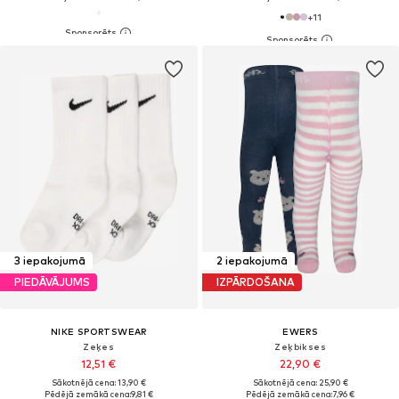
+
11
3 iepakojumā
2 iepakojumā
PIEDĀVĀJUMS
IZPĀRDOŠANA
NIKE SPORTSWEAR
EWERS
Zeķes
Zeķbikses
12,51 €
22,90 €
Sākotnējā cena: 13,90 €
Sākotnējā cena: 25,90 €
Pēdējā zemākā cena:
9,81 €
Pēdējā zemākā cena:
7,96 €