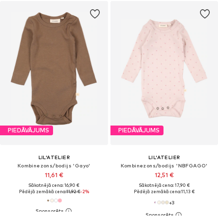
PIEDĀVĀJUMS
PIEDĀVĀJUMS
LIL'ATELIER
LIL'ATELIER
Kombinezons/bodijs 'Gayo'
Kombinezons/bodijs 'NBFGAGO'
11,61 €
12,51 €
Sākotnējā cena: 16,90 €
Sākotnējā cena: 17,90 €
Pēdējā zemākā cena:
11,92 €
-2%
Pēdējā zemākā cena:
11,13 €
+
3