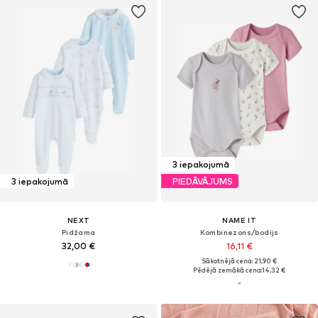
3 iepakojumā
3 iepakojumā
PIEDĀVĀJUMS
NEXT
NAME IT
Pidžama
Kombinezons/bodijs
32,00 €
16,11 €
Sākotnējā cena: 21,90 €
Pēdējā zemākā cena:
14,32 €