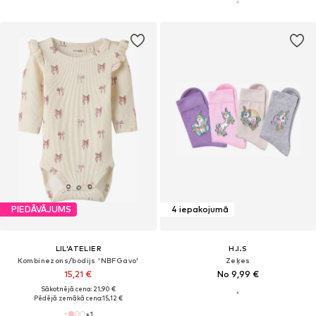
PIEDĀVĀJUMS
4 iepakojumā
LIL'ATELIER
H.I.S
Kombinezons/bodijs 'NBFGavo'
Zeķes
15,21 €
No 9,99 €
Sākotnējā cena: 21,90 €
Pēdējā zemākā cena:
15,12 €
+
1