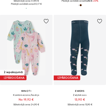
Sākotnējā cena: 41,90 €
Pēdējā zemākā cena:
14,90 €
-20%
Pēdējā zemākā cena:
30,17 €
2 iepakojumā
IZPĀRDOŠANA
IZPĀRDOŠANA
MINOTI
EWERS
Kombinezons/bodijs
Zeķbikses
No 19,92 €
13,90 €
Sākotnējā cena: 24,90 €
Sākotnējā cena: 15,90 €