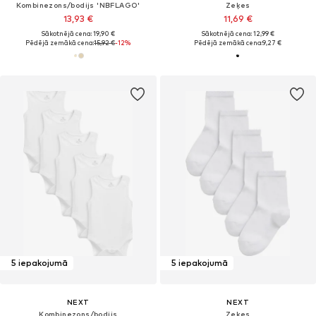
Kombinezons/bodijs 'NBFLAGO'
Zeķes
13,93 €
11,69 €
Sākotnējā cena: 19,90 €
Sākotnējā cena: 12,99 €
Pēdējā zemākā cena:
15,92 €
-12%
Pēdējā zemākā cena:
9,27 €
5 iepakojumā
5 iepakojumā
NEXT
NEXT
Kombinezons/bodijs
Zeķes