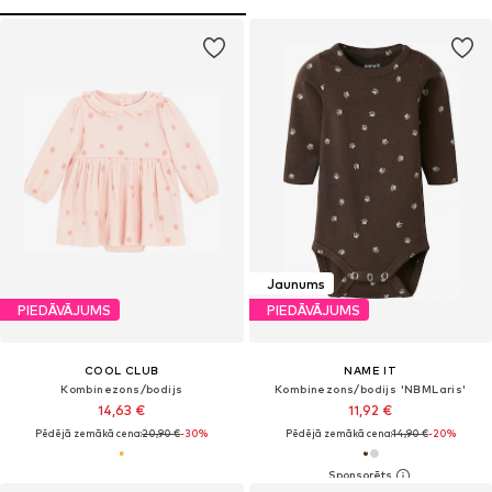
Jaunums
PIEDĀVĀJUMS
PIEDĀVĀJUMS
COOL CLUB
NAME IT
Kombinezons/bodijs
Kombinezons/bodijs 'NBMLaris'
14,63 €
11,92 €
Pēdējā zemākā cena:
20,90 €
-30%
Pēdējā zemākā cena:
14,90 €
-20%