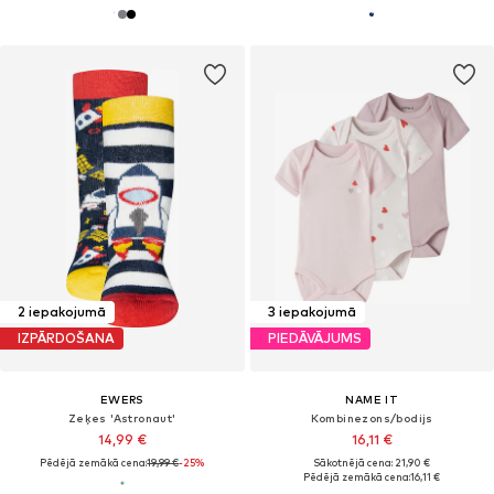
2 iepakojumā
3 iepakojumā
IZPĀRDOŠANA
PIEDĀVĀJUMS
EWERS
NAME IT
Zeķes 'Astronaut'
Kombinezons/bodijs
14,99 €
16,11 €
Pēdējā zemākā cena:
19,99 €
-25%
Sākotnējā cena: 21,90 €
Pēdējā zemākā cena:
16,11 €