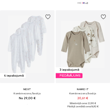
+
3
3 iepakojumā
4 iepakojumā
PIEDĀVĀJUMS
NEXT
NAME IT
Kombinezons/bodijs
Kombinezons/bodijs
No 29,00 €
20,61 €
Sākotnējā cena: 22,90 €
Pēdējā zemākā cena:
16,92 €