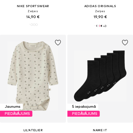
NIKE SPORTSWEAR
ADIDAS ORIGINALS
Zeķes
Zeķes
14,90 €
19,90 €
+
3
Jaunums
5 iepakojumā
PIEDĀVĀJUMS
PIEDĀVĀJUMS
LIL'ATELIER
NAME IT