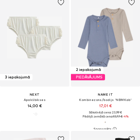
2 iepakojumā
3 iepakojumā
PIEDĀVĀJUMS
NEXT
NAME IT
Apakšbikses
Kombinezons/bodijs 'NBMKab'
14,00 €
17,01 €
Sākotnējā cena: 23,99 €
Pēdējā zemākā cena:
17,77 €
-4%