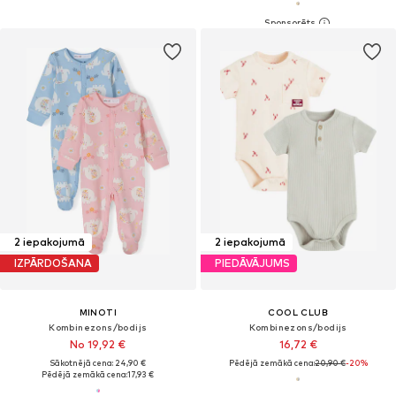
2 iepakojumā
2 iepakojumā
IZPĀRDOŠANA
PIEDĀVĀJUMS
MINOTI
COOL CLUB
Kombinezons/bodijs
Kombinezons/bodijs
No 19,92 €
16,72 €
Sākotnējā cena: 24,90 €
Pēdējā zemākā cena:
20,90 €
-20%
Pēdējā zemākā cena:
17,93 €