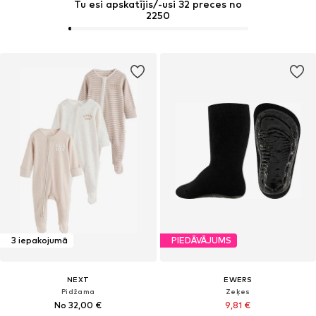
Tu esi apskatījis/-usi 32 preces no
2250
3 iepakojumā
PIEDĀVĀJUMS
NEXT
EWERS
Pidžama
Zeķes
No 32,00 €
9,81 €