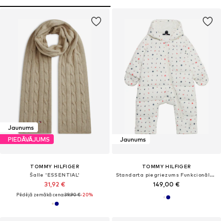
Jaunums
PIEDĀVĀJUMS
Jaunums
TOMMY HILFIGER
TOMMY HILFIGER
Šalle 'ESSENTIAL'
Standarta piegriezums Funkcionālais apģērbs 'ESSENTIAL'
31,92 €
149,00 €
Pēdējā zemākā cena:
39,90 €
-20%