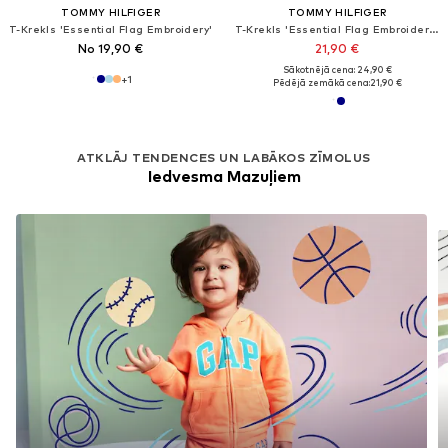
TOMMY HILFIGER
TOMMY HILFIGER
T-Krekls 'Essential Flag Embroidery'
T-Krekls 'Essential Flag Embroidery Long Sleeve'
No 19,90 €
21,90 €
Sākotnējā cena: 24,90 €
+
1
Pēdējā zemākā cena:
21,90 €
ATKLĀJ TENDENCES UN LABĀKOS ZĪMOLUS
Iedvesma Mazuļiem