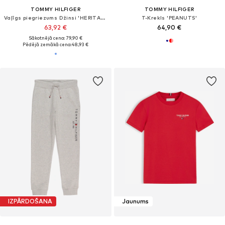
TOMMY HILFIGER
TOMMY HILFIGER
Vaļīgs piegriezums Džinsi 'HERITAGE'
T-Krekls 'PEANUTS'
63,92 €
64,90 €
Sākotnējā cena: 79,90 €
Pēdējā zemākā cena:
48,93 €
IZPĀRDOŠANA
Jaunums