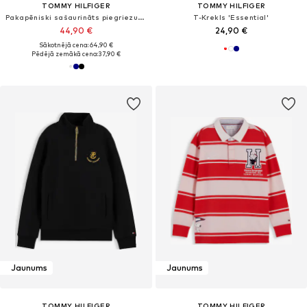
TOMMY HILFIGER
TOMMY HILFIGER
Pakapēniski sašaurināts piegriezums Bikses
T-Krekls 'Essential'
44,90 €
24,90 €
Sākotnējā cena: 64,90 €
Pēdējā zemākā cena:
37,90 €
Jaunums
Jaunums
TOMMY HILFIGER
TOMMY HILFIGER