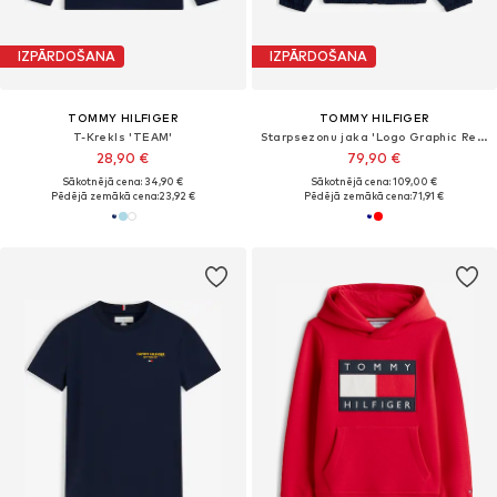
IZPĀRDOŠANA
IZPĀRDOŠANA
TOMMY HILFIGER
TOMMY HILFIGER
T-Krekls 'TEAM'
Starpsezonu jaka 'Logo Graphic Relaxed'
28,90 €
79,90 €
Sākotnējā cena: 34,90 €
Sākotnējā cena: 109,00 €
Pēdējā zemākā cena:
23,92 €
Pēdējā zemākā cena:
71,91 €