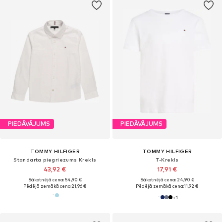
PIEDĀVĀJUMS
PIEDĀVĀJUMS
TOMMY HILFIGER
TOMMY HILFIGER
Standarta piegriezums Krekls
T-Krekls
43,92 €
17,91 €
Sākotnējā cena: 54,90 €
Sākotnējā cena: 24,90 €
Pēdējā zemākā cena:
21,96 €
Pēdējā zemākā cena:
11,92 €
+
1