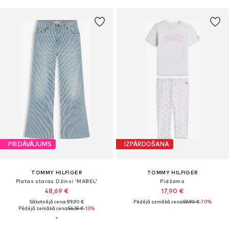
PIEDĀVĀJUMS
IZPĀRDOŠANA
TOMMY HILFIGER
TOMMY HILFIGER
Platas staras Džinsi 'MABEL'
Pidžama
48,69 €
17,90 €
Sākotnējā cena: 89,90 €
Pēdējā zemākā cena:
59,90 €
-70%
Pēdējā zemākā cena:
56,18 €
-13%