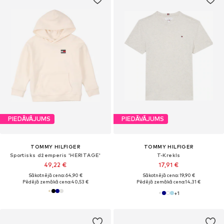
PIEDĀVĀJUMS
PIEDĀVĀJUMS
TOMMY HILFIGER
TOMMY HILFIGER
Sportisks džemperis 'HERITAGE'
T-Krekls
49,22 €
17,91 €
Sākotnējā cena: 64,90 €
Sākotnējā cena: 19,90 €
Pēdējā zemākā cena:
40,53 €
Pēdējā zemākā cena:
14,31 €
+
1