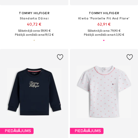
TOMMY HILFIGER
TOMMY HILFIGER
Standarta Džinsi
Kleita 'Pointelle Fit And Flare'
40,72 €
62,91 €
Sākotnējā cena: 59,90 €
Sākotnējā cena: 79,90 €
Pēdējā zemākā cena:
19,12 €
Pēdējā zemākā cena:
43,92 €
PIEDĀVĀJUMS
PIEDĀVĀJUMS