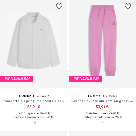
PIEDĀVĀJUMS
PIEDĀVĀJUMS
TOMMY HILFIGER
TOMMY HILFIGER
Standarta piegriezums Krekls 'Essential Regular Fit'
Pakapēniski sašaurināts piegriezums Bikses
53,91 €
53,91 €
Sākotnējā cena: 69,90 €
Sākotnējā cena: 79,90 €
Pēdējā zemākā cena:
35,91 €
Pēdējā zemākā cena:
47,92 €