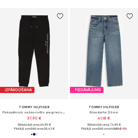
IZPĀRDOŠANA
PIEDĀVĀJUMS
TOMMY HILFIGER
TOMMY HILFIGER
Pakapēniski sašaurināts piegriezums Bikses
Standarta Džinsi
37,90 €
41,18 €
Sākotnējā cena: 64,90 €
Sākotnējā cena: 74,90 €
Pēdējā zemākā cena:
28,43 €
Pēdējā zemākā cena:
43,92 €
-6%