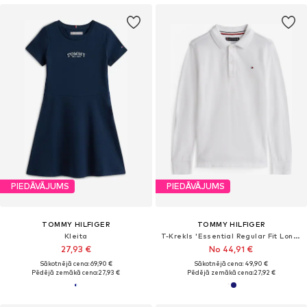
PIEDĀVĀJUMS
PIEDĀVĀJUMS
TOMMY HILFIGER
TOMMY HILFIGER
Kleita
T-Krekls 'Essential Regular Fit Long Sleeve'
27,93 €
No 44,91 €
Sākotnējā cena: 69,90 €
Sākotnējā cena: 49,90 €
Pēdējā zemākā cena:
27,93 €
Pēdējā zemākā cena:
27,92 €