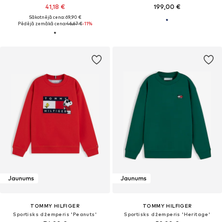
41,18 €
199,00 €
Sākotnējā cena: 69,90 €
Pēdējā zemākā cena:
46,67 €
-11%
Jaunums
Jaunums
TOMMY HILFIGER
TOMMY HILFIGER
Sportisks džemperis 'Peanuts'
Sportisks džemperis 'Heritage'