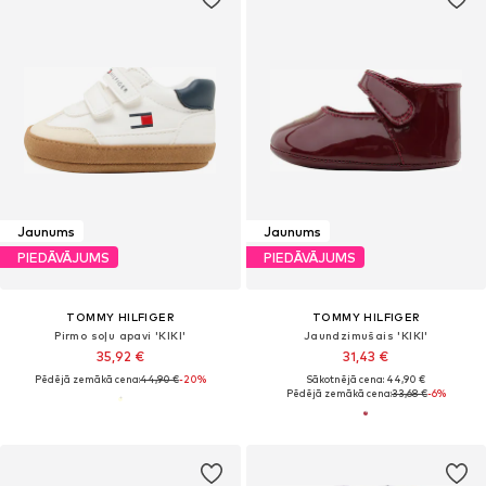
Jaunums
Jaunums
PIEDĀVĀJUMS
PIEDĀVĀJUMS
TOMMY HILFIGER
TOMMY HILFIGER
Pirmo soļu apavi 'KIKI'
Jaundzimušais 'KIKI'
35,92 €
31,43 €
Pēdējā zemākā cena:
44,90 €
-20%
Sākotnējā cena: 44,90 €
Pēdējā zemākā cena:
33,68 €
-6%