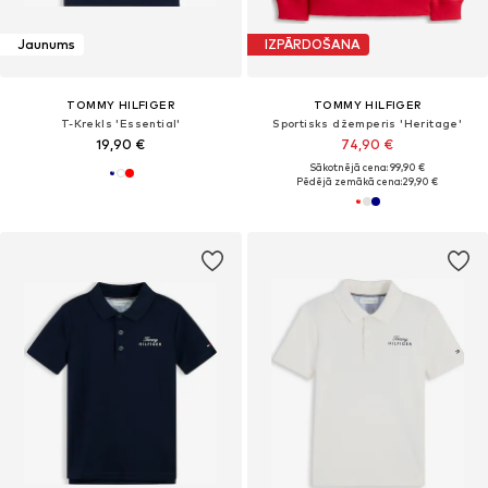
Jaunums
IZPĀRDOŠANA
TOMMY HILFIGER
TOMMY HILFIGER
T-Krekls 'Essential'
Sportisks džemperis 'Heritage'
19,90 €
74,90 €
Sākotnējā cena: 99,90 €
Pēdējā zemākā cena:
29,90 €