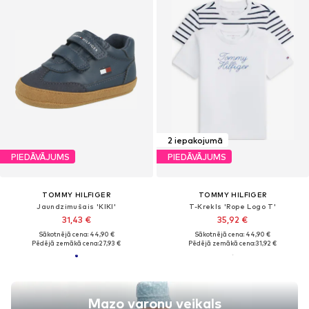
2 iepakojumā
PIEDĀVĀJUMS
PIEDĀVĀJUMS
TOMMY HILFIGER
TOMMY HILFIGER
Jaundzimušais 'KIKI'
T-Krekls 'Rope Logo T'
31,43 €
35,92 €
Sākotnējā cena: 44,90 €
Sākotnējā cena: 44,90 €
Pēdējā zemākā cena:
27,93 €
Pēdējā zemākā cena:
31,92 €
Mazo varoņu veikals