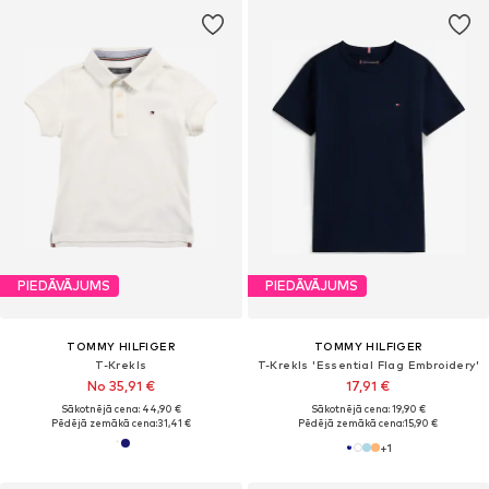
PIEDĀVĀJUMS
PIEDĀVĀJUMS
TOMMY HILFIGER
TOMMY HILFIGER
T-Krekls
T-Krekls 'Essential Flag Embroidery'
No 35,91 €
17,91 €
Sākotnējā cena: 44,90 €
Sākotnējā cena: 19,90 €
Pēdējā zemākā cena:
31,41 €
Pēdējā zemākā cena:
15,90 €
+
1