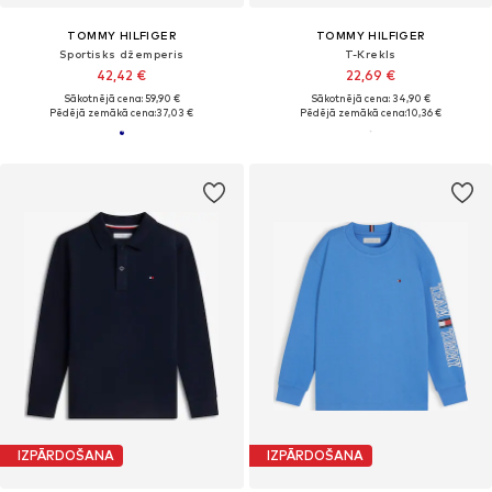
TOMMY HILFIGER
TOMMY HILFIGER
Sportisks džemperis
T-Krekls
42,42 €
22,69 €
Sākotnējā cena: 59,90 €
Sākotnējā cena: 34,90 €
Pēdējā zemākā cena:
37,03 €
Pēdējā zemākā cena:
10,36 €
IZPĀRDOŠANA
IZPĀRDOŠANA