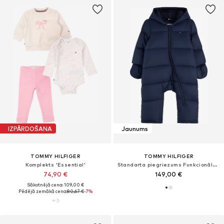
IZPĀRDOŠANA
Jaunums
TOMMY HILFIGER
TOMMY HILFIGER
Komplekts 'Essential'
Standarta piegriezums Funkcionālais apģērbs 'ESSENTIAL'
74,90 €
149,00 €
Sākotnējā cena: 109,00 €
Pēdējā zemākā cena:
80,67 €
-7%