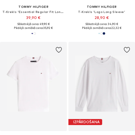
TOMMY HILFIGER
TOMMY HILFIGER
T-Krekls 'Essential Regular Fit Long Sleeve'
T-Krekls 'Logo Long Sleeve'
39,90 €
28,90 €
Sākotnējā cena: 49,90 €
Sākotnējā cena: 34,90 €
Pēdējā zemākā cena:
35,92 €
Pēdējā zemākā cena:
22,32 €
IZPĀRDOŠANA