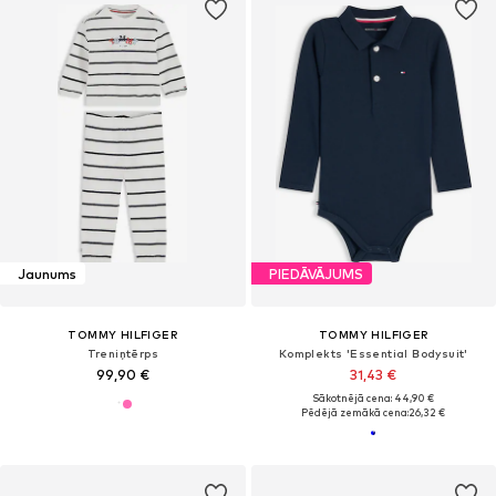
Jaunums
PIEDĀVĀJUMS
TOMMY HILFIGER
TOMMY HILFIGER
Treniņtērps
Komplekts 'Essential Bodysuit'
99,90 €
31,43 €
Sākotnējā cena: 44,90 €
Pēdējā zemākā cena:
26,32 €