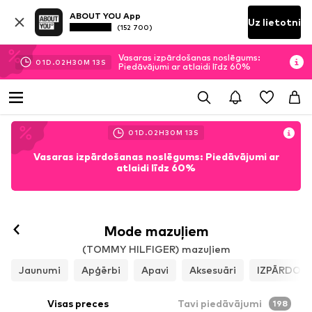
ABOUT YOU App
Uz lietotni
(152 700)
Vasaras izpārdošanas noslēgums:
01
D.
02
H
30
M
10
S
Piedāvājumi ar atlaidi līdz 60%
01
D.
02
H
30
M
10
S
Vasaras izpārdošanas noslēgums: Piedāvājumi ar
atlaidi līdz 60%
Mode mazuļiem
(TOMMY HILFIGER) mazuļiem
Jaunumi
Apģērbi
Apavi
Aksesuāri
IZPĀRDOŠ
Visas preces
Tavi piedāvājumi
198