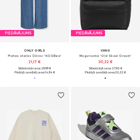
PIEDĀVĀJUMS
PIEDĀVĀJUMS
ONLY GIRLS
VANS
Platas staras Džinsi 'KOGBea'
Mugursoma 'Old Skool Groom'
21,17 €
30,32 €
Sākotnējā cena: 29,99 €
Sākotnējā cena: 37,90 €
Pēdējā zemākā cena:
14,94 €
Pēdējā zemākā cena:
30,32 €