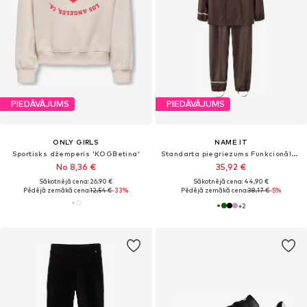
PIEDĀVĀJUMS
PIEDĀVĀJUMS
ONLY GIRLS
NAME IT
Sportisks džemperis 'KOGBetina'
Standarta piegriezums Funkcionālais apģērbs 'NKNDRY10'
No 8,36 €
35,92 €
Sākotnējā cena: 26,90 €
Sākotnējā cena: 44,90 €
Pēdējā zemākā cena:
12,54 €
-33%
Pēdējā zemākā cena:
38,17 €
-5%
+
2