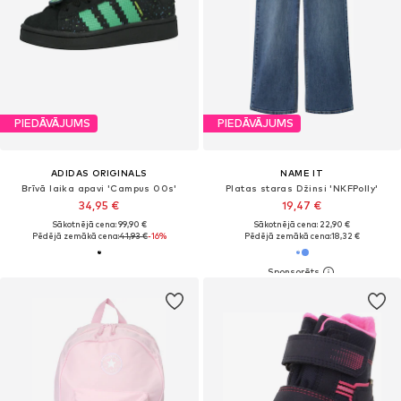
PIEDĀVĀJUMS
PIEDĀVĀJUMS
ADIDAS ORIGINALS
NAME IT
Brīvā laika apavi 'Campus 00s'
Platas staras Džinsi 'NKFPolly'
34,95 €
19,47 €
Sākotnējā cena: 99,90 €
Sākotnējā cena: 22,90 €
Pēdējā zemākā cena:
41,93 €
-16%
Pēdējā zemākā cena:
18,32 €