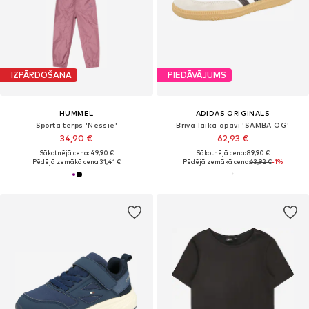
IZPĀRDOŠANA
PIEDĀVĀJUMS
HUMMEL
ADIDAS ORIGINALS
Sporta tērps 'Nessie'
Brīvā laika apavi 'SAMBA OG'
34,90 €
62,93 €
Sākotnējā cena: 49,90 €
Sākotnējā cena: 89,90 €
Pēdējā zemākā cena:
31,41 €
Pēdējā zemākā cena:
63,92 €
-1%