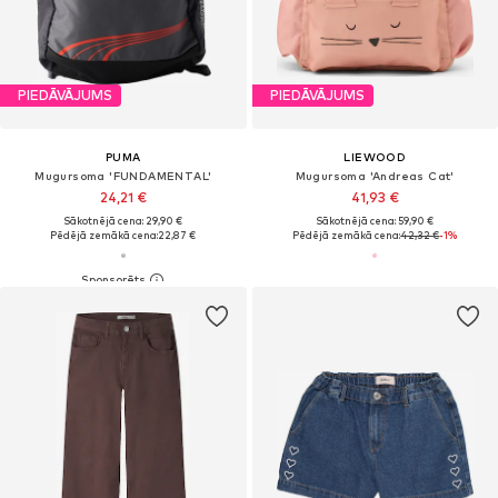
PIEDĀVĀJUMS
PIEDĀVĀJUMS
PUMA
LIEWOOD
Mugursoma 'FUNDAMENTAL'
Mugursoma 'Andreas Cat'
24,21 €
41,93 €
Sākotnējā cena: 29,90 €
Sākotnējā cena: 59,90 €
Pēdējā zemākā cena:
22,87 €
Pēdējā zemākā cena:
42,32 €
-1%