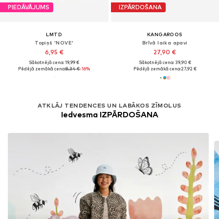
PIEDĀVĀJUMS
IZPĀRDOŠANA
LMTD
KANGAROOS
Topiņš 'NOVE'
Brīvā laika apavi
6,95 €
27,90 €
Sākotnējā cena: 19,99 €
Sākotnējā cena: 39,90 €
Pēdējā zemākā cena:
8,34 €
-16%
Pēdējā zemākā cena:
27,92 €
ATKLĀJ TENDENCES UN LABĀKOS ZĪMOLUS
Iedvesma IZPĀRDOŠANA