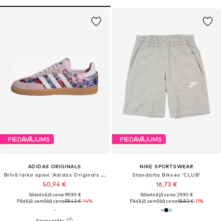
PIEDĀVĀJUMS
PIEDĀVĀJUMS
ADIDAS ORIGINALS
NIKE SPORTSWEAR
Brīvā laika apavi 'Adidas Originals x Liberty London Samba OG'
Standarta Bikses 'CLUB'
50,94 €
16,73 €
Sākotnējā cena: 99,90 €
Sākotnējā cena: 29,90 €
Pēdējā zemākā cena:
59,43 €
-14%
Pēdējā zemākā cena:
18,83 €
-11%