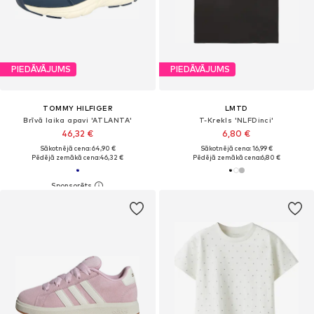
PIEDĀVĀJUMS
PIEDĀVĀJUMS
TOMMY HILFIGER
LMTD
Brīvā laika apavi 'ATLANTA'
T-Krekls 'NLFDinci'
46,32 €
6,80 €
Sākotnējā cena: 64,90 €
Sākotnējā cena: 16,99 €
Pēdējā zemākā cena:
46,32 €
Pēdējā zemākā cena:
6,80 €