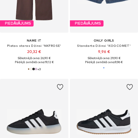
PIEDĀVĀJUMS
PIEDĀVĀJUMS
NAME IT
ONLY GIRLS
Platas staras Džinsi 'NKFROSE'
Standarta Džinsi 'KOGCOMET'
20,32 €
9,96 €
Sākotnējā cena: 26,90 €
Sākotnējā cena: 29,90 €
Pēdējā zemākā cena:
19,12 €
Pēdējā zemākā cena:
9,96 €
+
3