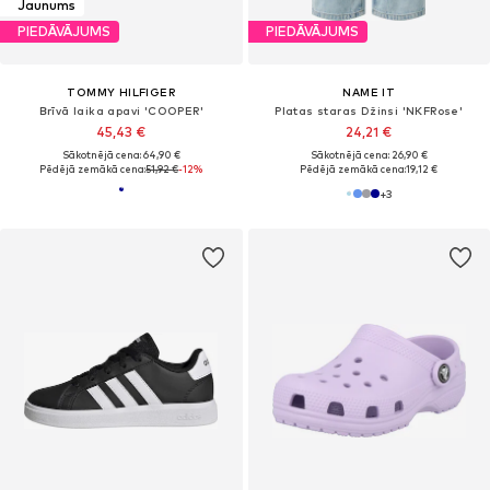
Jaunums
PIEDĀVĀJUMS
PIEDĀVĀJUMS
TOMMY HILFIGER
NAME IT
Brīvā laika apavi 'COOPER'
Platas staras Džinsi 'NKFRose'
45,43 €
24,21 €
Sākotnējā cena: 64,90 €
Sākotnējā cena: 26,90 €
Pēdējā zemākā cena:
51,92 €
-12%
Pēdējā zemākā cena:
19,12 €
+
3