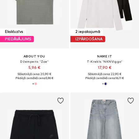
Ekskluzīvs
2 iepakojumā
PIEDĀVĀJUMS
IZPĀRDOŠANA
ABOUT YOU
NAME IT
Džemperis 'Zoe'
T-Krekls 'NKNViggo'
5,96 €
17,90 €
Sākotnējā cena: 20,90 €
Sākotnējā cena: 22,90 €
Pēdējā zemākā cena:
5,96 €
Pēdējā zemākā cena:
16,11 €