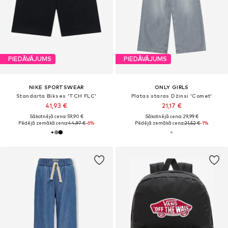
PIEDĀVĀJUMS
PIEDĀVĀJUMS
NIKE SPORTSWEAR
ONLY GIRLS
Standarta Bikses 'TCH FLC'
Platas staras Džinsi 'Comet'
41,93 €
21,17 €
Sākotnējā cena: 59,90 €
Sākotnējā cena: 29,99 €
Pēdējā zemākā cena:
44,97 €
-6%
Pēdējā zemākā cena:
21,52 €
-1%