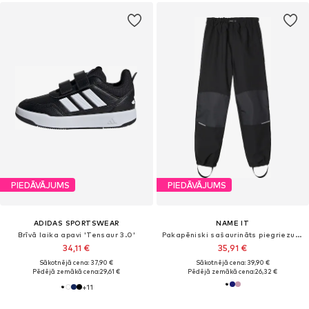
PIEDĀVĀJUMS
PIEDĀVĀJUMS
ADIDAS SPORTSWEAR
NAME IT
Brīvā laika apavi 'Tensaur 3.0'
Pakapēniski sašaurināts piegriezums Funkcionālas bikses 'NKNAlfa'
34,11 €
35,91 €
Sākotnējā cena: 37,90 €
Sākotnējā cena: 39,90 €
Pēdējā zemākā cena:
29,61 €
Pēdējā zemākā cena:
26,32 €
+
11