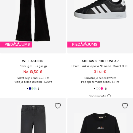
PIEDĀVĀJUMS
PIEDĀVĀJUMS
WE FASHION
ADIDAS SPORTSWEAR
Plati gali Legingi
Brīvā laika apavi 'Grand Court 3.0'
No 13,50 €
31,41 €
Sākotnējā cena: 25,00 €
Sākotnējā cena: 39,90 €
Pēdējā zemākā cena:
12,00 €
Pēdējā zemākā cena:
31,41 €
+
5
+
8