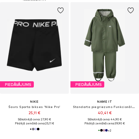
PIEDĀVĀJUMS
PIEDĀVĀJUMS
NIKE
NAME IT
Šaurs Sporta bikses 'Nike Pro'
Standarta piegriezums Funkcionālais apģērbs 'DRY10'
25,11 €
40,41 €
Sākotnējā cena: 27,90 €
Sākotnējā cena: 44,90 €
Pēdējā zemākā cena:
25,11 €
Pēdējā zemākā cena:
39,90 €
+
2