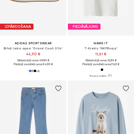
IZPĀRDOŠANA
PIEDĀVĀJUMS
ADIDAS SPORTSWEAR
NAME IT
Brīvā laika apavi 'Grand Court 00s'
T-Krekls 'NKFRuaja'
44,90 €
11,61 €
Sākotnējā cena: 49,90 €
Sākotnējā cena: 16,90 €
Pēdējā zemākā cena:
34,90 €
Pēdējā zemākā cena:
11,61 €
+
5