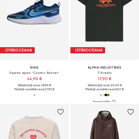
IZPĀRDOŠANA
IZPĀRDOŠANA
NIKE
ALPHA INDUSTRIES
Sporta apavi 'Cosmic Runner'
T-Krekls
44,90 €
17,90 €
Sākotnējā cena: 49,90 €
Sākotnējā cena: 20,00 €
Pēdējā zemākā cena:
27,92 €
Pēdējā zemākā cena:
16,11 €