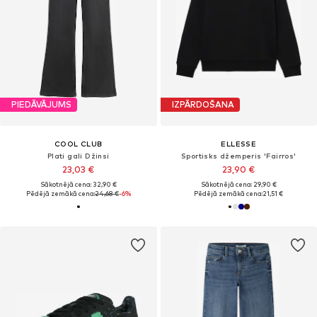
PIEDĀVĀJUMS
IZPĀRDOŠANA
COOL CLUB
ELLESSE
Plati gali Džinsi
Sportisks džemperis 'Fairros'
23,03 €
23,90 €
Sākotnējā cena: 32,90 €
Sākotnējā cena: 29,90 €
Pēdējā zemākā cena:
24,68 €
-6%
Pēdējā zemākā cena:
21,51 €