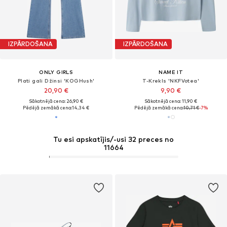
IZPĀRDOŠANA
IZPĀRDOŠANA
ONLY GIRLS
NAME IT
Plati gali Džinsi 'KOGHush'
T-Krekls 'NKFVotea'
20,90 €
9,90 €
Sākotnējā cena: 26,90 €
Sākotnējā cena: 11,90 €
Pēdējā zemākā cena:
14,34 €
Pēdējā zemākā cena:
10,71 €
-7%
Tu esi apskatījis/-usi 32 preces no
11664