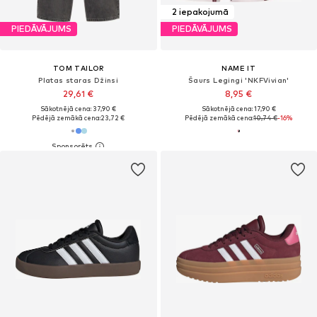
2 iepakojumā
PIEDĀVĀJUMS
PIEDĀVĀJUMS
TOM TAILOR
NAME IT
Platas staras Džinsi
Šaurs Legingi 'NKFVivian'
29,61 €
8,95 €
Sākotnējā cena: 37,90 €
Sākotnējā cena: 17,90 €
Pēdējā zemākā cena:
23,72 €
Pēdējā zemākā cena:
10,74 €
-16%