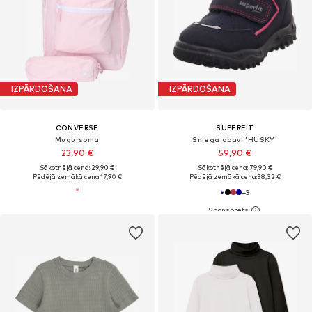
IZPĀRDOŠANA
IZPĀRDOŠANA
CONVERSE
SUPERFIT
Mugursoma
Sniega apavi 'HUSKY'
23,90 €
59,90 €
Sākotnējā cena: 29,90 €
Sākotnējā cena: 79,90 €
Pēdējā zemākā cena:
17,90 €
Pēdējā zemākā cena:
38,32 €
+
3