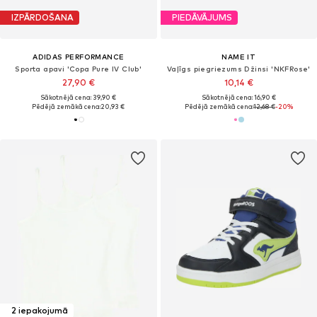
IZPĀRDOŠANA
PIEDĀVĀJUMS
ADIDAS PERFORMANCE
NAME IT
Sporta apavi 'Copa Pure IV Club'
Vaļīgs piegriezums Džinsi 'NKFRose'
27,90 €
10,14 €
Sākotnējā cena: 39,90 €
Sākotnējā cena: 16,90 €
Pēdējā zemākā cena:
20,93 €
Pēdējā zemākā cena:
12,68 €
-20%
2 iepakojumā