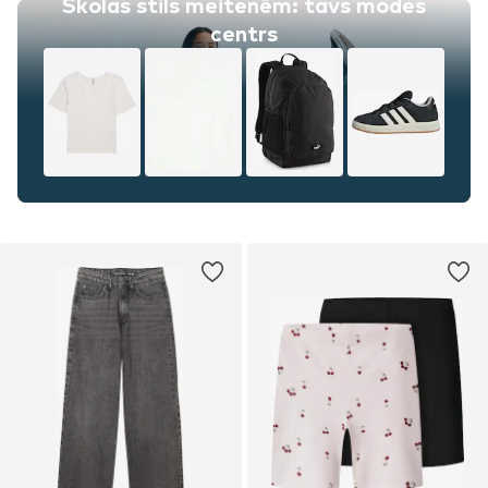
Skolas stils meitenēm: tavs modes
centrs