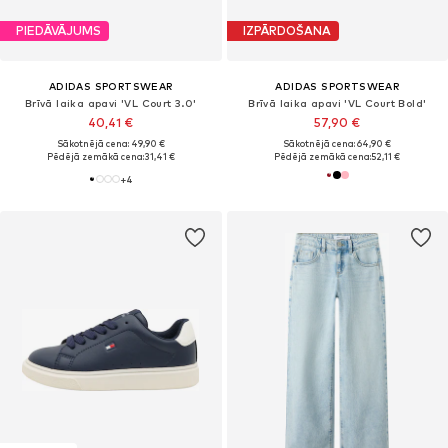
PIEDĀVĀJUMS
IZPĀRDOŠANA
ADIDAS SPORTSWEAR
ADIDAS SPORTSWEAR
Brīvā laika apavi 'VL Court 3.0'
Brīvā laika apavi 'VL Court Bold'
40,41 €
57,90 €
Sākotnējā cena: 49,90 €
Sākotnējā cena: 64,90 €
Pēdējā zemākā cena:
31,41 €
Pēdējā zemākā cena:
52,11 €
+
4