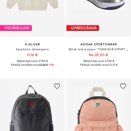
PIEDĀVĀJUMS
IZPĀRDOŠANA
S.OLIVER
ADIDAS SPORTSWEAR
Sportisks džemperis
Brīvā laika apavi 'TENSAUR SPORT 3.0'
11,16 €
No 25,90 €
Sākotnējā cena: 37,90 €
Sākotnējā cena: 37,90 €
Pēdējā zemākā cena:
12,56 €
-11%
Pēdējā zemākā cena:
23,31 €