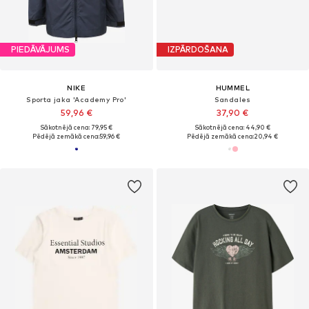
PIEDĀVĀJUMS
IZPĀRDOŠANA
NIKE
HUMMEL
Sporta jaka 'Academy Pro'
Sandales
59,96 €
37,90 €
Sākotnējā cena: 79,95 €
Sākotnējā cena: 44,90 €
Pēdējā zemākā cena:
59,96 €
Pēdējā zemākā cena:
20,94 €