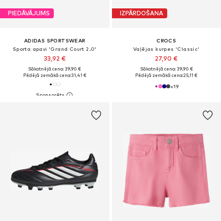
PIEDĀVĀJUMS
IZPĀRDOŠANA
ADIDAS SPORTSWEAR
CROCS
Sporta apavi 'Grand Court 2.0'
Vaļējas kurpes 'Classic'
33,92 €
27,90 €
Sākotnējā cena: 39,90 €
Sākotnējā cena: 39,90 €
Pēdējā zemākā cena:
31,41 €
Pēdējā zemākā cena:
25,11 €
+
19