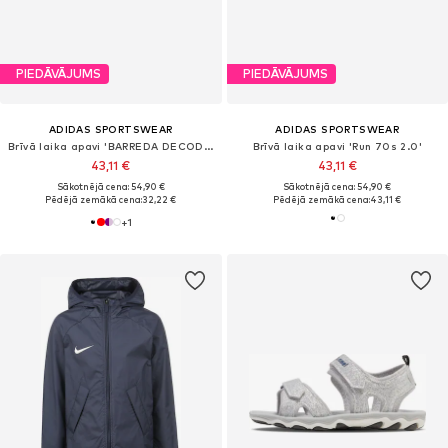
PIEDĀVĀJUMS
PIEDĀVĀJUMS
ADIDAS SPORTSWEAR
ADIDAS SPORTSWEAR
Brīvā laika apavi 'BARREDA DECODE'
Brīvā laika apavi 'Run 70s 2.0'
43,11 €
43,11 €
Sākotnējā cena: 54,90 €
Sākotnējā cena: 54,90 €
Pēdējā zemākā cena:
32,22 €
Pēdējā zemākā cena:
43,11 €
+
1