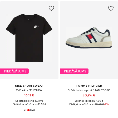
PIEDĀVĀJUMS
PIEDĀVĀJUMS
NIKE SPORTSWEAR
TOMMY HILFIGER
T-Krekls 'FUTURA'
Brīvā laika apavi 'HAMPTON'
16,11 €
50,94 €
Sākotnējā cena: 17,90 €
Sākotnējā cena: 84,90 €
Pēdējā zemākā cena:
13,52 €
Pēdējā zemākā cena:
52,43 €
-2%
+
8