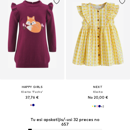
HAPPY GIRLS
NEXT
Kleita 'Fuchs'
Kleita
37,76 €
No 20,00 €
+
2
Tu esi apskatījis/-usi 32 preces no
657