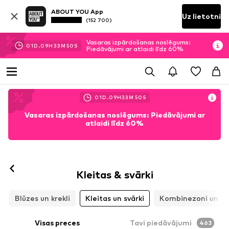
ABOUT YOU App
Uz lietotni
(152 700)
Vasaras izpārdošanas noslēgums:
01
D.
09
H
33
M
48
S
Piedāvājumi ar atlaidi līdz 60%
01
D.
09
H
33
M
48
S
Vasaras izpārdošanas noslēgums: Piedāvājumi ar
atlaidi līdz 60%
Kleitas & svārki
Blūzes un krekli
Kleitas un svārki
Kombinezoni un ko
Visas preces
Tavi piedāvājumi
463