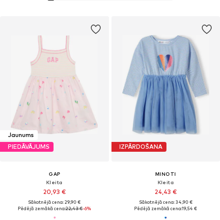
Jaunums
PIEDĀVĀJUMS
IZPĀRDOŠANA
GAP
MINOTI
Kleita
Kleita
20,93 €
24,43 €
Sākotnējā cena: 29,90 €
Sākotnējā cena: 34,90 €
Pēdējā zemākā cena:
22,43 €
-6%
Pēdējā zemākā cena:
19,54 €