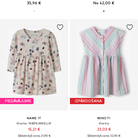
35,96 €
No 42,00 €
PIEDĀVĀJUMS
IZPĀRDOŠANA
NAME IT
MINOTI
Kleita 'NBFKAMELIA'
Kleita
15,21 €
23,03 €
Sākotnējā cena: 21,90 €
Sākotnējā cena: 32,90 €