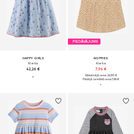
PIEDĀVĀJUMS
HAPPY GIRLS
NOPPIES
Kleita
Kleita
42,26 €
7,96 €
Sākotnējā cena: 26,90 €
Pēdējā zemākā cena:
7,96 €