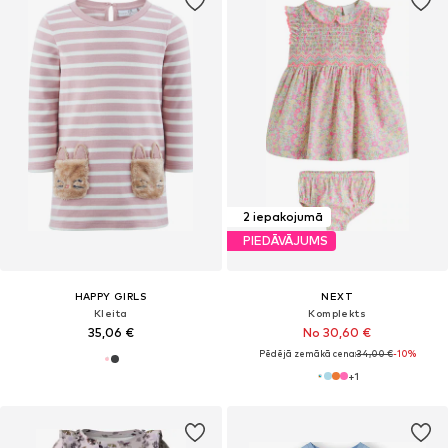
2 iepakojumā
PIEDĀVĀJUMS
HAPPY GIRLS
NEXT
Kleita
Komplekts
35,06 €
No 30,60 €
Pēdējā zemākā cena:
34,00 €
-10%
+
1