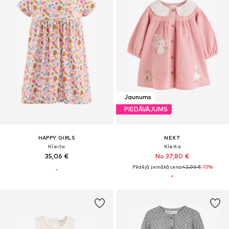
Jaunums
PIEDĀVĀJUMS
HAPPY GIRLS
NEXT
Kleita
Kleita
35,06 €
No 37,80 €
Pēdējā zemākā cena:
42,00 €
-10%