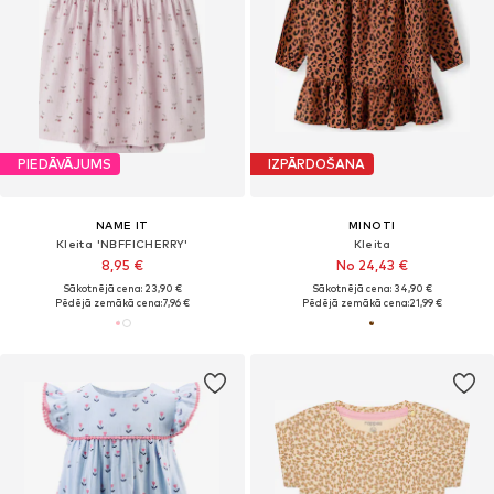
PIEDĀVĀJUMS
IZPĀRDOŠANA
NAME IT
MINOTI
Kleita 'NBFFICHERRY'
Kleita
8,95 €
No 24,43 €
Sākotnējā cena: 23,90 €
Sākotnējā cena: 34,90 €
Pēdējā zemākā cena:
7,96 €
Pēdējā zemākā cena:
21,99 €