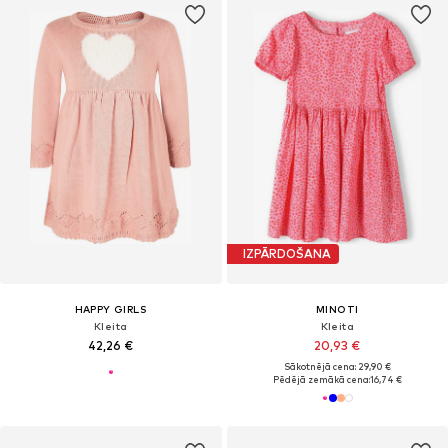
IZPĀRDOŠANA
HAPPY GIRLS
MINOTI
Kleita
Kleita
42,26 €
20,93 €
Sākotnējā cena: 29,90 €
Pēdējā zemākā cena:
16,74 €