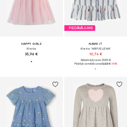
PIEDĀVĀJUMS
HAPPY GIRLS
NAME IT
Kleita
Kleita 'NBFJELENA'
35,96 €
10,74 €
Sākotnējā cena: 29,90 €
Pēdējā zemākā cena:
12,53 €
-14%