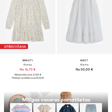
IZPĀRDOŠANA
MINOTI
NEXT
Kleita
Kleita
No 16,73 €
No 50,00 €
Sākotnējā cena: 23,90 €
Pēdējā zemākā cena:
15,06 €
Mīlīgas vasaras pamatlietas