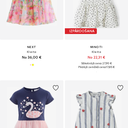
IZPĀRDOŠANA
NEXT
MINOTI
Kleita
Kleita
No 36,00 €
No 22,31 €
Sākotnējā cena: 27,90 €
Pēdējā zemākā cena:
17,85 €