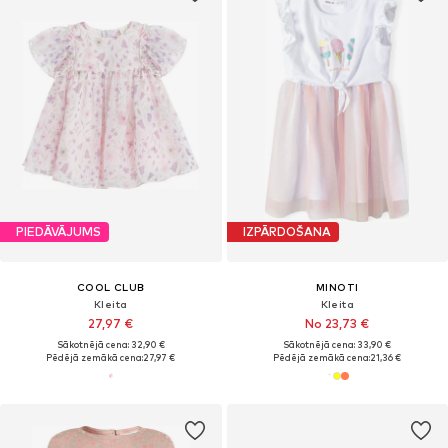
PIEDĀVĀJUMS
IZPĀRDOŠANA
COOL CLUB
MINOTI
Kleita
Kleita
27,97 €
No 23,73 €
Sākotnējā cena: 32,90 €
Sākotnējā cena: 33,90 €
Pēdējā zemākā cena:
27,97 €
Pēdējā zemākā cena:
21,36 €