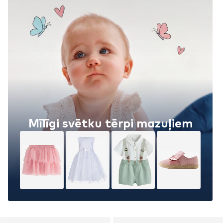
Mīlīgi svētku tērpi mazuļiem