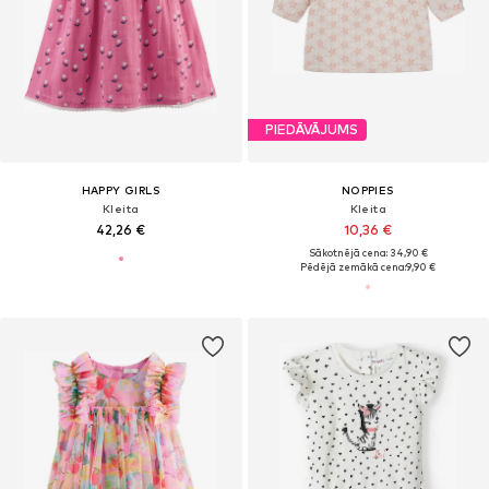
PIEDĀVĀJUMS
HAPPY GIRLS
NOPPIES
Kleita
Kleita
42,26 €
10,36 €
Sākotnējā cena: 34,90 €
Pēdējā zemākā cena:
9,90 €