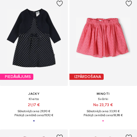
PIEDĀVĀJUMS
IZPĀRDOŠANA
JACKY
MINOTI
Kleita
Svārki
21,17 €
No 23,73 €
Sākotnējā cena: 29,90 €
Sākotnējā cena: 33,90 €
Pēdējā zemākā cena:
19,92 €
Pēdējā zemākā cena:
18,98 €