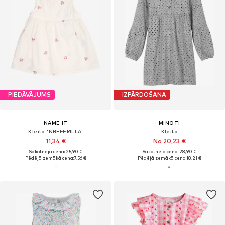
PIEDĀVĀJUMS
IZPĀRDOŠANA
NAME IT
MINOTI
Kleita 'NBFFERILLA'
Kleita
11,34 €
No 20,23 €
Sākotnējā cena: 25,90 €
Sākotnējā cena: 28,90 €
Pēdējā zemākā cena:
7,56 €
Pēdējā zemākā cena:
18,21 €