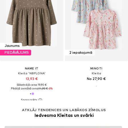
Jaunums
PIEDĀVĀJUMS
2 iepakojumā
NAME IT
MINOTI
Kleita 'NBFLONA'
Kleita
13,93 €
No 27,90 €
Sākotnējā cena: 19,90 €
Pēdējā zemākā cena:
14,93 €
-6%
ATKLĀJ TENDENCES UN LABĀKOS ZĪMOLUS
Iedvesma Kleitas un svārki