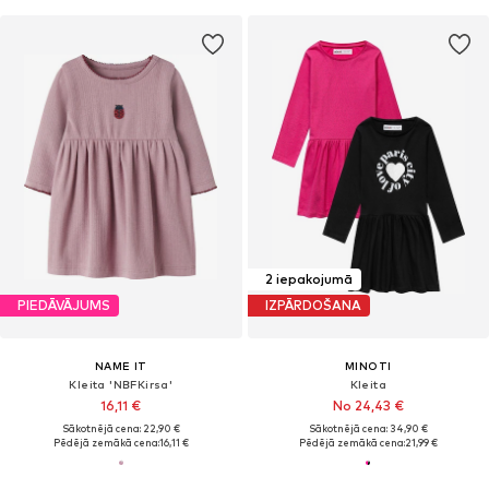
2 iepakojumā
PIEDĀVĀJUMS
IZPĀRDOŠANA
NAME IT
MINOTI
Kleita 'NBFKirsa'
Kleita
16,11 €
No 24,43 €
Sākotnējā cena: 22,90 €
Sākotnējā cena: 34,90 €
Pēdējā zemākā cena:
16,11 €
Pēdējā zemākā cena:
21,99 €