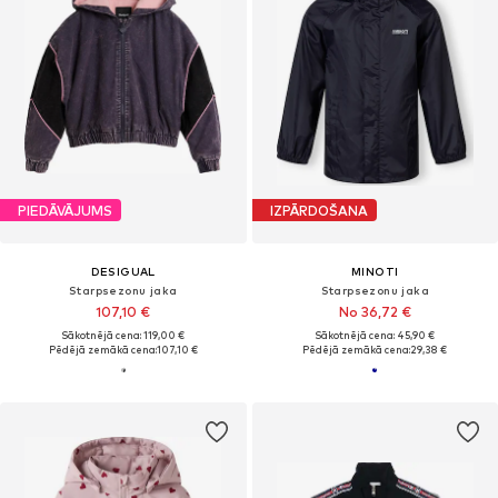
PIEDĀVĀJUMS
IZPĀRDOŠANA
DESIGUAL
MINOTI
Starpsezonu jaka
Starpsezonu jaka
107,10 €
No 36,72 €
Sākotnējā cena: 119,00 €
Sākotnējā cena: 45,90 €
Pēdējā zemākā cena:
107,10 €
Pēdējā zemākā cena:
29,38 €