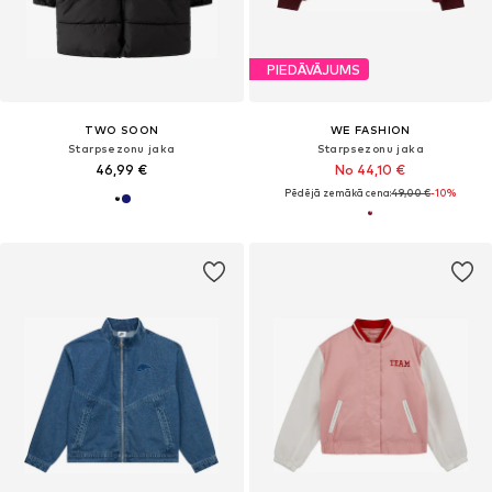
PIEDĀVĀJUMS
TWO SOON
WE FASHION
Starpsezonu jaka
Starpsezonu jaka
46,99 €
No 44,10 €
Pēdējā zemākā cena:
49,00 €
-10%