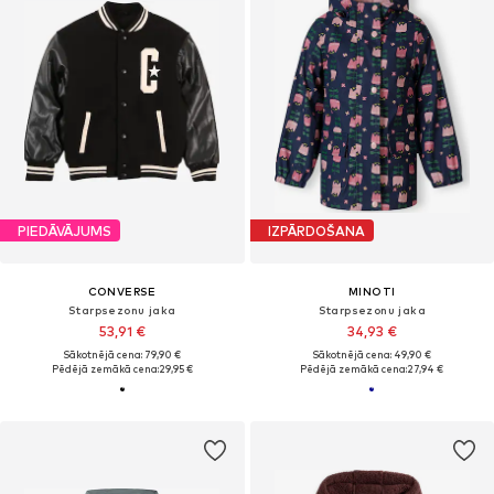
PIEDĀVĀJUMS
IZPĀRDOŠANA
CONVERSE
MINOTI
Starpsezonu jaka
Starpsezonu jaka
53,91 €
34,93 €
Sākotnējā cena: 79,90 €
Sākotnējā cena: 49,90 €
Pēdējā zemākā cena:
29,95 €
Pēdējā zemākā cena:
27,94 €