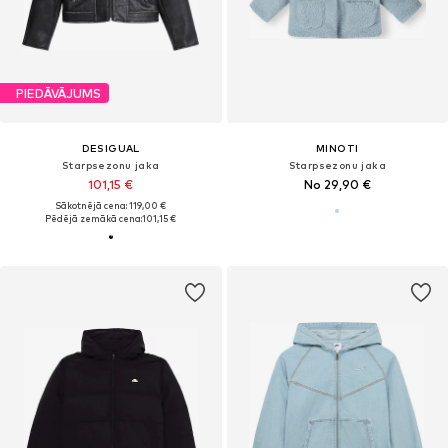
PIEDĀVĀJUMS
DESIGUAL
MINOTI
Starpsezonu jaka
Starpsezonu jaka
101,15 €
No 29,90 €
Sākotnējā cena: 119,00 €
Pēdējā zemākā cena:
101,15 €