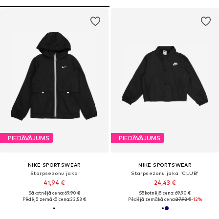
PIEDĀVĀJUMS
PIEDĀVĀJUMS
NIKE SPORTSWEAR
NIKE SPORTSWEAR
Starpsezonu jaka
Starpsezonu jaka 'CLUB'
41,94 €
24,43 €
Sākotnējā cena: 69,90 €
Sākotnējā cena: 69,90 €
Pēdējā zemākā cena:
33,53 €
Pēdējā zemākā cena:
27,92 €
-12%