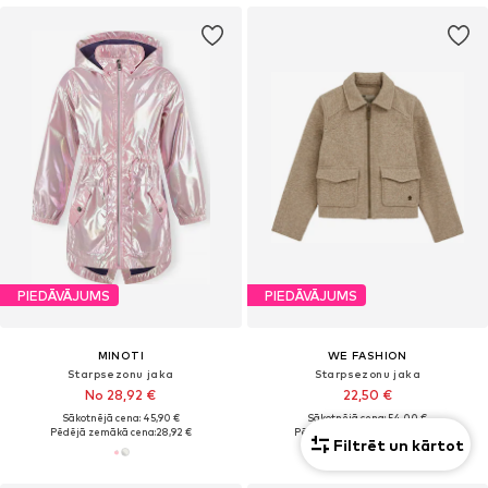
PIEDĀVĀJUMS
PIEDĀVĀJUMS
MINOTI
WE FASHION
Starpsezonu jaka
Starpsezonu jaka
No 28,92 €
22,50 €
Sākotnējā cena: 45,90 €
Sākotnējā cena: 54,00 €
Pēdējā zemākā cena:
28,92 €
Pēdējā zemākā cena:
20,00 €
Filtrēt un kārtot