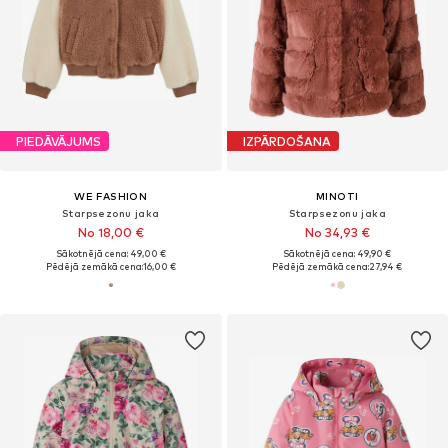
PIEDĀVĀJUMS
IZPĀRDOŠANA
WE FASHION
MINOTI
Starpsezonu jaka
Starpsezonu jaka
No 18,00 €
No 34,93 €
Sākotnējā cena: 49,00 €
Sākotnējā cena: 49,90 €
Pēdējā zemākā cena:
16,00 €
Pēdējā zemākā cena:
27,94 €