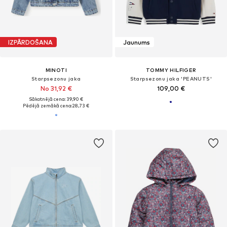
IZPĀRDOŠANA
Jaunums
MINOTI
TOMMY HILFIGER
Starpsezonu jaka
Starpsezonu jaka 'PEANUTS'
No 31,92 €
109,00 €
Sākotnējā cena: 39,90 €
Pēdējā zemākā cena:
28,73 €