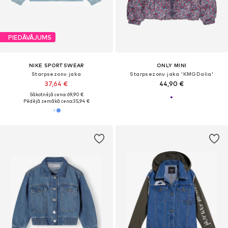
PIEDĀVĀJUMS
NIKE SPORTSWEAR
ONLY MINI
Starpsezonu jaka
Starpsezonu jaka 'KMGDalia'
37,64 €
44,90 €
Sākotnējā cena: 69,90 €
Pēdējā zemākā cena:
35,94 €