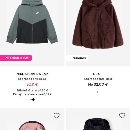
PIEDĀVĀJUMS
Jaunums
NIKE SPORTSWEAR
NEXT
Starpsezonu jaka
Starpsezonu jaka
52,11 €
No 32,00 €
Sākotnējā cena: 64,90 €
Pēdējā zemākā cena:
40,53 €