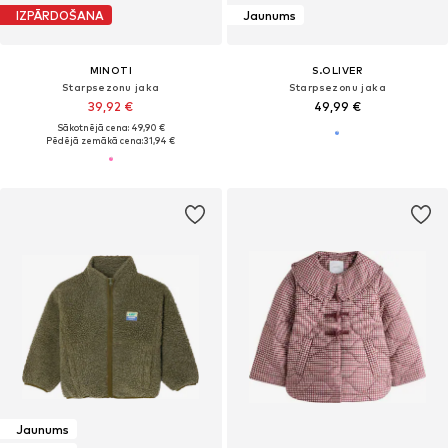
IZPĀRDOŠANA
Jaunums
MINOTI
S.OLIVER
Starpsezonu jaka
Starpsezonu jaka
39,92 €
49,99 €
Sākotnējā cena: 49,90 €
Pēdējā zemākā cena:
31,94 €
Jaunums