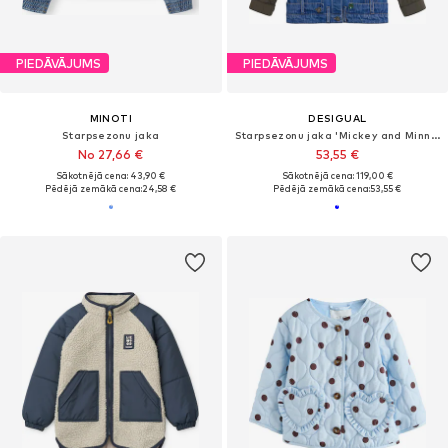
PIEDĀVĀJUMS
PIEDĀVĀJUMS
MINOTI
DESIGUAL
Starpsezonu jaka
Starpsezonu jaka 'Mickey and Minnie Mouse™'
No 27,66 €
53,55 €
Sākotnējā cena: 43,90 €
Sākotnējā cena: 119,00 €
Pēdējā zemākā cena:
24,58 €
Pēdējā zemākā cena:
53,55 €