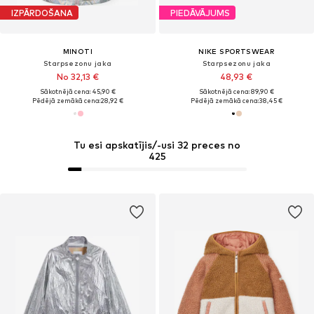
IZPĀRDOŠANA
PIEDĀVĀJUMS
MINOTI
NIKE SPORTSWEAR
Starpsezonu jaka
Starpsezonu jaka
No 32,13 €
48,93 €
Sākotnējā cena: 45,90 €
Sākotnējā cena: 89,90 €
Pēdējā zemākā cena:
28,92 €
Pēdējā zemākā cena:
38,45 €
Tu esi apskatījis/-usi 32 preces no
425