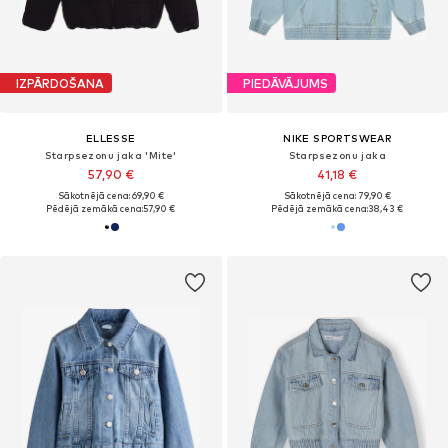
IZPĀRDOŠANA
PIEDĀVĀJUMS
ELLESSE
NIKE SPORTSWEAR
Starpsezonu jaka 'Mite'
Starpsezonu jaka
57,90 €
41,18 €
Sākotnējā cena: 69,90 €
Sākotnējā cena: 79,90 €
Pēdējā zemākā cena:
57,90 €
Pēdējā zemākā cena:
38,43 €