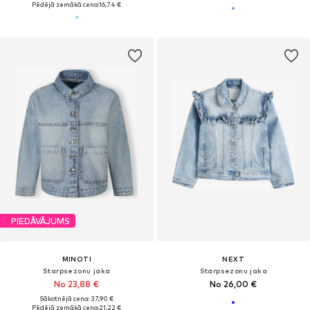
Pēdējā zemākā cena:
16,74 €
PIEDĀVĀJUMS
MINOTI
NEXT
Starpsezonu jaka
Starpsezonu jaka
No 23,88 €
No 26,00 €
Sākotnējā cena: 37,90 €
Pēdējā zemākā cena:
21,22 €