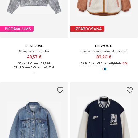
PIEDĀVĀJUMS
IZPĀRDOŠANA
DESIGUAL
LIEWOOD
Starpsezonu jaka
Starpsezonu jaka 'Jackson'
48,57 €
89,90 €
Sākotnējā cena: 89,95 €
Pēdējā zemākā cena:
99,90 €
-10%
Pēdējā zemākā cena:
48,57 €