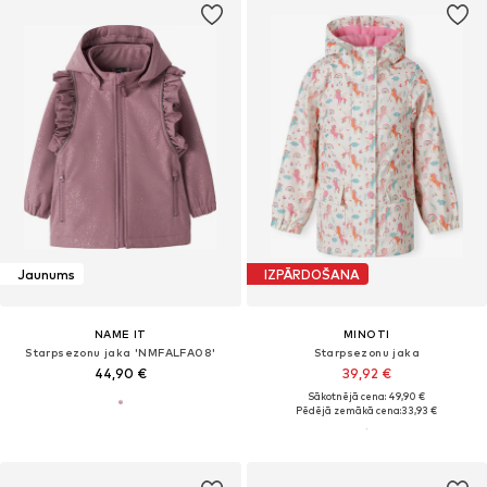
Jaunums
IZPĀRDOŠANA
NAME IT
MINOTI
Starpsezonu jaka 'NMFALFA08'
Starpsezonu jaka
44,90 €
39,92 €
Sākotnējā cena: 49,90 €
Pēdējā zemākā cena:
33,93 €