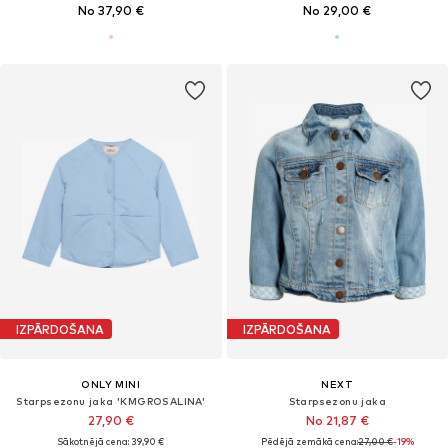
No 37,90 €
No 29,00 €
IZPĀRDOŠANA
IZPĀRDOŠANA
ONLY MINI
NEXT
Starpsezonu jaka 'KMGROSALINA'
Starpsezonu jaka
27,90 €
No 21,87 €
Sākotnējā cena: 39,90 €
Pēdējā zemākā cena:
27,00 €
-19%