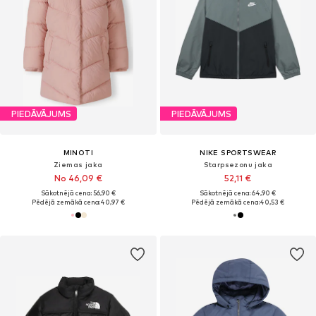
PIEDĀVĀJUMS
PIEDĀVĀJUMS
MINOTI
NIKE SPORTSWEAR
Ziemas jaka
Starpsezonu jaka
No 46,09 €
52,11 €
Sākotnējā cena: 56,90 €
Sākotnējā cena: 64,90 €
Pēdējā zemākā cena:
40,97 €
Pēdējā zemākā cena:
40,53 €