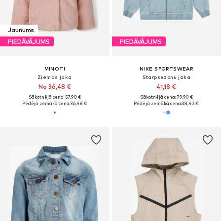
Jaunums
PIEDĀVĀJUMS
PIEDĀVĀJUMS
MINOTI
NIKE SPORTSWEAR
Ziemas jaka
Starpsezonu jaka
No 36,48 €
41,18 €
Sākotnējā cena: 57,90 €
Sākotnējā cena: 79,90 €
Pēdējā zemākā cena:
36,48 €
Pēdējā zemākā cena:
38,43 €