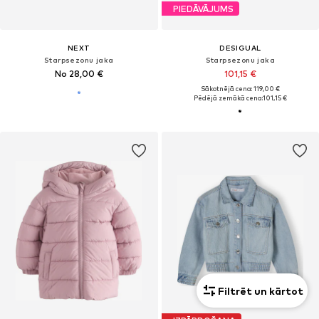
PIEDĀVĀJUMS
NEXT
DESIGUAL
Starpsezonu jaka
Starpsezonu jaka
No 28,00 €
101,15 €
Sākotnējā cena: 119,00 €
Pēdējā zemākā cena:
101,15 €
Filtrēt un kārtot