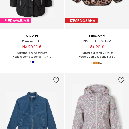
PIEDĀVĀJUMS
IZPĀRDOŠANA
MINOTI
LIEWOOD
Ziemas jaka
Flīsa jaka 'Nolan'
No 50,33 €
64,90 €
Sākotnējā cena: 69,90 €
Sākotnējā cena: 74,90 €
Pēdējā zemākā cena:
44,74 €
Pēdējā zemākā cena:
51,92 €
+
3