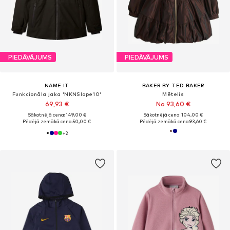
PIEDĀVĀJUMS
PIEDĀVĀJUMS
NAME IT
BAKER BY TED BAKER
Funkcionāla jaka 'NKNSlope10'
Mētelis
69,93 €
No 93,60 €
Sākotnējā cena: 149,00 €
Sākotnējā cena: 104,00 €
Pēdējā zemākā cena:
50,00 €
Pēdējā zemākā cena:
93,60 €
+
2