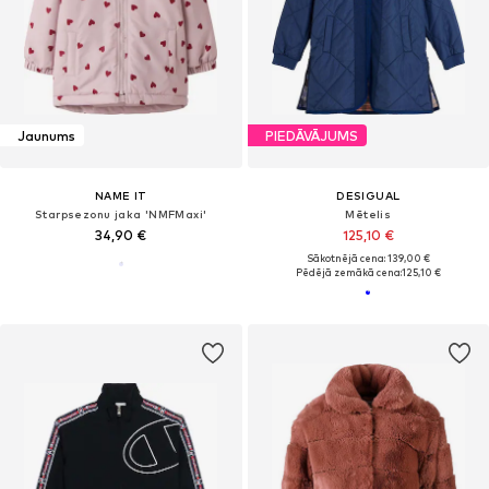
Jaunums
PIEDĀVĀJUMS
NAME IT
DESIGUAL
Starpsezonu jaka 'NMFMaxi'
Mētelis
34,90 €
125,10 €
Sākotnējā cena: 139,00 €
Pēdējā zemākā cena:
125,10 €