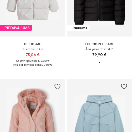
PIEDĀVĀJUMS
Jaunums
DESIGUAL
THE NORTH FACE
Ziemas jaka
Āra jaka 'Perrito'
75,06 €
79,90 €
Sākotnējā cena: 139,00 €
Pēdējā zemākā cena:
70,89 €