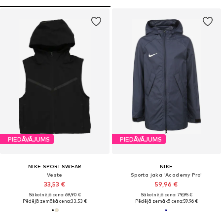
PIEDĀVĀJUMS
PIEDĀVĀJUMS
NIKE SPORTSWEAR
NIKE
Veste
Sporta jaka 'Academy Pro'
33,53 €
59,96 €
Sākotnējā cena: 69,90 €
Sākotnējā cena: 79,95 €
Pēdējā zemākā cena:
33,53 €
Pēdējā zemākā cena:
59,96 €