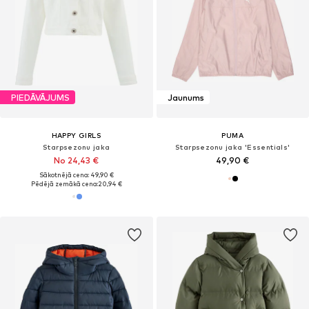
PIEDĀVĀJUMS
Jaunums
HAPPY GIRLS
PUMA
Starpsezonu jaka
Starpsezonu jaka 'Essentials'
No 24,43 €
49,90 €
Sākotnējā cena: 49,90 €
Pēdējā zemākā cena:
20,94 €