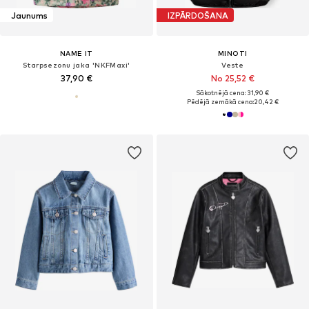
Jaunums
IZPĀRDOŠANA
NAME IT
MINOTI
Starpsezonu jaka 'NKFMaxi'
Veste
37,90 €
No 25,52 €
Sākotnējā cena: 31,90 €
Pēdējā zemākā cena:
20,42 €