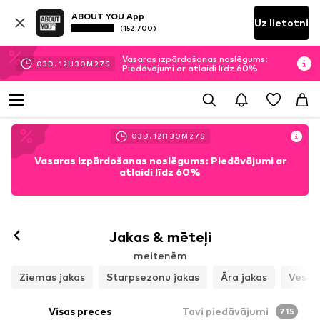
ABOUT YOU App
Uz lietotni
(152 700)
Vasaras izpārdošanas noslēgums:
03
D.
12
H
30
M
25
S
Piedāvājumi ar atlaidi līdz 60%
03
D.
12
H
30
M
25
S
Vasaras izpārdošanas noslēgums: Piedāvājumi ar
atlaidi līdz 60%
Jakas & mēteļi
meitenēm
Ziemas jakas
Starpsezonu jakas
Āra jakas
Veste
Visas preces
Tavi piedāvājumi
715