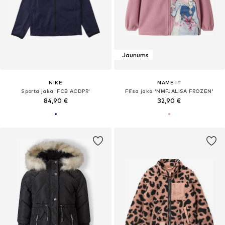
Jaunums
NIKE
NAME IT
Sporta jaka 'FCB ACDPR'
Flīsa jaka 'NMFJALISA FROZEN'
84,90 €
32,90 €