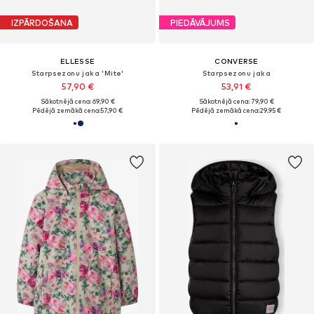
IZPĀRDOŠANA
PIEDĀVĀJUMS
ELLESSE
CONVERSE
Starpsezonu jaka 'Mite'
Starpsezonu jaka
57,90 €
53,91 €
Sākotnējā cena: 69,90 €
Sākotnējā cena: 79,90 €
Pēdējā zemākā cena:
57,90 €
Pēdējā zemākā cena:
29,95 €