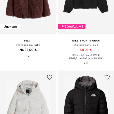
Jaunums
PIEDĀVĀJUMS
NEXT
NIKE SPORTSWEAR
Starpsezonu jaka
Starpsezonu jaka
No 32,00 €
48,93 €
Sākotnējā cena: 89,90 €
Pēdējā zemākā cena:
38,45 €