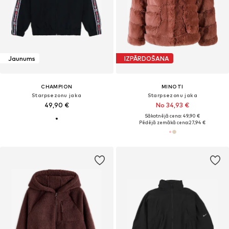
Jaunums
IZPĀRDOŠANA
CHAMPION
MINOTI
Starpsezonu jaka
Starpsezonu jaka
49,90 €
No 34,93 €
Sākotnējā cena: 49,90 €
Pēdējā zemākā cena:
27,94 €