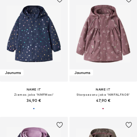
Jaunums
Jaunums
NAME IT
NAME IT
Ziemas jaka 'NMFMaxi'
Starpsezonu jaka 'NMFALFA08'
34,90 €
47,90 €