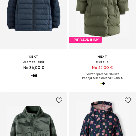
PIEDĀVĀJUMS
NEXT
NEXT
Ziemas jaka
Mētelis
No 36,00 €
No 42,00 €
Sākotnējā cena: 70,00 €
Pēdējā zemākā cena:
42,00 €