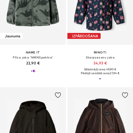
Jaunums
IZPĀRDOŠANA
NAME IT
MINOTI
Flīsa jaka 'NMNSpektra'
Starpsezonu jaka
22,90 €
34,93 €
Sākotnējā cena: 49,90 €
Pēdējā zemākā cena:
27,94 €