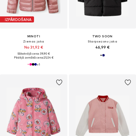
IZPĀRDOŠANA
MINOTI
TWO SOON
Ziemas jaka
Starpsezonu jaka
No 31,92 €
46,99 €
Sākotnējā cena: 39,90 €
Pēdējā zemākā cena:
25,54 €
+
1