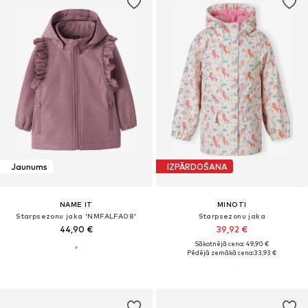
Jaunums
IZPĀRDOŠANA
NAME IT
MINOTI
Starpsezonu jaka 'NMFALFA08'
Starpsezonu jaka
44,90 €
39,92 €
Sākotnējā cena: 49,90 €
Pēdējā zemākā cena:
33,93 €