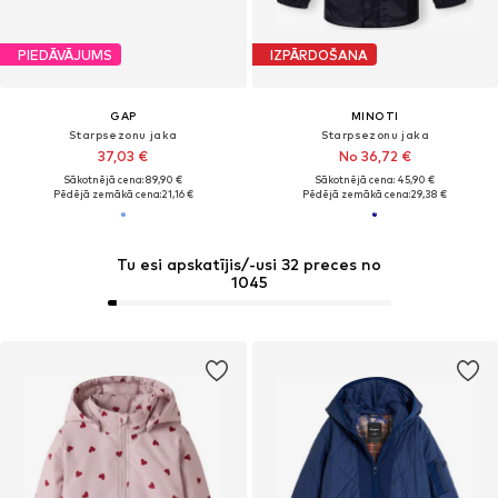
PIEDĀVĀJUMS
IZPĀRDOŠANA
GAP
MINOTI
Starpsezonu jaka
Starpsezonu jaka
37,03 €
No 36,72 €
Sākotnējā cena: 89,90 €
Sākotnējā cena: 45,90 €
Pēdējā zemākā cena:
21,16 €
Pēdējā zemākā cena:
29,38 €
Tu esi apskatījis/-usi 32 preces no
1045