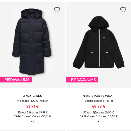
PIEDĀVĀJUMS
PIEDĀVĀJUMS
ONLY GIRLS
NIKE SPORTSWEAR
Mētelis 'KOGIrene'
Starpsezonu jaka
53,91 €
48,93 €
Sākotnējā cena: 69,99 €
Sākotnējā cena: 69,90 €
Pēdējā zemākā cena:
53,91 €
Pēdējā zemākā cena:
33,53 €