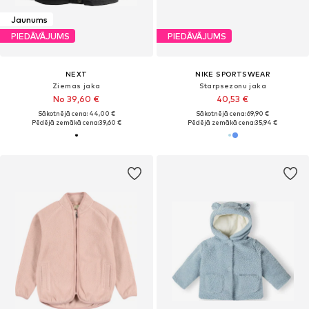
Jaunums
PIEDĀVĀJUMS
PIEDĀVĀJUMS
NEXT
NIKE SPORTSWEAR
Ziemas jaka
Starpsezonu jaka
No 39,60 €
40,53 €
Sākotnējā cena: 44,00 €
Sākotnējā cena: 69,90 €
Pēdējā zemākā cena:
39,60 €
Pēdējā zemākā cena:
35,94 €