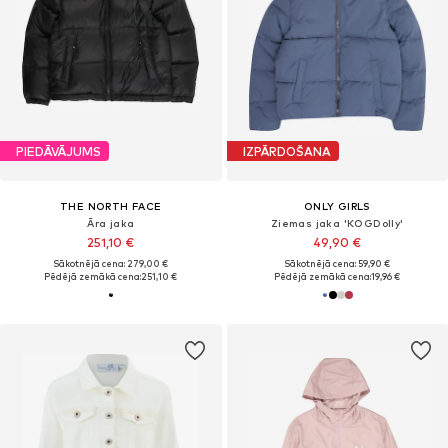
PIEDĀVĀJUMS
IZPĀRDOŠANA
THE NORTH FACE
ONLY GIRLS
Āra jaka
Ziemas jaka 'KOGDolly'
251,10 €
49,90 €
Sākotnējā cena: 279,00 €
Sākotnējā cena: 59,90 €
Pēdējā zemākā cena:
251,10 €
Pēdējā zemākā cena:
19,96 €