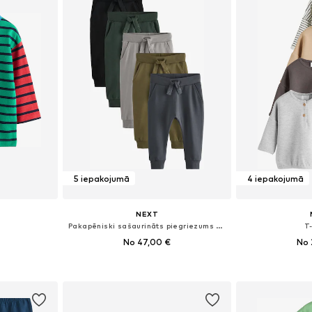
5 iepakojumā
4 iepakojumā
NEXT
Pakapēniski sašaurināts piegriezums Bikses
T
No 47,00 €
No 
zmēros
Pieejams daudzos izmēros
Pieejamie izmēri:
ozam
Pievienot grozam
Pievie