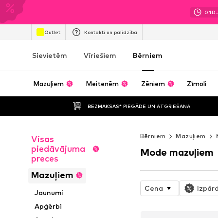
01
D.
Outlet
Kontakti un palīdzība
Sievietēm
Vīriešiem
Bērniem
Mazuļiem
Meitenēm
Zēniem
Zīmoli
BEZMAKSAS* PIEGĀDE UN ATGRIEŠANA
Bērniem
Mazuļiem
Visas
piedāvājuma
Mode mazuļiem
preces
Mazuļiem
Cena
Izpār
Jaunumi
Apģērbi