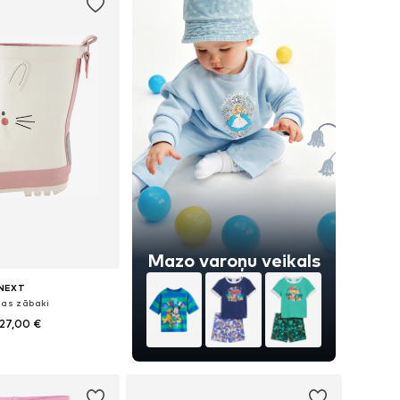
Mazo varoņu veikals
NEXT
jas zābaki
27,00 €
daudzos izmēros
not grozam