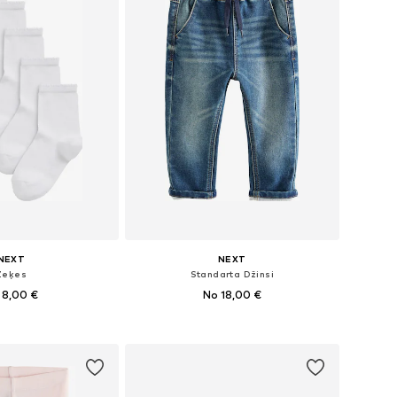
NEXT
NEXT
Zeķes
Standarta Džinsi
 8,00 €
No 18,00 €
daudzos izmēros
Pieejams daudzos izmēros
not grozam
Pievienot grozam