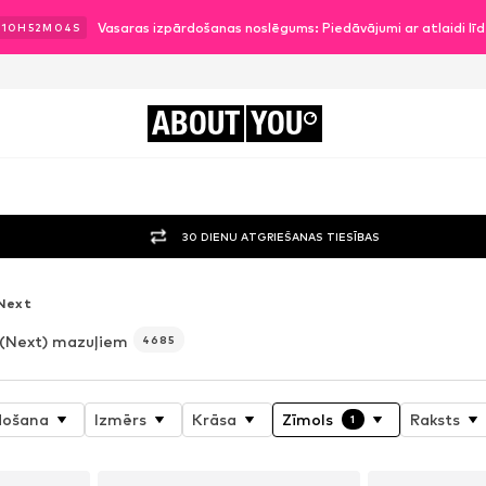
Vasaras izpārdošanas noslēgums: Piedāvājumi ar atlaidi l
10
H
52
M
02
S
ABOUT
YOU
30 DIENU ATGRIEŠANAS TIESĪBAS
Next
(Next) mazuļiem
4685
došana
Izmērs
Krāsa
Zīmols
Raksts
1