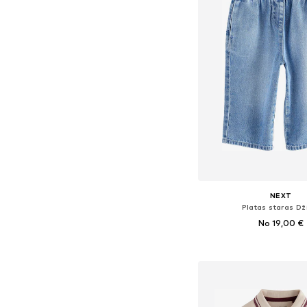
NEXT
Platas staras Dž
No 19,00 €
Pieejams daudzos i
Pievienot gr