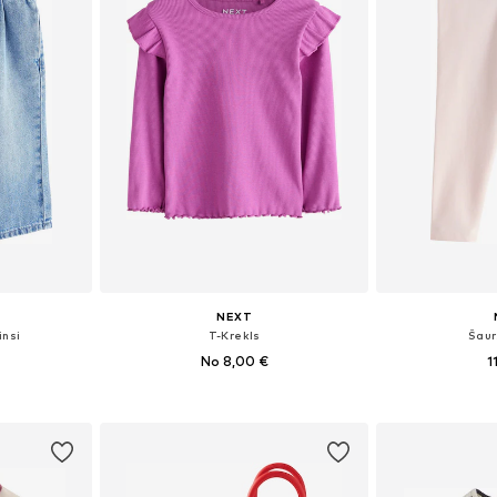
NEXT
insi
T-Krekls
Šaur
No 8,00 €
1
zmēros
Pieejamie izmēri: 74, 80, 86, 104
Pieejamie i
ozam
Pievienot grozam
Pievie