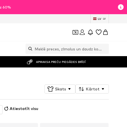
īdz 60%
LV
LV
APMAKSA PREČU PIEGĀDES BRĪDĪ
Skats
Kārtot
Atiestatīt visu