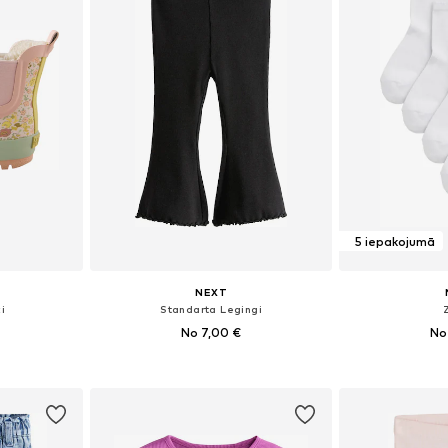
5 iepakojumā
NEXT
i
Standarta Legingi
No 7,00 €
No
+
5
zmēros
Pieejams daudzos izmēros
Pieejams 
ozam
Pievienot grozam
Pievie