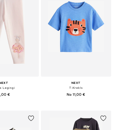
NEXT
NEXT
s Legingi
T-Krekls
1,00 €
No 11,00 €
zmēri: 74, 80, 86
Pieejamie izmēri: 74, 80, 86, 98, 122
not grozam
Pievienot grozam