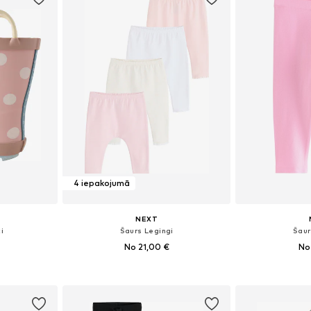
4 iepakojumā
NEXT
i
Šaurs Legingi
Šaur
No 21,00 €
No
+
1
zmēros
Pieejams daudzos izmēros
Pieejams 
ozam
Pievienot grozam
Pievie