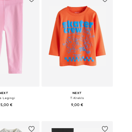
NEXT
NEXT
s Legingi
T-Krekls
 5,00 €
9,00 €
+
1
daudzos izmēros
Pieejamie izmēri: 68, 74, 80
not grozam
Pievienot grozam