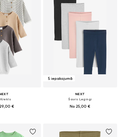
5 iepakojumā
NEXT
NEXT
-Krekls
Šaurs Legingi
29,00 €
No 25,00 €
 62, 68, 74, 80, 86, 92
Pieejams daudzos izmēros
not grozam
Pievienot grozam