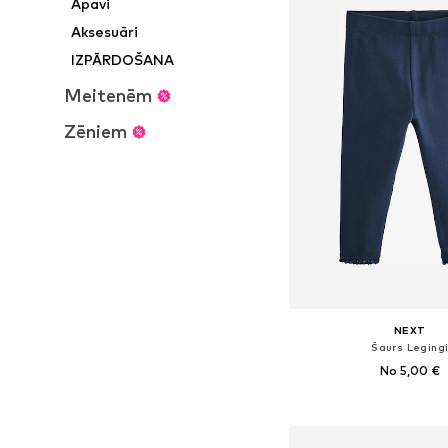
Apavi
Aksesuāri
IZPĀRDOŠANA
Meitenēm
Zēniem
NEXT
Šaurs Leging
No 5,00 €
+
3
Pieejams daudzos i
Pievienot gr