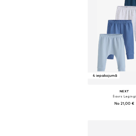
4 iepakojumā
NEXT
Šaurs Leging
No 21,00 €
Pieejams daudzos i
Pievienot gr