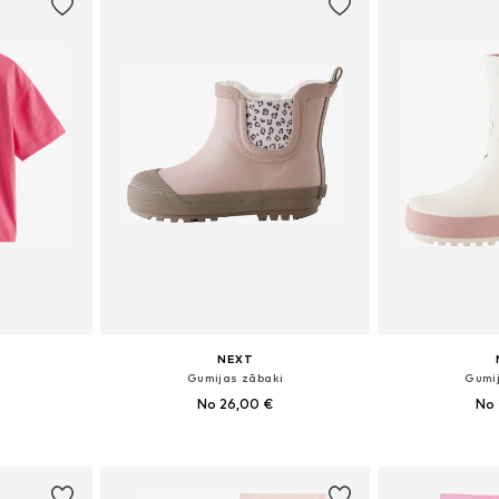
NEXT
Gumijas zābaki
Gumi
No 26,00 €
No 
zmēros
Pieejams daudzos izmēros
Pieejams 
ozam
Pievienot grozam
Pievie