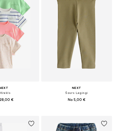
NEXT
NEXT
-Krekls
Šaurs Legingi
28,00 €
No 5,00 €
daudzos izmēros
Pieejamie izmēri: 68, 74, 80, 98, 116
not grozam
Pievienot grozam