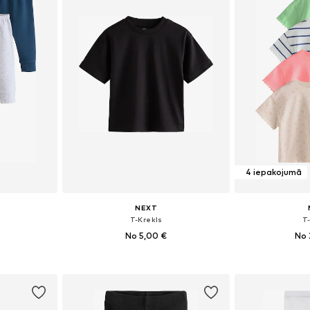
4 iepakojumā
NEXT
i
T-Krekls
T
No 5,00 €
No 
+
6
zmēros
Pieejamie izmēri: 74, 80, 86, 98, 122
Pieejams 
ozam
Pievienot grozam
Pievie