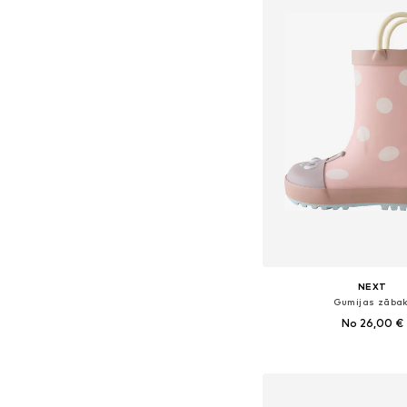
NEXT
Gumijas zābak
No 26,00 €
+
3
Pieejams daudzos i
Pievienot gr