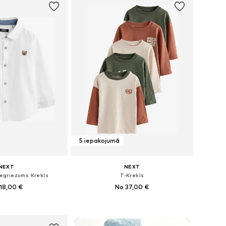
5 iepakojumā
NEXT
NEXT
iegriezums Krekls
T-Krekls
18,00 €
No 37,00 €
+
1
+
4
daudzos izmēros
Pieejams daudzos izmēros
not grozam
Pievienot grozam