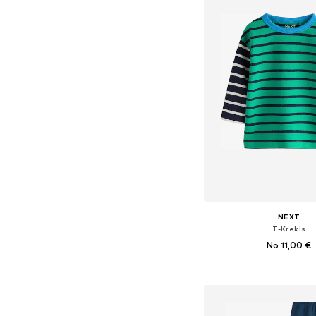
NEXT
T-Krekls
No 11,00 €
Pieejams daudzos i
Pievienot gr