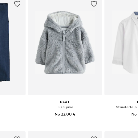
NEXT
i
Flīsa jaka
Standarta p
No 22,00 €
No 
zmēros
Pieejamie izmēri: 50, 56, 62, 68, 80, 86
Pieejams 
ozam
Pievienot grozam
Pievie