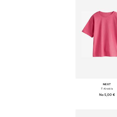
NEXT
T-Krekls
No 5,00 €
+
6
Pieejams daudzos i
Pievienot gr