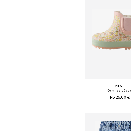
NEXT
Gumijas zābak
No 26,00 €
Pieejams daudzos i
Pievienot gr