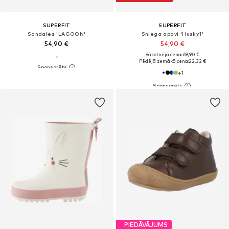
SUPERFIT
SUPERFIT
Sandales 'LAGOON'
Sniega apavi 'Husky1'
54,90 €
54,90 €
Sākotnējā cena: 69,90 €
Pēdējā zemākā cena:
22,32 €
+
1
PIEDĀVĀJUMS