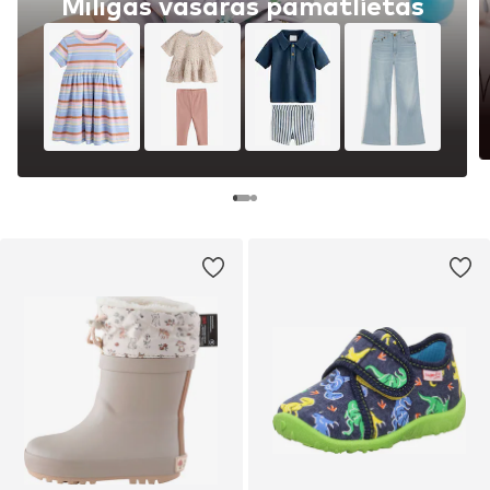
Mīlīgas vasaras pamatlietas