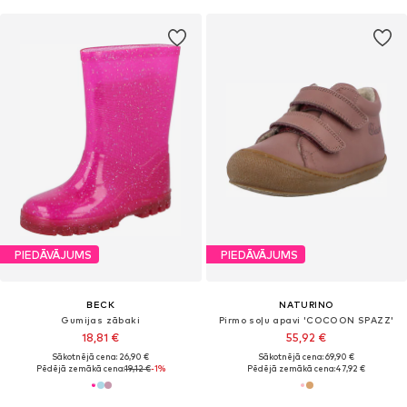
PIEDĀVĀJUMS
PIEDĀVĀJUMS
BECK
NATURINO
Gumijas zābaki
Pirmo soļu apavi 'COCOON SPAZZ'
18,81 €
55,92 €
Sākotnējā cena: 26,90 €
Sākotnējā cena: 69,90 €
Pēdējā zemākā cena:
19,12 €
-1%
Pēdējā zemākā cena:
47,92 €