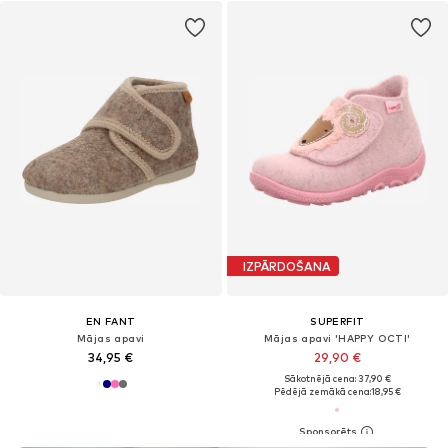
IZPĀRDOŠANA
EN FANT
SUPERFIT
Mājas apavi
Mājas apavi 'HAPPY OCTI'
34,95 €
29,90 €
Sākotnējā cena: 37,90 €
Pēdējā zemākā cena:
18,95 €