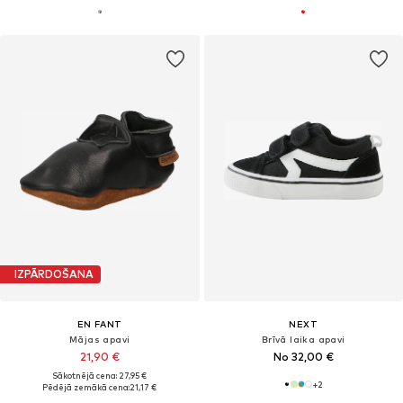
IZPĀRDOŠANA
EN FANT
NEXT
Mājas apavi
Brīvā laika apavi
21,90 €
No 32,00 €
Sākotnējā cena: 27,95 €
+
2
Pēdējā zemākā cena:
21,17 €