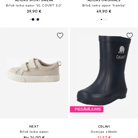
Brīvā laika apavi 'VL COURT 3.0'
Brīvā laika apavi 'Samba'
39,90 €
49,90 €
PIEDĀVĀJUMS
NEXT
CELAVI
Brīvā laika apavi
Gumijas zābaki
No 24,00 €
24,57 €