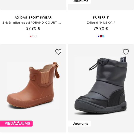
Jaunums
ADIDAS SPORTSWEAR
SUPERFIT
Brīvā laika apavi 'GRAND COURT MINNIE CF I'
Zābaki 'HUSKY+'
37,90 €
79,90 €
PIEDĀVĀJUMS
Jaunums