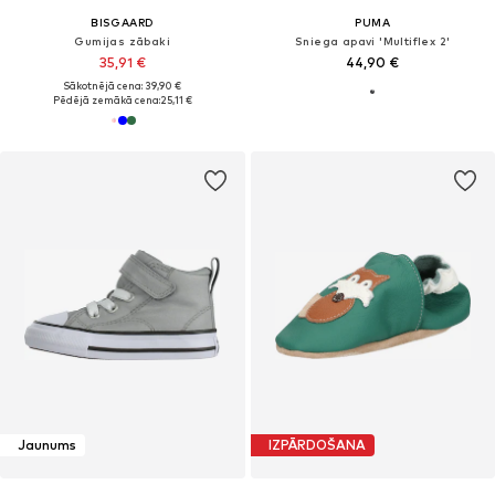
BISGAARD
PUMA
Gumijas zābaki
Sniega apavi 'Multiflex 2'
35,91 €
44,90 €
Sākotnējā cena: 39,90 €
Pēdējā zemākā cena:
25,11 €
Jaunums
IZPĀRDOŠANA