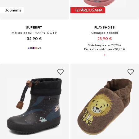
Jaunums
IZPĀRDOŠANA
SUPERFIT
PLAYSHOES
Mājas apavi 'HAPPY OCTI'
Gumijas zābaki
34,90 €
23,90 €
Sākotnējā cena: 29,90 €
+
3
Pēdējā zemākā cena:
20,90 €