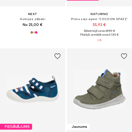
NEXT
NATURINO
Gumijas zābaki
Pirmo soļu apavi 'COCOON SPAZZ'
No 25,00 €
55,92 €
Sākotnējā cena: 69,90 €
Pēdējā zemākā cena:
47,92 €
PIEDĀVĀJUMS
Jaunums