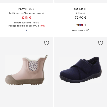
PLAYSHOES
SUPERFIT
Iešļūcenes/baseina apavi
Zābaki
12,51 €
79,90 €
Sākotnējā cena: 17,90 €
+
1
Pēdējā zemākā cena:
13,90 €
-10%