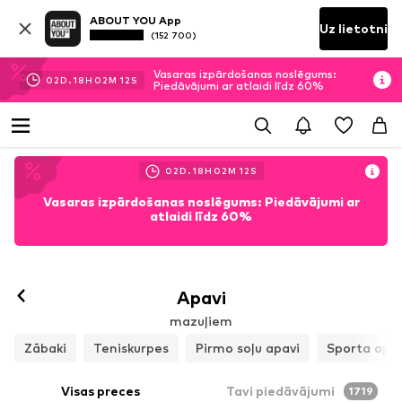
ABOUT YOU App
Uz lietotni
(152 700)
Vasaras izpārdošanas noslēgums:
02
D.
18
H
02
M
10
S
Piedāvājumi ar atlaidi līdz 60%
02
D.
18
H
02
M
10
S
Vasaras izpārdošanas noslēgums: Piedāvājumi ar
atlaidi līdz 60%
Apavi
mazuļiem
Zābaki
Teniskurpes
Pirmo soļu apavi
Sporta apav
Visas preces
Tavi piedāvājumi
1719