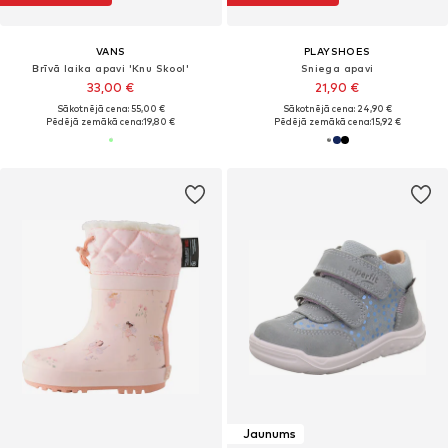
VANS
PLAYSHOES
Brīvā laika apavi 'Knu Skool'
Sniega apavi
33,00 €
21,90 €
Sākotnējā cena: 55,00 €
Sākotnējā cena: 24,90 €
Pēdējā zemākā cena:
19,80 €
Pēdējā zemākā cena:
15,92 €
Jaunums