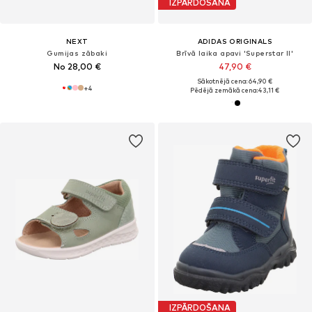
IZPĀRDOŠANA
NEXT
ADIDAS ORIGINALS
Gumijas zābaki
Brīvā laika apavi 'Superstar II'
No 28,00 €
47,90 €
Sākotnējā cena: 64,90 €
+
4
Pēdējā zemākā cena:
43,11 €
IZPĀRDOŠANA