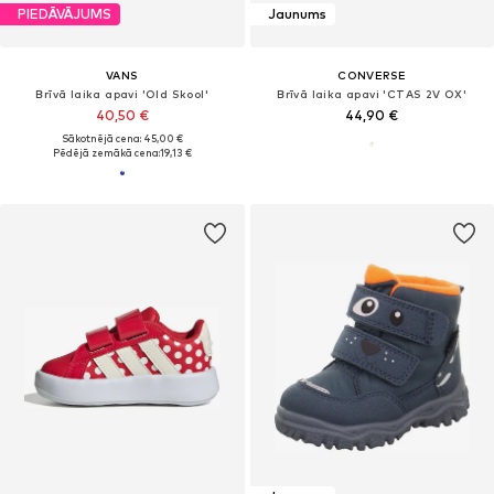
PIEDĀVĀJUMS
Jaunums
VANS
CONVERSE
Brīvā laika apavi 'Old Skool'
Brīvā laika apavi 'CTAS 2V OX'
40,50 €
44,90 €
Sākotnējā cena: 45,00 €
Pēdējā zemākā cena:
19,13 €