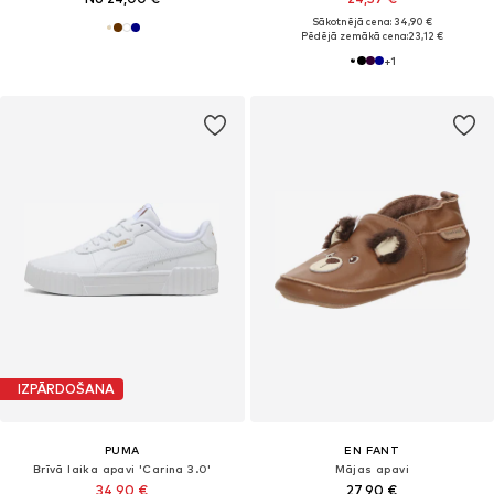
Sākotnējā cena: 34,90 €
Pēdējā zemākā cena:
23,12 €
+
1
IZPĀRDOŠANA
PUMA
EN FANT
Brīvā laika apavi 'Carina 3.0'
Mājas apavi
34,90 €
27,90 €