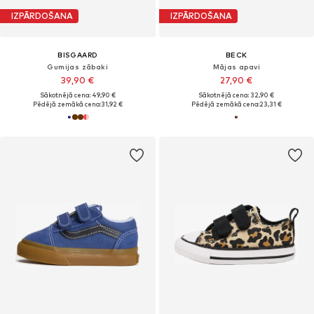
IZPĀRDOŠANA
IZPĀRDOŠANA
BISGAARD
BECK
Gumijas zābaki
Mājas apavi
39,90 €
27,90 €
Sākotnējā cena: 49,90 €
Sākotnējā cena: 32,90 €
Pēdējā zemākā cena:
31,92 €
Pēdējā zemākā cena:
23,31 €