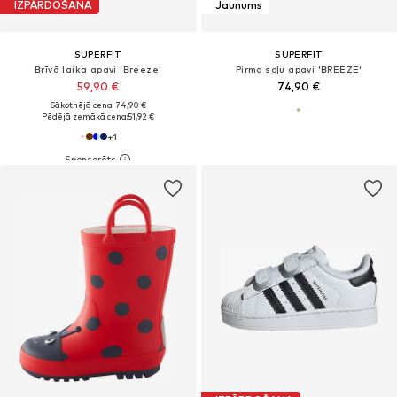
IZPĀRDOŠANA
Jaunums
SUPERFIT
SUPERFIT
Brīvā laika apavi 'Breeze'
Pirmo soļu apavi 'BREEZE'
59,90 €
74,90 €
Sākotnējā cena: 74,90 €
Pēdējā zemākā cena:
51,92 €
+
1