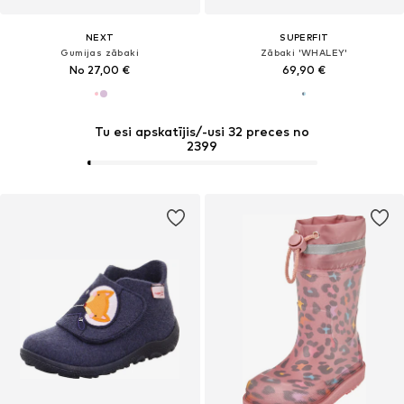
NEXT
SUPERFIT
Gumijas zābaki
Zābaki 'WHALEY'
No 27,00 €
69,90 €
Tu esi apskatījis/-usi 32 preces no
2399