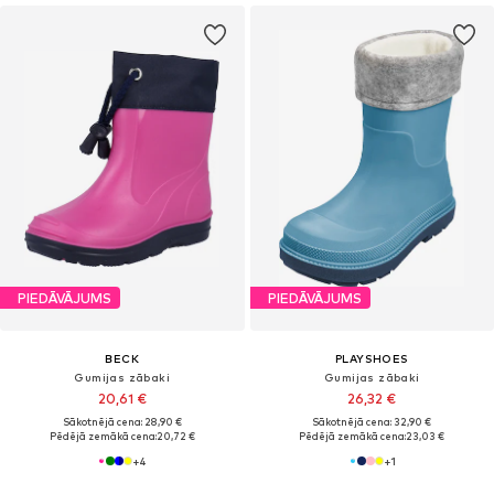
PIEDĀVĀJUMS
PIEDĀVĀJUMS
BECK
PLAYSHOES
Gumijas zābaki
Gumijas zābaki
20,61 €
26,32 €
Sākotnējā cena: 28,90 €
Sākotnējā cena: 32,90 €
Pēdējā zemākā cena:
20,72 €
Pēdējā zemākā cena:
23,03 €
+
4
+
1