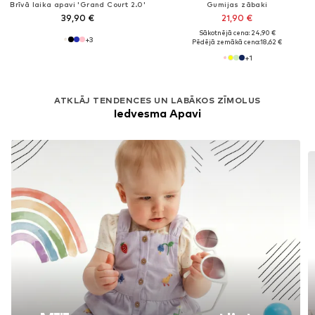
Brīvā laika apavi 'Grand Court 2.0'
Gumijas zābaki
39,90 €
21,90 €
Sākotnējā cena: 24,90 €
+
3
Pēdējā zemākā cena:
18,62 €
+
1
ATKLĀJ TENDENCES UN LABĀKOS ZĪMOLUS
Iedvesma Apavi