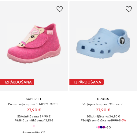
IZPĀRDOŠANA
IZPĀRDOŠANA
SUPERFIT
CROCS
Pirmo soļu apavi 'HAPPY OCTI'
Vaļējas kurpes 'Classic'
27,90 €
27,90 €
Sākotnējā cena: 34,90 €
Sākotnējā cena: 34,90 €
Pēdējā zemākā cena:
13,95 €
Pēdējā zemākā cena:
29,90 €
-6%
+
20