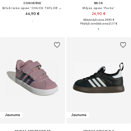
CONVERSE
BECK
Brīvā laika apavi 'CHUCK TAYLOR ALL STAR MALDEN STREET 1V'
Mājas apavi 'Fuchs'
44,90 €
26,90 €
Sākotnējā cena: 29,90 €
Pēdējā zemākā cena:
21,17 €
Jaunums
Jaunums
ADIDAS SPORTSWEAR
ADIDAS ORIGINALS