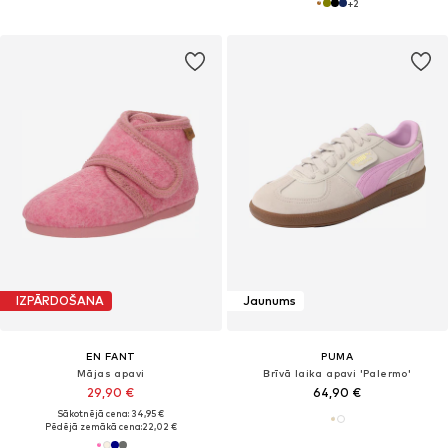
+
2
IZPĀRDOŠANA
Jaunums
EN FANT
PUMA
Mājas apavi
Brīvā laika apavi 'Palermo'
29,90 €
64,90 €
Sākotnējā cena: 34,95 €
Pēdējā zemākā cena:
22,02 €