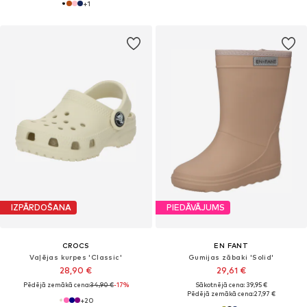
+
1
IZPĀRDOŠANA
PIEDĀVĀJUMS
CROCS
EN FANT
Vaļējas kurpes 'Classic'
Gumijas zābaki 'Solid'
28,90 €
29,61 €
Pēdējā zemākā cena:
34,90 €
-17%
Sākotnējā cena: 39,95 €
Pēdējā zemākā cena:
27,97 €
+
20