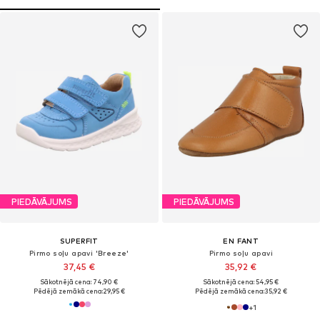
PIEDĀVĀJUMS
PIEDĀVĀJUMS
SUPERFIT
EN FANT
Pirmo soļu apavi 'Breeze'
Pirmo soļu apavi
37,45 €
35,92 €
Sākotnējā cena: 74,90 €
Sākotnējā cena: 54,95 €
Pēdējā zemākā cena:
29,95 €
Pēdējā zemākā cena:
35,92 €
+
1